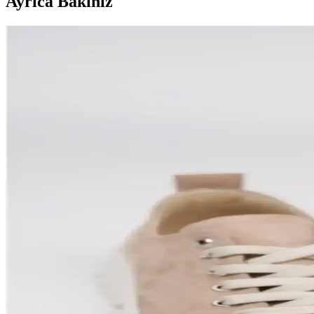
Ayrıca Bakınız
Konforlu ve Şık Süet Kadın Bot Modelleri: Günlük Ku
Süet kadın botları, doğal görünüm ve rahatlık sunar. Hafif, nefes alabil
Süet Bot Bayan Modelleri ve Güncel Trendler: Kurklu
Kış sezonunun vazgeçilmezi süet botlar, kurklu detaylar ve şık tasarımla
Kadın Süet Dolgu Topuklu Ayakkabılar: Şıklık ve
Süet malzemenin estetik ve fonksiyonel özellikleriyle tasarlanmış dolgu
Erkekler İçin Konforlu ve Şık Süet Bot Seçenekleri G
Erkekler için çeşitli süet bot modelleri, konfor ve şıklık sunar. Bakım
Erkekler İçin Kışlık Süet Mont Modelleri ve Özellikle
Kış aylarında erkekler için uygun, dayanıklı ve şık süet mont modelleri