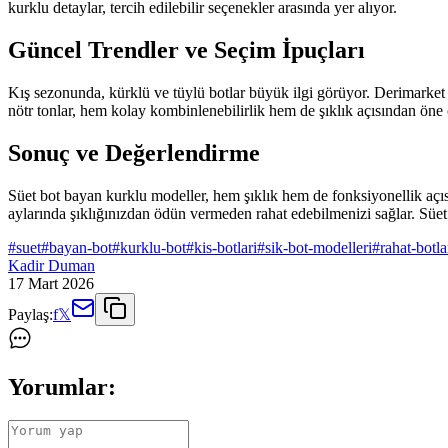
kurklu detaylar, tercih edilebilir seçenekler arasında yer alıyor.
Güncel Trendler ve Seçim İpuçları
Kış sezonunda, kürklü ve tüylü botlar büyük ilgi görüyor. Derimarket gi
nötr tonlar, hem kolay kombinlenebilirlik hem de şıklık açısından öne 
Sonuç ve Değerlendirme
Süet bot bayan kurklu modeller, hem şıklık hem de fonksiyonellik açıs
aylarında şıklığınızdan ödün vermeden rahat edebilmenizi sağlar. Süet
#
suet
#
bayan-bot
#
kurklu-bot
#
kis-botlari
#
sik-bot-modelleri
#
rahat-botla
Kadir Duman
17 Mart 2026
Paylaş:
f
𝕏
Yorumlar: