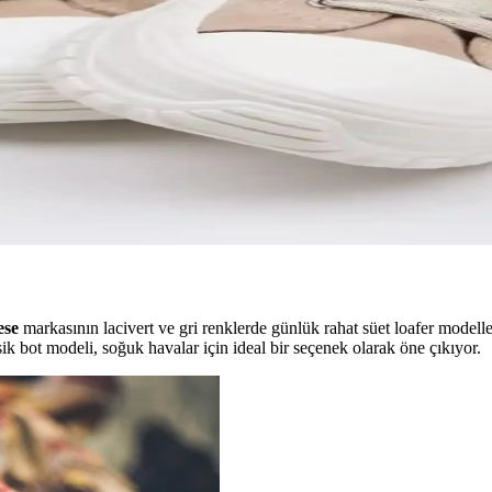
 Kapsamlı Bilgi
çenekleri, kullanım alanları ve seçim ipuçlarıyla ilgili detaylar burada.
ğı Bir Arada Sunan Modern Tasarım
 günlük kullanım için ideal, rahat ve modern tasarımıyla tarzınıza uyu
abı Modelleri ve Özellikleri
ncel modeller, tasarımlar ve kullanım alanlarıyla ilgili detaylar burada.
ese
markasının lacivert ve gri renklerde günlük rahat süet loafer modell
ik bot modeli, soğuk havalar için ideal bir seçenek olarak öne çıkıyor.