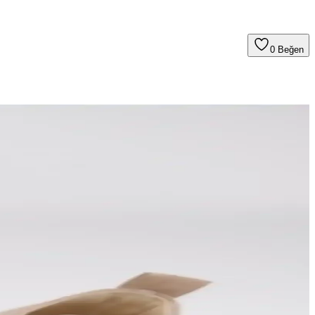
0
Beğen
le uzun ömür sağlar.
 rahat ve şık botlarınızı seçebilirsiniz.
e ofis kullanımı için ideal seçenekler sağlar.