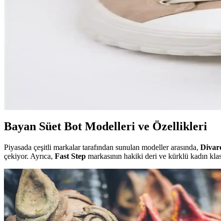
Erkek Chelsea Bot Modelleri ve Özellikleri Hakkında
Erkek Chelsea botlar, şıklık ve konforu bir arada sunar. Deri ve süet se
Femme Fatale Siena Süet Bot: Şıklık ve Dayanıklılı
Femme Fatale Siena Süet Bot, şık görünüm ve dayanıklı malzemeleriyle
Kadınlar İçin Güncel Trendlerde Spor Ten Süet Ayakk
Kadın spor ten süet ayakkabılar, şıklık ve rahatlığı bir arada sunar. Gü
Bayan Süet Bot Modelleri ve Özellikleri
Piyasada çeşitli markalar tarafından sunulan modeller arasında,
Divar
çekiyor. Ayrıca,
Fast Step
markasının hakiki deri ve kürklü kadın klas