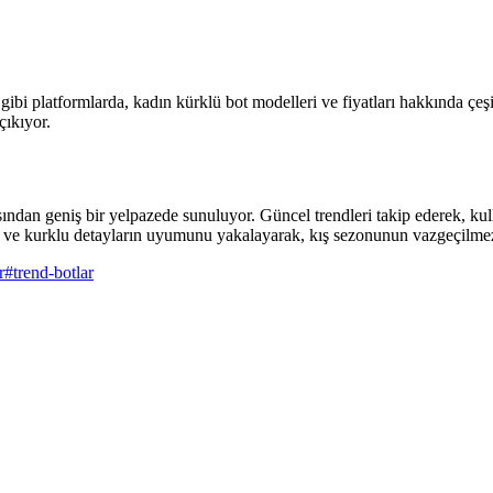
bi platformlarda, kadın kürklü bot modelleri ve fiyatları hakkında çeşitl
çıkıyor.
ından geniş bir yelpazede sunuluyor. Güncel trendleri takip ederek, kul
 ve kurklu detayların uyumunu yakalayarak, kış sezonunun vazgeçilmez pa
r
#
trend-botlar