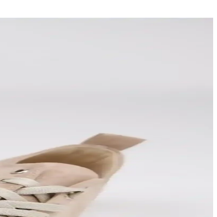
le uzun ömür sağlar.
 rahat ve şık botlarınızı seçebilirsiniz.
e ofis kullanımı için ideal seçenekler sağlar.
 tamamlayın.
ylar burada.