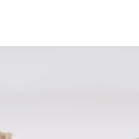
llanım ve Stil İpuçları
ir ve çeşitli modellerle günlük şıklığınızı artırır. Doğru bakım ve seçim
 Tasarımlarla Şıklık
rla kadınlar için ideal seçenekler sunuyor. Güncel trendleri takip ederek,
 Konforun Mükemmel Buluşması
 topuklu kadın ayakkabıları, şıklık ve konforu bir arada sunar, günlük v
ünlük ve Özel Kullanım İçin