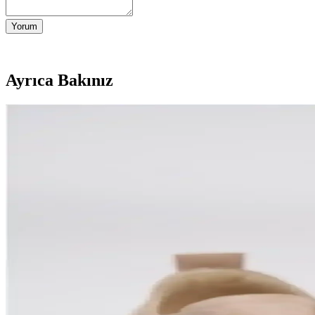
Yorum
Ayrıca Bakınız
Konforlu ve Şık Süet Kadın Bot Modelleri: Günlük Ku
Süet kadın botları, doğal görünüm ve rahatlık sunar. Hafif, nefes alabil
Süet Bot Bayan Modelleri ve Güncel Trendler: Kurklu
Kış sezonunun vazgeçilmezi süet botlar, kurklu detaylar ve şık tasarımla
Kadın Süet Dolgu Topuklu Ayakkabılar: Şıklık ve
Süet malzemenin estetik ve fonksiyonel özellikleriyle tasarlanmış dolgu
Erkekler İçin Konforlu ve Şık Süet Bot Seçenekleri G