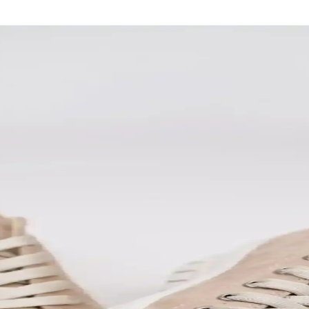
llanım ve Stil İpuçları
ir ve çeşitli modellerle günlük şıklığınızı artırır. Doğru bakım ve seçim
 Tasarımlarla Şıklık
rla kadınlar için ideal seçenekler sunuyor. Güncel trendleri takip ederek,
 Konforun Mükemmel Buluşması
 topuklu kadın ayakkabıları, şıklık ve konforu bir arada sunar, günlük v
ünlük ve Özel Kullanım İçin
 ve kullanım ipuçlarıyla botlarınızın ömrünü uzatın, her mevsim stilinizi
ri Güncel Trendler
, su geçirmezlik ve izolasyon özellikleriyle öne çıkar. Trendler ve deta