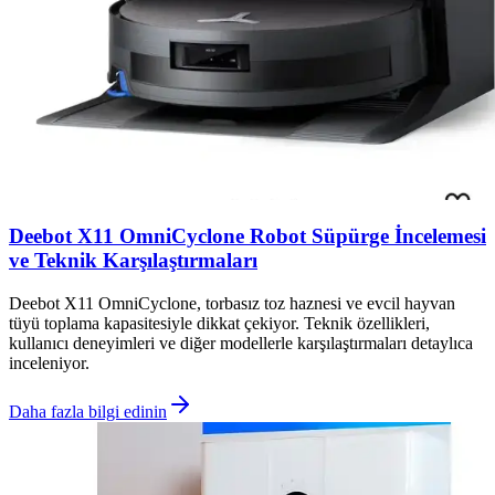
Deebot X11 OmniCyclone Robot Süpürge İncelemesi
ve Teknik Karşılaştırmaları
Deebot X11 OmniCyclone, torbasız toz haznesi ve evcil hayvan
tüyü toplama kapasitesiyle dikkat çekiyor. Teknik özellikleri,
kullanıcı deneyimleri ve diğer modellerle karşılaştırmaları detaylıca
inceleniyor.
Daha fazla bilgi edinin