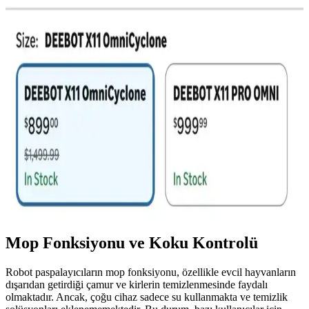
süreci detaylandırılır.
Mini Robot Süpürgeler: Küçük Alanlar İçin Uygun
Fiyatlı ve Pratik Temizlik Çözümleri
Mini robot süpürgeler, küçük yaşam alanlarında temizlik kolaylığı
sağlarken fiyat ve pazarlama eksiklikleriyle karşı karşıyadır. Uygun
fiyatlı ve özellikli modellerle pazar genişleyebilir.
Deebot X11 OmniCyclone Robot Süpürge İncelemesi
ve Teknik Karşılaştırmaları
Deebot X11 OmniCyclone, torbasız toz haznesi ve evcil hayvan
tüyü toplama kapasitesiyle dikkat çekiyor. Teknik özellikleri,
kullanıcı deneyimleri ve diğer modellerle karşılaştırmaları detaylıca
inceleniyor.
Mop Fonksiyonu ve Koku Kontrolü
Robot paspalayıcıların mop fonksiyonu, özellikle evcil hayvanların
dışarıdan getirdiği çamur ve kirlerin temizlenmesinde faydalı
olmaktadır. Ancak, çoğu cihaz sadece su kullanmakta ve temizlik