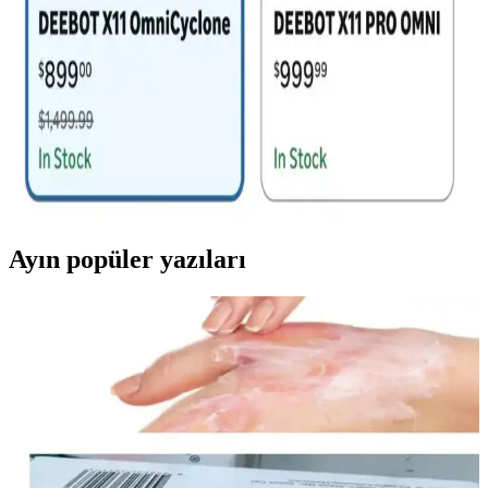
sağlarken fiyat ve pazarlama eksiklikleriyle karşı karşıyadır. Uygun
fiyatlı ve özellikli modellerle pazar genişleyebilir.
Deebot X11 OmniCyclone Robot Süpürge İncelemesi
ve Teknik Karşılaştırmaları
Deebot X11 OmniCyclone, torbasız toz haznesi ve evcil hayvan
tüyü toplama kapasitesiyle dikkat çekiyor. Teknik özellikleri,
kullanıcı deneyimleri ve diğer modellerle karşılaştırmaları detaylıca
inceleniyor.
Ayın popüler yazıları