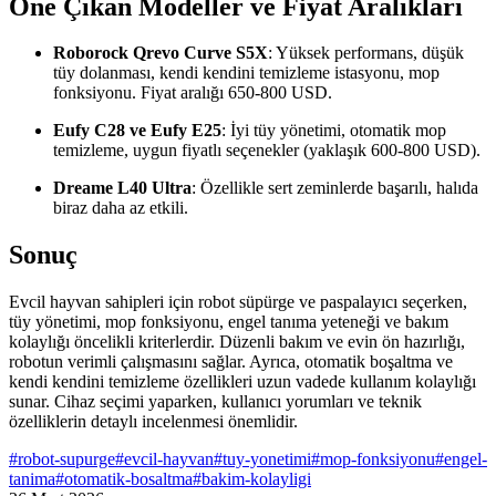
Öne Çıkan Modeller ve Fiyat Aralıkları
Roborock Qrevo Curve S5X
: Yüksek performans, düşük
tüy dolanması, kendi kendini temizleme istasyonu, mop
fonksiyonu. Fiyat aralığı 650-800 USD.
Eufy C28 ve Eufy E25
: İyi tüy yönetimi, otomatik mop
temizleme, uygun fiyatlı seçenekler (yaklaşık 600-800 USD).
Dreame L40 Ultra
: Özellikle sert zeminlerde başarılı, halıda
biraz daha az etkili.
Sonuç
Evcil hayvan sahipleri için robot süpürge ve paspalayıcı seçerken,
tüy yönetimi, mop fonksiyonu, engel tanıma yeteneği ve bakım
kolaylığı öncelikli kriterlerdir. Düzenli bakım ve evin ön hazırlığı,
robotun verimli çalışmasını sağlar. Ayrıca, otomatik boşaltma ve
kendi kendini temizleme özellikleri uzun vadede kullanım kolaylığı
sunar. Cihaz seçimi yaparken, kullanıcı yorumları ve teknik
özelliklerin detaylı incelenmesi önemlidir.
#
robot-supurge
#
evcil-hayvan
#
tuy-yonetimi
#
mop-fonksiyonu
#
engel-
tanima
#
otomatik-bosaltma
#
bakim-kolayligi