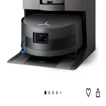
Narwal Freo Robot Süpürge: Arıza Deneyimleri ve
Garanti Sonrası Destek Politikaları
Narwal Freo robot süpürge kullanıcıları, ürünün tekrar eden arızaları
ve sınırlı garanti sonrası destek politikaları nedeniyle yaşadıkları
zorlukları paylaşıyor. Perakendecilerin iade politikaları da kullanıcı
memnuniyetinde önemli rol oynuyor.
Reddit Verileriyle Robot Süpürge Tercihleri:
Kullanım Senaryolarına Göre Detaylı Analiz 2025-
2026
2025-2026 Reddit verileriyle robot süpürge modellerinin evcil
hayvan tüyü, karmaşık zemin ve bakım kolaylığı gibi kullanım
senaryolarına göre tercih ve performansları incelenmiştir.
Roborock ve Dreame Robot Süpürgeler: Teknik
Özellikler ve Kullanıcı Deneyimleri Üzerine
Karşılaştırma
Roborock ve Dreame robot süpürgeler, farklı teknik özellikler ve
kullanıcı deneyimleriyle öne çıkar. Navigasyon, otomatik su
yönetimi ve kablosuz performans gibi kriterler karşılaştırılarak seçim