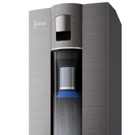
Kedi Tüyü Temizliğinde Etkili Robot Süpürge
Seçimi ve Öne Çıkan Modeller
Kedi tüyü temizliğinde güçlü emiş gücü, tüy dolanmasını önleyen
fırçalar ve otomatik boşaltma özellikleri önemli. Moplama için
otomatik yıkama istasyonlu modeller tercih edilmeli.
Robot Süpürge Seçiminde Bütçe ve Özelliklere Göre
En İyi Modeller ve Kriterler
Robot süpürge seçiminde bütçe, temizlik performansı, mop
özellikleri ve batarya verimliliği gibi kriterler önemlidir. Ecovacs,
Mova, Dreame gibi markalar farklı ihtiyaçlara uygun çözümler
sunar.
Mova P10 Pro Ultra Gen 2 Robot Süpürge
İncelemesi ve Gen 1 ile Teknik Karşılaştırması
Mova P10 Pro Ultra Gen 2, emiş gücü, paspaslama ve taban
istasyonu teknolojilerinde önemli iyileştirmeler sunuyor. Engel
algılamada değişiklikler olsa da genel temizlik performansı ve
kullanım kolaylığı artmıştır.