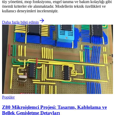
tüy yönetimi, mop fonksiyonu, engel tanıma ve bakım kolaylığı gibi
önemli kriterler ele alınmaktadır. Modellerin teknik özellikleri ve
kullanıcı deneyimleri incelenmiştir.
Daha fazla bilgi edinin
Popüler
Z80 Mikroişlemci Projesi: Tasarım, Kablolama ve
Bellek Genişletme Detayları