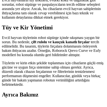
Evcil hayvanların tüy dökmesi, evdeki koku ve dağınıklık gibi
sorunlar, robot süpürge ve paspalayıcıların tercih edilme sebepleri
arasında yer alıyor. Ancak, bu cihazların evcil hayvan sahiplerinin
ihtiyaçlarına tam olarak cevap verebilmesi için bazı teknik ve
kullanım detaylarına dikkat etmek gerekiyor.
Tüy ve Kir Yönetimi
Evcil hayvan tüylerinin robot süpürge içinde sıkışması yaygın bir
sorun. Bu nedenle,
çift rulolu ve kauçuk kanatlı fırçalar
tercih
edilmelidir. Bu tasarım, tüylerin fırçalara dolanmasını önleyerek
bakım ihtiyacını azaltır. Örneğin, Roborock Qrevo Curve ve Eufy
modelleri bu konuda olumlu geri bildirimler almıştır.
Tüylerin ve kirin etkin şekilde toplanması için cihazların güçlü emiş
gücüne ve uygun fırça sistemine sahip olması gerekir. Ayrıca,
düzenli olarak cihazın fırçalarının ve filtrelerinin temizlenmesi
performansın düşmesini engeller. Kullanıcılar, günlük veya birkaç
günde bir bakım yapmanın robotun verimliliğini artırdığını
belirtmektedir.
Ayrıca Bakınız