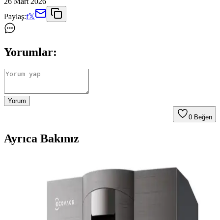
26 Mart 2026
Paylaş:
f
𝕏
Yorumlar:
Yorum
0
Beğen
Ayrıca Bakınız
Kedi Tüyü Temizliğinde Etkili Robot Süpürge
Seçimi ve Öne Çıkan Modeller
Kedi tüyü temizliğinde güçlü emiş gücü, tüy dolanmasını önleyen
fırçalar ve otomatik boşaltma özellikleri önemli. Moplama için
otomatik yıkama istasyonlu modeller tercih edilmeli.