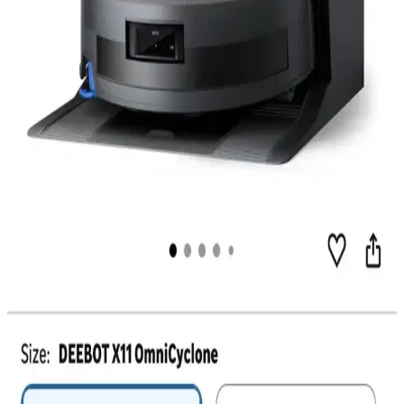
memnuniyetinde önemli rol oynuyor.
Reddit Verileriyle Robot Süpürge Tercihleri:
Kullanım Senaryolarına Göre Detaylı Analiz 2025-
2026
2025-2026 Reddit verileriyle robot süpürge modellerinin evcil
hayvan tüyü, karmaşık zemin ve bakım kolaylığı gibi kullanım
senaryolarına göre tercih ve performansları incelenmiştir.
Roborock ve Dreame Robot Süpürgeler: Teknik
Özellikler ve Kullanıcı Deneyimleri Üzerine
Karşılaştırma
Roborock ve Dreame robot süpürgeler, farklı teknik özellikler ve
kullanıcı deneyimleriyle öne çıkar. Navigasyon, otomatik su
yönetimi ve kablosuz performans gibi kriterler karşılaştırılarak seçim
süreci detaylandırılır.
Mini Robot Süpürgeler: Küçük Alanlar İçin Uygun
Fiyatlı ve Pratik Temizlik Çözümleri
Mini robot süpürgeler, küçük yaşam alanlarında temizlik kolaylığı