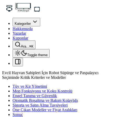
Kategoriler
Hakkımızda
Yazarlar
Kuponlar
Ara...
⌘
K
Toggle theme
Evcil Hayvan Sahipleri İçin Robot Süpürge ve Paspalayıcı
Seçiminde Kritik Kriterler ve Modeller
Tüy ve Kir Yönetimi
Mop Fonksiyonu ve Koku Kontrolü
Engel Tanıma ve Güvenlik
Otomatik Boşaltma ve Bakım Kolaylığı
Sigorta ve Satın Alma Tavsiyeleri
Öne Çıkan Modeller ve Fiyat Aralıkları
Sonuç