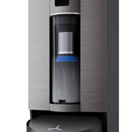
Robot Süpürge Seçiminde Bütçe ve Özelliklere Göre
En İyi Modeller ve Kriterler
Robot süpürge seçiminde bütçe, temizlik performansı, mop
özellikleri ve batarya verimliliği gibi kriterler önemlidir. Ecovacs,
Mova, Dreame gibi markalar farklı ihtiyaçlara uygun çözümler
sunar.
Mova P10 Pro Ultra Gen 2 Robot Süpürge
İncelemesi ve Gen 1 ile Teknik Karşılaştırması
Mova P10 Pro Ultra Gen 2, emiş gücü, paspaslama ve taban
istasyonu teknolojilerinde önemli iyileştirmeler sunuyor. Engel
algılamada değişiklikler olsa da genel temizlik performansı ve
kullanım kolaylığı artmıştır.
Narwal Freo Robot Süpürge: Arıza Deneyimleri ve
Garanti Sonrası Destek Politikaları
Narwal Freo robot süpürge kullanıcıları, ürünün tekrar eden arızaları
ve sınırlı garanti sonrası destek politikaları nedeniyle yaşadıkları
zorlukları paylaşıyor. Perakendecilerin iade politikaları da kullanıcı