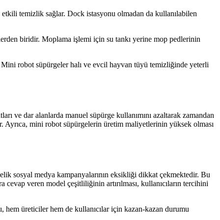
 etkili temizlik sağlar. Dock istasyonu olmadan da kullanılabilen
den biridir. Moplama işlemi için su tankı yerine mop pedlerinin
ini robot süpürgeler halı ve evcil hayvan tüyü temizliğinde yeterli
altları ve dar alanlarda manuel süpürge kullanımını azaltarak zamandan
. Ayrıca, mini robot süpürgelerin üretim maliyetlerinin yüksek olması
nelik sosyal medya kampanyalarının eksikliği dikkat çekmektedir. Bu
 cevap veren model çeşitliliğinin artırılması, kullanıcıların tercihini
, hem üreticiler hem de kullanıcılar için kazan-kazan durumu