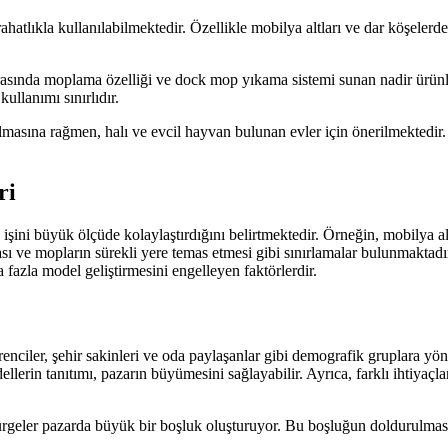
atlıkla kullanılabilmektedir. Özellikle mobilya altları ve dar köşelerde
sında moplama özelliği ve dock mop yıkama sistemi sunan nadir ürünler
ullanımı sınırlıdır.
sına rağmen, halı ve evcil hayvan bulunan evler için önerilmektedir. M
ri
k işini büyük ölçüde kolaylaştırdığını belirtmektedir. Örneğin, mobilya 
ı ve mopların sürekli yere temas etmesi gibi sınırlamalar bulunmaktadır
 fazla model geliştirmesini engelleyen faktörlerdir.
nciler, şehir sakinleri ve oda paylaşanlar gibi demografik gruplara yö
lerin tanıtımı, pazarın büyümesini sağlayabilir. Ayrıca, farklı ihtiyaçlara
rgeler pazarda büyük bir boşluk oluşturuyor. Bu boşluğun doldurulması