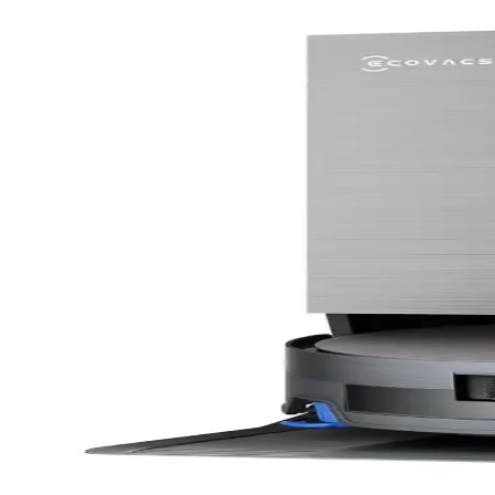
Kedi Tüyü Temizliğinde Etkili Robot Süpürge Seçimi
Kedi tüyü temizliğinde güçlü emiş gücü, tüy dolanmasını önleyen fırça
Robot Süpürge Seçiminde Bütçe ve Özelliklere Göre En
Robot süpürge seçiminde bütçe, temizlik performansı, mop özellikleri 
Mova P10 Pro Ultra Gen 2 Robot Süpürge İncelemesi v
Mova P10 Pro Ultra Gen 2, emiş gücü, paspaslama ve taban istasyonu te
artmıştır.
Narwal Freo Robot Süpürge: Arıza Deneyimleri ve Gar
Narwal Freo robot süpürge kullanıcıları, ürünün tekrar eden arızaları ve 
memnuniyetinde önemli rol oynuyor.
Reddit Verileriyle Robot Süpürge Tercihleri: Kullan
2025-2026 Reddit verileriyle robot süpürge modellerinin evcil hayvan 