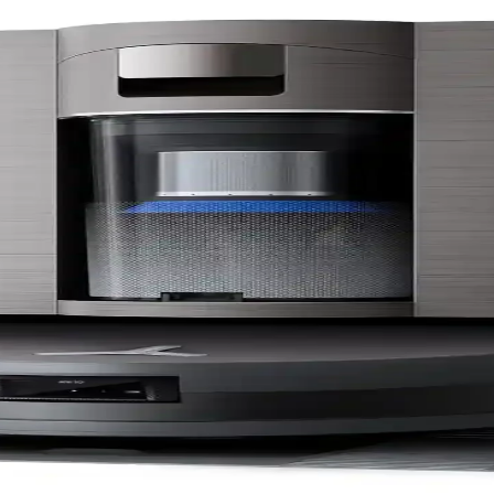
 ve Öne Çıkan Modeller
lar ve otomatik boşaltma özellikleri önemli. Moplama için otomatik yık
 İyi Modeller ve Kriterler
ve batarya verimliliği gibi kriterler önemlidir. Ecovacs, Mova, Dreame 
e Gen 1 ile Teknik Karşılaştırması
knolojilerinde önemli iyileştirmeler sunuyor. Engel algılamada değişik
anti Sonrası Destek Politikaları
sınırlı garanti sonrası destek politikaları nedeniyle yaşadıkları zorlukla
ım Senaryolarına Göre Detaylı Analiz 2025-2026
tüyü, karmaşık zemin ve bakım kolaylığı gibi kullanım senaryolarına gör