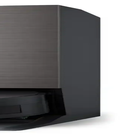
ama istasyonlu modeller tercih edilmeli.
gibi markalar farklı ihtiyaçlara uygun çözümler sunar.
likler olsa da genel temizlik performansı ve kullanım kolaylığı
rı paylaşıyor. Perakendecilerin iade politikaları da kullanıcı
e tercih ve performansları incelenmiştir.