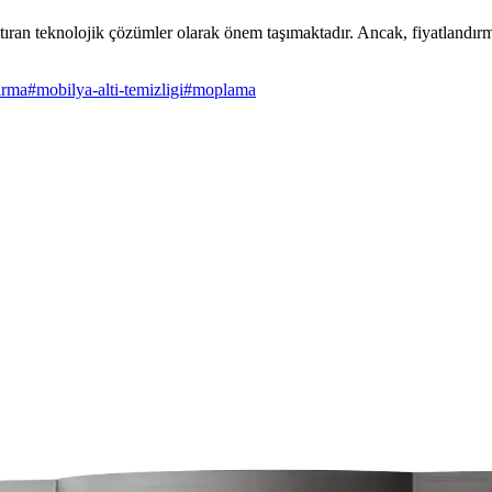
tıran teknolojik çözümler olarak önem taşımaktadır. Ancak, fiyatlandırma
irma
#
mobilya-alti-temizligi
#
moplama
 ve Öne Çıkan Modeller