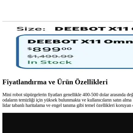
Roborock ve Dreame Robot Süpürgeler: Teknik Özellik
Roborock ve Dreame robot süpürgeler, farklı teknik özellikler ve kulla
detaylandırılır.
Mini Robot Süpürgeler: Küçük Alanlar İçin Uygun Fiy
Mini robot süpürgeler, küçük yaşam alanlarında temizlik kolaylığı sağla
Deebot X11 OmniCyclone Robot Süpürge İncelemesi v
Deebot X11 OmniCyclone, torbasız toz haznesi ve evcil hayvan tüyü topl
Fiyatlandırma ve Ürün Özellikleri
Mini robot süpürgelerin fiyatları genellikle 400-500 dolar arasında d
odaların temizliği için yüksek bulunmakta ve kullanıcıların satın alma
lidar tabanlı haritalama ve engel tanıma gibi temel özellikleri koruyan d