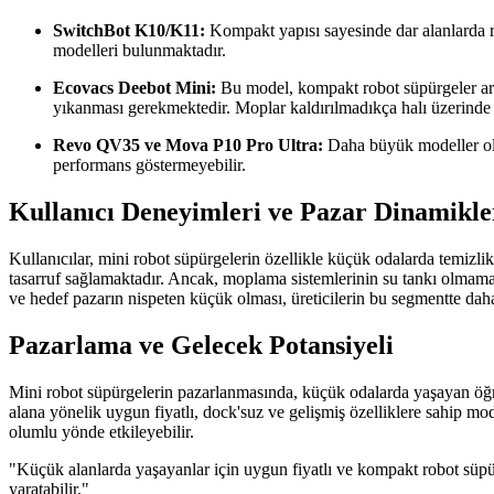
SwitchBot K10/K11:
Kompakt yapısı sayesinde dar alanlarda rah
modelleri bulunmaktadır.
Ecovacs Deebot Mini:
Bu model, kompakt robot süpürgeler ara
yıkanması gerekmektedir. Moplar kaldırılmadıkça halı üzerinde k
Revo QV35 ve Mova P10 Pro Ultra:
Daha büyük modeller olma
performans göstermeyebilir.
Kullanıcı Deneyimleri ve Pazar Dinamikle
Kullanıcılar, mini robot süpürgelerin özellikle küçük odalarda temizli
tasarruf sağlamaktadır. Ancak, moplama sistemlerinin su tankı olmamas
ve hedef pazarın nispeten küçük olması, üreticilerin bu segmentte daha
Pazarlama ve Gelecek Potansiyeli
Mini robot süpürgelerin pazarlanmasında, küçük odalarda yaşayan öğre
alana yönelik uygun fiyatlı, dock'suz ve gelişmiş özelliklere sahip model
olumlu yönde etkileyebilir.
"Küçük alanlarda yaşayanlar için uygun fiyatlı ve kompakt robot süpü
yaratabilir."