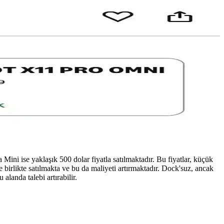
suz performans gibi kriterler karşılaştırılarak seçim süreci
 özellikli modellerle pazar genişleyebilir.
leri ve diğer modellerle karşılaştırmaları detaylıca inceleniyor.
ini ise yaklaşık 500 dolar fiyatla satılmaktadır. Bu fiyatlar, küçük
 birlikte satılmakta ve bu da maliyeti artırmaktadır. Dock'suz, ancak
alanda talebi artırabilir.