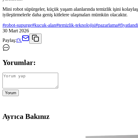
Mini robot süpürgeler, küçük yaşam alanlarında temizlik işini kolaylaş
iyileştirmelerle daha geniş kitlelere ulaşmaları mümkün olacaktır.
#
robot-supurge
#
kucuk-alan
#
temizlik-teknolojisi
#
pazarlama
#
fiyatland
30 Mart 2026
Paylaş:
f
𝕏
Yorumlar:
Yorum
Ayrıca Bakınız
Kedi Tüyü Temizliğinde Etkili Robot Süpürge Seçimi