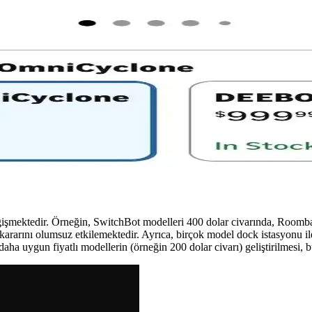
ler ve Kullanıcı Deneyimleri Üzerine Karşılaştırma
nıcı deneyimleriyle öne çıkar. Navigasyon, otomatik su yönetimi ve kablo
atlı ve Pratik Temizlik Çözümleri
rken fiyat ve pazarlama eksiklikleriyle karşı karşıyadır. Uygun fiyatlı ve
e Teknik Karşılaştırmaları
ama kapasitesiyle dikkat çekiyor. Teknik özellikleri, kullanıcı deneyim
eğişmektedir. Örneğin, SwitchBot modelleri 400 dolar civarında, Roomba M
 kararını olumsuz etkilemektedir. Ayrıca, birçok model dock istasyonu ile
aha uygun fiyatlı modellerin (örneğin 200 dolar civarı) geliştirilmesi, bu 