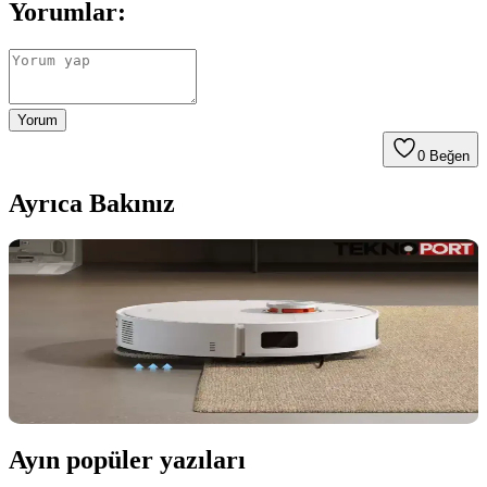
Yorumlar:
Yorum
0
Beğen
Ayrıca Bakınız
Robot Süpürge Beta Testlerine Katılmak:
Deneyimler, Zorluklar ve Öneriler
Robot süpürge beta testleri, cihazların geliştirilme sürecinde yaşanan
zorlukları ve kullanıcı deneyimlerini ortaya koyar. Evcil hayvan
varlığında ekstra dikkat gerektirir ve sorunların detaylı raporlanması
önemlidir.
Ayın popüler yazıları