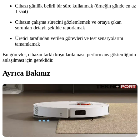
Cihazı günlük belirli bir süre kullanmak (örneğin günde en az
1 saat)
Cihazın çalışma sürecini gözlemlemek ve ortaya çıkan
sorunları detaylı şekilde raporlamak
Üretici tarafından verilen görevleri ve test senaryolarını
tamamlamak
Bu görevler, cihazın farklı koşullarda nasıl performans gösterdiğinin
anlaşılması için gereklidir.
Ayrıca Bakınız
Robot Süpürge Beta Testlerine Katılmak:
Deneyimler, Zorluklar ve Öneriler
Robot süpürge beta testleri, cihazların geliştirilme sürecinde yaşanan
zorlukları ve kullanıcı deneyimlerini ortaya koyar. Evcil hayvan
varlığında ekstra dikkat gerektirir ve sorunların detaylı raporlanması
önemlidir.