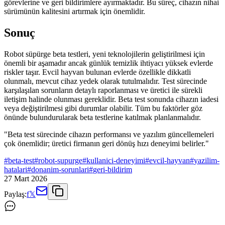
görevlerine ve geri bildirimlere ayırmaktadır. Bu süreç, cihazın nihai
sürümünün kalitesini artırmak için önemlidir.
Sonuç
Robot süpürge beta testleri, yeni teknolojilerin geliştirilmesi için
önemli bir aşamadır ancak günlük temizlik ihtiyacı yüksek evlerde
riskler taşır. Evcil hayvan bulunan evlerde özellikle dikkatli
olunmalı, mevcut cihaz yedek olarak tutulmalıdır. Test sürecinde
karşılaşılan sorunların detaylı raporlanması ve üretici ile sürekli
iletişim halinde olunması gereklidir. Beta test sonunda cihazın iadesi
veya değiştirilmesi gibi durumlar olabilir. Tüm bu faktörler göz
önünde bulundurularak beta testlerine katılmak planlanmalıdır.
"Beta test sürecinde cihazın performansı ve yazılım güncellemeleri
çok önemlidir; üretici firmanın geri dönüş hızı deneyimi belirler."
#
beta-test
#
robot-supurge
#
kullanici-deneyimi
#
evcil-hayvan
#
yazilim-
hatalari
#
donanim-sorunlari
#
geri-bildirim
27 Mart 2026
Paylaş:
f
𝕏