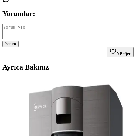
Yorumlar:
Yorum
0
Beğen
Ayrıca Bakınız
Kedi Tüyü Temizliğinde Etkili Robot Süpürge
Seçimi ve Öne Çıkan Modeller
Kedi tüyü temizliğinde güçlü emiş gücü, tüy dolanmasını önleyen
fırçalar ve otomatik boşaltma özellikleri önemli. Moplama için
otomatik yıkama istasyonlu modeller tercih edilmeli.
Robot Süpürge Seçiminde Bütçe ve Özelliklere Göre
En İyi Modeller ve Kriterler