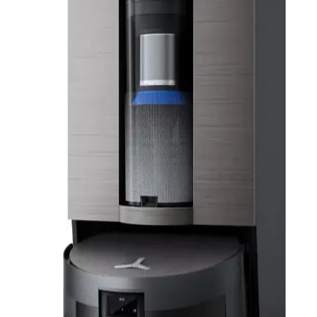
Robot süpürge seçiminde bütçe, temizlik performansı, mop
özellikleri ve batarya verimliliği gibi kriterler önemlidir. Ecovacs,
Mova, Dreame gibi markalar farklı ihtiyaçlara uygun çözümler
sunar.
Mova P10 Pro Ultra Gen 2 Robot Süpürge
İncelemesi ve Gen 1 ile Teknik Karşılaştırması
Mova P10 Pro Ultra Gen 2, emiş gücü, paspaslama ve taban
istasyonu teknolojilerinde önemli iyileştirmeler sunuyor. Engel
algılamada değişiklikler olsa da genel temizlik performansı ve
kullanım kolaylığı artmıştır.
Narwal Freo Robot Süpürge: Arıza Deneyimleri ve
Garanti Sonrası Destek Politikaları
Narwal Freo robot süpürge kullanıcıları, ürünün tekrar eden arızaları
ve sınırlı garanti sonrası destek politikaları nedeniyle yaşadıkları
zorlukları paylaşıyor. Perakendecilerin iade politikaları da kullanıcı
memnuniyetinde önemli rol oynuyor.
Reddit Verileriyle Robot Süpürge Tercihleri: