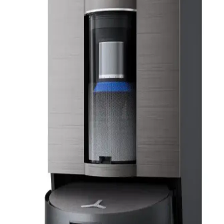
Robot Süpürge Seçiminde Bütçe ve Özelliklere Göre
En İyi Modeller ve Kriterler
Robot süpürge seçiminde bütçe, temizlik performansı, mop
özellikleri ve batarya verimliliği gibi kriterler önemlidir. Ecovacs,
Mova, Dreame gibi markalar farklı ihtiyaçlara uygun çözümler
sunar.
Mova P10 Pro Ultra Gen 2 Robot Süpürge
İncelemesi ve Gen 1 ile Teknik Karşılaştırması
Mova P10 Pro Ultra Gen 2, emiş gücü, paspaslama ve taban
istasyonu teknolojilerinde önemli iyileştirmeler sunuyor. Engel
algılamada değişiklikler olsa da genel temizlik performansı ve
kullanım kolaylığı artmıştır.
Narwal Freo Robot Süpürge: Arıza Deneyimleri ve
Garanti Sonrası Destek Politikaları
Narwal Freo robot süpürge kullanıcıları, ürünün tekrar eden arızaları
ve sınırlı garanti sonrası destek politikaları nedeniyle yaşadıkları
zorlukları paylaşıyor. Perakendecilerin iade politikaları da kullanıcı
memnuniyetinde önemli rol oynuyor.