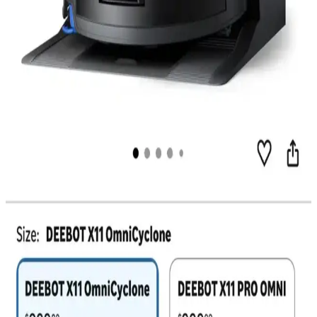
Kullanım Senaryolarına Göre Detaylı Analiz 2025-
2026
2025-2026 Reddit verileriyle robot süpürge modellerinin evcil
hayvan tüyü, karmaşık zemin ve bakım kolaylığı gibi kullanım
senaryolarına göre tercih ve performansları incelenmiştir.
Roborock ve Dreame Robot Süpürgeler: Teknik
Özellikler ve Kullanıcı Deneyimleri Üzerine
Karşılaştırma
Roborock ve Dreame robot süpürgeler, farklı teknik özellikler ve
kullanıcı deneyimleriyle öne çıkar. Navigasyon, otomatik su
yönetimi ve kablosuz performans gibi kriterler karşılaştırılarak seçim
süreci detaylandırılır.
Mini Robot Süpürgeler: Küçük Alanlar İçin Uygun
Fiyatlı ve Pratik Temizlik Çözümleri
Mini robot süpürgeler, küçük yaşam alanlarında temizlik kolaylığı
sağlarken fiyat ve pazarlama eksiklikleriyle karşı karşıyadır. Uygun
fiyatlı ve özellikli modellerle pazar genişleyebilir.