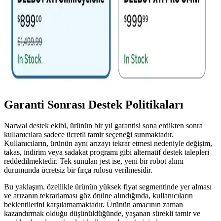
fiyatlı ve özellikli modellerle pazar genişleyebilir.
Deebot X11 OmniCyclone Robot Süpürge İncelemesi
ve Teknik Karşılaştırmaları
Deebot X11 OmniCyclone, torbasız toz haznesi ve evcil hayvan
tüyü toplama kapasitesiyle dikkat çekiyor. Teknik özellikleri,
kullanıcı deneyimleri ve diğer modellerle karşılaştırmaları detaylıca
inceleniyor.
Garanti Sonrası Destek Politikaları
Narwal destek ekibi, ürünün bir yıl garantisi sona erdikten sonra
kullanıcılara sadece ücretli tamir seçeneği sunmaktadır.
Kullanıcıların, ürünün aynı arızayı tekrar etmesi nedeniyle değişim,
takas, indirim veya sadakat programı gibi alternatif destek talepleri
reddedilmektedir. Tek sunulan jest ise, yeni bir robot alımı
durumunda ücretsiz bir fırça rulosu verilmesidir.
Bu yaklaşım, özellikle ürünün yüksek fiyat segmentinde yer alması
ve arızanın tekrarlaması göz önüne alındığında, kullanıcıların
beklentilerini karşılamamaktadır. Ürünün amacının zaman
kazandırmak olduğu düşünüldüğünde, yaşanan sürekli tamir ve