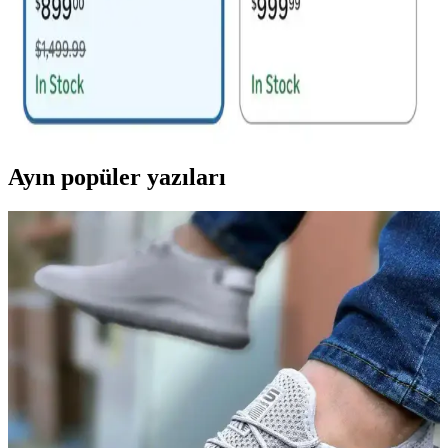
Deebot X11 OmniCyclone Robot Süpürge İncelemesi
ve Teknik Karşılaştırmaları
Deebot X11 OmniCyclone, torbasız toz haznesi ve evcil hayvan
tüyü toplama kapasitesiyle dikkat çekiyor. Teknik özellikleri,
kullanıcı deneyimleri ve diğer modellerle karşılaştırmaları detaylıca
inceleniyor.
Ayın popüler yazıları