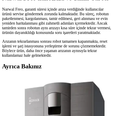
Narwal Freo, garanti süresi içinde arıza verdiğinde kullanıcılar
ürünü servise göndermek zorunda kalmaktadır. Bu süreç, robotun
paketlenmesi, kargolanması, tamir edilmesi, geri alınması ve evin
yeniden haritalanması gibi zahmetli adımları içermektedir. Ancak
tamirden sonra robotun aynı arızayı kısa süre içinde tekrar vermesi,
ürünün dayanıklılığı konusunda soru işaretleri yaratmaktadır.
Arızanın tekrarlanması sonrası robot tamamen kapanmakta, reset
işlemi ve şarj istasyonuna yerleştirme de sorunu çözmemektedir.
Böylece ürün, daha önce yaşanan arızanın aynısıyla tekrar
kullanılamaz hale gelmektedir.
Ayrıca Bakınız
Kedi Tüyü Temizliğinde Etkili Robot Süpürge
Seçimi ve Öne Çıkan Modeller
Kedi tüyü temizliğinde güçlü emiş gücü, tüy dolanmasını önleyen
fırçalar ve otomatik boşaltma özellikleri önemli. Moplama için
otomatik yıkama istasyonlu modeller tercih edilmeli.