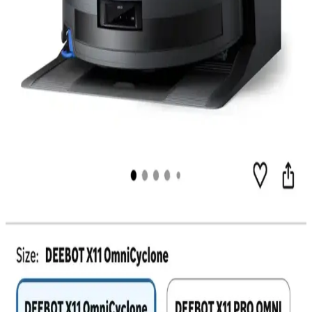
Reddit Verileriyle Robot Süpürge Tercihleri:
Kullanım Senaryolarına Göre Detaylı Analiz 2025-
2026
2025-2026 Reddit verileriyle robot süpürge modellerinin evcil
hayvan tüyü, karmaşık zemin ve bakım kolaylığı gibi kullanım
senaryolarına göre tercih ve performansları incelenmiştir.
Roborock ve Dreame Robot Süpürgeler: Teknik
Özellikler ve Kullanıcı Deneyimleri Üzerine
Karşılaştırma
Roborock ve Dreame robot süpürgeler, farklı teknik özellikler ve
kullanıcı deneyimleriyle öne çıkar. Navigasyon, otomatik su
yönetimi ve kablosuz performans gibi kriterler karşılaştırılarak seçim
süreci detaylandırılır.
Mini Robot Süpürgeler: Küçük Alanlar İçin Uygun
Fiyatlı ve Pratik Temizlik Çözümleri
Mini robot süpürgeler, küçük yaşam alanlarında temizlik kolaylığı
sağlarken fiyat ve pazarlama eksiklikleriyle karşı karşıyadır. Uygun