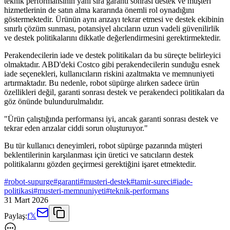
teknik performansının yanı sıra garanti sonrası destek ve müşteri
hizmetlerinin de satın alma kararında önemli rol oynadığını
göstermektedir. Ürünün aynı arızayı tekrar etmesi ve destek ekibinin
sınırlı çözüm sunması, potansiyel alıcıların uzun vadeli güvenilirlik
ve destek politikalarını dikkatle değerlendirmesini gerektirmektedir.
Perakendecilerin iade ve destek politikaları da bu süreçte belirleyici
olmaktadır. ABD'deki Costco gibi perakendecilerin sunduğu esnek
iade seçenekleri, kullanıcıların riskini azaltmakta ve memnuniyeti
artırmaktadır. Bu nedenle, robot süpürge alırken sadece ürün
özellikleri değil, garanti sonrası destek ve perakendeci politikaları da
göz önünde bulundurulmalıdır.
"Ürün çalıştığında performansı iyi, ancak garanti sonrası destek ve
tekrar eden arızalar ciddi sorun oluşturuyor."
Bu tür kullanıcı deneyimleri, robot süpürge pazarında müşteri
beklentilerinin karşılanması için üretici ve satıcıların destek
politikalarını gözden geçirmesi gerektiğini işaret etmektedir.
#
robot-supurge
#
garanti
#
musteri-destek
#
tamir-sureci
#
iade-
politikasi
#
musteri-memnuniyeti
#
teknik-performans
31 Mart 2026
Paylaş:
f
𝕏