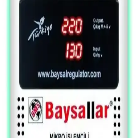
kolaylaştırıyor.
8 Bit Tam Toplayıcı (Full Adder) Nedir ve Nasıl
Çalışır? Temel Dijital Devre Tasarımı
8 bit tam toplayıcı, dijital elektronikte iki ikili sayı ve taşıma bitini
toplayan temel devredir. Transistörlerle tasarımı ve ripple carry
yöntemiyle çalışma prensibi açıklanır.
8 Bit Tam Toplayıcı Nedir ve Dijital Elektronikte
Nasıl Çalışır? Temel Yapısı ve Tasarımı
8 bit tam toplayıcı, dijital elektronik ve bilgisayar mühendisliğinde
temel aritmetik işlemleri gerçekleştiren devredir. Transistörlerle
tasarımı ve ripple carry adder yapısı detaylarıyla açıklanır.
Intel 4004 Mikroişlemcisinin 54. Yıl Dönümü ve
Mikroişlemci Teknolojisinin Tarihçesi
Intel 4004, ticari mikroişlemcilerin öncüsü olarak 54 yıl önce
piyasaya çıktı. Mikroişlemci teknolojisi askeri ve ticari alanlarda
paralel gelişerek günümüzde kuantum işlemcilere doğru evriliyor.