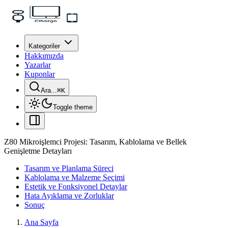
Kategoriler
Hakkımızda
Yazarlar
Kuponlar
Ara...
⌘
K
Toggle theme
Z80 Mikroişlemci Projesi: Tasarım, Kablolama ve Bellek
Genişletme Detayları
Tasarım ve Planlama Süreci
Kablolama ve Malzeme Seçimi
Estetik ve Fonksiyonel Detaylar
Hata Ayıklama ve Zorluklar
Sonuç
Ana Sayfa