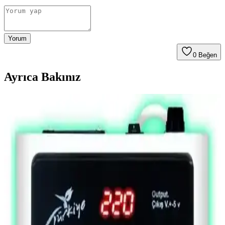
Yorum
0
Beğen
Ayrıca Bakınız
Z80 Mikroişlemci Projesi: Tasarım, Kablolama ve
Bellek Genişletme Detayları
Z80 mikroişlemci tabanlı proje, 8KB SRAM ile başlayıp 32KB
genişletmeye uygun kablolama ve Manhattan yönlendirme
prensipleriyle tasarlandı. Düzenli kablolama hata ayıklamayı
kolaylaştırıyor.
8 Bit Tam Toplayıcı (Full Adder) Nedir ve Nasıl
Çalışır? Temel Dijital Devre Tasarımı
8 bit tam toplayıcı, dijital elektronikte iki ikili sayı ve taşıma bitini