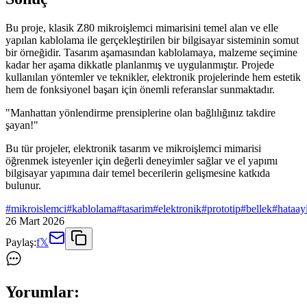
Bu proje, klasik Z80 mikroişlemci mimarisini temel alan ve elle
yapılan kablolama ile gerçekleştirilen bir bilgisayar sisteminin somut
bir örneğidir. Tasarım aşamasından kablolamaya, malzeme seçimine
kadar her aşama dikkatle planlanmış ve uygulanmıştır. Projede
kullanılan yöntemler ve teknikler, elektronik projelerinde hem estetik
hem de fonksiyonel başarı için önemli referanslar sunmaktadır.
"Manhattan yönlendirme prensiplerine olan bağlılığınız takdire
şayan!"
Bu tür projeler, elektronik tasarım ve mikroişlemci mimarisi
öğrenmek isteyenler için değerli deneyimler sağlar ve el yapımı
bilgisayar yapımına dair temel becerilerin gelişmesine katkıda
bulunur.
#
mikroislemci
#
kablolama
#
tasarim
#
elektronik
#
prototip
#
bellek
#
hataay
26 Mart 2026
Paylaş:
f
𝕏
Yorumlar: