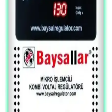
toplayan temel devredir. Transistörlerle tasarımı ve ripple carry
yöntemiyle çalışma prensibi açıklanır.
8 Bit Tam Toplayıcı Nedir ve Dijital Elektronikte
Nasıl Çalışır? Temel Yapısı ve Tasarımı
8 bit tam toplayıcı, dijital elektronik ve bilgisayar mühendisliğinde
temel aritmetik işlemleri gerçekleştiren devredir. Transistörlerle
tasarımı ve ripple carry adder yapısı detaylarıyla açıklanır.
Intel 4004 Mikroişlemcisinin 54. Yıl Dönümü ve
Mikroişlemci Teknolojisinin Tarihçesi
Intel 4004, ticari mikroişlemcilerin öncüsü olarak 54 yıl önce
piyasaya çıktı. Mikroişlemci teknolojisi askeri ve ticari alanlarda
paralel gelişerek günümüzde kuantum işlemcilere doğru evriliyor.
4 Bit Tam Toplayıcı Tasarımı ve Dijital Elektronik
Uygulamaları
4 bit tam toplayıcı, iki 4 bitlik sayıyı ve elde değerini toplayarak
toplam ve yeni elde üretir. Mantık kapılarıyla tasarlanır ve sayısal
elektronik eğitiminde temel bir bileşendir.