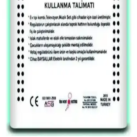
EPROM Teknolojisi: Elektroniğin Tarihsel Belleği ve
Mikroskop İncelemesi
EPROM'lar, UV ışığıyla silinebilen programlanabilir bellekler olarak
elektronik tarihine ışık tutar. Mikroskop incelemeleri, üretim
teknikleri ve yapısal özelliklerini ortaya koyar.
Rusya'nın Iskander-K Seyir Füzesine Ait Gelişmiş
Devre Kartı ve Elektronik Özellikleri
Iskander-K seyir füzesine ait olduğu belirtilen devre kartı, Xilinx
FPGA ve özel mikroişlemcilerle donatılmış, yüksek G kuvvetlerine
dayanıklı çok katmanlı bir elektronik sistemdir. Tasarım ve üretim
detayları askeri teknoloji açısından önem taşır.
Baysallar Mikro İşlemcili Kombi Voltaj Regülatörü
500 VA Güç ve Güvenilirlik Sunar
Baysallar mikro işlemcili kombi voltaj regülatörü, yüksek
performans ve hassas voltaj düzenlemesi sağlayarak cihazlarınızı
elektrik dalgalanmalarından korur. LED göstergelerle kolay takip
imkanı sunar.