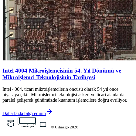
Intel 4004 Mikroişlemcisinin 54. Yıl Dönümü ve
Mikroişlemci Teknolojisinin Tarihçesi
Intel 4004, ticari mikroişlemcilerin öncüsü olarak 54 yıl önce
piyasaya çıktı. Mikroişlemci teknolojisi askeri ve ticari alanlarda
paralel gelişerek günümüzde kuantum işlemcilere doğru evriliyor.
Daha fazla bilgi edinin
©
Cihazgo
2026