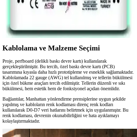
500 VA Güç ve Güvenilirlik Sunar
Baysallar mikro işlemcili kombi voltaj regülatörü, yüksek
performans ve hassas voltaj düzenlemesi sağlayarak cihazlarınızı
elektrik dalgalanmalarından korur. LED göstergelerle kolay takip
imkanı sunar.
Kablolama ve Malzeme Seçimi
Proje, perfboard (delikli baskı devre kartı) kullanılarak
gerçekleştirilmiştir. Bu tercih, özel baskı devre kartı (PCB)
tasarımına kıyasla daha hızlı prototipleme ve esneklik sağlamaktadır.
Kablolamada 22 gauge (AWG) tel kullanılmış ve tellerin bükülmesi
için özel bükme araçları tercih edilmiştir. Tellerin düzenli ve sıkı
bükülmesi, hem estetik hem de fonksiyonel açıdan önemlidir.
Bağlantılar, Manhattan yönlendirme prensiplerine uygun şekilde
yapılmış ve kabloların renk kodlaması direnç renk kodları
kullanılarak D0-D7 veri hatlarını belirtmek için uygulanmıştır. Bu
renk kodlaması, devrenin okunabilirliğini ve hata ayıklamayı
kolaylaştırmaktadır.