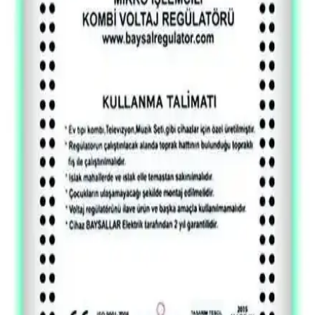
4 Bit Tam Toplayıcı Tasarımı ve Dijital Elektronik
Uygulamaları
4 bit tam toplayıcı, iki 4 bitlik sayıyı ve elde değerini toplayarak
toplam ve yeni elde üretir. Mantık kapılarıyla tasarlanır ve sayısal
elektronik eğitiminde temel bir bileşendir.
EPROM Teknolojisi: Elektroniğin Tarihsel Belleği ve
Mikroskop İncelemesi
EPROM'lar, UV ışığıyla silinebilen programlanabilir bellekler olarak
elektronik tarihine ışık tutar. Mikroskop incelemeleri, üretim
teknikleri ve yapısal özelliklerini ortaya koyar.
Rusya'nın Iskander-K Seyir Füzesine Ait Gelişmiş
Devre Kartı ve Elektronik Özellikleri
Iskander-K seyir füzesine ait olduğu belirtilen devre kartı, Xilinx
FPGA ve özel mikroişlemcilerle donatılmış, yüksek G kuvvetlerine
dayanıklı çok katmanlı bir elektronik sistemdir. Tasarım ve üretim
detayları askeri teknoloji açısından önem taşır.
Baysallar Mikro İşlemcili Kombi Voltaj Regülatörü