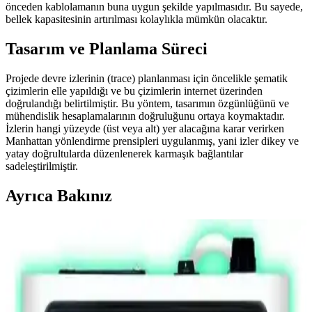
önceden kablolamanın buna uygun şekilde yapılmasıdır. Bu sayede,
bellek kapasitesinin artırılması kolaylıkla mümkün olacaktır.
Tasarım ve Planlama Süreci
Projede devre izlerinin (trace) planlanması için öncelikle şematik
çizimlerin elle yapıldığı ve bu çizimlerin internet üzerinden
doğrulandığı belirtilmiştir. Bu yöntem, tasarımın özgünlüğünü ve
mühendislik hesaplamalarının doğruluğunu ortaya koymaktadır.
İzlerin hangi yüzeyde (üst veya alt) yer alacağına karar verirken
Manhattan yönlendirme prensipleri uygulanmış, yani izler dikey ve
yatay doğrultularda düzenlenerek karmaşık bağlantılar
sadeleştirilmiştir.
Ayrıca Bakınız
Z80 Mikroişlemci Projesi: Tasarım, Kablolama ve
Bellek Genişletme Detayları
Z80 mikroişlemci tabanlı proje, 8KB SRAM ile başlayıp 32KB
genişletmeye uygun kablolama ve Manhattan yönlendirme
prensipleriyle tasarlandı. Düzenli kablolama hata ayıklamayı