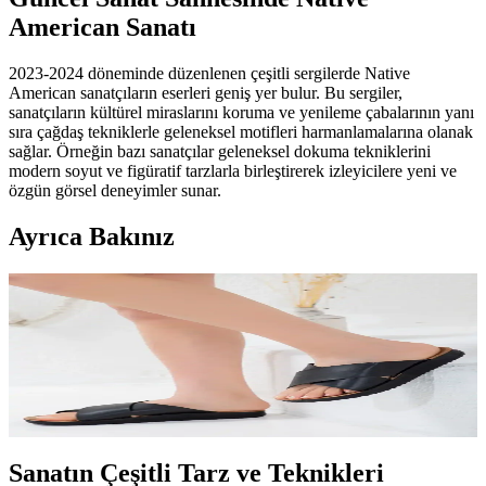
American Sanatı
2023-2024 döneminde düzenlenen çeşitli sergilerde Native
American sanatçıların eserleri geniş yer bulur. Bu sergiler,
sanatçıların kültürel miraslarını koruma ve yenileme çabalarının yanı
sıra çağdaş tekniklerle geleneksel motifleri harmanlamalarına olanak
sağlar. Örneğin bazı sanatçılar geleneksel dokuma tekniklerini
modern soyut ve figüratif tarzlarla birleştirerek izleyicilere yeni ve
özgün görsel deneyimler sunar.
Ayrıca Bakınız
Native American Sanatının Günümüzdeki Yeri ve
Önemi: Geleneksel ve Çağdaş Yaklaşımlar
Native American sanatı, geleneksel motifleri modern tekniklerle
harmanlayarak kültürel mirası koruyor ve çağdaş sanat dünyasında
önemli bir yer tutuyor.
Sanatın Çeşitli Tarz ve Teknikleri