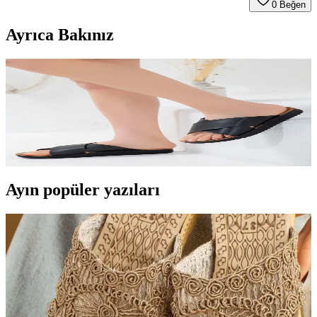
0
Beğen
Ayrıca Bakınız
Native American Sanatının Günümüzdeki Yeri ve
Önemi: Geleneksel ve Çağdaş Yaklaşımlar
Native American sanatı, geleneksel motifleri modern tekniklerle
harmanlayarak kültürel mirası koruyor ve çağdaş sanat dünyasında
önemli bir yer tutuyor.
Ayın popüler yazıları