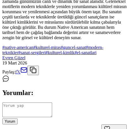
zamanda günümüzün canlı ve dinamik bir sanat alanıdır. Geleneksel
motiflerin modern tekniklerle yeniden yorumlanması kültürel mirasın
korunması ve yenilenmesi açısından büyük önem taşır. Bu sanatın
çeşitli tarzlarda ve tekniklerde üretildiği güncel sanatçıların ise
kültürel kimliklerini ve miraslarını sürdürülebilir kılma çabalarıyla
öne çıktığı görülür. Bu durum Native American sanatının hem
tarihsel hem de çağdaş bağlamda değerini artırır ve sanatseverlere
zengin bir görsel ve kültürel deneyim sunar.
#
native-american
#
kulturel-miras
#
guncel-sanat
#
modern-
teknikler
#
sanat-sergileri
#
kulturel-kimlik
#
el-sanatlari
Evren Güzel
19 Mart 2026
Paylaş:
f
𝕏
Yorumlar:
Yorum