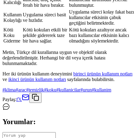
Kalıcılığı
ferah bir hava bırakır.
bulunmuştur.
Uygulama süreci kolay fakat bazı
Kullanım
Uygulama süreci basit
kullanıcılar etkisinin çabuk
Kolaylığı
ve hızlıdır.
geçtiğini belirtmektedir.
Kötü
Kötü kokuları etkili bir
Kötü kokuları azaltıyor ancak
Koku
şekilde gidererek taze
bazı kullanıcılar etkisinin kalıcı
Giderme
bir hava sağlar.
olmadığını söylemektedir.
Metin, Türkçe dil kurallarına uygun ve objektif olarak
değerlendirilmiştir. Herhangi bir dil veya içerik hatası
bulunmamaktadır.
Her iki ürünün kullanım deneyimini
birinci ürünün kullanım notları
ve
ikinci ürünün kullanım notları
sayfalarında bulabilirsin.
#
klima
#
arac
#
temizlik
#
koku
#
kullanicilar
#
urun
#
kullanim
Paylaş:
f
𝕏
Yorumlar: