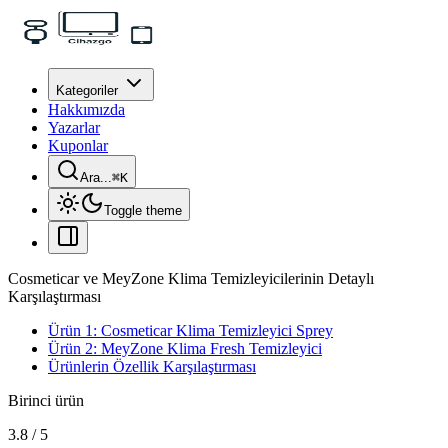
Kategoriler
Hakkımızda
Yazarlar
Kuponlar
Ara...
⌘
K
Toggle theme
Cosmeticar ve MeyZone Klima Temizleyicilerinin Detaylı
Karşılaştırması
Ürün 1: Cosmeticar Klima Temizleyici Sprey
Ürün 2: MeyZone Klima Fresh Temizleyici
Ürünlerin Özellik Karşılaştırması
Birinci ürün
3.8
/
5