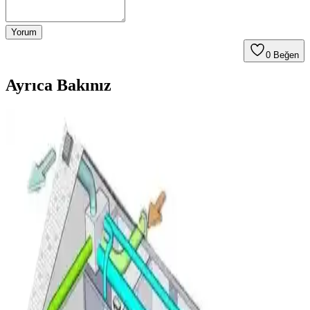
Yorum
0
Beğen
Ayrıca Bakınız
Klima Bobinlerinde Buz Oluşumu: Nedenleri,
Normal ve Anormal Durumlar ile Çözümler
Klima bobinlerinde buz oluşumu, düşük sıcaklık ve yüksek nem
koşullarında sık görülür. Bu durumun nedenleri, normal ve anormal
halleri ile çözüm önerileri detaylı şekilde incelenmiştir.
Mini Split Klima Arızalarında Elektriksel Kontroller
ve Sorun Giderme Yöntemleri
Mini split klima arızalarında elektriksel bağlantılar, voltaj ölçümleri,
anakart ve uzaktan kumanda kontrolleri detaylı şekilde ele alınarak
sorunların doğru tespiti ve giderilmesi anlatılmaktadır.