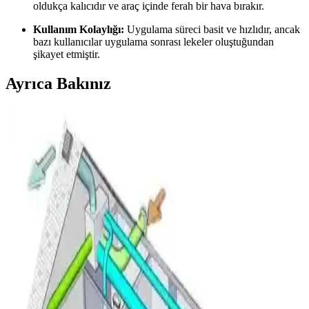
oldukça kalıcıdır ve araç içinde ferah bir hava bırakır.
Kullanım Kolaylığı:
Uygulama süreci basit ve hızlıdır, ancak
bazı kullanıcılar uygulama sonrası lekeler oluştuğundan
şikayet etmiştir.
Ayrıca Bakınız
Klima Bobinlerinde Buz Oluşumu: Nedenleri,
Normal ve Anormal Durumlar ile Çözümler
Klima bobinlerinde buz oluşumu, düşük sıcaklık ve yüksek nem
koşullarında sık görülür. Bu durumun nedenleri, normal ve anormal
halleri ile çözüm önerileri detaylı şekilde incelenmiştir.
Mini Split Klima Arızalarında Elektriksel Kontroller
ve Sorun Giderme Yöntemleri
Mini split klima arızalarında elektriksel bağlantılar, voltaj ölçümleri,
anakart ve uzaktan kumanda kontrolleri detaylı şekilde ele alınarak
sorunların doğru tespiti ve giderilmesi anlatılmaktadır.