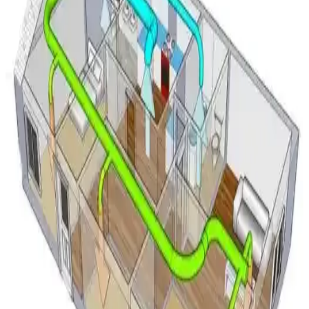
Mitsubishi Split Klima Sistemlerinde Su Sızıntısı
Nedenleri ve Çözüm Yöntemleri
Mitsubishi split klima sistemlerinde su sızıntısı genellikle drenaj
tepsisindeki çatlaklardan kaynaklanır. Buzlanma, malzeme
yorgunluğu ve montaj hataları su sızıntısına yol açabilir. Drenaj hattı
kontrolü ve tepsi onarımı önemlidir.
1965 Westinghouse PTAC Klima Ünitesi: Teknik
Özellikler ve Dayanıklılık İncelemesi
1965 Westinghouse PTAC klima ünitesi, 9000 BTU kapasite ve
11.2 EER verimlilikle dayanıklılığı ve reciprocating kompresör
teknolojisiyle öne çıkıyor. Mekanik olarak sağlam ancak kozmetik
hasarlı.
Mini Split Klima Dış Ünite Montajında Duvar ve
Zemin Tercihleri ve Dikkat Edilmesi Gerekenler
Mini split dış ünitenin montajında kar, donma, titreşim ve bakım
faktörleri göz önünde bulundurularak duvar veya zemin tercihi
yapılmalıdır. Doğru montaj sistem performansını ve dayanıklılığı
etkiler.