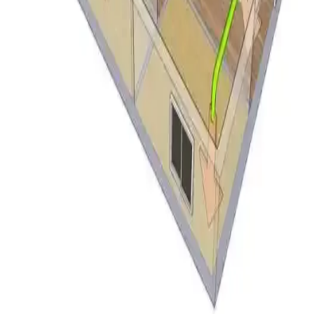
LG Smart Inverter Klima 12.000 BTU A++: Bahçe
Kulübesinde Performans ve Kullanım
Değerlendirmesi
LG Smart Inverter klima, 10.6 m² bahçe kulübesinde soğutma ve
ısıtma için test edildi. Enerji verimliliği, sessiz çalışma ve uzaktan
kontrol avantajları sunarken, yedek parça temini ve garanti
sınırlamaları dikkat çekiyor.
Düşük Enerjili Küçük Klima Seçenekleri ve Ev
Arkadaşıyla İklim Kontrolü Yöntemleri
Düşük enerji tüketen küçük klima modelleri ve ev arkadaşlarıyla
klima kullanımı konusunda uzlaşma yöntemleri ele alınmaktadır.
Enerji verimliliği ve maliyet paylaşımı detayları sunulmaktadır.
Klima ve Isıtma Sistemlerinde Filtre Yerinin Doğru
Tespiti ve Bakımının Önemi
Klima ve ısıtma sistemlerinde filtreler dönüş hava kanalında bulunur.
Doğru filtre yeri tespiti ve düzenli bakım, cihaz performansı ve iç
hava kalitesi için kritik önemdedir.