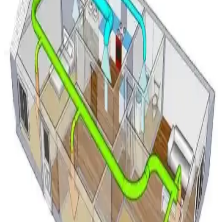
Mitsubishi Split Klima Sistemlerinde Su Sızıntısı
Nedenleri ve Çözüm Yöntemleri
Mitsubishi split klima sistemlerinde su sızıntısı genellikle drenaj
tepsisindeki çatlaklardan kaynaklanır. Buzlanma, malzeme
yorgunluğu ve montaj hataları su sızıntısına yol açabilir. Drenaj hattı
kontrolü ve tepsi onarımı önemlidir.
1965 Westinghouse PTAC Klima Ünitesi: Teknik
Özellikler ve Dayanıklılık İncelemesi
1965 Westinghouse PTAC klima ünitesi, 9000 BTU kapasite ve
11.2 EER verimlilikle dayanıklılığı ve reciprocating kompresör
teknolojisiyle öne çıkıyor. Mekanik olarak sağlam ancak kozmetik
hasarlı.
Mini Split Klima Dış Ünite Montajında Duvar ve
Zemin Tercihleri ve Dikkat Edilmesi Gerekenler
Mini split dış ünitenin montajında kar, donma, titreşim ve bakım
faktörleri göz önünde bulundurularak duvar veya zemin tercihi
yapılmalıdır. Doğru montaj sistem performansını ve dayanıklılığı
etkiler.