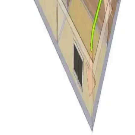
LG Smart Inverter Klima 12.000 BTU A++: Bahçe
Kulübesinde Performans ve Kullanım
Değerlendirmesi
LG Smart Inverter klima, 10.6 m² bahçe kulübesinde soğutma ve
ısıtma için test edildi. Enerji verimliliği, sessiz çalışma ve uzaktan
kontrol avantajları sunarken, yedek parça temini ve garanti
sınırlamaları dikkat çekiyor.
Düşük Enerjili Küçük Klima Seçenekleri ve Ev
Arkadaşıyla İklim Kontrolü Yöntemleri
Düşük enerji tüketen küçük klima modelleri ve ev arkadaşlarıyla
klima kullanımı konusunda uzlaşma yöntemleri ele alınmaktadır.
Enerji verimliliği ve maliyet paylaşımı detayları sunulmaktadır.
Klima ve Isıtma Sistemlerinde Filtre Yerinin Doğru
Tespiti ve Bakımının Önemi
Klima ve ısıtma sistemlerinde filtreler dönüş hava kanalında bulunur.
Doğru filtre yeri tespiti ve düzenli bakım, cihaz performansı ve iç
hava kalitesi için kritik önemdedir.