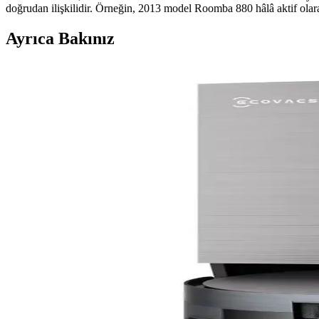
doğrudan ilişkilidir. Örneğin, 2013 model Roomba 880 hâlâ aktif olar
Ayrıca Bakınız
Kedi Tüyü Temizliğinde Etkili Robot Süpürge Seçimi
Kedi tüyü temizliğinde güçlü emiş gücü, tüy dolanmasını önleyen fırça
Robot Süpürge Seçiminde Bütçe ve Özelliklere Göre En
Robot süpürge seçiminde bütçe, temizlik performansı, mop özellikleri 
Mova P10 Pro Ultra Gen 2 Robot Süpürge İncelemesi v
Mova P10 Pro Ultra Gen 2, emiş gücü, paspaslama ve taban istasyonu te
artmıştır.
Narwal Freo Robot Süpürge: Arıza Deneyimleri ve Gar
Narwal Freo robot süpürge kullanıcıları, ürünün tekrar eden arızaları ve 
memnuniyetinde önemli rol oynuyor.