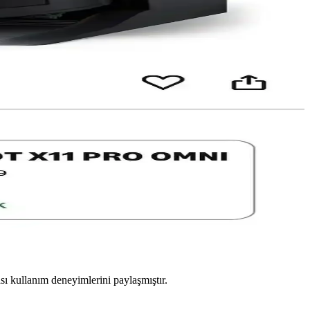
e tercih ve performansları incelenmiştir.
suz performans gibi kriterler karşılaştırılarak seçim süreci
 özellikli modellerle pazar genişleyebilir.
leri ve diğer modellerle karşılaştırmaları detaylıca inceleniyor.
sı kullanım deneyimlerini paylaşmıştır.