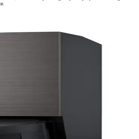
ır.
ama istasyonlu modeller tercih edilmeli.
gibi markalar farklı ihtiyaçlara uygun çözümler sunar.
likler olsa da genel temizlik performansı ve kullanım kolaylığı
rı paylaşıyor. Perakendecilerin iade politikaları da kullanıcı