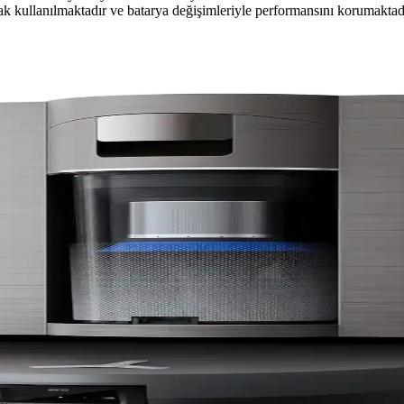
ak kullanılmaktadır ve batarya değişimleriyle performansını korumaktad
 ve Öne Çıkan Modeller
lar ve otomatik boşaltma özellikleri önemli. Moplama için otomatik yık
 İyi Modeller ve Kriterler
ve batarya verimliliği gibi kriterler önemlidir. Ecovacs, Mova, Dreame 
e Gen 1 ile Teknik Karşılaştırması
knolojilerinde önemli iyileştirmeler sunuyor. Engel algılamada değişik
anti Sonrası Destek Politikaları
sınırlı garanti sonrası destek politikaları nedeniyle yaşadıkları zorlukla