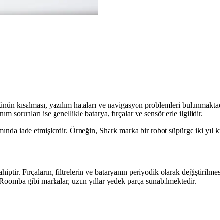
rünün kısalması, yazılım hataları ve navigasyon problemleri bulunmaktadı
sorunları ise genellikle batarya, fırçalar ve sensörlerle ilgilidir.
amında iade etmişlerdir. Örneğin, Shark marka bir robot süpürge iki yıl k
ir. Fırçaların, filtrelerin ve bataryanın periyodik olarak değiştirilmesi
e Roomba gibi markalar, uzun yıllar yedek parça sunabilmektedir.