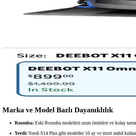
Reddit Verileriyle Robot Süpürge Tercihleri: Kullan
2025-2026 Reddit verileriyle robot süpürge modellerinin evcil hayvan 
Roborock ve Dreame Robot Süpürgeler: Teknik Özellik
Roborock ve Dreame robot süpürgeler, farklı teknik özellikler ve kulla
detaylandırılır.
Mini Robot Süpürgeler: Küçük Alanlar İçin Uygun Fiy
Mini robot süpürgeler, küçük yaşam alanlarında temizlik kolaylığı sağla
Deebot X11 OmniCyclone Robot Süpürge İncelemesi v
Deebot X11 OmniCyclone, torbasız toz haznesi ve evcil hayvan tüyü topl
Marka ve Model Bazlı Dayanıklılık
Roomba:
Eski Roomba modelleri uzun ömürleri ve kolay tamir edi
Yeedi:
Yeedi S14 Plus gibi modeller 10 ay ve üzeri stabil kulla