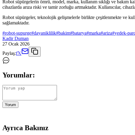
Robot süpürgelerin ömrü, model, marka, kullanım sıklığı ve bakım kalit
cihazlarda arıza riski ve tamir zorluğu artmaktadır. Kullanıcılar, cihaz
Robot süpürgeler, teknolojik gelişmelerle birlikte çeşitlenmekte ve k
sağlamaktadır.
#
robot-supurge
#
dayaniklilik
#
bakim
#
batarya
#
marka
#
ariza
#
yedek-par
Kadir Duman
27 Ocak 2026
Paylaş:
f
𝕏
Yorumlar:
Yorum
Ayrıca Bakınız