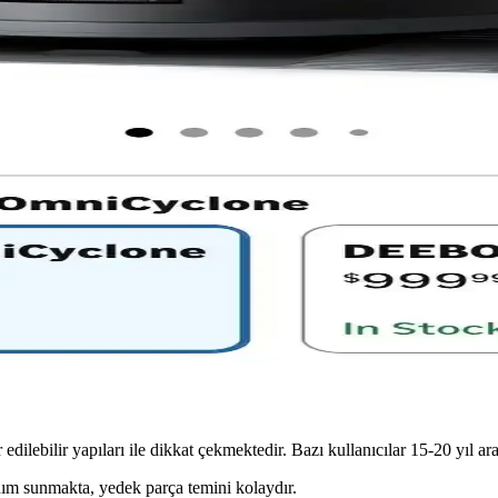
ım Senaryolarına Göre Detaylı Analiz 2025-2026
tüyü, karmaşık zemin ve bakım kolaylığı gibi kullanım senaryolarına gör
ler ve Kullanıcı Deneyimleri Üzerine Karşılaştırma
nıcı deneyimleriyle öne çıkar. Navigasyon, otomatik su yönetimi ve kablo
atlı ve Pratik Temizlik Çözümleri
rken fiyat ve pazarlama eksiklikleriyle karşı karşıyadır. Uygun fiyatlı ve
e Teknik Karşılaştırmaları
ama kapasitesiyle dikkat çekiyor. Teknik özellikleri, kullanıcı deneyim
lebilir yapıları ile dikkat çekmektedir. Bazı kullanıcılar 15-20 yıl ara
nım sunmakta, yedek parça temini kolaydır.