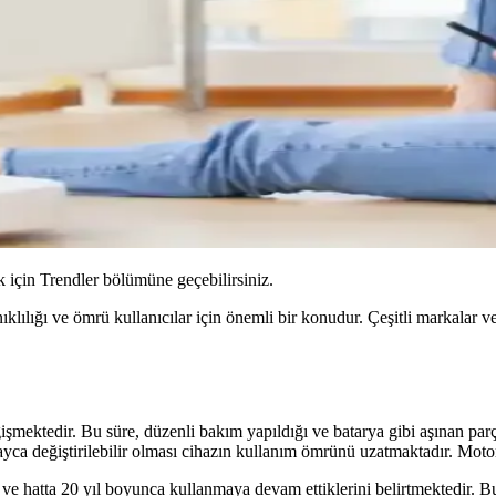
için Trendler bölümüne geçebilirsiniz.
nıklılığı ve ömrü kullanıcılar için önemli bir konudur. Çeşitli markalar
şmektedir. Bu süre, düzenli bakım yapıldığı ve batarya gibi aşınan parça
olayca değiştirilebilir olması cihazın kullanım ömrünü uzatmaktadır. Mot
 ve hatta 20 yıl boyunca kullanmaya devam ettiklerini belirtmektedir. Bu