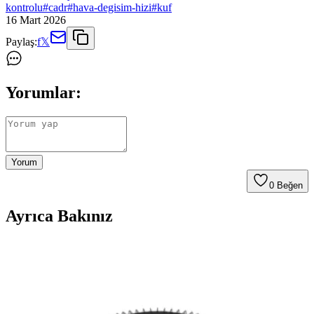
kontrolu
#
cadr
#
hava-degisim-hizi
#
kuf
16 Mart 2026
Paylaş:
f
𝕏
Yorumlar:
Yorum
0
Beğen
Ayrıca Bakınız
Tıbbi Kalitede Hava Temizleyicilerle Evde Köpek
Tüyü Alerjisi Yönetimi ve Seçim Kriterleri
1500 metrekarelik alanlarda köpek tüyü alerjisi yaşayan çocuklar