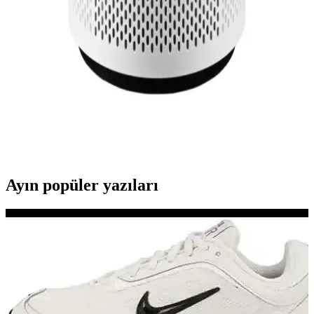
mekanik filtreleme sunarken, filtre kokusu ve içerik şeffaflığı önemli
konulardır.
Orman Yangını Dumanı ve Sigara Kokusu İçin
Etkili Hava Temizleyici Seçimi ve Alternatif
Çözümler
Orman yangını ve sigara dumanı kokularını gidermek için hava
temizleyici seçiminde CADR değerleri, alan büyüklüğü ve filtre
türleri önemlidir. Coway Airmega 100 yetersiz kalırken, Corsi-
Rosenthal kutuları ve yüksek performanslı modeller alternatif sunar.
Ayın popüler yazıları