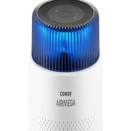
için CADR değeri yüksek, HEPA filtreli hava temizleyiciler önerilir.
Birden fazla cihaz kullanımı ve destekleyici önlemler alerjenleri
azaltmada etkilidir.
Hava Temizleyici Kullanımında Solunum Sorunları
ve Güvenlik Önlemleri
Hava temizleyicilerde UV-C ışığı, iyonizer ve kimyasal salınım gibi
faktörler solunum problemlerine yol açabilir. Doğru cihaz seçimi ve
kullanım önerileri sağlık açısından önem taşır.
Corsi Rosenthal Kutusu ile MERV 13 Filtre
Kullanarak Kapalı Mekan Hava Kalitesinde
İyileşme
Corsi Rosenthal kutusu, MERV 13 filtreler ve fan kullanarak kapalı
mekanlarda hava kalitesini 20 dakikada belirgin şekilde iyileştiriyor.
Lazer testiyle partikül yoğunluğu dramatik şekilde azaldı.
Hava Temizleyicilerin Hava Kalitesini Ölçme
Doğruluğu ve Sensör Teknolojileri
Hava temizleyicilerin hava kalitesini ölçme doğruluğu sensör türüne
bağlıdır. Ucuz modeller genellikle VOC sensörleri kullanır ve hassas