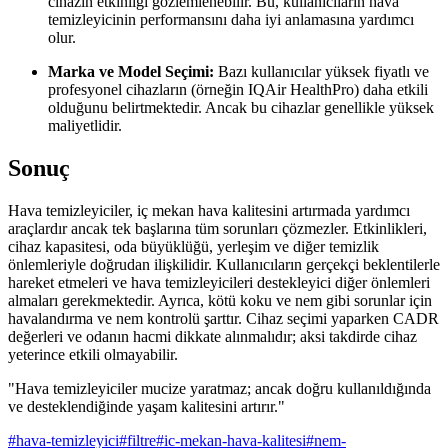
cihazın etkinliği gözlemlenebilir. Bu, kullanıcıların hava
temizleyicinin performansını daha iyi anlamasına yardımcı
olur.
Marka ve Model Seçimi:
Bazı kullanıcılar yüksek fiyatlı ve
profesyonel cihazların (örneğin IQAir HealthPro) daha etkili
olduğunu belirtmektedir. Ancak bu cihazlar genellikle yüksek
maliyetlidir.
Sonuç
Hava temizleyiciler, iç mekan hava kalitesini artırmada yardımcı
araçlardır ancak tek başlarına tüm sorunları çözmezler. Etkinlikleri,
cihaz kapasitesi, oda büyüklüğü, yerleşim ve diğer temizlik
önlemleriyle doğrudan ilişkilidir. Kullanıcıların gerçekçi beklentilerle
hareket etmeleri ve hava temizleyicileri destekleyici diğer önlemleri
almaları gerekmektedir. Ayrıca, kötü koku ve nem gibi sorunlar için
havalandırma ve nem kontrolü şarttır. Cihaz seçimi yaparken CADR
değerleri ve odanın hacmi dikkate alınmalıdır; aksi takdirde cihaz
yeterince etkili olmayabilir.
"Hava temizleyiciler mucize yaratmaz; ancak doğru kullanıldığında
ve desteklendiğinde yaşam kalitesini artırır."
#
hava-temizleyici
#
filtre
#
ic-mekan-hava-kalitesi
#
nem-