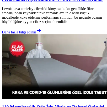
Levoit hava temizleyicilerdeki kimyasal koku genellikle filtre
ambalajından kaynaklanır ve zamanla azalır. Ancak küçük
modellerde koku giderme performansı sınırlıdır, bu nedenle odanın
büyüklüğüne uygun cihaz seçimi önemlidir.
Daha fazla bilgi edinin
110 Metrekarelik Oda İçin Virüs ve Bakteri Önleyici