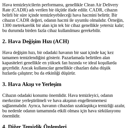
Hava temizleyicilerin performansı, genellikle Clean Air Delivery
Rate (CADR) adı verilen bir ölçütle ifade edilir. CADR, cihazın
belirli bir süre içinde temizleyebileceği hava hacmini belirtir. Bir
cihazın CADR değeri, odanın hacmi ile uyumlu olmalıdır. Örneğin,
1300 metrekarelik bir alan için tek bir cihaz genellikle yetersiz kalır;
bu durumda birden fazla cihaz kullanılması gerekebilir.
2.
Hava Değişim Hızı (ACH)
Hava değişim hızı, bir odadaki havanın bir saat içinde kaç kez
tamamen temizlendiğini gösterir. Pazarlamada belirtilen alan
kapasiteleri genellikle en yüksek fan hızında ve ideal koşullarda
geçerlidir. Ancak kullanıcılar genellikle cihazları daha düşük
hızlarda çalıştırır; bu da etkinliği düşürür.
3.
Hava Akışı ve Yerleşim
Cihazın odadaki konumu önemlidir. Hava temizleyici, odanın
merkezine yerleştirilmeli ve hava akışının engellenmemesi
sağlanmalıdır. Ayrıca, havanın cihazdan uzaklaştıkça temizliği azalır,
bu nedenle odanın tamamında etkili olması için hava sirkülasyonu
önemlidir.
4.
Diğer Temizlik Önlemleri