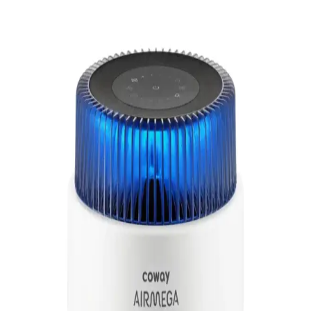
Tıbbi Kalitede Hava Temizleyicilerle Evde Köpek
Tüyü Alerjisi Yönetimi ve Seçim Kriterleri
1500 metrekarelik alanlarda köpek tüyü alerjisi yaşayan çocuklar
için CADR değeri yüksek, HEPA filtreli hava temizleyiciler önerilir.
Birden fazla cihaz kullanımı ve destekleyici önlemler alerjenleri
azaltmada etkilidir.
Hava Temizleyici Kullanımında Solunum Sorunları
ve Güvenlik Önlemleri
Hava temizleyicilerde UV-C ışığı, iyonizer ve kimyasal salınım gibi
faktörler solunum problemlerine yol açabilir. Doğru cihaz seçimi ve
kullanım önerileri sağlık açısından önem taşır.
Corsi Rosenthal Kutusu ile MERV 13 Filtre
Kullanarak Kapalı Mekan Hava Kalitesinde
İyileşme
Corsi Rosenthal kutusu, MERV 13 filtreler ve fan kullanarak kapalı
mekanlarda hava kalitesini 20 dakikada belirgin şekilde iyileştiriyor.
Lazer testiyle partikül yoğunluğu dramatik şekilde azaldı.
Hava Temizleyicilerin Hava Kalitesini Ölçme