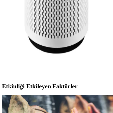
Kullanımı ve Alternatif Filtre Teknolojileri
Coway'ın yeşil filtrelerinde kullanılan thiabendazole maddesi pestisit
sınıfındadır ve sağlık endişeleri yaratmaktadır. Alternatif markalar
mekanik filtreleme sunarken, filtre kokusu ve içerik şeffaflığı önemli
konulardır.
Orman Yangını Dumanı ve Sigara Kokusu İçin
Etkili Hava Temizleyici Seçimi ve Alternatif
Çözümler
Orman yangını ve sigara dumanı kokularını gidermek için hava
temizleyici seçiminde CADR değerleri, alan büyüklüğü ve filtre
türleri önemlidir. Coway Airmega 100 yetersiz kalırken, Corsi-
Rosenthal kutuları ve yüksek performanslı modeller alternatif sunar.
Etkinliği Etkileyen Faktörler