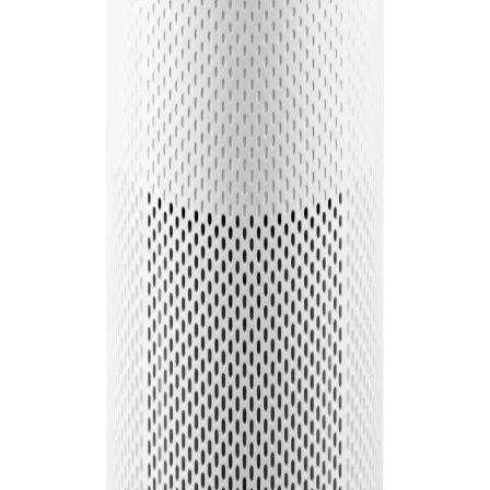
ölçüm sağlamayabilir. Doğru değerlendirme için gelişmiş sensörler
ve ek monitörler gereklidir.
Levoit Hava Temizleyicilerinde Kimyasal Koku ve
Performans Değerlendirmesi: Filtre ve Alan Uyumu
Levoit hava temizleyicilerdeki kimyasal koku genellikle filtre
ambalajından kaynaklanır ve zamanla azalır. Ancak küçük
modellerde koku giderme performansı sınırlıdır, bu nedenle odanın
büyüklüğüne uygun cihaz seçimi önemlidir.
110 Metrekarelik Oda İçin Virüs ve Bakteri Önleyici
Hava Temizleyici Seçimi Kriterleri
110 metrekarelik odalarda virüs ve bakteri yayılımını önlemek için
yüksek CADR değerine sahip, sessiz ve etkili filtreleme yapan hava
temizleyiciler tercih edilmelidir. Maske kullanımı ek koruma sağlar.
Coway Hava Temizleyici Filtrelerinde Pestisit
Kullanımı ve Alternatif Filtre Teknolojileri
Coway'ın yeşil filtrelerinde kullanılan thiabendazole maddesi pestisit
sınıfındadır ve sağlık endişeleri yaratmaktadır. Alternatif markalar