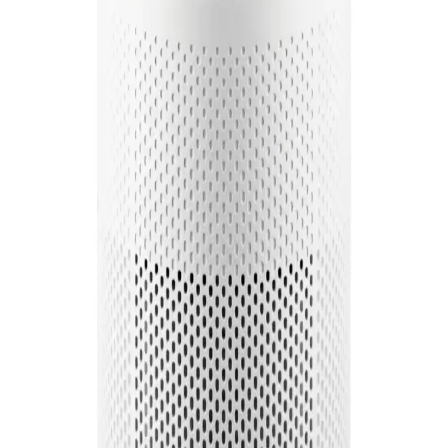
Doğruluğu ve Sensör Teknolojileri
Hava temizleyicilerin hava kalitesini ölçme doğruluğu sensör türüne
bağlıdır. Ucuz modeller genellikle VOC sensörleri kullanır ve hassas
ölçüm sağlamayabilir. Doğru değerlendirme için gelişmiş sensörler
ve ek monitörler gereklidir.
Levoit Hava Temizleyicilerinde Kimyasal Koku ve
Performans Değerlendirmesi: Filtre ve Alan Uyumu
Levoit hava temizleyicilerdeki kimyasal koku genellikle filtre
ambalajından kaynaklanır ve zamanla azalır. Ancak küçük
modellerde koku giderme performansı sınırlıdır, bu nedenle odanın
büyüklüğüne uygun cihaz seçimi önemlidir.
110 Metrekarelik Oda İçin Virüs ve Bakteri Önleyici
Hava Temizleyici Seçimi Kriterleri
110 metrekarelik odalarda virüs ve bakteri yayılımını önlemek için
yüksek CADR değerine sahip, sessiz ve etkili filtreleme yapan hava
temizleyiciler tercih edilmelidir. Maske kullanımı ek koruma sağlar.
Coway Hava Temizleyici Filtrelerinde Pestisit