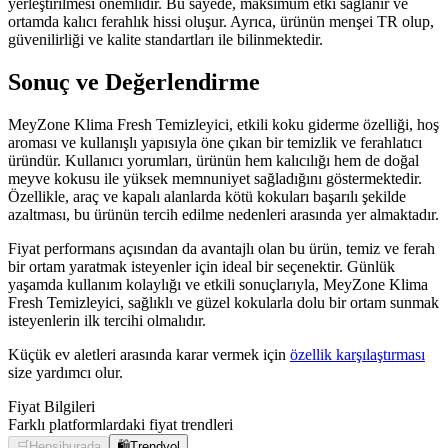
yerleştirilmesi önemlidir. Bu sayede, maksimum etki sağlanır ve
ortamda kalıcı ferahlık hissi oluşur. Ayrıca, ürünün menşei TR olup,
güvenilirliği ve kalite standartları ile bilinmektedir.
Sonuç ve Değerlendirme
MeyZone Klima Fresh Temizleyici, etkili koku giderme özelliği, hoş
aroması ve kullanışlı yapısıyla öne çıkan bir temizlik ve ferahlatıcı
üründür. Kullanıcı yorumları, ürünün hem kalıcılığı hem de doğal
meyve kokusu ile yüksek memnuniyet sağladığını göstermektedir.
Özellikle, araç ve kapalı alanlarda kötü kokuları başarılı şekilde
azaltması, bu ürünün tercih edilme nedenleri arasında yer almaktadır.
Fiyat performans açısından da avantajlı olan bu ürün, temiz ve ferah
bir ortam yaratmak isteyenler için ideal bir seçenektir. Günlük
yaşamda kullanım kolaylığı ve etkili sonuçlarıyla, MeyZone Klima
Fresh Temizleyici, sağlıklı ve güzel kokularla dolu bir ortam sunmak
isteyenlerin ilk tercihi olmalıdır.
Küçük ev aletleri arasında karar vermek için
özellik karşılaştırması
size yardımcı olur.
Fiyat Bilgileri
Farklı platformlardaki fiyat trendleri
🛒
Hepsiburada
🛍️
Trendyol