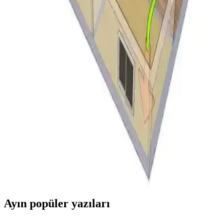
LG Smart Inverter klima, 10.6 m² bahçe kulübesinde soğutma ve
ısıtma için test edildi. Enerji verimliliği, sessiz çalışma ve uzaktan
kontrol avantajları sunarken, yedek parça temini ve garanti
sınırlamaları dikkat çekiyor.
Düşük Enerjili Küçük Klima Seçenekleri ve Ev
Arkadaşıyla İklim Kontrolü Yöntemleri
Düşük enerji tüketen küçük klima modelleri ve ev arkadaşlarıyla
klima kullanımı konusunda uzlaşma yöntemleri ele alınmaktadır.
Enerji verimliliği ve maliyet paylaşımı detayları sunulmaktadır.
Klima ve Isıtma Sistemlerinde Filtre Yerinin Doğru
Tespiti ve Bakımının Önemi
Klima ve ısıtma sistemlerinde filtreler dönüş hava kanalında bulunur.
Doğru filtre yeri tespiti ve düzenli bakım, cihaz performansı ve iç
hava kalitesi için kritik önemdedir.
Ayın popüler yazıları