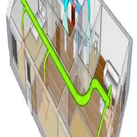
Mitsubishi split klima sistemlerinde su sızıntısı genellikle drenaj
tepsisindeki çatlaklardan kaynaklanır. Buzlanma, malzeme
yorgunluğu ve montaj hataları su sızıntısına yol açabilir. Drenaj hattı
kontrolü ve tepsi onarımı önemlidir.
1965 Westinghouse PTAC Klima Ünitesi: Teknik
Özellikler ve Dayanıklılık İncelemesi
1965 Westinghouse PTAC klima ünitesi, 9000 BTU kapasite ve
11.2 EER verimlilikle dayanıklılığı ve reciprocating kompresör
teknolojisiyle öne çıkıyor. Mekanik olarak sağlam ancak kozmetik
hasarlı.
Mini Split Klima Dış Ünite Montajında Duvar ve
Zemin Tercihleri ve Dikkat Edilmesi Gerekenler
Mini split dış ünitenin montajında kar, donma, titreşim ve bakım
faktörleri göz önünde bulundurularak duvar veya zemin tercihi
yapılmalıdır. Doğru montaj sistem performansını ve dayanıklılığı
etkiler.
LG Smart Inverter Klima 12.000 BTU A++: Bahçe
Kulübesinde Performans ve Kullanım