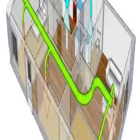
Mitsubishi split klima sistemlerinde su sızıntısı genellikle drenaj
tepsisindeki çatlaklardan kaynaklanır. Buzlanma, malzeme
yorgunluğu ve montaj hataları su sızıntısına yol açabilir. Drenaj hattı
kontrolü ve tepsi onarımı önemlidir.
1965 Westinghouse PTAC Klima Ünitesi: Teknik
Özellikler ve Dayanıklılık İncelemesi
1965 Westinghouse PTAC klima ünitesi, 9000 BTU kapasite ve
11.2 EER verimlilikle dayanıklılığı ve reciprocating kompresör
teknolojisiyle öne çıkıyor. Mekanik olarak sağlam ancak kozmetik
hasarlı.
Mini Split Klima Dış Ünite Montajında Duvar ve
Zemin Tercihleri ve Dikkat Edilmesi Gerekenler
Mini split dış ünitenin montajında kar, donma, titreşim ve bakım
faktörleri göz önünde bulundurularak duvar veya zemin tercihi
yapılmalıdır. Doğru montaj sistem performansını ve dayanıklılığı
etkiler.
LG Smart Inverter Klima 12.000 BTU A++: Bahçe
Kulübesinde Performans ve Kullanım
Değerlendirmesi