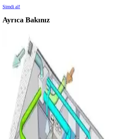
Şimdi al!
Ayrıca Bakınız
Klima Bobinlerinde Buz Oluşumu: Nedenleri,
Normal ve Anormal Durumlar ile Çözümler
Klima bobinlerinde buz oluşumu, düşük sıcaklık ve yüksek nem
koşullarında sık görülür. Bu durumun nedenleri, normal ve anormal
halleri ile çözüm önerileri detaylı şekilde incelenmiştir.
Mini Split Klima Arızalarında Elektriksel Kontroller
ve Sorun Giderme Yöntemleri
Mini split klima arızalarında elektriksel bağlantılar, voltaj ölçümleri,
anakart ve uzaktan kumanda kontrolleri detaylı şekilde ele alınarak
sorunların doğru tespiti ve giderilmesi anlatılmaktadır.
Mitsubishi Split Klima Sistemlerinde Su Sızıntısı
Nedenleri ve Çözüm Yöntemleri