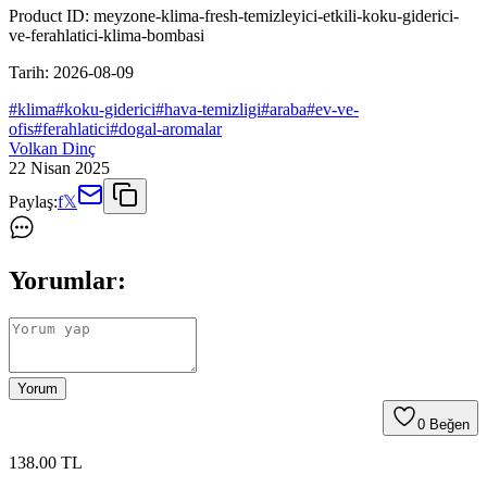
Product ID:
meyzone-klima-fresh-temizleyici-etkili-koku-giderici-
ve-ferahlatici-klima-bombasi
Tarih:
2026-08-09
#
klima
#
koku-giderici
#
hava-temizligi
#
araba
#
ev-ve-
ofis
#
ferahlatici
#
dogal-aromalar
Volkan Dinç
22 Nisan 2025
Paylaş:
f
𝕏
Yorumlar:
Yorum
0
Beğen
138
.00
TL