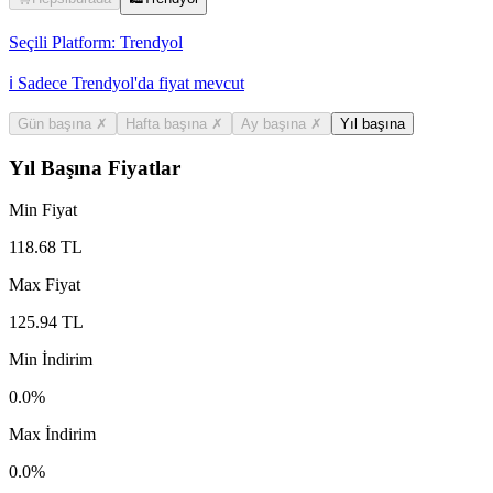
Seçili Platform:
Trendyol
ℹ️ Sadece Trendyol'da fiyat mevcut
Gün başına
✗
Hafta başına
✗
Ay başına
✗
Yıl başına
Yıl Başına Fiyatlar
Min Fiyat
118.68
TL
Max Fiyat
125.94
TL
Min İndirim
0.0
%
Max İndirim
0.0
%