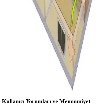
Değerlendirmesi
LG Smart Inverter klima, 10.6 m² bahçe kulübesinde soğutma ve
ısıtma için test edildi. Enerji verimliliği, sessiz çalışma ve uzaktan
kontrol avantajları sunarken, yedek parça temini ve garanti
sınırlamaları dikkat çekiyor.
Düşük Enerjili Küçük Klima Seçenekleri ve Ev
Arkadaşıyla İklim Kontrolü Yöntemleri
Düşük enerji tüketen küçük klima modelleri ve ev arkadaşlarıyla
klima kullanımı konusunda uzlaşma yöntemleri ele alınmaktadır.
Enerji verimliliği ve maliyet paylaşımı detayları sunulmaktadır.
Klima ve Isıtma Sistemlerinde Filtre Yerinin Doğru
Tespiti ve Bakımının Önemi
Klima ve ısıtma sistemlerinde filtreler dönüş hava kanalında bulunur.
Doğru filtre yeri tespiti ve düzenli bakım, cihaz performansı ve iç
hava kalitesi için kritik önemdedir.
Kullanıcı Yorumları ve Memnuniyet