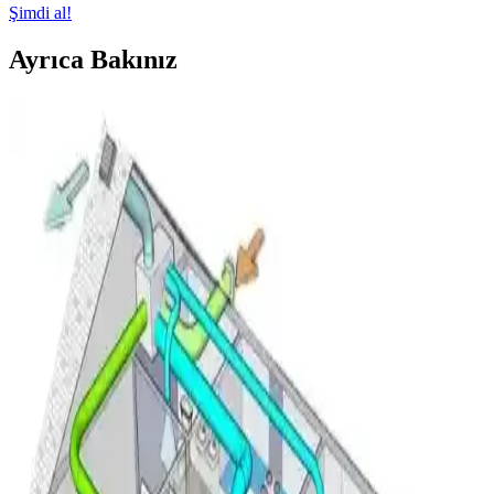
Şimdi al!
Ayrıca Bakınız
Klima Bobinlerinde Buz Oluşumu: Nedenleri,
Normal ve Anormal Durumlar ile Çözümler
Klima bobinlerinde buz oluşumu, düşük sıcaklık ve yüksek nem
koşullarında sık görülür. Bu durumun nedenleri, normal ve anormal
halleri ile çözüm önerileri detaylı şekilde incelenmiştir.
Mini Split Klima Arızalarında Elektriksel Kontroller
ve Sorun Giderme Yöntemleri
Mini split klima arızalarında elektriksel bağlantılar, voltaj ölçümleri,
anakart ve uzaktan kumanda kontrolleri detaylı şekilde ele alınarak
sorunların doğru tespiti ve giderilmesi anlatılmaktadır.
Mitsubishi Split Klima Sistemlerinde Su Sızıntısı
Nedenleri ve Çözüm Yöntemleri