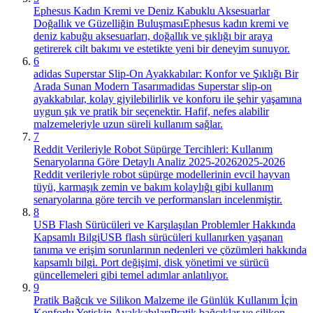
Ephesus Kadın Kremi ve Deniz Kabuklu Aksesuarlar
Doğallık ve Güzelliğin Buluşması
Ephesus kadın kremi ve
deniz kabuğu aksesuarları, doğallık ve şıklığı bir araya
getirerek cilt bakımı ve estetikte yeni bir deneyim sunuyor.
6
adidas Superstar Slip-On Ayakkabılar: Konfor ve Şıklığı Bir
Arada Sunan Modern Tasarım
adidas Superstar slip-on
ayakkabılar, kolay giyilebilirlik ve konforu ile şehir yaşamına
uygun şık ve pratik bir seçenektir. Hafif, nefes alabilir
malzemeleriyle uzun süreli kullanım sağlar.
7
Reddit Verileriyle Robot Süpürge Tercihleri: Kullanım
Senaryolarına Göre Detaylı Analiz 2025-2026
2025-2026
Reddit verileriyle robot süpürge modellerinin evcil hayvan
tüyü, karmaşık zemin ve bakım kolaylığı gibi kullanım
senaryolarına göre tercih ve performansları incelenmiştir.
8
USB Flash Sürücüleri ve Karşılaşılan Problemler Hakkında
Kapsamlı Bilgi
USB flash sürücüleri kullanırken yaşanan
tanıma ve erişim sorunlarının nedenleri ve çözümleri hakkında
kapsamlı bilgi. Port değişimi, disk yönetimi ve sürücü
güncellemeleri gibi temel adımlar anlatılıyor.
9
Pratik Bağcık ve Silikon Malzeme ile Günlük Kullanım İçin
Konforlu Yetişkin Ayakkabıları
Pratik bağcıklar ve silikon