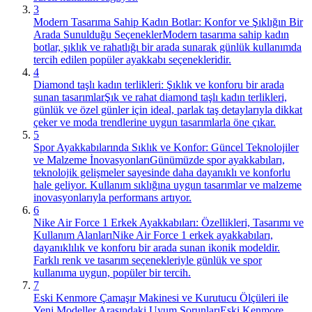
3
Modern Tasarıma Sahip Kadın Botlar: Konfor ve Şıklığın Bir
Arada Sunulduğu Seçenekler
Modern tasarıma sahip kadın
botlar, şıklık ve rahatlığı bir arada sunarak günlük kullanımda
tercih edilen popüler ayakkabı seçenekleridir.
4
Diamond taşlı kadın terlikleri: Şıklık ve konforu bir arada
sunan tasarımlar
Şık ve rahat diamond taşlı kadın terlikleri,
günlük ve özel günler için ideal, parlak taş detaylarıyla dikkat
çeker ve moda trendlerine uygun tasarımlarla öne çıkar.
5
Spor Ayakkabılarında Sıklık ve Konfor: Güncel Teknolojiler
ve Malzeme İnovasyonları
Günümüzde spor ayakkabıları,
teknolojik gelişmeler sayesinde daha dayanıklı ve konforlu
hale geliyor. Kullanım sıklığına uygun tasarımlar ve malzeme
inovasyonlarıyla performans artıyor.
6
Nike Air Force 1 Erkek Ayakkabıları: Özellikleri, Tasarımı ve
Kullanım Alanları
Nike Air Force 1 erkek ayakkabıları,
dayanıklılık ve konforu bir arada sunan ikonik modeldir.
Farklı renk ve tasarım seçenekleriyle günlük ve spor
kullanıma uygun, popüler bir tercih.
7
Eski Kenmore Çamaşır Makinesi ve Kurutucu Ölçüleri ile
Yeni Modeller Arasındaki Uyum Sorunları
Eski Kenmore