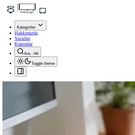
Kategoriler
Hakkımızda
Yazarlar
Kuponlar
Ara...
⌘
K
Toggle theme