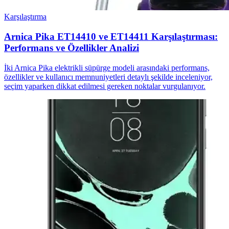
Karşılaştırma
Arnica Pika ET14410 ve ET14411 Karşılaştırması:
Performans ve Özellikler Analizi
İki Arnica Pika elektrikli süpürge modeli arasındaki performans,
özellikler ve kullanıcı memnuniyetleri detaylı şekilde inceleniyor,
seçim yaparken dikkat edilmesi gereken noktalar vurgulanıyor.