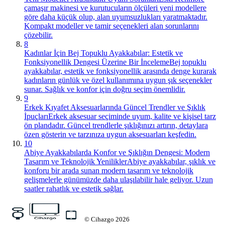
çamaşır makinesi ve kurutucuların ölçüleri yeni modellere
göre daha küçük olup, alan uyumsuzlukları yaratmaktadır.
Kompakt modeller ve tamir seçenekleri alan sorunlarını
çözebilir.
8
Kadınlar İçin Bej Topuklu Ayakkabılar: Estetik ve
Fonksiyonellik Dengesi Üzerine Bir İnceleme
Bej topuklu
ayakkabılar, estetik ve fonksiyonellik arasında denge kurarak
kadınların günlük ve özel kullanımına uygun şık seçenekler
sunar. Sağlık ve konfor için doğru seçim önemlidir.
9
Erkek Kıyafet Aksesuarlarında Güncel Trendler ve Şıklık
İpuçları
Erkek aksesuar seçiminde uyum, kalite ve kişisel tarz
ön plandadır. Güncel trendlerle şıklığınızı artırın, detaylara
özen gösterin ve tarzınıza uygun aksesuarları keşfedin.
10
Abiye Ayakkabılarda Konfor ve Şıklığın Dengesi: Modern
Tasarım ve Teknolojik Yenilikler
Abiye ayakkabılar, şıklık ve
konforu bir arada sunan modern tasarım ve teknolojik
gelişmelerle günümüzde daha ulaşılabilir hale geliyor. Uzun
saatler rahatlık ve estetik sağlar.
©
Cihazgo
2026