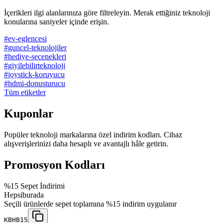
İçerikleri ilgi alanlarınıza göre filtreleyin. Merak ettiğiniz teknoloji
konularına saniyeler içinde erişin.
#
ev-eglencesi
#
guncel-teknolojiler
#
hediye-secenekleri
#
giyilebilirteknoloji
#
joystick-koruyucu
#
hdmi-donusturucu
Tüm etiketler
Kuponlar
Popüler teknoloji markalarına özel indirim kodları. Cihaz
alışverişlerinizi daha hesaplı ve avantajlı hâle getirin.
Promosyon Kodları
%15 Sepet İndirimi
Hepsiburada
Seçili ürünlerde sepet toplamına %15 indirim uygulanır
KBHB15