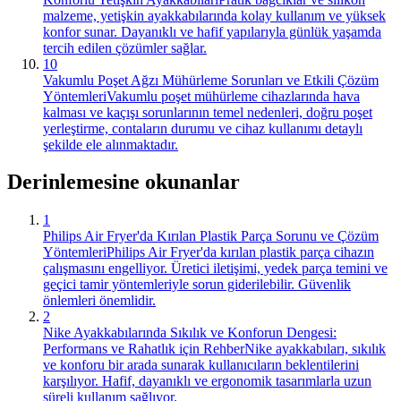
malzeme, yetişkin ayakkabılarında kolay kullanım ve yüksek
konfor sunar. Dayanıklı ve hafif yapılarıyla günlük yaşamda
tercih edilen çözümler sağlar.
10
Vakumlu Poşet Ağzı Mühürleme Sorunları ve Etkili Çözüm
Yöntemleri
Vakumlu poşet mühürleme cihazlarında hava
kalması ve kaçışı sorunlarının temel nedenleri, doğru poşet
yerleştirme, contaların durumu ve cihaz kullanımı detaylı
şekilde ele alınmaktadır.
Derinlemesine okunanlar
1
Philips Air Fryer'da Kırılan Plastik Parça Sorunu ve Çözüm
Yöntemleri
Philips Air Fryer'da kırılan plastik parça cihazın
çalışmasını engelliyor. Üretici iletişimi, yedek parça temini ve
geçici tamir yöntemleriyle sorun giderilebilir. Güvenlik
önlemleri önemlidir.
2
Nike Ayakkabılarında Sıkılık ve Konforun Dengesi:
Performans ve Rahatlık için Rehber
Nike ayakkabıları, sıkılık
ve konforu bir arada sunarak kullanıcıların beklentilerini
karşılıyor. Hafif, dayanıklı ve ergonomik tasarımlarla uzun
süreli kullanım sağlıyor.