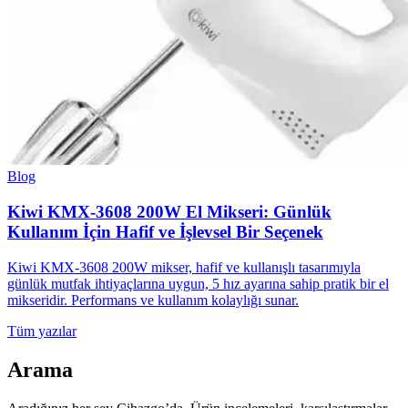
Blog
Kiwi KMX-3608 200W El Mikseri: Günlük
Kullanım İçin Hafif ve İşlevsel Bir Seçenek
Kiwi KMX-3608 200W mikser, hafif ve kullanışlı tasarımıyla
günlük mutfak ihtiyaçlarına uygun, 5 hız ayarına sahip pratik bir el
mikseridir. Performans ve kullanım kolaylığı sunar.
Tüm yazılar
Arama