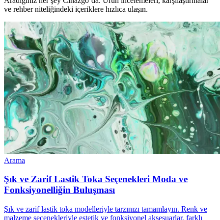
Aradığınız her şey Cihazgo’da. Ürün incelemeleri, karşılaştırmalar
ve rehber niteliğindeki içeriklere hızlıca ulaşın.
Arama
Şık ve Zarif Lastik Toka Seçenekleri Moda ve
Fonksiyonelliğin Buluşması
Şık ve zarif lastik toka modelleriyle tarzınızı tamamlayın. Renk ve
malzeme seçenekleriyle estetik ve fonksiyonel aksesuarlar, farklı