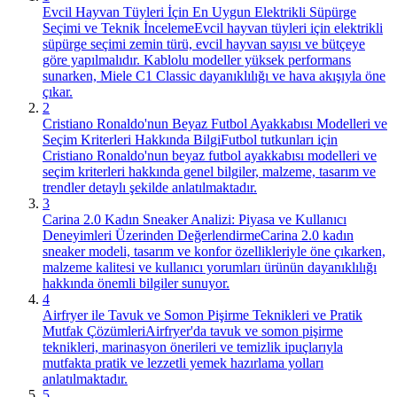
Evcil Hayvan Tüyleri İçin En Uygun Elektrikli Süpürge
Seçimi ve Teknik İnceleme
Evcil hayvan tüyleri için elektrikli
süpürge seçimi zemin türü, evcil hayvan sayısı ve bütçeye
göre yapılmalıdır. Kablolu modeller yüksek performans
sunarken, Miele C1 Classic dayanıklılığı ve hava akışıyla öne
çıkar.
2
Cristiano Ronaldo'nun Beyaz Futbol Ayakkabısı Modelleri ve
Seçim Kriterleri Hakkında Bilgi
Futbol tutkunları için
Cristiano Ronaldo'nun beyaz futbol ayakkabısı modelleri ve
seçim kriterleri hakkında genel bilgiler, malzeme, tasarım ve
trendler detaylı şekilde anlatılmaktadır.
3
Carina 2.0 Kadın Sneaker Analizi: Piyasa ve Kullanıcı
Deneyimleri Üzerinden Değerlendirme
Carina 2.0 kadın
sneaker modeli, tasarım ve konfor özellikleriyle öne çıkarken,
malzeme kalitesi ve kullanıcı yorumları ürünün dayanıklılığı
hakkında önemli bilgiler sunuyor.
4
Airfryer ile Tavuk ve Somon Pişirme Teknikleri ve Pratik
Mutfak Çözümleri
Airfryer'da tavuk ve somon pişirme
teknikleri, marinasyon önerileri ve temizlik ipuçlarıyla
mutfakta pratik ve lezzetli yemek hazırlama yolları
anlatılmaktadır.
5