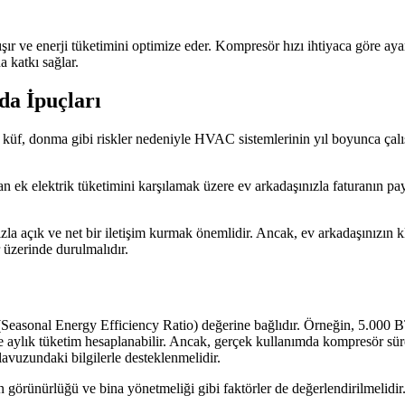
lışır ve enerji tüketimini optimize eder. Kompresör hızı ihtiyaca göre ay
 katkı sağlar.
a İpuçları
küf, donma gibi riskler nedeniyle HVAC sistemlerinin yıl boyunca çalışt
ek elektrik tüketimini karşılamak üzere ev arkadaşınızla faturanın pa
a açık ve net bir iletişim kurmak önemlidir. Ancak, ev arkadaşınızın k
r üzerinde durulmalıdır.
 (Seasonal Energy Efficiency Ratio) değerine bağlıdır. Örneğin, 5.000 
ve aylık tüketim hesaplanabilir. Ancak, gerçek kullanımda kompresör sür
lavuzundaki bilgilerle desteklenmelidir.
n görünürlüğü ve bina yönetmeliği gibi faktörler de değerlendirilmelidir