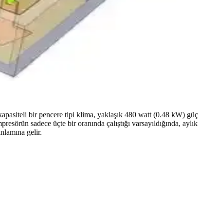
iliği ve maliyet paylaşımı detayları sunulmaktadır.
litesi için kritik önemdedir.
apasiteli bir pencere tipi klima, yaklaşık 480 watt (0.48 kW) güç
resörün sadece üçte bir oranında çalıştığı varsayıldığında, aylık
nlamına gelir.