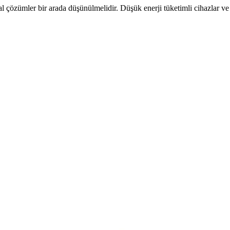
 çözümler bir arada düşünülmelidir. Düşük enerji tüketimli cihazlar v
l ve Anormal Durumlar ile Çözümler