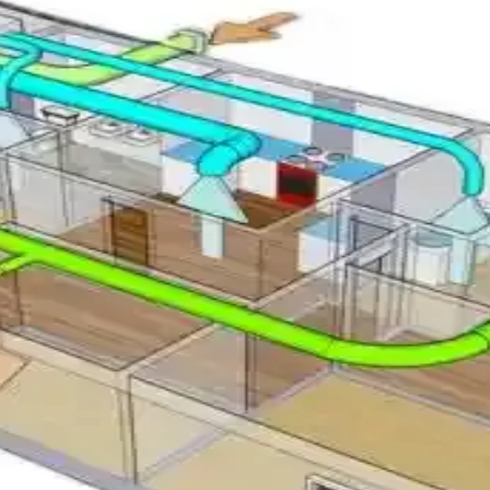
ında sık görülür. Bu durumun nedenleri, normal ve anormal halleri ile 
r ve Sorun Giderme Yöntemleri
anakart ve uzaktan kumanda kontrolleri detaylı şekilde ele alınarak sorunl
denleri ve Çözüm Yöntemleri
sisindeki çatlaklardan kaynaklanır. Buzlanma, malzeme yorgunluğu ve montaj
kler ve Dayanıklılık İncelemesi
 verimlilikle dayanıklılığı ve reciprocating kompresör teknolojisiyle
n Tercihleri ve Dikkat Edilmesi Gerekenler
rleri göz önünde bulundurularak duvar veya zemin tercihi yapılmalıdır. 
lübesinde Performans ve Kullanım Değerlendirmesi
in test edildi. Enerji verimliliği, sessiz çalışma ve uzaktan kontrol av