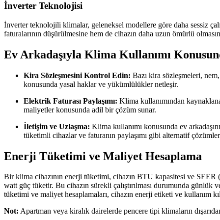
İnverter Teknolojisi
İnverter teknolojili klimalar, geleneksel modellere göre daha sessiz ça
faturalarının düşürülmesine hem de cihazın daha uzun ömürlü olmasına
Ev Arkadaşıyla Klima Kullanımı Konusund
Kira Sözleşmesini Kontrol Edin:
Bazı kira sözleşmeleri, nem, 
konusunda yasal haklar ve yükümlülükler netleşir.
Elektrik Faturası Paylaşımı:
Klima kullanımından kaynaklanan 
maliyetler konusunda adil bir çözüm sunar.
İletişim ve Uzlaşma:
Klima kullanımı konusunda ev arkadaşınızl
tüketimli cihazlar ve faturanın paylaşımı gibi alternatif çözümle
Enerji Tüketimi ve Maliyet Hesaplama
Bir klima cihazının enerji tüketimi, cihazın BTU kapasitesi ve SEER
watt güç tüketir. Bu cihazın sürekli çalıştırılması durumunda günlük 
tüketimi ve maliyet hesaplamaları, cihazın enerji etiketi ve kullanım kı
Not:
Apartman veya kiralık dairelerde pencere tipi klimaların dışarıda