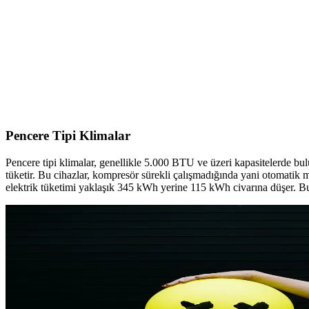
Düşük Enerjili Küçük Klima Seçenekleri ve Ev Arkad
Düşük enerji tüketen küçük klima modelleri ve ev arkadaşlarıyla klima
Klima ve Isıtma Sistemlerinde Filtre Yerinin Doğru T
Klima ve ısıtma sistemlerinde filtreler dönüş hava kanalında bulunur. D
Pencere Tipi Klimalar
Pencere tipi klimalar, genellikle 5.000 BTU ve üzeri kapasitelerde bu
tüketir. Bu cihazlar, kompresör sürekli çalışmadığında yani otomatik m
elektrik tüketimi yaklaşık 345 kWh yerine 115 kWh civarına düşer. Bu 