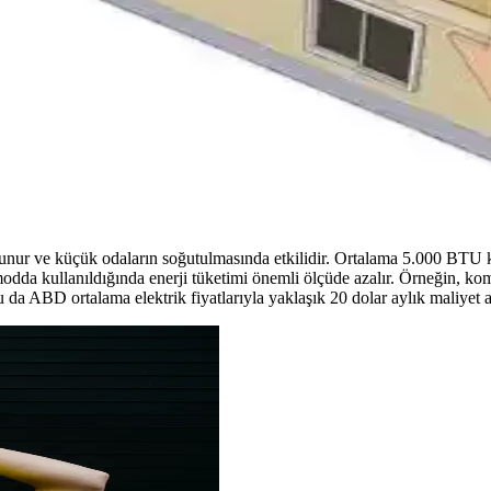
aşıyla İklim Kontrolü Yöntemleri
 kullanımı konusunda uzlaşma yöntemleri ele alınmaktadır. Enerji veriml
espiti ve Bakımının Önemi
oğru filtre yeri tespiti ve düzenli bakım, cihaz performansı ve iç hava ka
lunur ve küçük odaların soğutulmasında etkilidir. Ortalama 5.000 BTU k
odda kullanıldığında enerji tüketimi önemli ölçüde azalır. Örneğin, komp
da ABD ortalama elektrik fiyatlarıyla yaklaşık 20 dolar aylık maliyet a