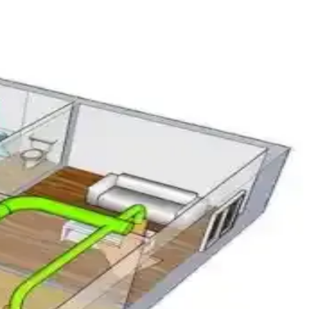
çözüm önerileri detaylı şekilde incelenmiştir.
arın doğru tespiti ve giderilmesi anlatılmaktadır.
 hataları su sızıntısına yol açabilir. Drenaj hattı kontrolü ve tepsi
 öne çıkıyor. Mekanik olarak sağlam ancak kozmetik hasarlı.
Doğru montaj sistem performansını ve dayanıklılığı etkiler.
antajları sunarken, yedek parça temini ve garanti sınırlamaları dikkat