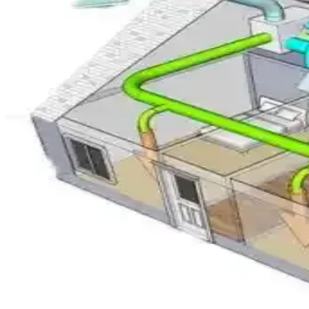
Klima bobinlerinde buz oluşumu, düşük sıcaklık ve yüksek nem koşullar
Mini Split Klima Arızalarında Elektriksel Kontrolle
Mini split klima arızalarında elektriksel bağlantılar, voltaj ölçümleri, 
Mitsubishi Split Klima Sistemlerinde Su Sızıntısı Ne
Mitsubishi split klima sistemlerinde su sızıntısı genellikle drenaj tep
onarımı önemlidir.
1965 Westinghouse PTAC Klima Ünitesi: Teknik Özelli
1965 Westinghouse PTAC klima ünitesi, 9000 BTU kapasite ve 11.2 EER
Mini Split Klima Dış Ünite Montajında Duvar ve Zemi
Mini split dış ünitenin montajında kar, donma, titreşim ve bakım faktö
LG Smart Inverter Klima 12.000 BTU A++: Bahçe Ku
LG Smart Inverter klima, 10.6 m² bahçe kulübesinde soğutma ve ısıtma iç
çekiyor.