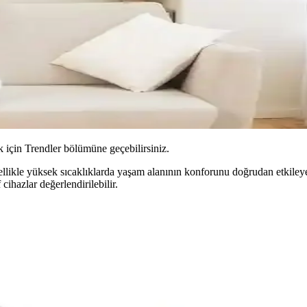
için Trendler bölümüne geçebilirsiniz.
zellikle yüksek sıcaklıklarda yaşam alanının konforunu doğrudan etkil
cihazlar değerlendirilebilir.
l ve Anormal Durumlar ile Çözümler