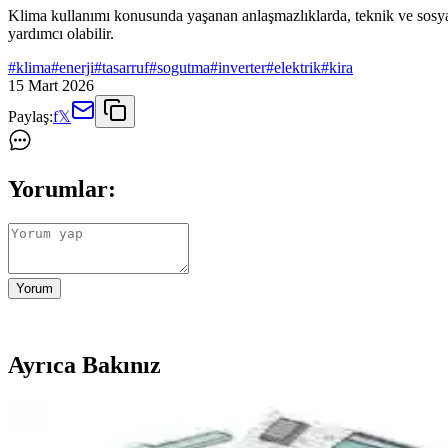
Klima kullanımı konusunda yaşanan anlaşmazlıklarda, teknik ve sosyal
yardımcı olabilir.
#
klima
#
enerji
#
tasarruf
#
sogutma
#
inverter
#
elektrik
#
kira
15 Mart 2026
Paylaş:
f
𝕏
Yorumlar:
Yorum
Ayrıca Bakınız
Klima Bobinlerinde Buz Oluşumu: Nedenleri, Norma