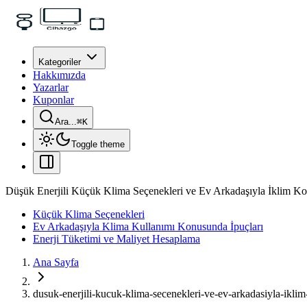
Kategoriler
Hakkımızda
Yazarlar
Kuponlar
Ara...
⌘
K
Toggle theme
Düşük Enerjili Küçük Klima Seçenekleri ve Ev Arkadaşıyla İklim Ko
Küçük Klima Seçenekleri
Ev Arkadaşıyla Klima Kullanımı Konusunda İpuçları
Enerji Tüketimi ve Maliyet Hesaplama
Ana Sayfa
dusuk-enerjili-kucuk-klima-secenekleri-ve-ev-arkadasiyla-iklim