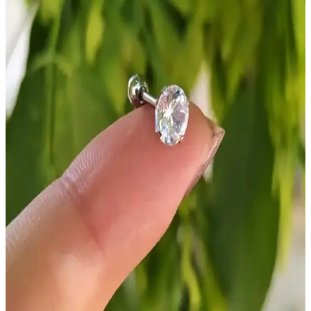
Sağlık çalışanlarının ihtiyaçlarına uygun ergonomik, kaymaz ve
hijyenik terlikler hakkında detaylı bilgi ve seçim ipuçları sunuyoruz.
Hastane Ortamında Kadınlar İçin Uygun Rahat
Sandalet ve Terlik Seçimi Rehberi
Hastane ortamında kadınlar için konforlu, hijyenik ve güvenli
sandalet ile terlik seçiminde dikkat edilmesi gerekenler ve en uygun
modeller hakkında bilgiler içerir.
Arzum AR3080-G ve Karaca Gastro Dem Çelik
Inox Çay Makinesi Karşılaştırması
Arzum AR3080-G ve Karaca Gastro Dem, geniş aileler için
tasarlanmış paslanmaz çelik çay makineleri olup, hızlı demleme ve
sıcak tutma özellikleriyle öne çıkıyor.
Sinbo El Blender SHB3179 300 W Çok Yönlü
Mutfak Aleti Modern Tasarım ve Güçlü Performans
Sinbo El Blender SHB3179, 300 W gücü, çok fonksiyonlu
aparatları ve şık tasarımıyla mutfakta pratik çözümler sunar.
Dayanıklı malzemeleri ve kullanıcı dostu özellikleriyle öne çıkar.