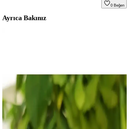
0
Beğen
Ayrıca Bakınız
Kadın Hastane Eva Terlikleri: Hijyen ve Konforu
Bir Arada Sunan Modeller
Kadın hastane eva terlikleri, hijyen, konfor ve ergonomik tasarımıyla
sağlık ortamlarında tercih edilir. Hafif, dayanıklı ve kolay
temizlenebilir özellikleriyle güvenli kullanım sağlar.
Ergonomik Düz Taban Çocuk Ayakkabıları:
Sağlıklı ve Konforlu Gelişim İçin Uygun Seçenekler
Ergonomik düz taban çocuk ayakkabıları, ayak yapısına uygun
destek sağlar, nefes alabilir malzemelerle hijyenik ve konforlu bir
kullanım sunar, çocukların sağlıklı büyümesine katkıda bulunur.
Sağlık Çalışanları İçin Ergonomik ve Rahat Doktor
Hemşire Terlikleri Rehberi