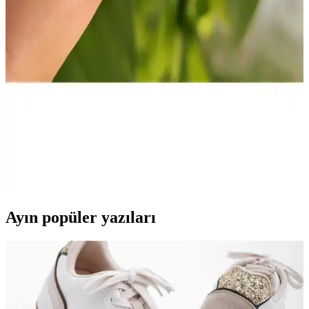
Dökümix Plus Organik Demir Döküm Izgara ve
Tost Makinesi Özellikleri ve Kullanım Avantajları
Dökümix Plus, yüksek kaliteli döküm plaka ve sağlığa zararsız
tasarımıyla mutfakta pratik ve sağlıklı pişirme sağlar. Uzun ömürlü
ve hijyenik kullanım avantajları sunar.
Tek taş cerrahi çelik kulak takıları: Güvenli ve
estetik tasarım seçenekleri
Sağlık ve estetiği bir arada sunan tek taş cerrahi çelik kulak takıları,
dayanıklı ve hijyenik yapısıyla dikkat çeker. Minimal tasarımıyla
şıklık ve güvenliği bir arada sağlar.
Ayın popüler yazıları