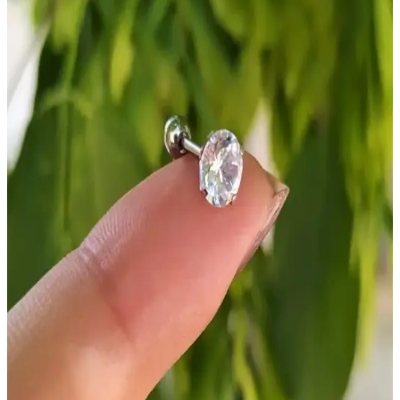
Sağlık çalışanlarının ihtiyaçlarına uygun ergonomik, kaymaz ve
hijyenik terlikler hakkında detaylı bilgi ve seçim ipuçları sunuyoruz.
Hastane Ortamında Kadınlar İçin Uygun Rahat
Sandalet ve Terlik Seçimi Rehberi
Hastane ortamında kadınlar için konforlu, hijyenik ve güvenli
sandalet ile terlik seçiminde dikkat edilmesi gerekenler ve en uygun
modeller hakkında bilgiler içerir.
Arzum AR3080-G ve Karaca Gastro Dem Çelik
Inox Çay Makinesi Karşılaştırması
Arzum AR3080-G ve Karaca Gastro Dem, geniş aileler için
tasarlanmış paslanmaz çelik çay makineleri olup, hızlı demleme ve
sıcak tutma özellikleriyle öne çıkıyor.
Sinbo El Blender SHB3179 300 W Çok Yönlü
Mutfak Aleti Modern Tasarım ve Güçlü Performans
Sinbo El Blender SHB3179, 300 W gücü, çok fonksiyonlu
aparatları ve şık tasarımıyla mutfakta pratik çözümler sunar.