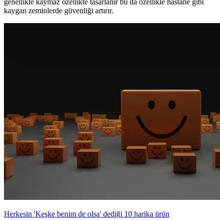
genellikle kaymaz özellikte tasarlanır bu da özellikle hastane gibi
kaygan zeminlerde güvenliği artırır.
Herkesin 'Keşke benim de olsa' dediği 10 harika ürün