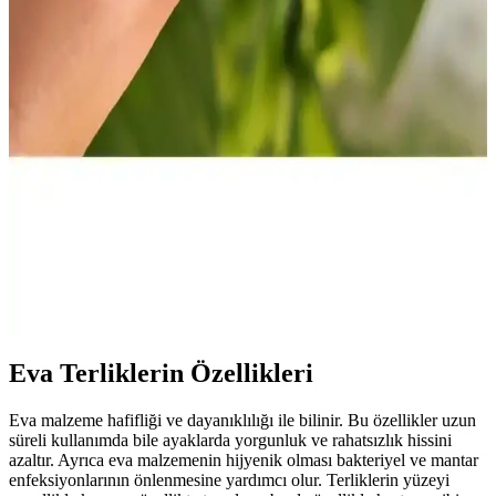
Dayanıklı malzemeleri ve kullanıcı dostu özellikleriyle öne çıkar.
Dökümix Plus Organik Demir Döküm Izgara ve
Tost Makinesi Özellikleri ve Kullanım Avantajları
Dökümix Plus, yüksek kaliteli döküm plaka ve sağlığa zararsız
tasarımıyla mutfakta pratik ve sağlıklı pişirme sağlar. Uzun ömürlü
ve hijyenik kullanım avantajları sunar.
Tek taş cerrahi çelik kulak takıları: Güvenli ve
estetik tasarım seçenekleri
Sağlık ve estetiği bir arada sunan tek taş cerrahi çelik kulak takıları,
dayanıklı ve hijyenik yapısıyla dikkat çeker. Minimal tasarımıyla
şıklık ve güvenliği bir arada sağlar.
Eva Terliklerin Özellikleri
Eva malzeme hafifliği ve dayanıklılığı ile bilinir. Bu özellikler uzun
süreli kullanımda bile ayaklarda yorgunluk ve rahatsızlık hissini
azaltır. Ayrıca eva malzemenin hijyenik olması bakteriyel ve mantar
enfeksiyonlarının önlenmesine yardımcı olur. Terliklerin yüzeyi