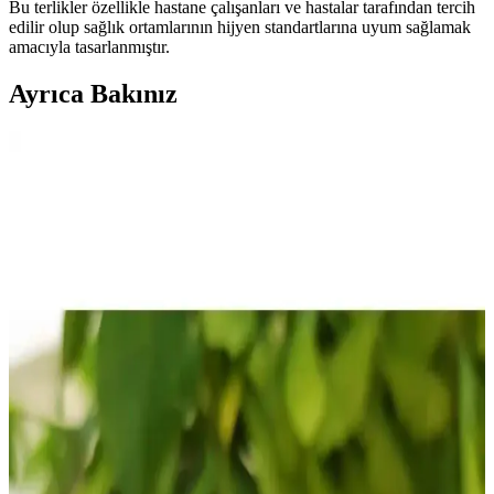
Bu terlikler özellikle hastane çalışanları ve hastalar tarafından tercih
edilir olup sağlık ortamlarının hijyen standartlarına uyum sağlamak
amacıyla tasarlanmıştır.
Ayrıca Bakınız
Kadın Hastane Eva Terlikleri: Hijyen ve Konforu
Bir Arada Sunan Modeller
Kadın hastane eva terlikleri, hijyen, konfor ve ergonomik tasarımıyla
sağlık ortamlarında tercih edilir. Hafif, dayanıklı ve kolay
temizlenebilir özellikleriyle güvenli kullanım sağlar.
Ergonomik Düz Taban Çocuk Ayakkabıları:
Sağlıklı ve Konforlu Gelişim İçin Uygun Seçenekler
Ergonomik düz taban çocuk ayakkabıları, ayak yapısına uygun
destek sağlar, nefes alabilir malzemelerle hijyenik ve konforlu bir
kullanım sunar, çocukların sağlıklı büyümesine katkıda bulunur.
Sağlık Çalışanları İçin Ergonomik ve Rahat Doktor
Hemşire Terlikleri Rehberi