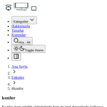
Kategoriler
Hakkımızda
Yazarlar
Kuponlar
Ara...
⌘
K
Toggle theme
Ana Sayfa
Etiketler
#
konfor
konfor
Konfor, hem günlük aktivitelerde hem de özel durumlarda kullanıcı