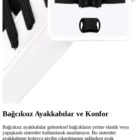
Kadın spor ayakkabıları, hafiflik, nefes alabilirlik ve dayanıklılık
gibi özellikleriyle spor ve günlük yaşamda konfor sağlar.
Performansı artıran tasarımlar, kullanım alanlarına göre seçilir.
Yaz Ayakkabılarında Hafiflik ve Nefes Alabilirlik
Özellikleri ve Seçim Rehberi
Yaz ayakkabıları, hafif ve nefes alabilir malzeme ve tasarımlarla
sıcak havalarda konfor sağlar, ayak sağlığını korur ve şıklık sunar.
Bağcıksız ve Bağlanmayan Bağcık Teknolojileriyle
Konforlu Ayakkabı Tasarımları
Gelişmiş bağcık teknolojileri, ayakkabıları daha pratik ve konforlu
hale getiriyor, kullanım kolaylığı sağlıyor ve hareket özgürlüğünü
artırıyor.
Bağcıksız Ayakkabılar ve Konfor
Bağcıksız ayakkabılar geleneksel bağcıkların yerine elastik veya
yapışkanlı sistemler kullanılarak tasarlanıyor. Bu sistemler
ayakkabının kolayca giyilip çıkarılmasını sağlarken ayak