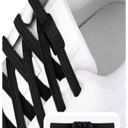
Konforu Bir Arada Sunan Tasarımlar
Modavien markasının kadın abiye ayakkabıları, yüksek kaliteli
malzemeleri ve şık tasarımlarıyla özel günlerde mükemmel uyum
sağlar, konforu ve estetiği bir arada sunar.
Erkek Günlük Kullanım İçin Konforlu ve Sık Tercih
Edilen Ayakkabı Modelleri
Erkekler için konforlu ve sık kullanılan ayakkabılar, malzeme,
tasarım ve kullanım alanlarına göre seçilir, ayak sağlığını korur ve
günlük hareketleri destekler.
Bambi Kadın Sandaletleri: Plajda Şıklık ve Konforu
Bir Arada Sunan Modeller
Bambi kadın sandaletleri, plajda şıklık ve konforu bir arada sunar.
Hafif, suya dayanıklı ve çeşitli renk seçenekleriyle yaz aylarının
vazgeçilmez tercihi olur.
Kadın Spor Ayakkabılarında Temel Özellikler ve
Performans Kriterleri Analizi