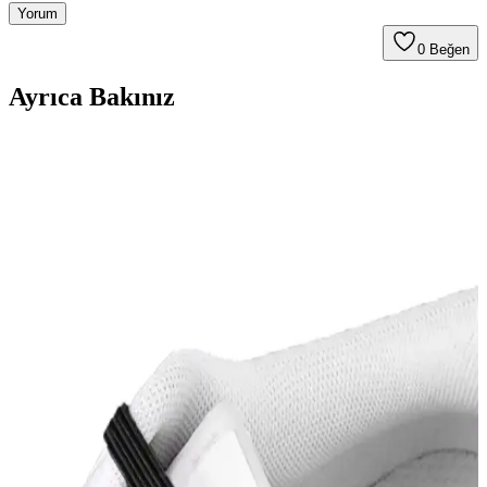
Yorum
0
Beğen
Ayrıca Bakınız
U.S. Polo Assn. Jojo Sneakers Günlük Şıklık ve
Konfor Sunan Modern Tasarım Spor Ayakkabısı
U.S. Polo Assn. Jojo sneakers, şık tasarımı, dayanıklı malzemeleri
ve ergonomik yapısıyla günlük ve spor aktivitelerinde rahatlık
sağlar, çeşitli tarzlara uyum gösterir.
Fitness Ayakkabısı Seçimi ve Kullanım İpuçları
Performansı Artırmak İçin
Fitness yaparken uygun ayakkabı seçimi, konfor ve performansı
artırır, ayak sağlığını korur ve teknolojik gelişmelerle desteklenir.
Modavien Kadın Abiye Ayakkabıları: Şıklık ve
Konforu Bir Arada Sunan Tasarımlar