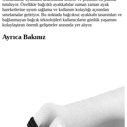
tutuluyor. Özellikle bağcıklı ayakkabılar zaman zaman ayak
hareketlerine uyum sağlama ve kullanım kolaylığı açısından
sınırlamalar getiriyor. Bu noktada bağcıksız ayakkabı tasarımları ve
bağlanmayan bağcık teknolojileri kullanıcıların günlük yaşamını
kolaylaştıran önemli gelişmeler arasında yer alıyor.
Ayrıca Bakınız
U.S. Polo Assn. Jojo Sneakers Günlük Şıklık ve
Konfor Sunan Modern Tasarım Spor Ayakkabısı
U.S. Polo Assn. Jojo sneakers, şık tasarımı, dayanıklı malzemeleri
ve ergonomik yapısıyla günlük ve spor aktivitelerinde rahatlık
sağlar, çeşitli tarzlara uyum gösterir.
Fitness Ayakkabısı Seçimi ve Kullanım İpuçları
Performansı Artırmak İçin
Fitness yaparken uygun ayakkabı seçimi, konfor ve performansı
artırır, ayak sağlığını korur ve teknolojik gelişmelerle desteklenir.
Modavien Kadın Abiye Ayakkabıları: Şıklık ve