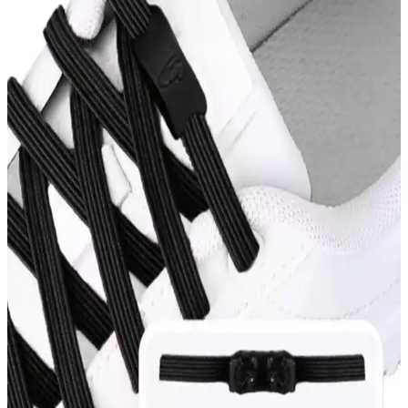
Modavien markasının kadın abiye ayakkabıları, yüksek kaliteli
malzemeleri ve şık tasarımlarıyla özel günlerde mükemmel uyum
sağlar, konforu ve estetiği bir arada sunar.
Erkek Günlük Kullanım İçin Konforlu ve Sık Tercih
Edilen Ayakkabı Modelleri
Erkekler için konforlu ve sık kullanılan ayakkabılar, malzeme,
tasarım ve kullanım alanlarına göre seçilir, ayak sağlığını korur ve
günlük hareketleri destekler.
Bambi Kadın Sandaletleri: Plajda Şıklık ve Konforu
Bir Arada Sunan Modeller
Bambi kadın sandaletleri, plajda şıklık ve konforu bir arada sunar.
Hafif, suya dayanıklı ve çeşitli renk seçenekleriyle yaz aylarının
vazgeçilmez tercihi olur.
Kadın Spor Ayakkabılarında Temel Özellikler ve
Performans Kriterleri Analizi
Kadın spor ayakkabıları, hafiflik, nefes alabilirlik ve dayanıklılık
gibi özellikleriyle spor ve günlük yaşamda konfor sağlar.