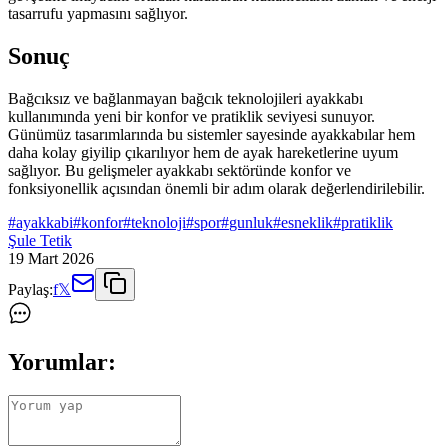
tasarrufu yapmasını sağlıyor.
Sonuç
Bağcıksız ve bağlanmayan bağcık teknolojileri ayakkabı
kullanımında yeni bir konfor ve pratiklik seviyesi sunuyor.
Günümüz tasarımlarında bu sistemler sayesinde ayakkabılar hem
daha kolay giyilip çıkarılıyor hem de ayak hareketlerine uyum
sağlıyor. Bu gelişmeler ayakkabı sektöründe konfor ve
fonksiyonellik açısından önemli bir adım olarak değerlendirilebilir.
#
ayakkabi
#
konfor
#
teknoloji
#
spor
#
gunluk
#
esneklik
#
pratiklik
Şule Tetik
19 Mart 2026
Paylaş:
f
𝕏
Yorumlar: