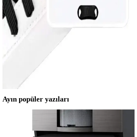
Performansı artıran tasarımlar, kullanım alanlarına göre seçilir.
Yaz Ayakkabılarında Hafiflik ve Nefes Alabilirlik
Özellikleri ve Seçim Rehberi
Yaz ayakkabıları, hafif ve nefes alabilir malzeme ve tasarımlarla
sıcak havalarda konfor sağlar, ayak sağlığını korur ve şıklık sunar.
Bağcıksız ve Bağlanmayan Bağcık Teknolojileriyle
Konforlu Ayakkabı Tasarımları
Gelişmiş bağcık teknolojileri, ayakkabıları daha pratik ve konforlu
hale getiriyor, kullanım kolaylığı sağlıyor ve hareket özgürlüğünü
artırıyor.
Ayın popüler yazıları