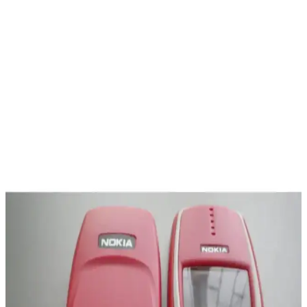
Yüksek Depolama Alanına Sahip Tablet ve Telefon
Seçiminde Dikkat Edilmesi Gerekenler
Yüksek depolama alanına sahip tablet ve telefon seçerken kapasite,
depolama hızı, microSD desteği ve bulut entegrasyonu gibi faktörler
göz önünde bulundurulmalıdır. 512 GB ve üzeri depolama önerilir.
Pratik Telefon Cüzdanları: Tasarım ve Kullanımda
Yenilikçi Çözümler
Telefon ve kartlarınızı bir arada taşımanızı sağlayan pratik ve estetik
telefon cüzdanları hakkında detaylar, tasarım seçenekleri ve kullanım
avantajları burada.
Oppo A38 ve Xiaomi Redmi 13C Karşılaştırması:
Hangi Telefon Sizin İçin Uygun
Oppo A38 ve Xiaomi Redmi 13C modellerinin özelliklerini detaylı
karşılaştırıyoruz. Pil ömrü, kamera, ekran ve performans gibi önemli
faktörleri analiz ederek en uygun seçimi yapmanıza yardımcı
oluyoruz.