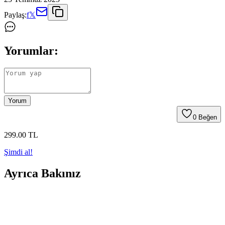
Paylaş:
f
𝕏
Yorumlar:
Yorum
0
Beğen
299
.00
TL
Şimdi al!
Ayrıca Bakınız
Yüksek Depolama Alanına Sahip Tablet ve Telefon
Seçiminde Dikkat Edilmesi Gerekenler