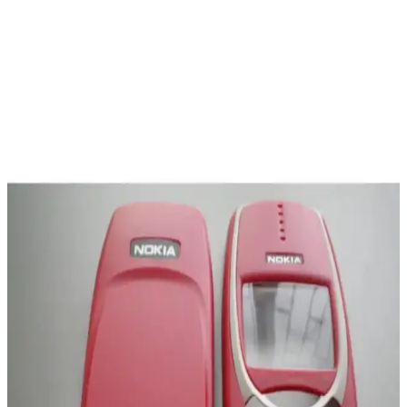
Yüksek depolama alanına sahip tablet ve telefon seçerken kapasite,
depolama hızı, microSD desteği ve bulut entegrasyonu gibi faktörler
göz önünde bulundurulmalıdır. 512 GB ve üzeri depolama önerilir.
Pratik Telefon Cüzdanları: Tasarım ve Kullanımda
Yenilikçi Çözümler
Telefon ve kartlarınızı bir arada taşımanızı sağlayan pratik ve estetik
telefon cüzdanları hakkında detaylar, tasarım seçenekleri ve kullanım
avantajları burada.
Oppo A38 ve Xiaomi Redmi 13C Karşılaştırması:
Hangi Telefon Sizin İçin Uygun
Oppo A38 ve Xiaomi Redmi 13C modellerinin özelliklerini detaylı
karşılaştırıyoruz. Pil ömrü, kamera, ekran ve performans gibi önemli
faktörleri analiz ederek en uygun seçimi yapmanıza yardımcı
oluyoruz.
Samsung Galaxy S22 Siyah: Güç ve Estetiğin
Modern Buluşması
Samsung Galaxy S22 Siyah, şık tasarımı, yüksek performansı ve