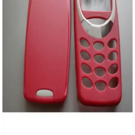
Samsung Galaxy S22 Siyah: Güç ve Estetiğin
Modern Buluşması
Samsung Galaxy S22 Siyah, şık tasarımı, yüksek performansı ve
gelişmiş kameralarıyla günlük kullanım ve tarzınızı yansıtmak için
ideal bir akıllı telefondur.
Samsung B310 ve B310 Dual Sim Tuşlu Telefonların
Detaylı Karşılaştırması
Samsung B310 ve B310 Dual Sim modellerinin özellikleri, kullanıcı
yorumları ve karşılaştırmasıyla, ihtiyaçlarınıza en uygun tuşlu
telefonu seçmenize yardımcı oluyoruz.
Apple iPhone 13 Pro ve iPhone 15 Pro
Karşılaştırması Hangi Model Daha Uygun
iPhone 13 Pro ve iPhone 15 Pro'nun özellikleri, performansları ve
kullanıcı yorumlarıyla karşılaştırması detaylı şekilde sunuluyor.
Realme 12+ ile Samsung Galaxy A36
Karşılaştırması: Özellikler ve Performans Analizi