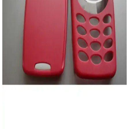
gelişmiş kameralarıyla günlük kullanım ve tarzınızı yansıtmak için
ideal bir akıllı telefondur.
Samsung B310 ve B310 Dual Sim Tuşlu Telefonların
Detaylı Karşılaştırması
Samsung B310 ve B310 Dual Sim modellerinin özellikleri, kullanıcı
yorumları ve karşılaştırmasıyla, ihtiyaçlarınıza en uygun tuşlu
telefonu seçmenize yardımcı oluyoruz.
Apple iPhone 13 Pro ve iPhone 15 Pro
Karşılaştırması Hangi Model Daha Uygun
iPhone 13 Pro ve iPhone 15 Pro'nun özellikleri, performansları ve
kullanıcı yorumlarıyla karşılaştırması detaylı şekilde sunuluyor.
Realme 12+ ile Samsung Galaxy A36
Karşılaştırması: Özellikler ve Performans Analizi
Realme 12+ ve Samsung Galaxy A36 özellikleri, performansları ve
kullanıcı yorumlarıyla detaylı karşılaştırma. Hangi telefon sizin için
daha uygun? Öğrenmek için okumaya devam edin.