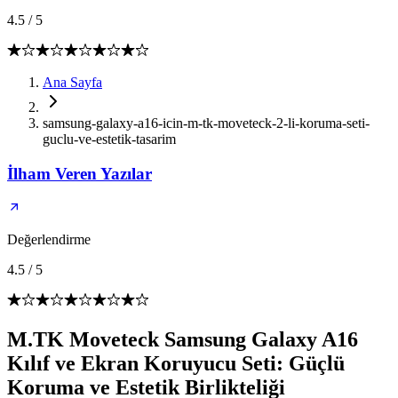
4.5
/
5
Ana Sayfa
samsung-galaxy-a16-icin-m-tk-moveteck-2-li-koruma-seti-
guclu-ve-estetik-tasarim
İlham Veren Yazılar
Değerlendirme
4.5
/
5
M.TK Moveteck Samsung Galaxy A16
Kılıf ve Ekran Koruyucu Seti: Güçlü
Koruma ve Estetik Birlikteliği