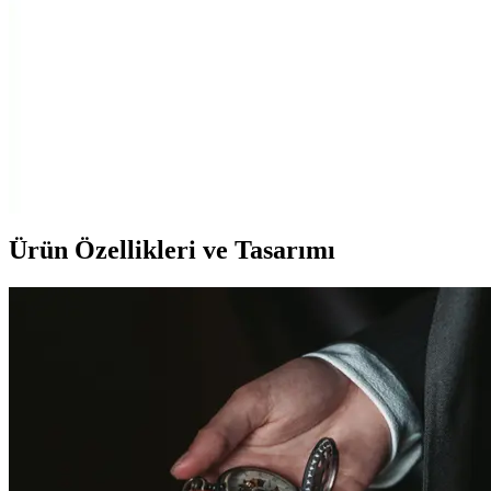
Realme 12+ ve Samsung Galaxy A36 özellikleri, performansları ve
kullanıcı yorumlarıyla detaylı karşılaştırma. Hangi telefon sizin için
daha uygun? Öğrenmek için okumaya devam edin.
Nokia 3310 Kapak Takımı ile Telefonunuzu
Koruyun ve Kişiselleştirin
Nokia 3310 kapak takımı, dayanıklılığı ve estetiği bir arada sunar.
Orijinal parçalarla telefonunuzu koruyabilir ve kişiselleştirebilirsiniz.
Ürün Özellikleri ve Tasarımı