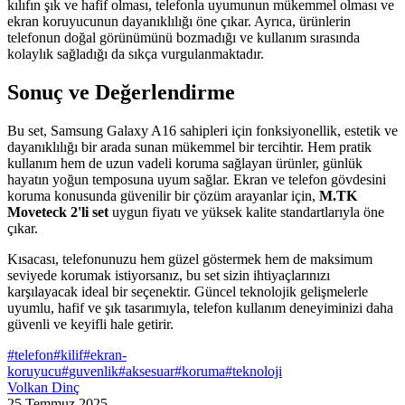
kılıfın şık ve hafif olması, telefonla uyumunun mükemmel olması ve
ekran koruyucunun dayanıklılığı öne çıkar. Ayrıca, ürünlerin
telefonun doğal görünümünü bozmadığı ve kullanım sırasında
kolaylık sağladığı da sıkça vurgulanmaktadır.
Sonuç ve Değerlendirme
Bu set, Samsung Galaxy A16 sahipleri için fonksiyonellik, estetik ve
dayanıklılığı bir arada sunan mükemmel bir tercihtir. Hem pratik
kullanım hem de uzun vadeli koruma sağlayan ürünler, günlük
hayatın yoğun temposuna uyum sağlar. Ekran ve telefon gövdesini
koruma konusunda güvenilir bir çözüm arayanlar için,
M.TK
Moveteck 2'li set
uygun fiyatı ve yüksek kalite standartlarıyla öne
çıkar.
Kısacası, telefonunuzu hem güzel göstermek hem de maksimum
seviyede korumak istiyorsanız, bu set sizin ihtiyaçlarınızı
karşılayacak ideal bir seçenektir. Güncel teknolojik gelişmelerle
uyumlu, hafif ve şık tasarımıyla, telefon kullanım deneyiminizi daha
güvenli ve keyifli hale getirir.
#
telefon
#
kilif
#
ekran-
koruyucu
#
guvenlik
#
aksesuar
#
koruma
#
teknoloji
Volkan Dinç
25 Temmuz 2025