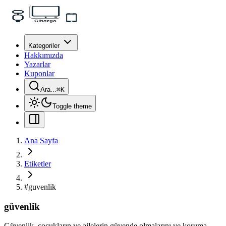
Kategoriler
Hakkımızda
Yazarlar
Kuponlar
Ara...
⌘
K
Toggle theme
Ana Sayfa
Etiketler
#
guvenlik
güvenlik
Güvenlik, çocukların ve ailelerin güvende olmalarını ve koruma