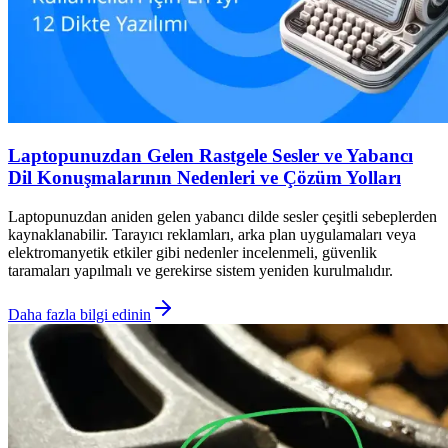
Laptopunuzdan Gelen Rastgele Sesler ve Yabancı
Dil Konuşmalarının Nedenleri ve Çözüm Yolları
Laptopunuzdan aniden gelen yabancı dilde sesler çeşitli sebeplerden
kaynaklanabilir. Tarayıcı reklamları, arka plan uygulamaları veya
elektromanyetik etkiler gibi nedenler incelenmeli, güvenlik
taramaları yapılmalı ve gerekirse sistem yeniden kurulmalıdır.
Daha fazla bilgi edinin