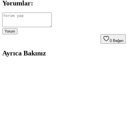
Yorumlar:
Yorum
0
Beğen
Ayrıca Bakınız
Yüksek Depolama Alanına Sahip Tablet ve Telefon
Seçiminde Dikkat Edilmesi Gerekenler
Yüksek depolama alanına sahip tablet ve telefon seçerken kapasite,
depolama hızı, microSD desteği ve bulut entegrasyonu gibi faktörler
göz önünde bulundurulmalıdır. 512 GB ve üzeri depolama önerilir.
Pratik Telefon Cüzdanları: Tasarım ve Kullanımda
Yenilikçi Çözümler
Telefon ve kartlarınızı bir arada taşımanızı sağlayan pratik ve estetik