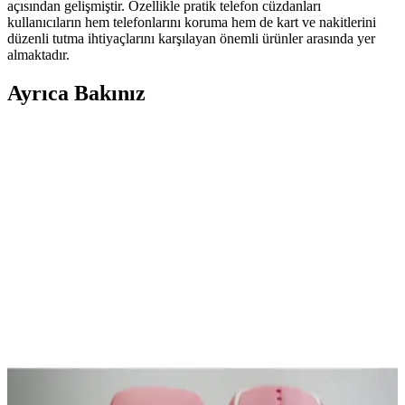
açısından gelişmiştir. Özellikle pratik telefon cüzdanları
kullanıcıların hem telefonlarını koruma hem de kart ve nakitlerini
düzenli tutma ihtiyaçlarını karşılayan önemli ürünler arasında yer
almaktadır.
Ayrıca Bakınız
Yüksek Depolama Alanına Sahip Tablet ve Telefon
Seçiminde Dikkat Edilmesi Gerekenler
Yüksek depolama alanına sahip tablet ve telefon seçerken kapasite,
depolama hızı, microSD desteği ve bulut entegrasyonu gibi faktörler
göz önünde bulundurulmalıdır. 512 GB ve üzeri depolama önerilir.
Pratik Telefon Cüzdanları: Tasarım ve Kullanımda
Yenilikçi Çözümler
Telefon ve kartlarınızı bir arada taşımanızı sağlayan pratik ve estetik
telefon cüzdanları hakkında detaylar, tasarım seçenekleri ve kullanım
avantajları burada.
Oppo A38 ve Xiaomi Redmi 13C Karşılaştırması: