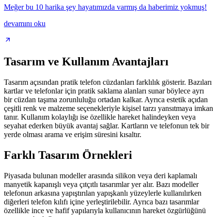
Meğer bu 10 harika şey hayatımızda varmış da haberimiz yokmuş!
devamını oku
Tasarım ve Kullanım Avantajları
Tasarım açısından pratik telefon cüzdanları farklılık gösterir. Bazıları
kartlar ve telefonlar için pratik saklama alanları sunar böylece ayrı
bir cüzdan taşıma zorunluluğu ortadan kalkar. Ayrıca estetik açıdan
çeşitli renk ve malzeme seçenekleriyle kişisel tarzı yansıtmaya imkan
tanır. Kullanım kolaylığı ise özellikle hareket halindeyken veya
seyahat ederken büyük avantaj sağlar. Kartların ve telefonun tek bir
yerde olması arama ve erişim süresini kısaltır.
Farklı Tasarım Örnekleri
Piyasada bulunan modeller arasında silikon veya deri kaplamalı
manyetik kapanışlı veya çıtçıtlı tasarımlar yer alır. Bazı modeller
telefonun arkasına yapıştırılan yapışkanlı yüzeylerle kullanılırken
diğerleri telefon kılıfı içine yerleştirilebilir. Ayrıca bazı tasarımlar
özellikle ince ve hafif yapılarıyla kullanıcının hareket özgürlüğünü