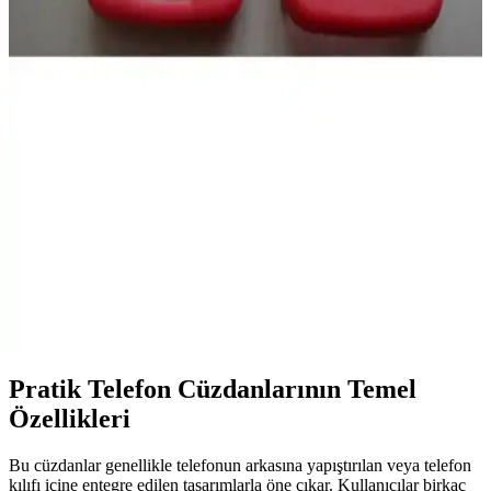
iPhone 13 Pro ve iPhone 15 Pro'nun özellikleri, performansları ve
kullanıcı yorumlarıyla karşılaştırması detaylı şekilde sunuluyor.
Realme 12+ ile Samsung Galaxy A36
Karşılaştırması: Özellikler ve Performans Analizi
Realme 12+ ve Samsung Galaxy A36 özellikleri, performansları ve
kullanıcı yorumlarıyla detaylı karşılaştırma. Hangi telefon sizin için
daha uygun? Öğrenmek için okumaya devam edin.
Nokia 3310 Kapak Takımı ile Telefonunuzu
Koruyun ve Kişiselleştirin
Nokia 3310 kapak takımı, dayanıklılığı ve estetiği bir arada sunar.
Orijinal parçalarla telefonunuzu koruyabilir ve kişiselleştirebilirsiniz.
Pratik Telefon Cüzdanlarının Temel
Özellikleri
Bu cüzdanlar genellikle telefonun arkasına yapıştırılan veya telefon
kılıfı içine entegre edilen tasarımlarla öne çıkar. Kullanıcılar birkaç