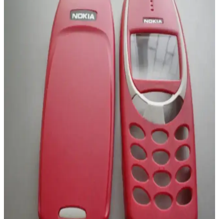
Hangi Telefon Sizin İçin Uygun
Oppo A38 ve Xiaomi Redmi 13C modellerinin özelliklerini detaylı
karşılaştırıyoruz. Pil ömrü, kamera, ekran ve performans gibi önemli
faktörleri analiz ederek en uygun seçimi yapmanıza yardımcı
oluyoruz.
Samsung Galaxy S22 Siyah: Güç ve Estetiğin
Modern Buluşması
Samsung Galaxy S22 Siyah, şık tasarımı, yüksek performansı ve
gelişmiş kameralarıyla günlük kullanım ve tarzınızı yansıtmak için
ideal bir akıllı telefondur.
Samsung B310 ve B310 Dual Sim Tuşlu Telefonların
Detaylı Karşılaştırması
Samsung B310 ve B310 Dual Sim modellerinin özellikleri, kullanıcı
yorumları ve karşılaştırmasıyla, ihtiyaçlarınıza en uygun tuşlu
telefonu seçmenize yardımcı oluyoruz.
Apple iPhone 13 Pro ve iPhone 15 Pro
Karşılaştırması Hangi Model Daha Uygun