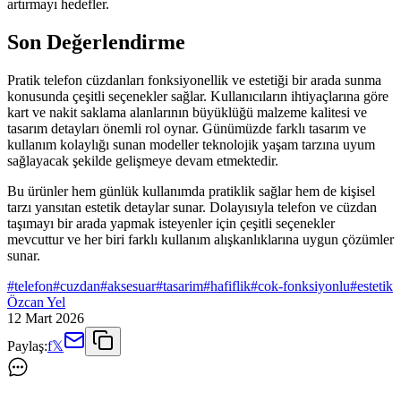
artırmayı hedefler.
Son Değerlendirme
Pratik telefon cüzdanları fonksiyonellik ve estetiği bir arada sunma
konusunda çeşitli seçenekler sağlar. Kullanıcıların ihtiyaçlarına göre
kart ve nakit saklama alanlarının büyüklüğü malzeme kalitesi ve
tasarım detayları önemli rol oynar. Günümüzde farklı tasarım ve
kullanım kolaylığı sunan modeller teknolojik yaşam tarzına uyum
sağlayacak şekilde gelişmeye devam etmektedir.
Bu ürünler hem günlük kullanımda pratiklik sağlar hem de kişisel
tarzı yansıtan estetik detaylar sunar. Dolayısıyla telefon ve cüzdan
taşımayı bir arada yapmak isteyenler için çeşitli seçenekler
mevcuttur ve her biri farklı kullanım alışkanlıklarına uygun çözümler
sunar.
#
telefon
#
cuzdan
#
aksesuar
#
tasarim
#
hafiflik
#
cok-fonksiyonlu
#
estetik
Özcan Yel
12 Mart 2026
Paylaş:
f
𝕏