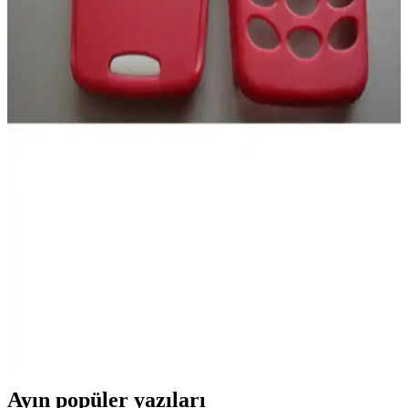
telefonu seçmenize yardımcı oluyoruz.
Apple iPhone 13 Pro ve iPhone 15 Pro
Karşılaştırması Hangi Model Daha Uygun
iPhone 13 Pro ve iPhone 15 Pro'nun özellikleri, performansları ve
kullanıcı yorumlarıyla karşılaştırması detaylı şekilde sunuluyor.
Realme 12+ ile Samsung Galaxy A36
Karşılaştırması: Özellikler ve Performans Analizi
Realme 12+ ve Samsung Galaxy A36 özellikleri, performansları ve
kullanıcı yorumlarıyla detaylı karşılaştırma. Hangi telefon sizin için
daha uygun? Öğrenmek için okumaya devam edin.
Nokia 3310 Kapak Takımı ile Telefonunuzu
Koruyun ve Kişiselleştirin
Nokia 3310 kapak takımı, dayanıklılığı ve estetiği bir arada sunar.
Orijinal parçalarla telefonunuzu koruyabilir ve kişiselleştirebilirsiniz.
Ayın popüler yazıları