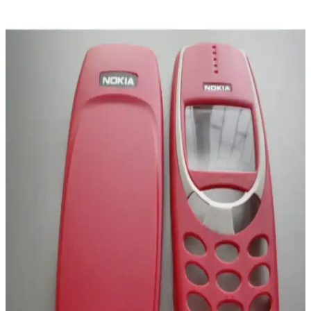
telefon cüzdanları hakkında detaylar, tasarım seçenekleri ve kullanım
avantajları burada.
Oppo A38 ve Xiaomi Redmi 13C Karşılaştırması:
Hangi Telefon Sizin İçin Uygun
Oppo A38 ve Xiaomi Redmi 13C modellerinin özelliklerini detaylı
karşılaştırıyoruz. Pil ömrü, kamera, ekran ve performans gibi önemli
faktörleri analiz ederek en uygun seçimi yapmanıza yardımcı
oluyoruz.
Samsung Galaxy S22 Siyah: Güç ve Estetiğin
Modern Buluşması
Samsung Galaxy S22 Siyah, şık tasarımı, yüksek performansı ve
gelişmiş kameralarıyla günlük kullanım ve tarzınızı yansıtmak için
ideal bir akıllı telefondur.
Samsung B310 ve B310 Dual Sim Tuşlu Telefonların
Detaylı Karşılaştırması
Samsung B310 ve B310 Dual Sim modellerinin özellikleri, kullanıcı
yorumları ve karşılaştırmasıyla, ihtiyaçlarınıza en uygun tuşlu