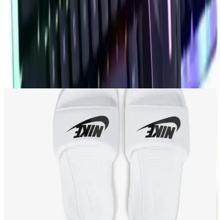
Yorum
0
Beğen
Ayın popüler yazıları