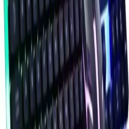
uyumunu bir araya getiren Polygold
Carbonn, oyun ve çalışma ortamlarınızı
daha verimli hale getirmeyi hedefler.
Güncel kullanıcı yorumları ve ürün
özellikleri göz önüne alındığında, uygun
fiyatlı ve yüksek performanslı bir klavye
arayanlar için değerlendirilmesi gereken
bir seçenektir. Kendini geliştirmeye
devam eden bu ürün, kullanıcıların
ihtiyaçlarına göre yeni teknolojilerle
donatılmaya açıktır.
Paylaş:
f
𝕏
Yorumlar: