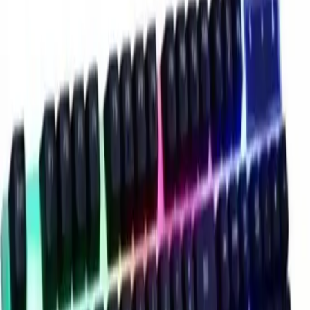
Kullanıcı Deneyimleri ve
Değerlendirmeler
Olumlu Yönler-
Tuş Hissiyatı
: Kullanıcılar, tuşların
yüksek ve rahat olduğunu belirtiyor. Bu, uzun oyun
seanslarında ve yazma işlemlerinde büyük avantaj
sağlar.
Işıklandırma
: LED ışıkların tatlı ve sabit olması, gece
kullanımlarında konfor sağlar.
Genel Kalite
: Ürünün dayanıklı yapısı ve kaliteli malzemeleri,
kullanıcıların memnuniyetini artırmıştır.
Olumsuz Yönler-
Fare Kalitesi
: Bazı kullanıcılar,
fareyi yeterince beğenmediklerini dile getiriyor.
Farede bazı sıkıntılar ve düşük performans
gözlemleniyor.
Işık Özelliği
: Bazı kullanıcılar, ışıkların yeterince parlak veya