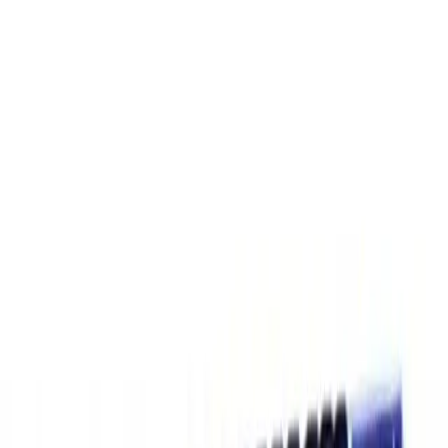
Teknik Özellikler-
Switch Türü
: Mekanik, bu sayede
tuşlara hafif ve hassas bir şekilde basılabilir.
Tuş Düzeni
: Q klavye düzeni, Türkçe karakterlere özel
tasarımıyla rahat yazım sağlar.
Numerik Tuşlar
: Geniş kullanım alanı sunar; finansal
işlemler ve veri girişleri için idealdir.
Bilek Desteği
: Uzun süreli kullanımlarda konfor sağlar,
ergonomik tasarımıyla kullanıcıyı yormaz.
Bağlantı Türü
: Kablolu bağlantı, kesintisiz ve hızlı veri
aktarımını garantiler.
RGB Aydınlatma
: Renk seçenekleriyle kişiselleştirme imkanı
sunar, oyun ortamına renk katmak isteyen kullanıcılar için
idealdir.
Kullanım KolaylığıTuşların gayet yüksek kullanımı
ve suya dayanıklılığı, ürünü günlük ve yoğun
kullanım için uygun hale getirir. Ayrıca, klavyenin
düşük bütçeli alternatiflere kıyasla yüksek kalite ve
performans sunduğu gözlemlenmiştir.