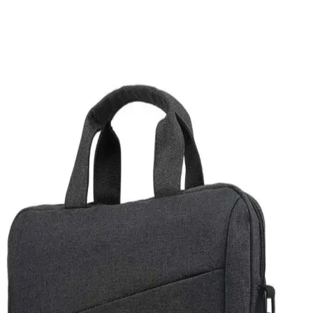
Laptopunuzdan aniden gelen yabancı dilde sesler çeşitli sebeplerden
kaynaklanabilir. Tarayıcı reklamları, arka plan uygulamaları veya
elektromanyetik etkiler gibi nedenler incelenmeli, güvenlik
taramaları yapılmalı ve gerekirse sistem yeniden kurulmalıdır.
USB Flash Sürücüleri ve Karşılaşılan Problemler
Hakkında Kapsamlı Bilgi
USB flash sürücüleri kullanırken yaşanan tanıma ve erişim
sorunlarının nedenleri ve çözümleri hakkında kapsamlı bilgi. Port
değişimi, disk yönetimi ve sürücü güncellemeleri gibi temel adımlar
anlatılıyor.
Oyun Dizüstü Bilgisayarı Seçimi: Bütçe ve
Performansa Göre Modeller ve Öneriler
Oyun dizüstü bilgisayarı seçimi, bütçe ve performans beklentilerine
göre değişir. Acer, ASUS, Lenovo gibi markaların farklı
segmentlerdeki modelleri ve teknik özellikleri detaylıca inceleniyor.
Güncel Teknolojik Gelişmeler ve Windows
Güncellemelerinin Cihaz Performansına Etkisi