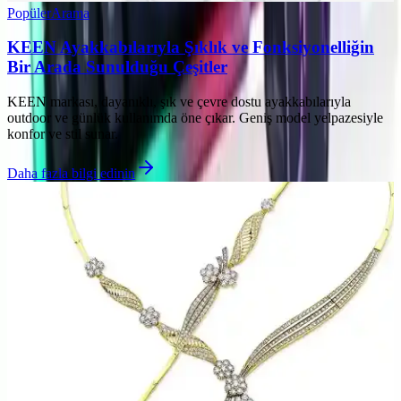
Popüler
Arama
KEEN Ayakkabılarıyla Şıklık ve Fonksiyonelliğin
Bir Arada Sunulduğu Çeşitler
KEEN markası, dayanıklı, şık ve çevre dostu ayakkabılarıyla
outdoor ve günlük kullanımda öne çıkar. Geniş model yelpazesiyle
konfor ve stil sunar.
Daha fazla bilgi edinin