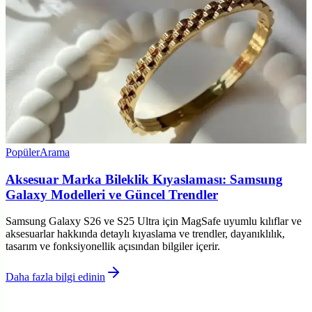
Popüler
Arama
Aksesuar Marka Bileklik Kıyaslaması: Samsung
Galaxy Modelleri ve Güncel Trendler
Samsung Galaxy S26 ve S25 Ultra için MagSafe uyumlu kılıflar ve
aksesuarlar hakkında detaylı kıyaslama ve trendler, dayanıklılık,
tasarım ve fonksiyonellik açısından bilgiler içerir.
Daha fazla bilgi edinin
©
Cihazgo
2026