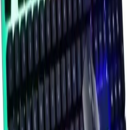
işlevsel olmadığını belirtmişlerdir.
Tuşların Sertliği
: Bazı durumlarda, tuşların zor basıldığı ve
kırık olma riskinin olduğu ifade edilmiştir.
Sonuç ve TavsiyelerPolygold Carbonn
LED aydınlatmalı mouse seti, özellikle
estetik ve fonksiyonellik arayan
kullanıcılar için uygun bir tercihtir.
Dayanıklı yapısı, ergonomik tasarımı ve
kişiselleştirilebilir RGB ışıklandırmasıyla
öne çıkar. Ancak, fare kalitesi ve ışıkların
işlevselliği konusunda bazı kullanıcılar
memnuniyetsizlik bildirmiştir. Bu
nedenle, ürünün kullanım amaçlarına ve
beklentilere uygun olup olmadığına
dikkat etmek önemlidir.
Son SözTeknolojinin ve tasarımın