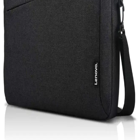
Güncellemeler, cihaz performansı ve güvenliği için kritik olup,
Windows sistemleri otomatik veya manuel güncelleme
seçenekleriyle kullanıcılara esneklik sunar.
iPhone 15 Pro ve Mac Entegrasyonu: Güncel
Teknolojide Yeni Bir Dönem
iPhone 15 Pro ve Mac'in entegre özellikleri, gelişmiş tasarım ve
performans ile kullanıcıların deneyimini artırıyor, ekosistem
avantajlarıyla günlük ve profesyonel kullanımda fark yaratıyor.
Acer Oyuncu Laptopları: Yüksek Performans ve
Dayanıklılık Sunan Modeller
Acer'ın oyuncu laptopları yüksek grafik gücü ve gelişmiş
donanımlarıyla öne çıkar. Predator serisi ile profesyonel kullanım ve
oyun performansı bir arada sunulur, uygun fiyat ve çeşitli modellerle
erişilebilirlik sağlar.
Bilgisayar Güç Kablosu Seçimi ve Güvenlik
Standartları Hakkında Kapsamlı Rehber
Kaliteli ve standartlara uygun bilgisayar güç kablosu seçimi, cihaz