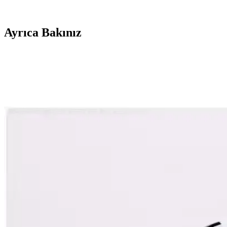
Ayrıca Bakınız
Nike Spor Ayakkabılarıyla Aktif Kullanım İçin İpuçla
Nike spor ayakkabılarıyla aktif yaşam tarzınızı destekleyen doğru ku
Kyrie Basketbol Ayakkabıları Performans ve Tasarımı
Nike Kyrie ayakkabıları, yüksek performans ve modern tasarımıyla sporcu
Nike Şık Futura Çanta Günlük Kullanım İçin Modern
Nike'ın şık futura çantası modern tasarımı, dayanıklı malzemeleri ve pr
Nike Çocuklar İçin Futbol Kramponları Seçimi ve K
Çocuklar için uygun futbol kramponları, performans ve güvenlik açısın
Nike Air Force 1 Erkek Ayakkabıları: Özellikleri, Ta