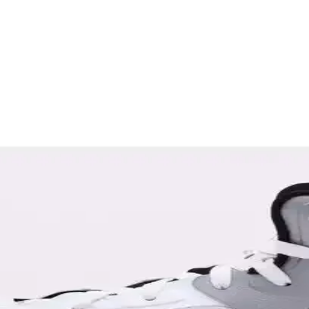
rı ve Bakım Önerileri
llanım ve bakım yöntemleri hakkında bilmeniz gerekenler burada.
n Birleşimiyle Öne Çıkıyor
ların beklentilerini karşılar. Hafif malzemeleri ve teknolojik taban yapı
 ve Dayanıklı Seçenek
atik özellikleriyle günlük kullanımda ideal bir tercih sunar. Geniş iç ha
ullanım Rehberi
dan önemlidir. Nike'ın çeşitli modelleri, dayanıklı malzeme ve konfor s
sarımı ve Kullanım Alanları