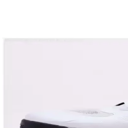
Nike Spor Ayakkabılarıyla Aktif Kullanım İçin İpuçla
Nike spor ayakkabılarıyla aktif yaşam tarzınızı destekleyen doğru ku
Kyrie Basketbol Ayakkabıları Performans ve Tasarımı
Nike Kyrie ayakkabıları, yüksek performans ve modern tasarımıyla sporcu
Nike Şık Futura Çanta Günlük Kullanım İçin Modern
Nike'ın şık futura çantası modern tasarımı, dayanıklı malzemeleri ve pr
Nike Çocuklar İçin Futbol Kramponları Seçimi ve K
Çocuklar için uygun futbol kramponları, performans ve güvenlik açısın
Nike Air Force 1 Erkek Ayakkabıları: Özellikleri, Ta
Nike Air Force 1 erkek ayakkabıları, dayanıklılık ve konforu bir arad
Air Max Plus Erkek Spor Ayakkabıları: Konfor ve Ş