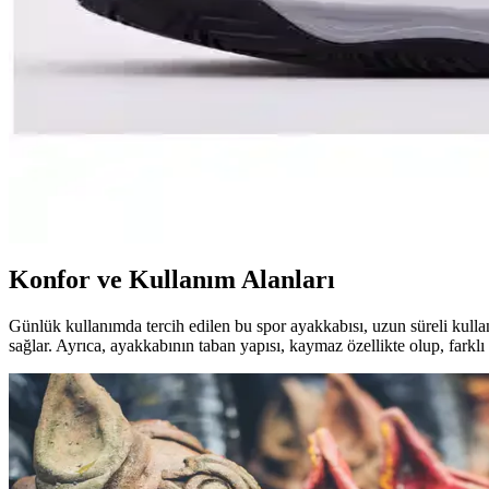
Nike Air Max Plus erkek spor ayakkabıları, nefes alabilir file üst yü
Nike Beyaz Erkek Günlük Spor Ayakkabısı Özellikler
Nike'ın beyaz erkek spor ayakkabısı, şık tasarımı ve konforuyla günlük k
Nike Basketbol Ayakkabıları: Performans ve Tasarım
Nike basketbol ayakkabıları, yüksek performans, konfor ve dayanıklılığ
sunar.
Konfor ve Kullanım Alanları
Günlük kullanımda tercih edilen bu spor ayakkabısı, uzun süreli kullan
sağlar. Ayrıca, ayakkabının taban yapısı, kaymaz özellikte olup, farkl