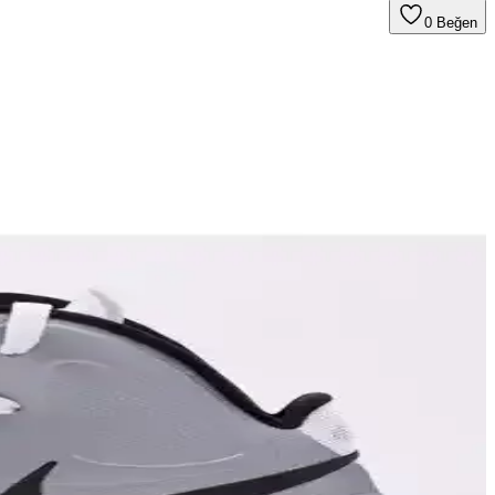
0
Beğen
sıyla hareket kabiliyetini artırır.
cmi ve suya dayanıklı yapısıyla konfor ve şıklık sağlar.
ağlayarak spor deneyimini artırır.