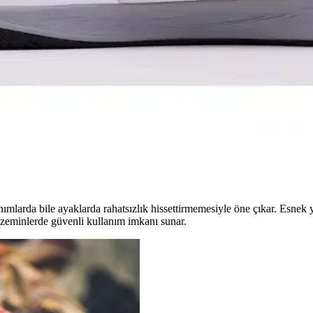
zeyi ve dayanıklı kauçuk tabanı ile hem spor hem de günlük kullanımda ko
i ve Kullanım Alanları
ullanım için ideal. Hafif, nefes alabilir ve kaymaz taban özellikleriyle ç
ın En İyi Buluşması
ıyla öne çıkar. Farklı sahalara uygun modelleriyle hareket özgürlüğü ve
ımlarda bile ayaklarda rahatsızlık hissettirmemesiyle öne çıkar. Esnek y
ı zeminlerde güvenli kullanım imkanı sunar.