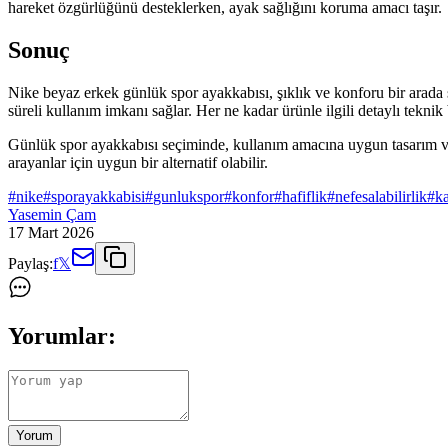
hareket özgürlüğünü desteklerken, ayak sağlığını koruma amacı taşır.
Sonuç
Nike beyaz erkek günlük spor ayakkabısı, şıklık ve konforu bir arada 
süreli kullanım imkanı sağlar. Her ne kadar ürünle ilgili detaylı tekni
Günlük spor ayakkabısı seçiminde, kullanım amacına uygun tasarım ve 
arayanlar için uygun bir alternatif olabilir.
#
nike
#
sporayakkabisi
#
gunlukspor
#
konfor
#
hafiflik
#
nefesalabilirlik
#
k
Yasemin Çam
17 Mart 2026
Paylaş:
f
𝕏
Yorumlar:
Yorum