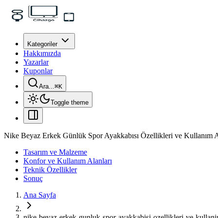
Kategoriler
Hakkımızda
Yazarlar
Kuponlar
Ara...
⌘
K
Toggle theme
Nike Beyaz Erkek Günlük Spor Ayakkabısı Özellikleri ve Kullanım A
Tasarım ve Malzeme
Konfor ve Kullanım Alanları
Teknik Özellikler
Sonuç
Ana Sayfa
nike-beyaz-erkek-gunluk-spor-ayakkabisi-ozellikleri-ve-kullani