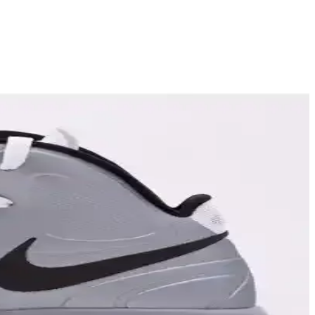
sıyla hareket kabiliyetini artırır.
cmi ve suya dayanıklı yapısıyla konfor ve şıklık sağlar.
ağlayarak spor deneyimini artırır.
 spor kullanıma uygun, popüler bir tercih.