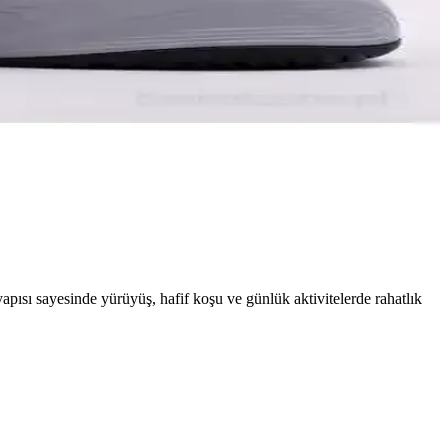
nfor ve şıklık sunar.
eşitli aktivitelerde güvenle tercih edilir.
 destek sağlar, oyunu geliştirmek isteyenler için ideal seçenekler
apısı sayesinde yürüyüş, hafif koşu ve günlük aktivitelerde rahatlık