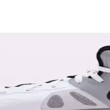
rı ve Bakım Önerileri
llanım ve bakım yöntemleri hakkında bilmeniz gerekenler burada.
n Birleşimiyle Öne Çıkıyor
ların beklentilerini karşılar. Hafif malzemeleri ve teknolojik taban yapı
 ve Dayanıklı Seçenek
atik özellikleriyle günlük kullanımda ideal bir tercih sunar. Geniş iç ha
ullanım Rehberi
dan önemlidir. Nike'ın çeşitli modelleri, dayanıklı malzeme ve konfor s
sarımı ve Kullanım Alanları
a sunan ikonik modeldir. Farklı renk ve tasarım seçenekleriyle günlük ve
ıklığın Günlük ve Spor Kullanımına Uygun Seçeneği