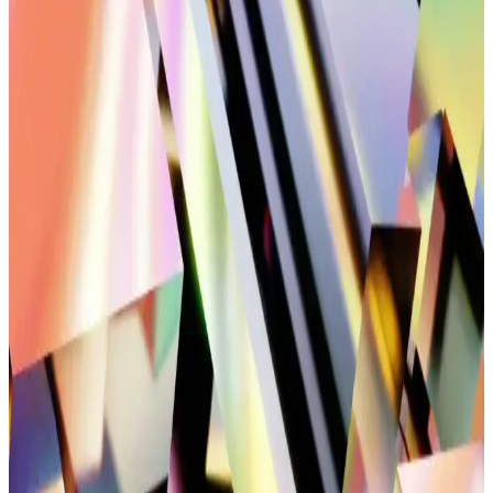
U.S. Polo Assn. Jojo Sneakers Günlük Şıklık ve
Konfor Sunan Modern Tasarım Spor Ayakkabısı
U.S. Polo Assn. Jojo sneakers, şık tasarımı, dayanıklı malzemeleri
ve ergonomik yapısıyla günlük ve spor aktivitelerinde rahatlık
sağlar, çeşitli tarzlara uyum gösterir.
Erkek Günlük Kullanım İçin Konforlu ve Sık Tercih
Edilen Ayakkabı Modelleri
Erkekler için konforlu ve sık kullanılan ayakkabılar, malzeme,
tasarım ve kullanım alanlarına göre seçilir, ayak sağlığını korur ve
günlük hareketleri destekler.
Siyah Tel Toka Modelleri Güncel Trendler ve
Kullanım Özellikleri
Siyah tel toka modelleri, dayanıklı ve şık tasarımlarıyla saçlara zarar
vermeden uyum sağlar. Günlük ve özel günlerde kullanıma uygun
çeşitli modellerle tarzınızı tamamlayın.
Kadın Spor Ayakkabılarında Temel Özellikler ve
Performans Kriterleri Analizi