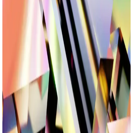
Konfor Sunan Modern Tasarım Spor Ayakkabısı
U.S. Polo Assn. Jojo sneakers, şık tasarımı, dayanıklı malzemeleri
ve ergonomik yapısıyla günlük ve spor aktivitelerinde rahatlık
sağlar, çeşitli tarzlara uyum gösterir.
Erkek Günlük Kullanım İçin Konforlu ve Sık Tercih
Edilen Ayakkabı Modelleri
Erkekler için konforlu ve sık kullanılan ayakkabılar, malzeme,
tasarım ve kullanım alanlarına göre seçilir, ayak sağlığını korur ve
günlük hareketleri destekler.
Siyah Tel Toka Modelleri Güncel Trendler ve
Kullanım Özellikleri
Siyah tel toka modelleri, dayanıklı ve şık tasarımlarıyla saçlara zarar
vermeden uyum sağlar. Günlük ve özel günlerde kullanıma uygun
çeşitli modellerle tarzınızı tamamlayın.
Kadın Spor Ayakkabılarında Temel Özellikler ve
Performans Kriterleri Analizi