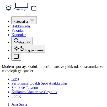
Kategoriler
Hakkımızda
Yazarlar
Kuponlar
Ara...
⌘
K
Toggle theme
Modern spor ayakkabıları: performans ve şıklık odaklı tasarımlar ve
teknolojik gelişmeler
Giriş
Performans Odaklı Spor Ayakkabılar
Şıklık ve Tasarım
Kullanım Alanları ve Çeşitlilik
Sonuç
Ana Sayfa