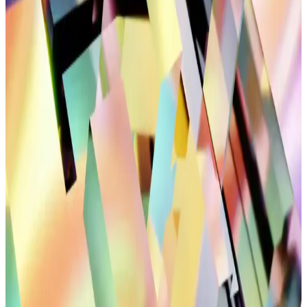
Kadın spor ayakkabıları, hafiflik, nefes alabilirlik ve dayanıklılık
gibi özellikleriyle spor ve günlük yaşamda konfor sağlar.
Performansı artıran tasarımlar, kullanım alanlarına göre seçilir.
Bağcıksız ve Bağlanmayan Bağcık Teknolojileriyle
Konforlu Ayakkabı Tasarımları
Gelişmiş bağcık teknolojileri, ayakkabıları daha pratik ve konforlu
hale getiriyor, kullanım kolaylığı sağlıyor ve hareket özgürlüğünü
artırıyor.
Düğün Kombinleri ve Spor Tarzı: Günümüz
Modasının Çok Yönlülüğü ve Teknolojik
Entegrasyonu
Modern yaşamda düğün ve spor tarzları, teknolojik ürünlerle
birleşerek kişisel tarz ve konforu ön plana çıkarıyor. Güncel trendler
ve yenilikçi aksesuarlar hakkında detaylar.
Günlük Şık Siyah Sneakerlar: Modern Tarz ve
Konforun Buluşması
Modern tasarımlı siyah sneakerlar, rahatlık ve şıklığı bir arada sunar.