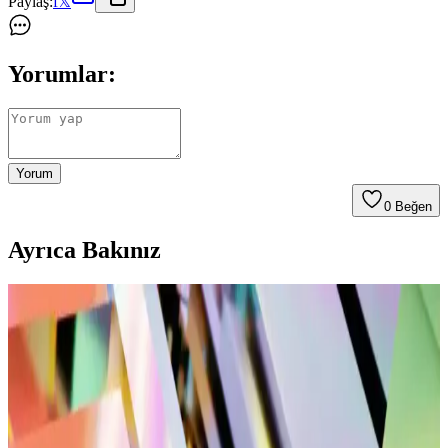
Paylaş:
f
𝕏
Yorumlar:
Yorum
0
Beğen
Ayrıca Bakınız
Spor Çanta Modelleri: Büyük ve Orta Boy
Seçeneklerin Karşılaştırması ve Kullanım Alanları
Büyük ve orta boy spor çantalarının özellikleri, kullanım alanları ve
seçim ipuçlarıyla, ihtiyaçlarınıza en uygun modeli belirlemenize
yardımcı oluyoruz.