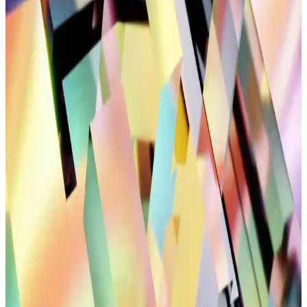
Kadın spor ayakkabıları, hafiflik, nefes alabilirlik ve dayanıklılık
gibi özellikleriyle spor ve günlük yaşamda konfor sağlar.
Performansı artıran tasarımlar, kullanım alanlarına göre seçilir.
Bağcıksız ve Bağlanmayan Bağcık Teknolojileriyle
Konforlu Ayakkabı Tasarımları
Gelişmiş bağcık teknolojileri, ayakkabıları daha pratik ve konforlu
hale getiriyor, kullanım kolaylığı sağlıyor ve hareket özgürlüğünü
artırıyor.
Düğün Kombinleri ve Spor Tarzı: Günümüz
Modasının Çok Yönlülüğü ve Teknolojik
Entegrasyonu
Modern yaşamda düğün ve spor tarzları, teknolojik ürünlerle
birleşerek kişisel tarz ve konforu ön plana çıkarıyor. Güncel trendler
ve yenilikçi aksesuarlar hakkında detaylar.
Günlük Şık Siyah Sneakerlar: Modern Tarz ve
Konforun Buluşması