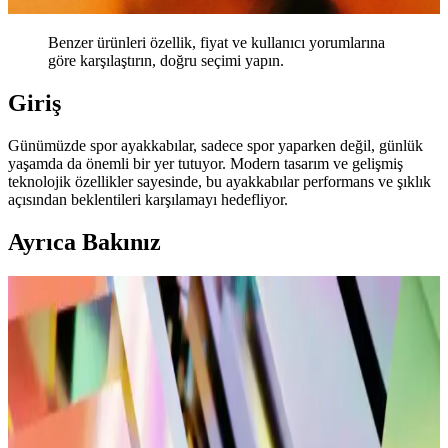
Benzer ürünleri özellik, fiyat ve kullanıcı yorumlarına
göre karşılaştırın, doğru seçimi yapın.
Giriş
Günümüzde spor ayakkabılar, sadece spor yaparken değil, günlük
yaşamda da önemli bir yer tutuyor. Modern tasarım ve gelişmiş
teknolojik özellikler sayesinde, bu ayakkabılar performans ve şıklık
açısından beklentileri karşılamayı hedefliyor.
Ayrıca Bakınız
Spor Çanta Modelleri: Büyük ve Orta Boy
Seçeneklerin Karşılaştırması ve Kullanım Alanları
Büyük ve orta boy spor çantalarının özellikleri, kullanım alanları ve
seçim ipuçlarıyla, ihtiyaçlarınıza en uygun modeli belirlemenize
yardımcı oluyoruz.
U.S. Polo Assn. Jojo Sneakers Günlük Şıklık ve