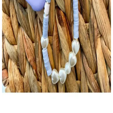
Canlı Renklerde Şık Fimo Kolye Tasarımları ve
Estetik Özellikleri
Fimo kolyeler, canlı renkleri ve özgün tasarımlarıyla öne çıkar. El
yapımı ve kişiselleştirilebilir özellikleriyle moda ve estetik açısından
tercih edilen şık takılar.
Kalpli Fimo Kolye Tasarımı: Zarif ve Özgün Takı
Seçenekleri
Fimo malzeme kullanılarak yapılan kalpli kolyeler, detaylı
tasarımları ve renk çeşitliliğiyle öne çıkar. El işçiliği ve özgünlük
sunan bu takılar, günlük ve özel günlerde şıklık katmak için ideal
seçeneklerdir.
LOVELYCOLLECTİON Julıano Fimo Boncuklu
Telefon Askısı İncelenmesi ve Kullanıcı Yorumları
Mor renkli, hafif ve estetik tasarıma sahip LOVELYCOLLECTİON
Julıano telefon askısı, günlük kullanım ve şıklık için ideal, kullanıcı
yorumlarıyla beğeni toplamaktadır.