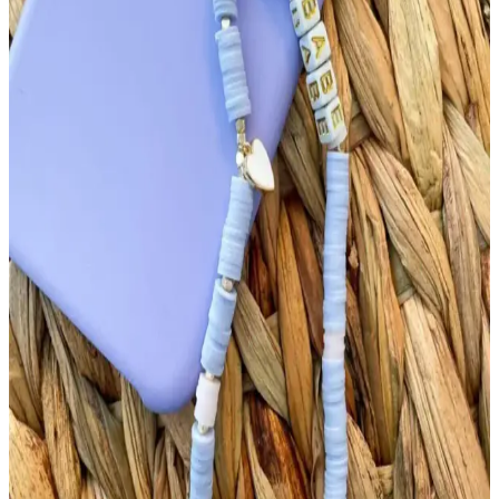
kolyeler, kişisel tarzı yansıtan şık ve anlamlı aksesuarlar sunar.
Yaratıcı tasarımlarla duygusal ve estetik ifadeye olanak tanır.
Fimo Kalpli Kolye: Şıklık ve Kişisel Tarzı Yansıtan
Modern Takı Seçenekleri
Fimo kalpli kolyeler, çeşitli tasarım ve renk seçenekleriyle kişisel
tarzı ön plana çıkarır, hafif ve dayanıklı yapısıyla günlük ve özel
kullanımlar için ideal bir takı seçeneğidir.
Fimo Kolye Tasarımı ve Moda Üzerindeki Etkileri
Hakkında Detaylı Bilgi
Fimo kolyeler, canlı renkler ve özgün tasarımlarla kişisel tarzı
yansıtan şık aksesuarlar olup, farklı tekniklerle yapılabilir ve moda
dünyasında önemli yer tutar.
Canlı Renklerde Şık Fimo Kolye Tasarımları ve
Estetik Özellikleri
Fimo kolyeler, canlı renkleri ve özgün tasarımlarıyla öne çıkar. El
yapımı ve kişiselleştirilebilir özellikleriyle moda ve estetik açısından
tercih edilen şık takılar.