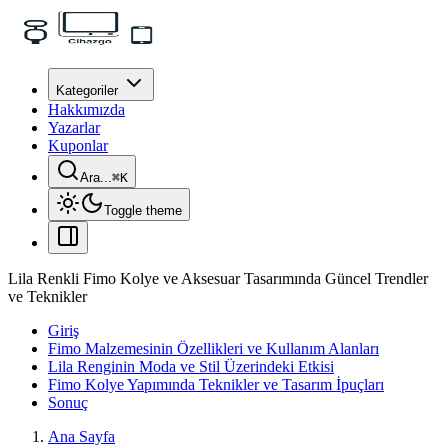
Kategoriler
Hakkımızda
Yazarlar
Kuponlar
Ara...
⌘
K
Toggle theme
Lila Renkli Fimo Kolye ve Aksesuar Tasarımında Güncel Trendler
ve Teknikler
Giriş
Fimo Malzemesinin Özellikleri ve Kullanım Alanları
Lila Renginin Moda ve Stil Üzerindeki Etkisi
Fimo Kolye Yapımında Teknikler ve Tasarım İpuçları
Sonuç
Ana Sayfa