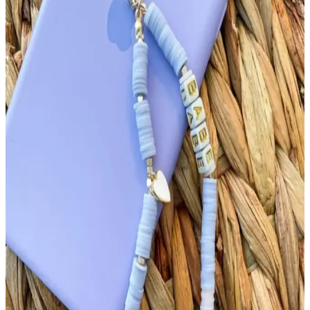
Esnek yapısı ve çeşitli renk seçenekleriyle özgün ve dayanıklı kolye
modelleri oluşturmayı sağlar.
Hafif Lila Kalpli Fimo Kolye: El Yapımı Zarif ve
Duygusal Takı Tasarımı
Hafif lila tonlarda ve kalpli motiflerle süslenmiş el yapımı fimo
kolyeler, kişisel tarzı yansıtan şık ve anlamlı aksesuarlar sunar.
Yaratıcı tasarımlarla duygusal ve estetik ifadeye olanak tanır.
Fimo Kalpli Kolye: Şıklık ve Kişisel Tarzı Yansıtan
Modern Takı Seçenekleri
Fimo kalpli kolyeler, çeşitli tasarım ve renk seçenekleriyle kişisel
tarzı ön plana çıkarır, hafif ve dayanıklı yapısıyla günlük ve özel
kullanımlar için ideal bir takı seçeneğidir.
Fimo Kolye Tasarımı ve Moda Üzerindeki Etkileri
Hakkında Detaylı Bilgi
Fimo kolyeler, canlı renkler ve özgün tasarımlarla kişisel tarzı
yansıtan şık aksesuarlar olup, farklı tekniklerle yapılabilir ve moda
dünyasında önemli yer tutar.