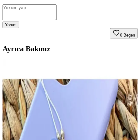
Yorum
0
Beğen
Ayrıca Bakınız
Lila Renkli Fimo Kolye ve Aksesuar Tasarımında
Güncel Trendler ve Teknikler
Lila renkli fimo kolyeler, gençler arasında popüler olup, dayanıklı ve
estetik tasarımlar sunar. Renk ve şekil teknikleriyle özgün takılar
yaratmak mümkün, günlük kullanım ve kişisel tarz için ideal
seçenekler.
Fimo Malzemesi ve Lila Kolye Modelleri: Yaratıcılığı
Artıran Takı Tasarım Malzemesi
Fimo malzemesi, lila renk tonlarında takı tasarımlarında kullanılır.