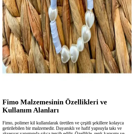
Kalpli Fimo Kolye Tasarımı: Zarif ve Özgün Takı
Seçenekleri
Fimo malzeme kullanılarak yapılan kalpli kolyeler, detaylı
tasarımları ve renk çeşitliliğiyle öne çıkar. El işçiliği ve özgünlük
sunan bu takılar, günlük ve özel günlerde şıklık katmak için ideal
seçeneklerdir.
LOVELYCOLLECTİON Julıano Fimo Boncuklu
Telefon Askısı İncelenmesi ve Kullanıcı Yorumları
Mor renkli, hafif ve estetik tasarıma sahip LOVELYCOLLECTİON
Julıano telefon askısı, günlük kullanım ve şıklık için ideal, kullanıcı
yorumlarıyla beğeni toplamaktadır.
Fimo Malzemesinin Özellikleri ve
Kullanım Alanları
Fimo, polimer kil kullanılarak üretilen ve çeşitli şekillere kolayca
getirilebilen bir malzemedir. Dayanıklı ve hafif yapısıyla takı ve
aksesuar yapımında sıkça tercih edilir. Özellikle, renk karışımı ve