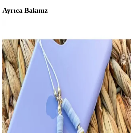
Ayrıca Bakınız
Lila Renkli Fimo Kolye ve Aksesuar Tasarımında
Güncel Trendler ve Teknikler
Lila renkli fimo kolyeler, gençler arasında popüler olup, dayanıklı ve
estetik tasarımlar sunar. Renk ve şekil teknikleriyle özgün takılar
yaratmak mümkün, günlük kullanım ve kişisel tarz için ideal
seçenekler.
Fimo Malzemesi ve Lila Kolye Modelleri: Yaratıcılığı
Artıran Takı Tasarım Malzemesi
Fimo malzemesi, lila renk tonlarında takı tasarımlarında kullanılır.
Esnek yapısı ve çeşitli renk seçenekleriyle özgün ve dayanıklı kolye
modelleri oluşturmayı sağlar.
Hafif Lila Kalpli Fimo Kolye: El Yapımı Zarif ve
Duygusal Takı Tasarımı
Hafif lila tonlarda ve kalpli motiflerle süslenmiş el yapımı fimo