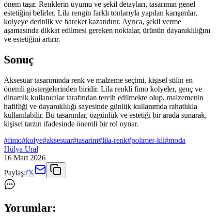
önem taşır. Renklerin uyumu ve şekil detayları, tasarımın genel
estetiğini belirler. Lila rengin farklı tonlarıyla yapılan karışımlar,
kolyeye derinlik ve hareket kazandırır. Ayrıca, şekil verme
aşamasında dikkat edilmesi gereken noktalar, ürünün dayanıklılığını
ve estetiğini artırır.
Sonuç
Aksesuar tasarımında renk ve malzeme seçimi, kişisel stilin en
önemli göstergelerinden biridir. Lila renkli fimo kolyeler, genç ve
dinamik kullanıcılar tarafından tercih edilmekte olup, malzemenin
hafifliği ve dayanıklılığı sayesinde günlük kullanımda rahatlıkla
kullanılabilir. Bu tasarımlar, özgünlük ve estetiği bir arada sunarak,
kişisel tarzın ifadesinde önemli bir rol oynar.
#
fimo
#
kolye
#
aksesuar
#
tasarim
#
lila-renk
#
polimer-kil
#
moda
Hülya Ural
16 Mart 2026
Paylaş:
f
𝕏
Yorumlar: