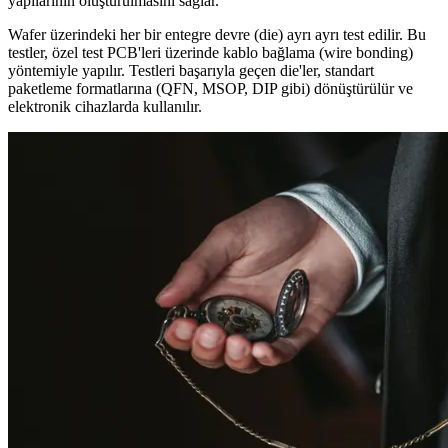
yapılarının oluşturulmasını sağlar.
Wafer üzerindeki her bir entegre devre (die) ayrı ayrı test edilir. Bu
testler, özel test PCB'leri üzerinde kablo bağlama (wire bonding)
yöntemiyle yapılır. Testleri başarıyla geçen die'ler, standart
paketleme formatlarına (QFN, MSOP, DIP gibi) dönüştürülür ve
elektronik cihazlarda kullanılır.