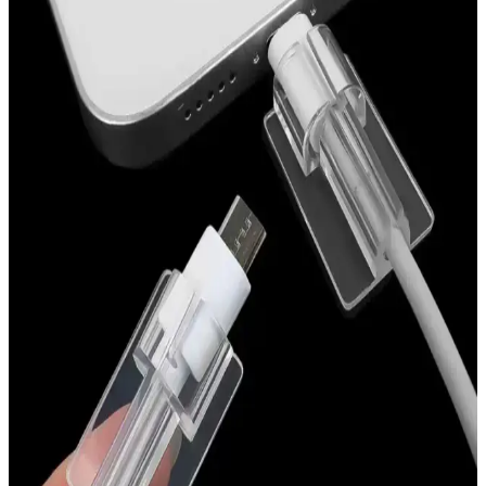
yöntemleri ve tat sorunlarının nedenleri detaylıca incelenmiştir.
Doğru bakım ve uygun deterjan seçimi ile kullanım kolaylığı
sağlanır.
Deliksiz Göbek Piercing Alternatifleri: Estetik ve
Konfor Sunan Çözüm Seçenekleri
Deliksiz göbek piercing alternatifleri, silikon halkalar, yapışkanlı ve
klipsli ürünler ile metal seçenekler sunar. Bu çözümler estetik ve
konforu bir arada sağlar, hijyen ve cilt sağlığına dikkat edilmelidir.
Silikon Topukluklar ile Ayakta Rahatlık ve Destek
Sağlama Rehberi
Silikon malzemeden yapılan topukluklar, ayak konforunu artırır,
ayak sağlığını destekler ve uzun süre ayakta kalanlara rahatlık sağlar.
Doğru kullanım ve bakım ile günlük yaşam kalitenizi yükseltir.
Fibaks Redmi Note 11 Kılıfı: Şıklık ve Koruma
Sunan Yüksek Kaliteli Silikon Kılıf
Fibaks Redmi Note 11 Kılıfı, estetik görünüm ve dayanıklılığı bir
arada sunan silikon kılıf. Siyah renk, hafif yapı ve tam uyum ile