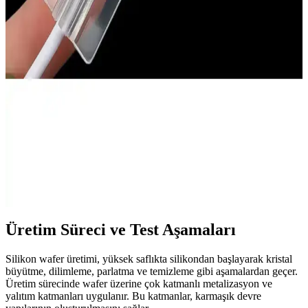
telefonunuzu korur, kullanım kolaylığı sağlar.
Fibaks Xiaomi Redmi Watch 3 Uyumlu Silikon
Kayış: Şık ve Dayanıklı Saat Bilekliği
Fibaks'in bej renkli silikon kayışı, Xiaomi Redmi Watch 3 ile
mükemmel uyum sağlar, şık tasarımı ve dayanıklılığıyla günlük ve
spor kullanıma uygun konfor sunar.
Go Aksesuar Yeni Nesil Type-C Silikon Kablo
Koruyucu, Yüksek Uyumluluk ve Dayanıklılık
Yüksek uyumlu ve dayanıklı silikon kablo koruyucu, cihazlarınızın
kablo uçlarını aşınma ve yıpranmalara karşı korur, estetik ve pratik
kullanım sağlar.
Üretim Süreci ve Test Aşamaları
Silikon wafer üretimi, yüksek saflıkta silikondan başlayarak kristal
büyütme, dilimleme, parlatma ve temizleme gibi aşamalardan geçer.
Üretim sürecinde wafer üzerine çok katmanlı metalizasyon ve
yalıtım katmanları uygulanır. Bu katmanlar, karmaşık devre