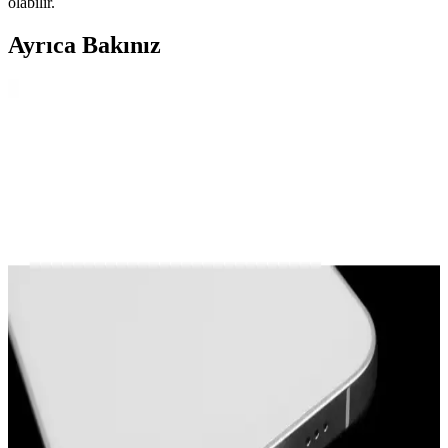
olabilir.
Ayrıca Bakınız
Modern Elektroniğin Temeli: Silikon Wafer Nedir ve
Kullanım Alanları Nelerdir?
Silikon waferlar, mikroçip üretiminde temel platform olarak
kullanılan ince disklerdir. Üretim süreci, test aşamaları ve farklı
kullanım alanlarıyla modern teknolojinin vazgeçilmez parçalarıdır.
Air Fryer Sepetlerindeki Silikon Koruyucuların
İşlevleri ve Kullanım Önerileri
Air fryer sepetlerindeki silikon koruyucular, metal yüzey
çizilmelerini önler, gürültüyü azaltır ve sepetin stabilitesini artırır. Bu
parçalar yüksek sıcaklığa dayanıklıdır ve çıkarılmaları önerilmez.
Air Fryer İçin Silikon Kaplamalar: Kullanım,
Temizlik ve Tat Sorunlarının Detaylı İncelenmesi
Air fryer silikon kaplamalarının malzeme özellikleri, temizlik