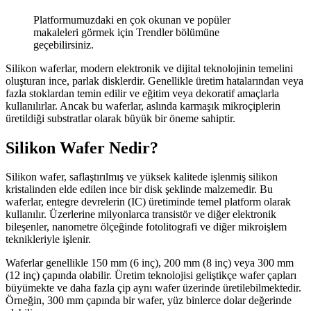
Platformumuzdaki en çok okunan ve popüler
makaleleri görmek için Trendler bölümüne
geçebilirsiniz.
Silikon waferlar, modern elektronik ve dijital teknolojinin temelini
oluşturan ince, parlak disklerdir. Genellikle üretim hatalarından veya
fazla stoklardan temin edilir ve eğitim veya dekoratif amaçlarla
kullanılırlar. Ancak bu waferlar, aslında karmaşık mikroçiplerin
üretildiği substratlar olarak büyük bir öneme sahiptir.
Silikon Wafer Nedir?
Silikon wafer, saflaştırılmış ve yüksek kalitede işlenmiş silikon
kristalinden elde edilen ince bir disk şeklinde malzemedir. Bu
waferlar, entegre devrelerin (IC) üretiminde temel platform olarak
kullanılır. Üzerlerine milyonlarca transistör ve diğer elektronik
bileşenler, nanometre ölçeğinde fotolitografi ve diğer mikroişlem
teknikleriyle işlenir.
Waferlar genellikle 150 mm (6 inç), 200 mm (8 inç) veya 300 mm
(12 inç) çapında olabilir. Üretim teknolojisi geliştikçe wafer çapları
büyümekte ve daha fazla çip aynı wafer üzerinde üretilebilmektedir.
Örneğin, 300 mm çapında bir wafer, yüz binlerce dolar değerinde