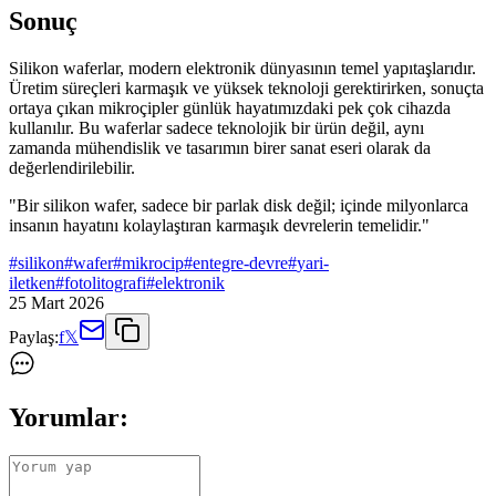
Sonuç
Silikon waferlar, modern elektronik dünyasının temel yapıtaşlarıdır.
Üretim süreçleri karmaşık ve yüksek teknoloji gerektirirken, sonuçta
ortaya çıkan mikroçipler günlük hayatımızdaki pek çok cihazda
kullanılır. Bu waferlar sadece teknolojik bir ürün değil, aynı
zamanda mühendislik ve tasarımın birer sanat eseri olarak da
değerlendirilebilir.
"Bir silikon wafer, sadece bir parlak disk değil; içinde milyonlarca
insanın hayatını kolaylaştıran karmaşık devrelerin temelidir."
#
silikon
#
wafer
#
mikrocip
#
entegre-devre
#
yari-
iletken
#
fotolitografi
#
elektronik
25 Mart 2026
Paylaş:
f
𝕏
Yorumlar: