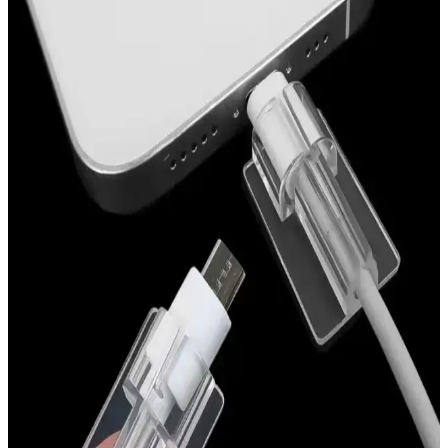
Temizlik ve Tat Sorunlarının Detaylı İncelenmesi
Air fryer silikon kaplamalarının malzeme özellikleri, temizlik
yöntemleri ve tat sorunlarının nedenleri detaylıca incelenmiştir.
Doğru bakım ve uygun deterjan seçimi ile kullanım kolaylığı
sağlanır.
Deliksiz Göbek Piercing Alternatifleri: Estetik ve
Konfor Sunan Çözüm Seçenekleri
Deliksiz göbek piercing alternatifleri, silikon halkalar, yapışkanlı ve
klipsli ürünler ile metal seçenekler sunar. Bu çözümler estetik ve
konforu bir arada sağlar, hijyen ve cilt sağlığına dikkat edilmelidir.
Silikon Topukluklar ile Ayakta Rahatlık ve Destek
Sağlama Rehberi
Silikon malzemeden yapılan topukluklar, ayak konforunu artırır,
ayak sağlığını destekler ve uzun süre ayakta kalanlara rahatlık sağlar.
Doğru kullanım ve bakım ile günlük yaşam kalitenizi yükseltir.
Fibaks Redmi Note 11 Kılıfı: Şıklık ve Koruma
Sunan Yüksek Kaliteli Silikon Kılıf