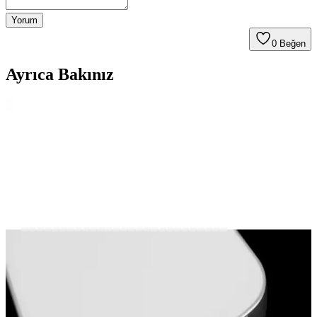
Yorum
0
Beğen
Ayrıca Bakınız
Modern Elektroniğin Temeli: Silikon Wafer Nedir ve
Kullanım Alanları Nelerdir?
Silikon waferlar, mikroçip üretiminde temel platform olarak
kullanılan ince disklerdir. Üretim süreci, test aşamaları ve farklı
kullanım alanlarıyla modern teknolojinin vazgeçilmez parçalarıdır.
Air Fryer Sepetlerindeki Silikon Koruyucuların
İşlevleri ve Kullanım Önerileri
Air fryer sepetlerindeki silikon koruyucular, metal yüzey
çizilmelerini önler, gürültüyü azaltır ve sepetin stabilitesini artırır. Bu
parçalar yüksek sıcaklığa dayanıklıdır ve çıkarılmaları önerilmez.
Air Fryer İçin Silikon Kaplamalar: Kullanım,