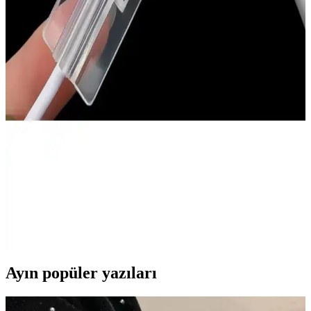
Fibaks Redmi Note 11 Kılıfı, estetik görünüm ve dayanıklılığı bir
arada sunan silikon kılıf. Siyah renk, hafif yapı ve tam uyum ile
telefonunuzu korur, kullanım kolaylığı sağlar.
Fibaks Xiaomi Redmi Watch 3 Uyumlu Silikon
Kayış: Şık ve Dayanıklı Saat Bilekliği
Fibaks'in bej renkli silikon kayışı, Xiaomi Redmi Watch 3 ile
mükemmel uyum sağlar, şık tasarımı ve dayanıklılığıyla günlük ve
spor kullanıma uygun konfor sunar.
Go Aksesuar Yeni Nesil Type-C Silikon Kablo
Koruyucu, Yüksek Uyumluluk ve Dayanıklılık
Yüksek uyumlu ve dayanıklı silikon kablo koruyucu, cihazlarınızın
kablo uçlarını aşınma ve yıpranmalara karşı korur, estetik ve pratik
kullanım sağlar.
Ayın popüler yazıları