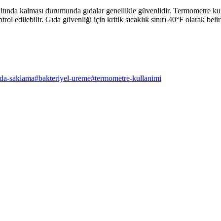
 altında kalması durumunda gıdalar genellikle güvenlidir. Termometre ku
ol edilebilir. Gıda güvenliği için kritik sıcaklık sınırı 40°F olarak beli
ida-saklama
#
bakteriyel-ureme
#
termometre-kullanimi