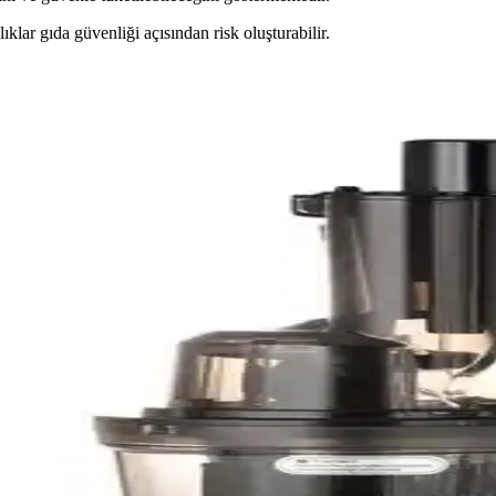
klar gıda güvenliği açısından risk oluşturabilir.
 Hijyen Önemi
zeyin korunması ve hijyen açısından kritik öneme sahiptir. Temizlik yönt
ru Pişirme Yöntemleri ve İpuçları
30 dakika pişirmek, iç sıcaklığı 74°C'ye ulaşana kadar kontrol etmek ön
ği ve Sıcaklık Koruma Süreleri
ilir. Sıcaklık 30°F altında kaldığında gıdalar güvenlidir. Doluluk oranı 
rifleri
malzeme hazırlığı, pişirme teknikleri ve sos önerileri detaylarıyla anlatıl
a Yeni Teknolojiler