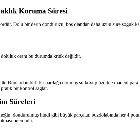
caklık Koruma Süresi
rdür. Dolu bir derin dondurucu, boş olandan daha uzun süre soğuk kala
 doluluk oranı bu durumda kritik değildir.
ilir. Bunlardan biri, bir bardağa donmuş su koyup üzerine madeni para y
ratik bir kontrol sağlar.
im Süreleri
rneğin, dondurulmuş hindi gibi büyük parçalar, buzdolabında her 4 pound
kalması önemlidir.