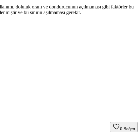
llanımı, doluluk oranı ve dondurucunun açılmaması gibi faktörler bu
rlenmiştir ve bu sınırın aşılmaması gerekir.
0
Beğen