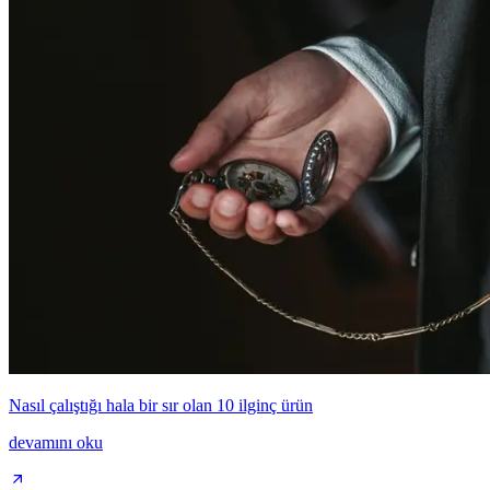
Nasıl çalıştığı hala bir sır olan 10 ilginç ürün
devamını oku