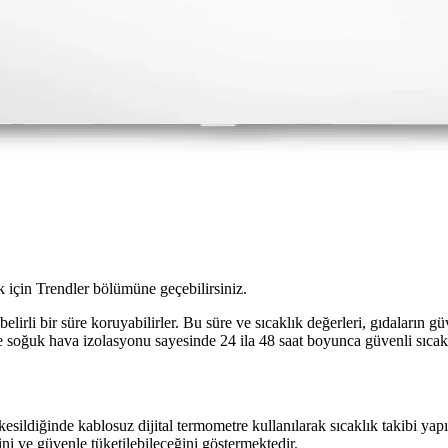
için Trendler bölümüne geçebilirsiniz.
belirli bir süre koruyabilirler. Bu süre ve sıcaklık değerleri, gıdaların 
 soğuk hava izolasyonu sayesinde 24 ila 48 saat boyunca güvenli sıcaklı
esildiğinde kablosuz dijital termometre kullanılarak sıcaklık takibi yap
i ve güvenle tüketilebileceğini göstermektedir.