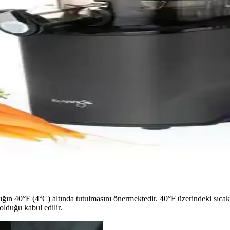
olojiler sunarak mikroorganizmalarla mücadelede etkili çözümler sağlar. D
e Sağlıklı Öğünler
klı öğünler sunar. Maliyet ve sağlık avantajı sağlayan tarifler, güvenlik 
Fonksiyonlarla Modern Mutfaklar İçin
ğlıklı ve pratik mutfak çözümleri sunar. Şık tasarımı ve kullanışlı ak
Sağlıklı Yaşam İçin Uygun
ğerlerini koruyan yüksek performanslı meyve sıkacağıdır. Kolay kullanım
ığın 40°F (4°C) altında tutulmasını önermektedir. 40°F üzerindeki sıcakl
olduğu kabul edilir.