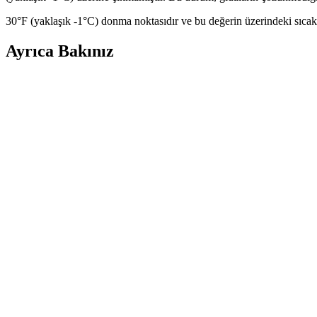
30°F (yaklaşık -1°C) donma noktasıdır ve bu değerin üzerindeki sıcaklı
Ayrıca Bakınız
Airfryer Çekmecesi Temizliği: Sıklığı, Yöntemleri ve
Airfryer çekmecesinin her kullanımdan sonra temizlenmesi, yapışmaz yü
Dondurulmuş Çiğ Tavuk Kanatlarının Airfryer'da Doğ
Dondurulmuş çiğ tavuk kanatlarını airfryer'da 375-400°F sıcaklıkta 20-
Derin Dondurucu Elektrik Kesintisinde Gıda Güvenli
Derin dondurucular elektrik kesintilerinde 24-48 saat arası soğuk kalab
Evde Airfryer ile Sağlıklı ve Pratik Kızarmış Tavuk Ta
Airfryer ile az yağ kullanarak sağlıklı ve pratik kızarmış tavuk yapımı, 
Upway Ozon Sterilizatörleri: Hijyen ve Sterilizasyond