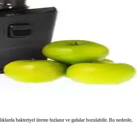
etaylı teknik bilgiler ve kullanım alanlarıyla güvenilir sterilizasyon
ve kullanım ipuçlarıyla desteklenir.
sesuarlarıyla öne çıkar.
ı ve şık tasarımıyla evde sağlıklı içecekler hazırlamanızı sağlar.
ıklarda bakteriyel üreme hızlanır ve gıdalar bozulabilir. Bu nedenle,