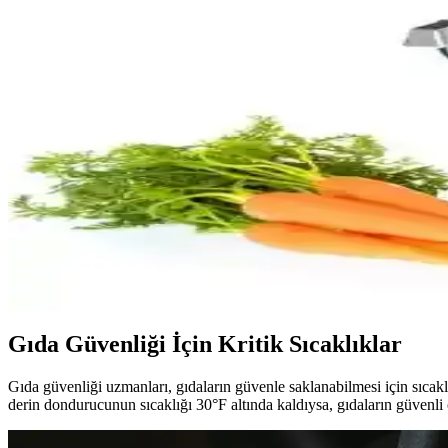
Upway ozon sterilizatörleri, hijyen ve sterilizasyon alanında yeni tekn
alternatifidir.
Ofiste Air Fryer ile Hazır Yemekler ve Pratik Tariflerl
Ofiste air fryer kullanımı, hazır ve dondurulmuş ürünlerle pratik, sağlı
Bosch Mixx2Go Blender: Güçlü Motor ve Çok Yönlü 
Güçlü motoru ve çok fonksiyonlu tasarımıyla Bosch Mixx2Go Blender, sa
Kuvings REVO830 Yüksek Performanslı Slow Juicer 
Kuvings REVO830, soğuk sıkım teknolojisiyle doğal lezzet ve besin de
Gıda Güvenliği İçin Kritik Sıcaklıklar
Gıda güvenliği uzmanları, gıdaların güvenle saklanabilmesi için sıcakl
derin dondurucunun sıcaklığı 30°F altında kaldıysa, gıdaların güvenli 