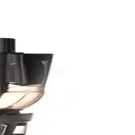
emleri ve hijyen etkileri detaylıca ele alınmıştır.
emlidir. Yağlama ve baharatlama lezzeti artırır.
ve termometre kullanımı gıda güvenliğini artırır.
ıyor.