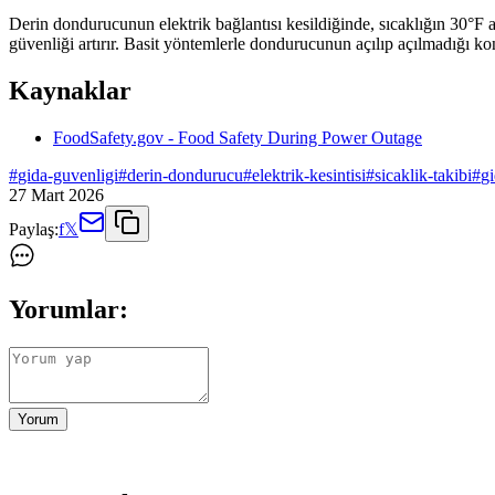
Derin dondurucunun elektrik bağlantısı kesildiğinde, sıcaklığın 30°F
güvenliği artırır. Basit yöntemlerle dondurucunun açılıp açılmadığı kontr
Kaynaklar
FoodSafety.gov - Food Safety During Power Outage
#
gida-guvenligi
#
derin-dondurucu
#
elektrik-kesintisi
#
sicaklik-takibi
#
g
27 Mart 2026
Paylaş:
f
𝕏
Yorumlar:
Yorum