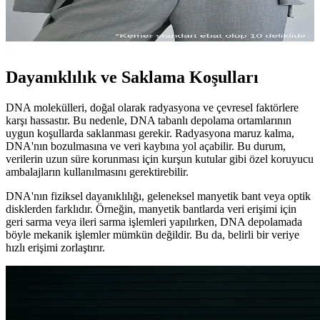
Beethoven’in ölüm nedeni, karaciğer hastalıkları ve genetik risklerin
modern analizlerle ortaya konmasıyla daha iyi anlaşılıyor. Bu
araştırmalar, sanatçının sağlık sorunlarına yeni ışık tutuyor.
Dayanıklılık ve Saklama Koşulları
DNA molekülleri, doğal olarak radyasyona ve çevresel faktörlere
karşı hassastır. Bu nedenle, DNA tabanlı depolama ortamlarının
uygun koşullarda saklanması gerekir. Radyasyona maruz kalma,
DNA'nın bozulmasına ve veri kaybına yol açabilir. Bu durum,
verilerin uzun süre korunması için kurşun kutular gibi özel koruyucu
ambalajların kullanılmasını gerektirebilir.
DNA'nın fiziksel dayanıklılığı, geleneksel manyetik bant veya optik
disklerden farklıdır. Örneğin, manyetik bantlarda veri erişimi için
geri sarma veya ileri sarma işlemleri yapılırken, DNA depolamada
böyle mekanik işlemler mümkün değildir. Bu da, belirli bir veriye
hızlı erişimi zorlaştırır.