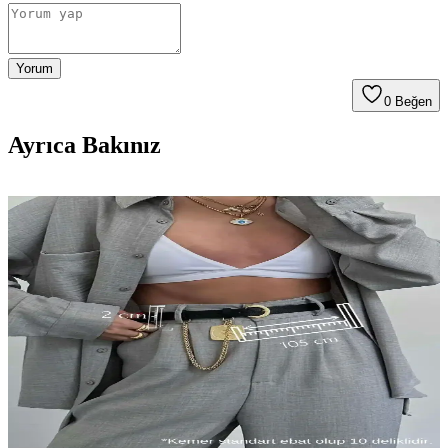
Yorum
0
Beğen
Ayrıca Bakınız
DNA Teyp Depolama Teknolojisi: Petabaytlarca
Veriyi Küçük Hacimlerde Saklama Yöntemi
DNA tabanlı veri depolama, petabaytlarca veriyi küçük hacimlerde
saklama potansiyeli sunar. Ancak düşük erişim hızları ve maliyetler,
teknolojinin yaygınlaşmasını sınırlamaktadır.
Beethoven’in Sağlık Durumu ve Ölüm Nedeni
Üzerine Modern Bilimsel Bulgular
Beethoven’in ölüm nedeni, karaciğer hastalıkları ve genetik risklerin
modern analizlerle ortaya konmasıyla daha iyi anlaşılıyor. Bu
araştırmalar, sanatçının sağlık sorunlarına yeni ışık tutuyor.