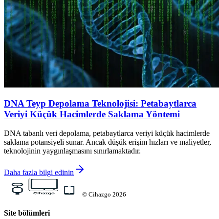
DNA Teyp Depolama Teknolojisi: Petabaytlarca
Veriyi Küçük Hacimlerde Saklama Yöntemi
DNA tabanlı veri depolama, petabaytlarca veriyi küçük hacimlerde
saklama potansiyeli sunar. Ancak düşük erişim hızları ve maliyetler,
teknolojinin yaygınlaşmasını sınırlamaktadır.
Daha fazla bilgi edinin
©
Cihazgo
2026
Site bölümleri