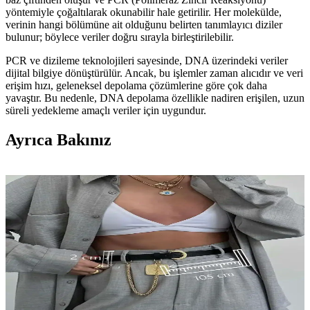
yöntemiyle çoğaltılarak okunabilir hale getirilir. Her molekülde,
verinin hangi bölümüne ait olduğunu belirten tanımlayıcı diziler
bulunur; böylece veriler doğru sırayla birleştirilebilir.
PCR ve dizileme teknolojileri sayesinde, DNA üzerindeki veriler
dijital bilgiye dönüştürülür. Ancak, bu işlemler zaman alıcıdır ve veri
erişim hızı, geleneksel depolama çözümlerine göre çok daha
yavaştır. Bu nedenle, DNA depolama özellikle nadiren erişilen, uzun
süreli yedekleme amaçlı veriler için uygundur.
Ayrıca Bakınız
DNA Teyp Depolama Teknolojisi: Petabaytlarca
Veriyi Küçük Hacimlerde Saklama Yöntemi
DNA tabanlı veri depolama, petabaytlarca veriyi küçük hacimlerde
saklama potansiyeli sunar. Ancak düşük erişim hızları ve maliyetler,
teknolojinin yaygınlaşmasını sınırlamaktadır.
Beethoven’in Sağlık Durumu ve Ölüm Nedeni
Üzerine Modern Bilimsel Bulgular