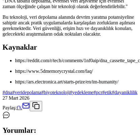
"DNA tabanlı depolama, evrensel veri arşivleme için evrimsel
zaman ölçeğinde çalışan bir teknoloji olarak değerlendirilebilir."
Bu teknoloji, veri depolama alanında devrim yaratma potansiyeline
sahiptir ancak pratik uygulamalarda karşılaşılan zorlukların aşılması
gerekmektedir. Veri güvenliği, erişim hızı ve dayanıklılık konuları,
gelecekteki araştırmaların odak noktaları olacaktır.
Kaynaklar
https://reddit.com/r/tech/comments/1nf0aip/dna_cassette_tape
https://www.5dmemorycrystal.com/faq/
https://ars.electronica.art/starts-prize/en/im-humanity/
#
dna
#
veridepolama
#
biyoteknoloji
#
yedekleme
#
pcr
#
etik
#
dayaniklilik
27 Mart 2026
Paylaş:
f
𝕏
Yorumlar: