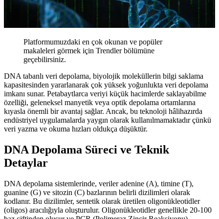
Platformumuzdaki en çok okunan ve popüler
makaleleri görmek için Trendler bölümüne
geçebilirsiniz.
DNA tabanlı veri depolama, biyolojik moleküllerin bilgi saklama
kapasitesinden yararlanarak çok yüksek yoğunlukta veri depolama
imkanı sunar. Petabaytlarca veriyi küçük hacimlerde saklayabilme
özelliği, geleneksel manyetik veya optik depolama ortamlarına
kıyasla önemli bir avantaj sağlar. Ancak, bu teknoloji hâlihazırda
endüstriyel uygulamalarda yaygın olarak kullanılmamaktadır çünkü
veri yazma ve okuma hızları oldukça düşüktür.
DNA Depolama Süreci ve Teknik
Detaylar
DNA depolama sistemlerinde, veriler adenine (A), timine (T),
guanine (G) ve sitozin (C) bazlarının belirli dizilimleri olarak
kodlanır. Bu dizilimler, sentetik olarak üretilen oligonükleotidler
(oligos) aracılığıyla oluşturulur. Oligonükleotidler genellikle 20-100
baz çiftinden oluşur ve PCR (Polimeraz Zincir Reaksiyonu)