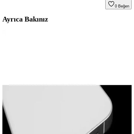
0
Beğen
Ayrıca Bakınız
Modern Elektroniğin Temeli: Silikon Wafer Nedir ve
Kullanım Alanları Nelerdir?
Silikon waferlar, mikroçip üretiminde temel platform olarak
kullanılan ince disklerdir. Üretim süreci, test aşamaları ve farklı
kullanım alanlarıyla modern teknolojinin vazgeçilmez parçalarıdır.
Air Fryer Sepetlerindeki Silikon Koruyucuların
İşlevleri ve Kullanım Önerileri
Air fryer sepetlerindeki silikon koruyucular, metal yüzey
çizilmelerini önler, gürültüyü azaltır ve sepetin stabilitesini artırır. Bu
parçalar yüksek sıcaklığa dayanıklıdır ve çıkarılmaları önerilmez.
Air Fryer İçin Silikon Kaplamalar: Kullanım,
Temizlik ve Tat Sorunlarının Detaylı İncelenmesi