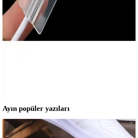
arada sunan silikon kılıf. Siyah renk, hafif yapı ve tam uyum ile
telefonunuzu korur, kullanım kolaylığı sağlar.
Fibaks Xiaomi Redmi Watch 3 Uyumlu Silikon
Kayış: Şık ve Dayanıklı Saat Bilekliği
Fibaks'in bej renkli silikon kayışı, Xiaomi Redmi Watch 3 ile
mükemmel uyum sağlar, şık tasarımı ve dayanıklılığıyla günlük ve
spor kullanıma uygun konfor sunar.
Go Aksesuar Yeni Nesil Type-C Silikon Kablo
Koruyucu, Yüksek Uyumluluk ve Dayanıklılık
Yüksek uyumlu ve dayanıklı silikon kablo koruyucu, cihazlarınızın
kablo uçlarını aşınma ve yıpranmalara karşı korur, estetik ve pratik
kullanım sağlar.
Ayın popüler yazıları