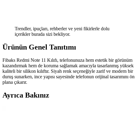
Trendler, ipuçları, rehberler ve yeni fikirlerle dolu
içerikler burada sizi bekliyor.
Ürünün Genel Tanıtımı
Fibaks Redmi Note 11 Kılıfı, telefonunuza hem estetik bir görünüm
kazandırmak hem de koruma sağlamak amacıyla tasarlanmış yüksek
kaliteli bir silikon kılıftır. Siyah renk seçeneğiyle zarif ve modern bir
duruş sunarken, ince yapısı sayesinde telefonun orijinal tasarımını ön
plana çıkarır.
Ayrıca Bakınız
Modern Elektroniğin Temeli: Silikon Wafer Nedir ve
Kullanım Alanları Nelerdir?
Silikon waferlar, mikroçip üretiminde temel platform olarak