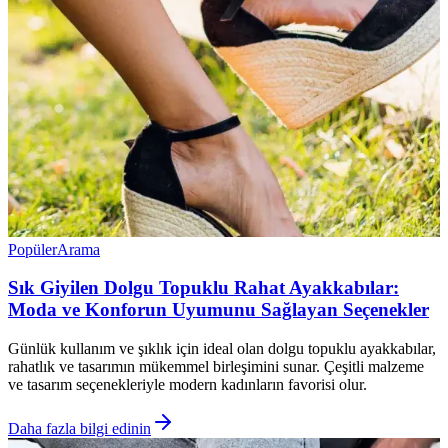
Popüler
Arama
Sık Giyilen Dolgu Topuklu Rahat Ayakkabılar:
Moda ve Konforun Uyumunu Sağlayan Seçenekler
Günlük kullanım ve şıklık için ideal olan dolgu topuklu ayakkabılar,
rahatlık ve tasarımın mükemmel birleşimini sunar. Çeşitli malzeme
ve tasarım seçenekleriyle modern kadınların favorisi olur.
Daha fazla bilgi edinin