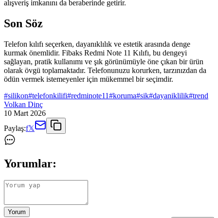
alışveriş imkanını da beraberinde getirir.
Son Söz
Telefon kılıfı seçerken, dayanıklılık ve estetik arasında denge
kurmak önemlidir. Fibaks Redmi Note 11 Kılıfı, bu dengeyi
sağlayan, pratik kullanımı ve şık görünümüyle öne çıkan bir ürün
olarak övgü toplamaktadır. Telefonunuzu korurken, tarzınızdan da
ödün vermek istemeyenler için mükemmel bir seçimdir.
#
silikon
#
telefonkilifi
#
redminote11
#
koruma
#
sik
#
dayaniklilik
#
trend
Volkan Dinç
10 Mart 2026
Paylaş:
f
𝕏
Yorumlar:
Yorum