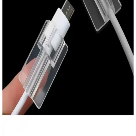
Silikon Topukluklar ile Ayakta Rahatlık ve Destek
Sağlama Rehberi
Silikon malzemeden yapılan topukluklar, ayak konforunu artırır,
ayak sağlığını destekler ve uzun süre ayakta kalanlara rahatlık sağlar.
Doğru kullanım ve bakım ile günlük yaşam kalitenizi yükseltir.
Fibaks Redmi Note 11 Kılıfı: Şıklık ve Koruma
Sunan Yüksek Kaliteli Silikon Kılıf
Fibaks Redmi Note 11 Kılıfı, estetik görünüm ve dayanıklılığı bir
arada sunan silikon kılıf. Siyah renk, hafif yapı ve tam uyum ile
telefonunuzu korur, kullanım kolaylığı sağlar.
Fibaks Xiaomi Redmi Watch 3 Uyumlu Silikon
Kayış: Şık ve Dayanıklı Saat Bilekliği
Fibaks'in bej renkli silikon kayışı, Xiaomi Redmi Watch 3 ile
mükemmel uyum sağlar, şık tasarımı ve dayanıklılığıyla günlük ve
spor kullanıma uygun konfor sunar.
Go Aksesuar Yeni Nesil Type-C Silikon Kablo