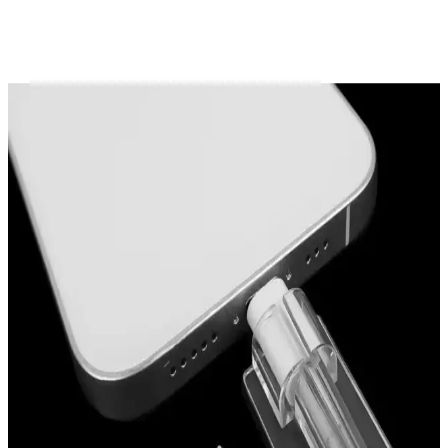
kullanılan ince disklerdir. Üretim süreci, test aşamaları ve farklı
kullanım alanlarıyla modern teknolojinin vazgeçilmez parçalarıdır.
Air Fryer Sepetlerindeki Silikon Koruyucuların
İşlevleri ve Kullanım Önerileri
Air fryer sepetlerindeki silikon koruyucular, metal yüzey
çizilmelerini önler, gürültüyü azaltır ve sepetin stabilitesini artırır. Bu
parçalar yüksek sıcaklığa dayanıklıdır ve çıkarılmaları önerilmez.
Air Fryer İçin Silikon Kaplamalar: Kullanım,
Temizlik ve Tat Sorunlarının Detaylı İncelenmesi
Air fryer silikon kaplamalarının malzeme özellikleri, temizlik
yöntemleri ve tat sorunlarının nedenleri detaylıca incelenmiştir.
Doğru bakım ve uygun deterjan seçimi ile kullanım kolaylığı
sağlanır.
Deliksiz Göbek Piercing Alternatifleri: Estetik ve
Konfor Sunan Çözüm Seçenekleri
Deliksiz göbek piercing alternatifleri, silikon halkalar, yapışkanlı ve
klipsli ürünler ile metal seçenekler sunar. Bu çözümler estetik ve
konforu bir arada sağlar, hijyen ve cilt sağlığına dikkat edilmelidir.