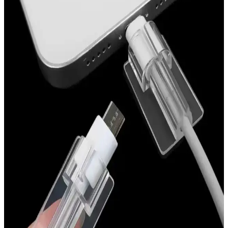
Air fryer silikon kaplamalarının malzeme özellikleri, temizlik
yöntemleri ve tat sorunlarının nedenleri detaylıca incelenmiştir.
Doğru bakım ve uygun deterjan seçimi ile kullanım kolaylığı
sağlanır.
Deliksiz Göbek Piercing Alternatifleri: Estetik ve
Konfor Sunan Çözüm Seçenekleri
Deliksiz göbek piercing alternatifleri, silikon halkalar, yapışkanlı ve
klipsli ürünler ile metal seçenekler sunar. Bu çözümler estetik ve
konforu bir arada sağlar, hijyen ve cilt sağlığına dikkat edilmelidir.
Silikon Topukluklar ile Ayakta Rahatlık ve Destek
Sağlama Rehberi
Silikon malzemeden yapılan topukluklar, ayak konforunu artırır,
ayak sağlığını destekler ve uzun süre ayakta kalanlara rahatlık sağlar.
Doğru kullanım ve bakım ile günlük yaşam kalitenizi yükseltir.
Fibaks Redmi Note 11 Kılıfı: Şıklık ve Koruma
Sunan Yüksek Kaliteli Silikon Kılıf
Fibaks Redmi Note 11 Kılıfı, estetik görünüm ve dayanıklılığı bir