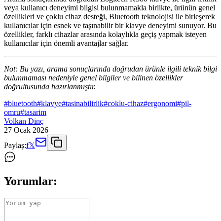
veya kullanıcı deneyimi bilgisi bulunmamakla birlikte, ürünün genel
özellikleri ve çoklu cihaz desteği, Bluetooth teknolojisi ile birleşerek
kullanıcılar için esnek ve taşınabilir bir klavye deneyimi sunuyor. Bu
özellikler, farklı cihazlar arasında kolaylıkla geçiş yapmak isteyen
kullanıcılar için önemli avantajlar sağlar.
Not: Bu yazı, arama sonuçlarında doğrudan ürünle ilgili teknik bilgi
bulunmaması nedeniyle genel bilgiler ve bilinen özellikler
doğrultusunda hazırlanmıştır.
#
bluetooth
#
klavye
#
tasinabilirlik
#
coklu-cihaz
#
ergonomi
#
pil-
omru
#
tasarim
Volkan Dinç
27 Ocak 2026
Paylaş:
f
𝕏
Yorumlar: