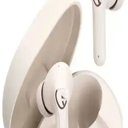
MOBAX Lila, renkli tasarımı, yüksek ses kalitesi ve kablosuz
kullanım özelliğiyle çocuklar ve gençler için ideal, ergonomik ve şık
bir oyuncu kulaklığıdır.
Renault Megan Clio ve Genel Markalar Bluetooth
Araç Teyp Karşılaştırması
Renault Megan Clio ve genel markaların Bluetooth araç teypleri
karşılaştırılıyor. Ses kalitesi, kurulum kolaylığı ve kullanıcı
yorumlarıyla en uygun seçeneği belirleyin.
Resolut Bluetooth Hoparlör: Yüksek Ses Kalitesi ve
Renkli Işık Efektleriyle Partilere Renk Katın
Resolut Bluetooth Hoparlör, yüksek ses kalitesi ve renkli ışık
efektleriyle öne çıkan, taşınabilir ve şık tasarımlı bir müzik cihazıdır.
Kablosuz bağlantı, mikrofon ve radyo özellikleriyle eğlenceyi
doruğa çıkarır.
Lenovo Lp1s ve Lp40 Pro Kablosuz Kulaklık
Karşılaştırması: Özellikler ve Kullanıcı Yorumları
Lenovo Lp1s ve Lp40 Pro kablosuz kulaklıkların özellikleri,