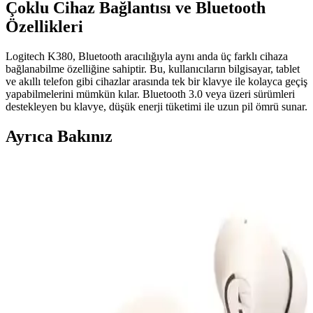
Çoklu Cihaz Bağlantısı ve Bluetooth
Özellikleri
Logitech K380, Bluetooth aracılığıyla aynı anda üç farklı cihaza
bağlanabilme özelliğine sahiptir. Bu, kullanıcıların bilgisayar, tablet
ve akıllı telefon gibi cihazlar arasında tek bir klavye ile kolayca geçiş
yapabilmelerini mümkün kılar. Bluetooth 3.0 veya üzeri sürümleri
destekleyen bu klavye, düşük enerji tüketimi ile uzun pil ömrü sunar.
Ayrıca Bakınız
JBL 770 NC Kulak Üstü Kablosuz Kulaklık Aktif
Gürültü Engelleme ve Uzun Pil Ömrü ile
JBL 770 NC, aktif gürültü engelleme, uzun pil ömrü ve yüksek ses
kalitesi ile kablosuz kullanımda öne çıkan modern kulaklık
modelidir.
MOBAX Lila Bluetoothlu Işıklı Oyuncu Kulaklığı
Çocuklar ve Gençler İçin Şık ve Fonksiyonel