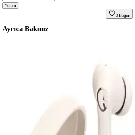
Yorum
0
Beğen
Ayrıca Bakınız
JBL 770 NC Kulak Üstü Kablosuz Kulaklık Aktif
Gürültü Engelleme ve Uzun Pil Ömrü ile
JBL 770 NC, aktif gürültü engelleme, uzun pil ömrü ve yüksek ses
kalitesi ile kablosuz kullanımda öne çıkan modern kulaklık
modelidir.
MOBAX Lila Bluetoothlu Işıklı Oyuncu Kulaklığı
Çocuklar ve Gençler İçin Şık ve Fonksiyonel
MOBAX Lila, renkli tasarımı, yüksek ses kalitesi ve kablosuz
kullanım özelliğiyle çocuklar ve gençler için ideal, ergonomik ve şık
bir oyuncu kulaklığıdır.
Renault Megan Clio ve Genel Markalar Bluetooth