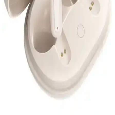
kullanıcı yorumları ve karşılaştırmalarıyla ilgili kapsamlı bilgiler
içerir.
Arylic Bt 10 Bluetooth Ses Vericisi: Yüksek Kaliteli
Kablosuz Ses Aktarımı
Arylic Bt 10 Bluetooth Ses Vericisi, yüksek ses kalitesi, kolay
kurulum ve düşük enerji tüketimi ile çeşitli cihazlar arasında
kablosuz ses aktarımını sağlar. Modern tasarımıyla ev ve araç içi
kullanımda avantaj sunar.
Çoklu Cihaz Kumandaları: Akıllı Ev ve Ofis
Kontrolünde Çok Yönlü Çözüm Seçenekleri
Çoklu cihaz kumandaları, kablolu ve kablosuz şarj, Bluetooth
bağlantısı ve geniş uyumluluk özellikleriyle ev ve ofislerde cihaz
yönetimini kolaylaştırır.
Soundpeats T3 Pro Tws Bluetooth 5.4 Kablosuz
Kulaklık Özellikleri ve Kullanıcı Yorumları
Soundpeats T3 Pro Tws Bluetooth 5.4 kulaklık, yüksek ses kalitesi,
uzun pil ömrü ve konforlu tasarımıyla günlük ve spor kullanımına
uygun, gelişmiş özellikler sunar.