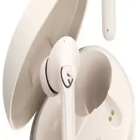
Araç Teyp Karşılaştırması
Renault Megan Clio ve genel markaların Bluetooth araç teypleri
karşılaştırılıyor. Ses kalitesi, kurulum kolaylığı ve kullanıcı
yorumlarıyla en uygun seçeneği belirleyin.
Resolut Bluetooth Hoparlör: Yüksek Ses Kalitesi ve
Renkli Işık Efektleriyle Partilere Renk Katın
Resolut Bluetooth Hoparlör, yüksek ses kalitesi ve renkli ışık
efektleriyle öne çıkan, taşınabilir ve şık tasarımlı bir müzik cihazıdır.
Kablosuz bağlantı, mikrofon ve radyo özellikleriyle eğlenceyi
doruğa çıkarır.
Lenovo Lp1s ve Lp40 Pro Kablosuz Kulaklık
Karşılaştırması: Özellikler ve Kullanıcı Yorumları
Lenovo Lp1s ve Lp40 Pro kablosuz kulaklıkların özellikleri,
kullanıcı yorumları ve karşılaştırmalarıyla ilgili kapsamlı bilgiler
içerir.
Arylic Bt 10 Bluetooth Ses Vericisi: Yüksek Kaliteli
Kablosuz Ses Aktarımı