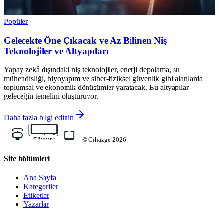
Popüler
Gelecekte Öne Çıkacak ve Az Bilinen Niş
Teknolojiler ve Altyapıları
Yapay zekâ dışındaki niş teknolojiler, enerji depolama, su
mühendisliği, biyoyapım ve siber-fiziksel güvenlik gibi alanlarda
toplumsal ve ekonomik dönüşümler yaratacak. Bu altyapılar
geleceğin temelini oluşturuyor.
Daha fazla bilgi edinin
©
Cihazgo
2026
Site bölümleri
Ana Sayfa
Kategoriler
Etiketler
Yazarlar