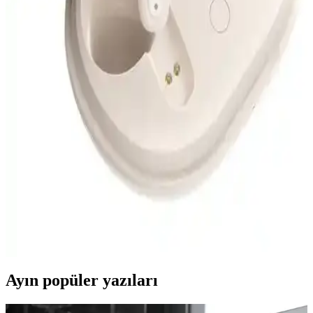
Arylic Bt 10 Bluetooth Ses Vericisi, yüksek ses kalitesi, kolay
kurulum ve düşük enerji tüketimi ile çeşitli cihazlar arasında
kablosuz ses aktarımını sağlar. Modern tasarımıyla ev ve araç içi
kullanımda avantaj sunar.
Çoklu Cihaz Kumandaları: Akıllı Ev ve Ofis
Kontrolünde Çok Yönlü Çözüm Seçenekleri
Çoklu cihaz kumandaları, kablolu ve kablosuz şarj, Bluetooth
bağlantısı ve geniş uyumluluk özellikleriyle ev ve ofislerde cihaz
yönetimini kolaylaştırır.
Soundpeats T3 Pro Tws Bluetooth 5.4 Kablosuz
Kulaklık Özellikleri ve Kullanıcı Yorumları
Soundpeats T3 Pro Tws Bluetooth 5.4 kulaklık, yüksek ses kalitesi,
uzun pil ömrü ve konforlu tasarımıyla günlük ve spor kullanımına
uygun, gelişmiş özellikler sunar.
Ayın popüler yazıları