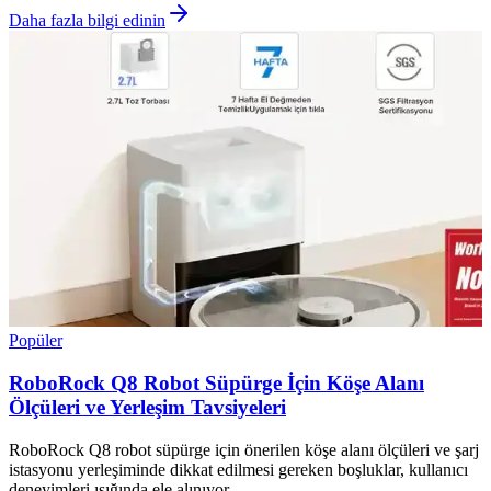
Daha fazla bilgi edinin
Popüler
RoboRock Q8 Robot Süpürge İçin Köşe Alanı
Ölçüleri ve Yerleşim Tavsiyeleri
RoboRock Q8 robot süpürge için önerilen köşe alanı ölçüleri ve şarj
istasyonu yerleşiminde dikkat edilmesi gereken boşluklar, kullanıcı
deneyimleri ışığında ele alınıyor.