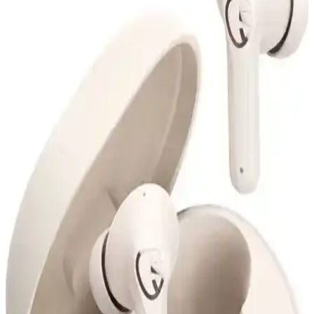
Çocuklar ve Gençler İçin Şık ve Fonksiyonel
MOBAX Lila, renkli tasarımı, yüksek ses kalitesi ve kablosuz
kullanım özelliğiyle çocuklar ve gençler için ideal, ergonomik ve şık
bir oyuncu kulaklığıdır.
Renault Megan Clio ve Genel Markalar Bluetooth
Araç Teyp Karşılaştırması
Renault Megan Clio ve genel markaların Bluetooth araç teypleri
karşılaştırılıyor. Ses kalitesi, kurulum kolaylığı ve kullanıcı
yorumlarıyla en uygun seçeneği belirleyin.
Resolut Bluetooth Hoparlör: Yüksek Ses Kalitesi ve
Renkli Işık Efektleriyle Partilere Renk Katın
Resolut Bluetooth Hoparlör, yüksek ses kalitesi ve renkli ışık
efektleriyle öne çıkan, taşınabilir ve şık tasarımlı bir müzik cihazıdır.
Kablosuz bağlantı, mikrofon ve radyo özellikleriyle eğlenceyi
doruğa çıkarır.
Lenovo Lp1s ve Lp40 Pro Kablosuz Kulaklık
Karşılaştırması: Özellikler ve Kullanıcı Yorumları