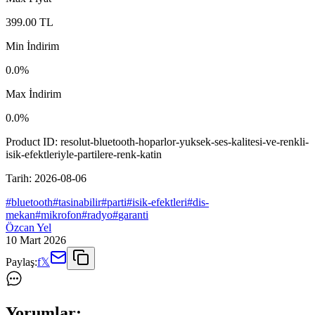
399.00
TL
Min İndirim
0.0
%
Max İndirim
0.0
%
Product ID:
resolut-bluetooth-hoparlor-yuksek-ses-kalitesi-ve-renkli-
isik-efektleriyle-partilere-renk-katin
Tarih:
2026-08-06
#
bluetooth
#
tasinabilir
#
parti
#
isik-efektleri
#
dis-
mekan
#
mikrofon
#
radyo
#
garanti
Özcan Yel
10 Mart 2026
Paylaş:
f
𝕏
Yorumlar: