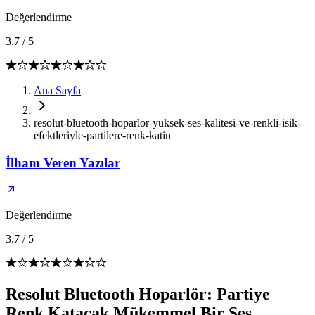
Değerlendirme
3.7
/
5
Ana Sayfa
resolut-bluetooth-hoparlor-yuksek-ses-kalitesi-ve-renkli-isik-
efektleriyle-partilere-renk-katin
İlham Veren Yazılar
Değerlendirme
3.7
/
5
Resolut Bluetooth Hoparlör: Partiye
Renk Katacak Mükemmel Bir Ses