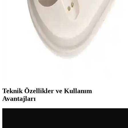
Çoklu Cihaz Kumandaları: Akıllı Ev ve Ofis
Kontrolünde Çok Yönlü Çözüm Seçenekleri
Çoklu cihaz kumandaları, kablolu ve kablosuz şarj, Bluetooth
bağlantısı ve geniş uyumluluk özellikleriyle ev ve ofislerde cihaz
yönetimini kolaylaştırır.
Soundpeats T3 Pro Tws Bluetooth 5.4 Kablosuz
Kulaklık Özellikleri ve Kullanıcı Yorumları
Soundpeats T3 Pro Tws Bluetooth 5.4 kulaklık, yüksek ses kalitesi,
uzun pil ömrü ve konforlu tasarımıyla günlük ve spor kullanımına
uygun, gelişmiş özellikler sunar.
Teknik Özellikler ve Kullanım
Avantajları