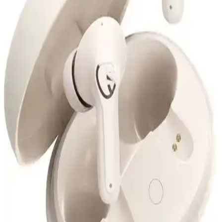
Resolut Bluetooth Hoparlör: Yüksek Ses Kalitesi ve
Renkli Işık Efektleriyle Partilere Renk Katın
Resolut Bluetooth Hoparlör, yüksek ses kalitesi ve renkli ışık
efektleriyle öne çıkan, taşınabilir ve şık tasarımlı bir müzik cihazıdır.
Kablosuz bağlantı, mikrofon ve radyo özellikleriyle eğlenceyi
doruğa çıkarır.
Lenovo Lp1s ve Lp40 Pro Kablosuz Kulaklık
Karşılaştırması: Özellikler ve Kullanıcı Yorumları
Lenovo Lp1s ve Lp40 Pro kablosuz kulaklıkların özellikleri,
kullanıcı yorumları ve karşılaştırmalarıyla ilgili kapsamlı bilgiler
içerir.
Arylic Bt 10 Bluetooth Ses Vericisi: Yüksek Kaliteli
Kablosuz Ses Aktarımı
Arylic Bt 10 Bluetooth Ses Vericisi, yüksek ses kalitesi, kolay
kurulum ve düşük enerji tüketimi ile çeşitli cihazlar arasında
kablosuz ses aktarımını sağlar. Modern tasarımıyla ev ve araç içi
kullanımda avantaj sunar.