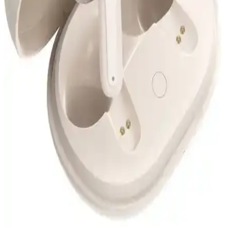
Lenovo Lp1s ve Lp40 Pro kablosuz kulaklıkların özellikleri,
kullanıcı yorumları ve karşılaştırmalarıyla ilgili kapsamlı bilgiler
içerir.
Arylic Bt 10 Bluetooth Ses Vericisi: Yüksek Kaliteli
Kablosuz Ses Aktarımı
Arylic Bt 10 Bluetooth Ses Vericisi, yüksek ses kalitesi, kolay
kurulum ve düşük enerji tüketimi ile çeşitli cihazlar arasında
kablosuz ses aktarımını sağlar. Modern tasarımıyla ev ve araç içi
kullanımda avantaj sunar.
Çoklu Cihaz Kumandaları: Akıllı Ev ve Ofis
Kontrolünde Çok Yönlü Çözüm Seçenekleri
Çoklu cihaz kumandaları, kablolu ve kablosuz şarj, Bluetooth
bağlantısı ve geniş uyumluluk özellikleriyle ev ve ofislerde cihaz
yönetimini kolaylaştırır.
Soundpeats T3 Pro Tws Bluetooth 5.4 Kablosuz
Kulaklık Özellikleri ve Kullanıcı Yorumları