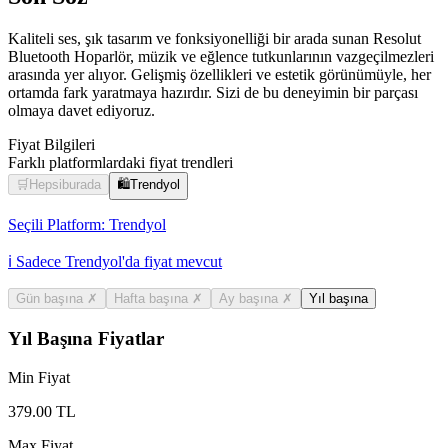
Kaliteli ses, şık tasarım ve fonksiyonelliği bir arada sunan Resolut
Bluetooth Hoparlör, müzik ve eğlence tutkunlarının vazgeçilmezleri
arasında yer alıyor. Gelişmiş özellikleri ve estetik görünümüyle, her
ortamda fark yaratmaya hazırdır. Sizi de bu deneyimin bir parçası
olmaya davet ediyoruz.
Fiyat Bilgileri
Farklı platformlardaki fiyat trendleri
🛒
Hepsiburada
🛍️
Trendyol
Seçili Platform:
Trendyol
ℹ️ Sadece Trendyol'da fiyat mevcut
Gün başına
✗
Hafta başına
✗
Ay başına
✗
Yıl başına
Yıl Başına Fiyatlar
Min Fiyat
379.00
TL
Max Fiyat