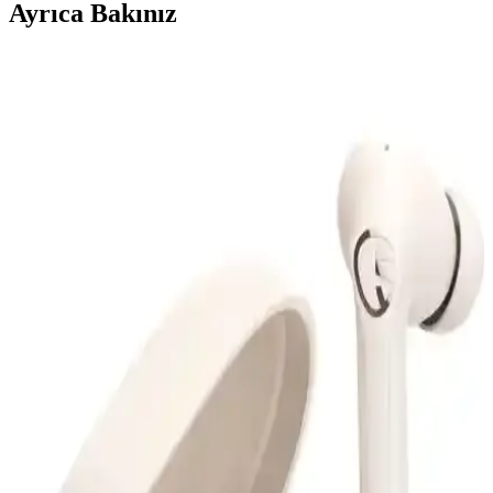
Ayrıca Bakınız
JBL 770 NC Kulak Üstü Kablosuz Kulaklık Aktif
Gürültü Engelleme ve Uzun Pil Ömrü ile
JBL 770 NC, aktif gürültü engelleme, uzun pil ömrü ve yüksek ses
kalitesi ile kablosuz kullanımda öne çıkan modern kulaklık
modelidir.
MOBAX Lila Bluetoothlu Işıklı Oyuncu Kulaklığı
Çocuklar ve Gençler İçin Şık ve Fonksiyonel
MOBAX Lila, renkli tasarımı, yüksek ses kalitesi ve kablosuz
kullanım özelliğiyle çocuklar ve gençler için ideal, ergonomik ve şık
bir oyuncu kulaklığıdır.
Renault Megan Clio ve Genel Markalar Bluetooth
Araç Teyp Karşılaştırması
Renault Megan Clio ve genel markaların Bluetooth araç teypleri
karşılaştırılıyor. Ses kalitesi, kurulum kolaylığı ve kullanıcı
yorumlarıyla en uygun seçeneği belirleyin.