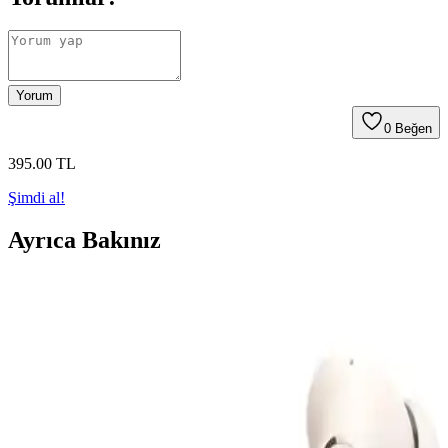
Yorum
0
Beğen
395
.00
TL
Şimdi al!
Ayrıca Bakınız
JBL 770 NC Kulak Üstü Kablosuz Kulaklık Aktif
Gürültü Engelleme ve Uzun Pil Ömrü ile
JBL 770 NC, aktif gürültü engelleme, uzun pil ömrü ve yüksek ses
kalitesi ile kablosuz kullanımda öne çıkan modern kulaklık
modelidir.
MOBAX Lila Bluetoothlu Işıklı Oyuncu Kulaklığı