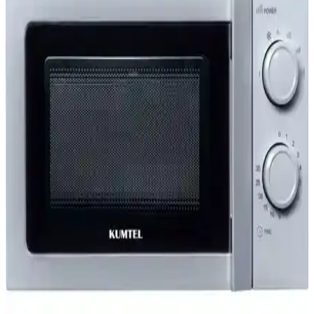
önceden hazırlanmış yiyeceklerin içinin hızlıca ısınmasını ve dışının
kıtırlaşmasını sağlar. Bu yöntem zaman tasarrufu ve lezzet dengesi
sunar.
Altus Almd-20 Panel 20LT Mikrodalga Fırın:
Yüksek Performans ve Şık Tasarım
Altus Almd-20 20 litrelik mikrodalga fırın, 700 W gücü ve mekanik
kontrol paneliyle hızlı ısıtma sağlar. Döner tabak ve buz çözme
fonksiyonlarıyla kullanışlı, şık tasarımıyla modern mutfaklara uyum
sağlar.
Uzun Ömürlü Mikrodalga Fırın Seçimi:
Dayanıklılık ve Öne Çıkan Modellerin İncelenmesi
Mikrodalga fırınların uzun ömürlü olması marka, teknoloji ve
kullanım alışkanlıklarına bağlıdır. İnverter teknolojisi ve basit tasarım
dayanıklılığı artırırken, Panasonic ve GE öne çıkar.
KUMTEL HMIN-01 ve HMIN-05 Mikrodalga
Fırınlarının Detaylı Karşılaştırması
KUMTEL HMIN-01 ve HMIN-05 mikrodalga fırınlarının