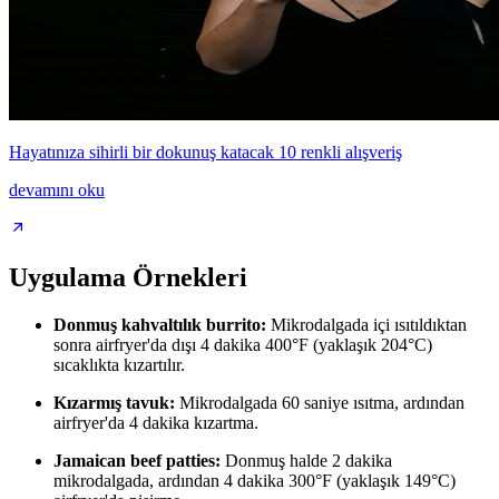
Hayatınıza sihirli bir dokunuş katacak 10 renkli alışveriş
devamını oku
Uygulama Örnekleri
Donmuş kahvaltılık burrito:
Mikrodalgada içi ısıtıldıktan
sonra airfryer'da dışı 4 dakika 400°F (yaklaşık 204°C)
sıcaklıkta kızartılır.
Kızarmış tavuk:
Mikrodalgada 60 saniye ısıtma, ardından
airfryer'da 4 dakika kızartma.
Jamaican beef patties:
Donmuş halde 2 dakika
mikrodalgada, ardından 4 dakika 300°F (yaklaşık 149°C)