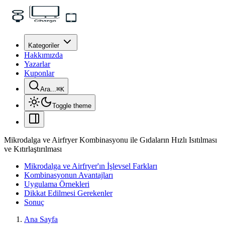
Kategoriler
Hakkımızda
Yazarlar
Kuponlar
Ara...
⌘
K
Toggle theme
Mikrodalga ve Airfryer Kombinasyonu ile Gıdaların Hızlı Isıtılması
ve Kıtırlaştırılması
Mikrodalga ve Airfryer'ın İşlevsel Farkları
Kombinasyonun Avantajları
Uygulama Örnekleri
Dikkat Edilmesi Gerekenler
Sonuç
Ana Sayfa