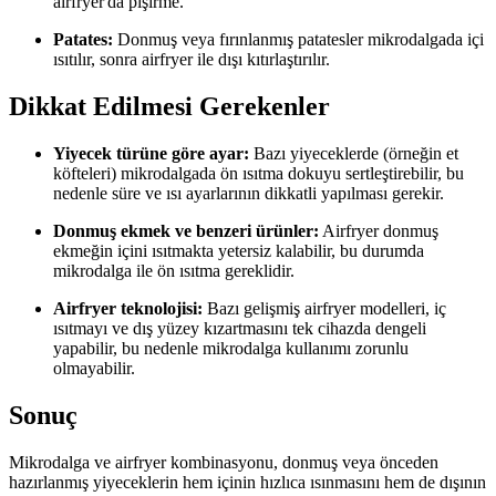
airfryer'da pişirme.
Patates:
Donmuş veya fırınlanmış patatesler mikrodalgada içi
ısıtılır, sonra airfryer ile dışı kıtırlaştırılır.
Dikkat Edilmesi Gerekenler
Yiyecek türüne göre ayar:
Bazı yiyeceklerde (örneğin et
köfteleri) mikrodalgada ön ısıtma dokuyu sertleştirebilir, bu
nedenle süre ve ısı ayarlarının dikkatli yapılması gerekir.
Donmuş ekmek ve benzeri ürünler:
Airfryer donmuş
ekmeğin içini ısıtmakta yetersiz kalabilir, bu durumda
mikrodalga ile ön ısıtma gereklidir.
Airfryer teknolojisi:
Bazı gelişmiş airfryer modelleri, iç
ısıtmayı ve dış yüzey kızartmasını tek cihazda dengeli
yapabilir, bu nedenle mikrodalga kullanımı zorunlu
olmayabilir.
Sonuç
Mikrodalga ve airfryer kombinasyonu, donmuş veya önceden
hazırlanmış yiyeceklerin hem içinin hızlıca ısınmasını hem de dışının