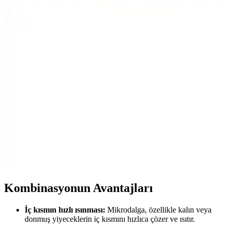
özellikleri, kullanıcı yorumları ve karşılaştırmasıyla, ihtiyaçlarınıza
en uygun modeli seçmenize yardımcı olacak detaylar.
Mikrodalga Fırınlarda Yüksek Voltajlı Plastik
Gövdeli Sigortaların Rolü ve Özellikleri
Mikrodalga fırınlarda kullanılan 5 kV gerilim ve 700 mA akım
değerine sahip plastik gövdeli yüksek voltajlı sigortalar, aşırı akımda
hızlı devre kesimi sağlayarak cihaz güvenliğini artırır ve üretim
maliyetlerini düşürür.
Kumtel Hm 03 Mikrodalga Fırın Gri: Pratik ve Şık
Mutfak İçin Uygun Model
Kumtel Hm 03 mikrodalga, 20 litrelik geniş iç hacmi, 700 watt gücü
ve buz çözme fonksiyonu ile hızlı ve pratik yemek hazırlama imkanı
sunar. Şık gri tasarımıyla mutfak dekorunu tamamlar.
Kombinasyonun Avantajları
İç kısmın hızlı ısınması:
Mikrodalga, özellikle kalın veya
donmuş yiyeceklerin iç kısmını hızlıca çözer ve ısıtır.