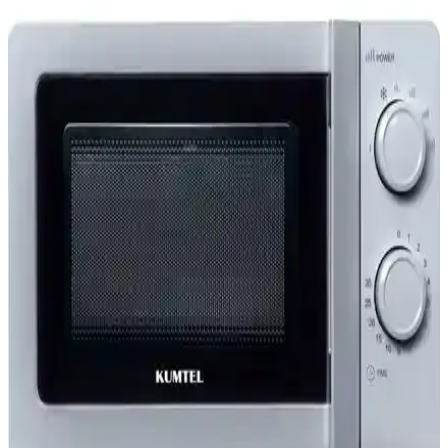
Mikrodalga ve airfryer cihazlarının birlikte kullanımı, donmuş veya
önceden hazırlanmış yiyeceklerin içinin hızlıca ısınmasını ve dışının
kıtırlaşmasını sağlar. Bu yöntem zaman tasarrufu ve lezzet dengesi
sunar.
Altus Almd-20 Panel 20LT Mikrodalga Fırın:
Yüksek Performans ve Şık Tasarım
Altus Almd-20 20 litrelik mikrodalga fırın, 700 W gücü ve mekanik
kontrol paneliyle hızlı ısıtma sağlar. Döner tabak ve buz çözme
fonksiyonlarıyla kullanışlı, şık tasarımıyla modern mutfaklara uyum
sağlar.
Uzun Ömürlü Mikrodalga Fırın Seçimi:
Dayanıklılık ve Öne Çıkan Modellerin İncelenmesi
Mikrodalga fırınların uzun ömürlü olması marka, teknoloji ve
kullanım alışkanlıklarına bağlıdır. İnverter teknolojisi ve basit tasarım
dayanıklılığı artırırken, Panasonic ve GE öne çıkar.
KUMTEL HMIN-01 ve HMIN-05 Mikrodalga
Fırınlarının Detaylı Karşılaştırması