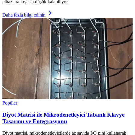
cihazlara kıyasla düşük kalabiliyor.
Daha fazla bilgi edinin
Popüler
Diyot Matrisi ile Mikrodenetleyici Tabanlı Klavye
Tasarımı ve Entegrasyonu
Diyot matrisi, mikrodenetleyicilerde az sayıda I/O pini kullanarak