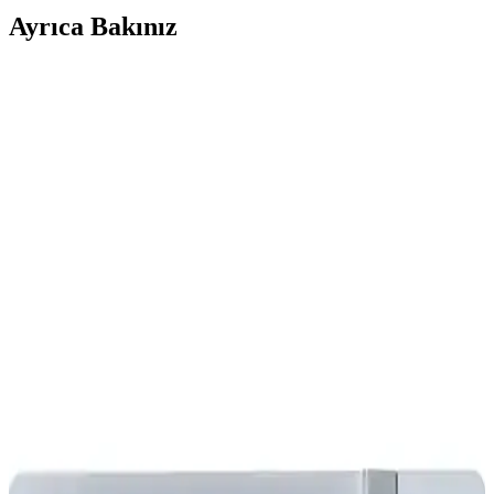
Ayrıca Bakınız
Mikrodalga ve Hava Fritözü Kombine Cihazların
Performans ve Kullanım Değerlendirmesi
Mikrodalga ve hava fritözü kombine cihazlar, küçük mutfaklar için
alan tasarrufu sağlarken mikrodalga fonksiyonu genellikle
beklentileri karşılıyor. Ancak hava fritözü performansı standart
cihazlara kıyasla düşük kalabiliyor.
Airfryer ile Tost ve Yumurta Pişirme Teknikleri:
Pratik ve Lezzetli Yöntemler
Airfryer'da tereyağı kullanarak tostun çıtır ve yumuşak pişirilmesi,
yumurtanın kontrollü aşamalarda hazırlanması ve mikrodalga
alternatifi hızlı kahvaltı seçenekleri detaylı şekilde ele alınmıştır.
Mikrodalga ve Airfryer Kombinasyonu ile Gıdaların
Hızlı Isıtılması ve Kıtırlaştırılması
Mikrodalga ve airfryer cihazlarının birlikte kullanımı, donmuş veya