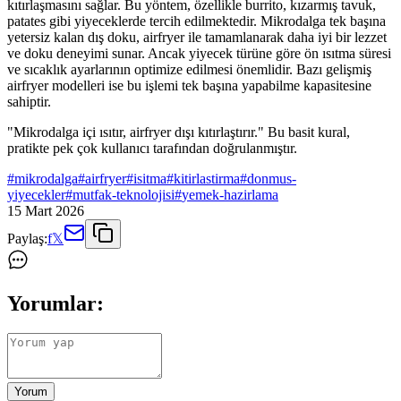
kıtırlaşmasını sağlar. Bu yöntem, özellikle burrito, kızarmış tavuk,
patates gibi yiyeceklerde tercih edilmektedir. Mikrodalga tek başına
yetersiz kalan dış doku, airfryer ile tamamlanarak daha iyi bir lezzet
ve doku deneyimi sunar. Ancak yiyecek türüne göre ön ısıtma süresi
ve sıcaklık ayarlarının optimize edilmesi önemlidir. Bazı gelişmiş
airfryer modelleri ise bu işlemi tek başına yapabilme kapasitesine
sahiptir.
"Mikrodalga içi ısıtır, airfryer dışı kıtırlaştırır." Bu basit kural,
pratikte pek çok kullanıcı tarafından doğrulanmıştır.
#
mikrodalga
#
airfryer
#
isitma
#
kitirlastirma
#
donmus-
yiyecekler
#
mutfak-teknolojisi
#
yemek-hazirlama
15 Mart 2026
Paylaş:
f
𝕏
Yorumlar:
Yorum