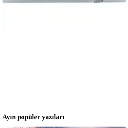
KUMTEL HMIN-01 ve HMIN-05 mikrodalga fırınlarının
özellikleri, kullanıcı yorumları ve karşılaştırmasıyla, ihtiyaçlarınıza
en uygun modeli seçmenize yardımcı olacak detaylar.
Mikrodalga Fırınlarda Yüksek Voltajlı Plastik
Gövdeli Sigortaların Rolü ve Özellikleri
Mikrodalga fırınlarda kullanılan 5 kV gerilim ve 700 mA akım
değerine sahip plastik gövdeli yüksek voltajlı sigortalar, aşırı akımda
hızlı devre kesimi sağlayarak cihaz güvenliğini artırır ve üretim
maliyetlerini düşürür.
Kumtel Hm 03 Mikrodalga Fırın Gri: Pratik ve Şık
Mutfak İçin Uygun Model
Kumtel Hm 03 mikrodalga, 20 litrelik geniş iç hacmi, 700 watt gücü
ve buz çözme fonksiyonu ile hızlı ve pratik yemek hazırlama imkanı
sunar. Şık gri tasarımıyla mutfak dekorunu tamamlar.
Ayın popüler yazıları