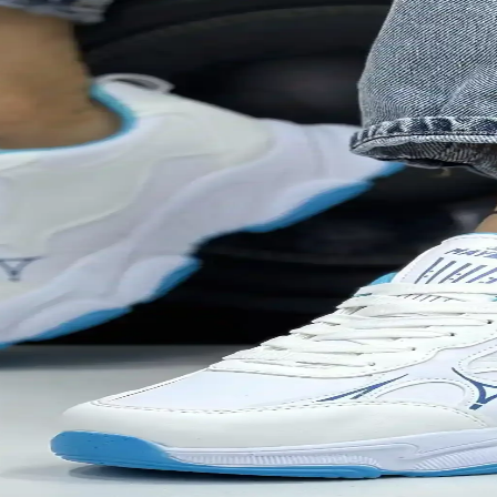
for Özellikleri
rz ve yaşam biçimine uygun seçenekler sunuyor. Hafif, nefes alabilir ma
mel Kriterler ve Trendler
. Malzeme kalitesi ve güncel trendler, doğru modeli bulmada önemli rol
i Renk Seçenekleriyle Şıklık ve Konfor Sunar
kerlar, rahatlık ve estetiği bir araya getiriyor, farklı tarzlara uygun se
i Günlük Hayatta Kullanım İçin Uygun
rle günlük kullanımda rahatlık sağlar, hafif malzemeler ve dayanıklı taba
for ve Şıklık Sunan Yeri
meleriyle konfor ve şıklığı bir arada sağlar, çeşitli modeller ve tasarı
klı Ayak Desteği
 ayak sağlığını koruyan, günlük ve spor kullanımına uygun rahat ayakkab