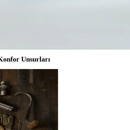
ik ile Fonksiyonun Dengesi
fonksiyonellik arasındaki dengeyi sağlar. Konfor ve şıklık bir arada, det
ı Bir Arada Sunan Modeller
arı ve konfor odaklı tasarımlarıyla günlük kullanım için ideal. Dayanıklı 
 Konfor Unsurları