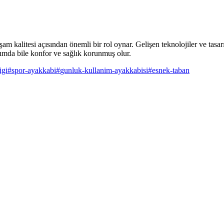
am kalitesi açısından önemli bir rol oynar. Gelişen teknolojiler ve tasar
nımda bile konfor ve sağlık korunmuş olur.
igi
#
spor-ayakkabi
#
gunluk-kullanim-ayakkabisi
#
esnek-taban