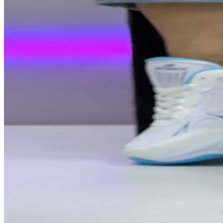
Kadın Sneaker Modelleri 2024 Güncel Trendler ve Kon
Güncel kadın sneaker modelleri, şık ve konforlu tasarımlarıyla her ta
Kadın Sneaker Seçiminde Dikkat Edilmesi Gereken Te
Kadın sneaker seçiminde rahatlık, stil ve kullanım amacı ön plandadır
Kadın Günlük Sneaker Modelleri Beyaz Pudra ve Mav
Kadınlar için günlük kullanımda tercih edilen beyaz, pudra ve mavi snea
Kadınlar İçin Modern ve Konforlu Sneaker Modeller
Kadın sneaker modelleri, şık tasarımlar ve gelişmiş teknolojik özellikle
Kadın Sneaker Ayakkabılarda Marjin Markasının Kon
Marjin markasının kadın sneaker ayakkabıları, dayanıklı ve hafif malze
Kadın Sneaker'larda Geniş Konfor Yelpazesi ve Sağlı
Kadın sneaker'lar, geniş konfor yelpazesi ve teknolojik özellikleriyle