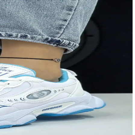
lzemeler ve modern tasarımlarla hareketli günlerinize uyum sağlar.
 oynar.
çenekler sunuyor.
nlar ile konforu artırır.
mlarla günlük ve spor kullanıma uygun seçenekler sunar.
ılardır.