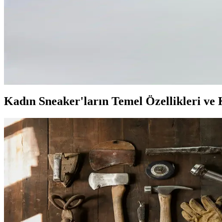
Kadın Sneaker Tasarımında Detayların Rolü ve Estet
Kadın sneaker tasarımında malzeme, renk ve teknik detaylar, estetik ve 
Kadın Günlük Sneaker Seçenekleri: Konfor ve Şıklığ
Beyaz ve mavi renk seçenekleriyle sunulan kadın sneaker'lar, hafif yapıl
Kadın Sneaker'ların Temel Özellikleri ve