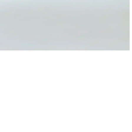
aylar ise tarzın anahtarıdır.
ve şık modeller, çeşitli aktivitelerde rahatlık sağlar.