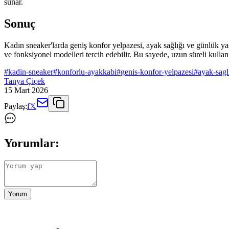
sunar.
Sonuç
Kadın sneaker'larda geniş konfor yelpazesi, ayak sağlığı ve günlük yaş
ve fonksiyonel modelleri tercih edebilir. Bu sayede, uzun süreli kulla
#
kadin-sneaker
#
konforlu-ayakkabi
#
genis-konfor-yelpazesi
#
ayak-sagl
Tanya Çiçek
15 Mart 2026
Paylaş:
f
𝕏
Yorumlar:
Yorum