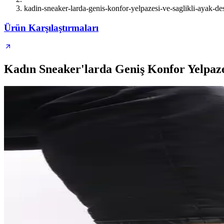
kadin-sneaker-larda-genis-konfor-yelpazesi-ve-saglikli-ayak-de
Ürün Karşılaştırmaları
Kadın Sneaker'larda Geniş Konfor Yelpazes