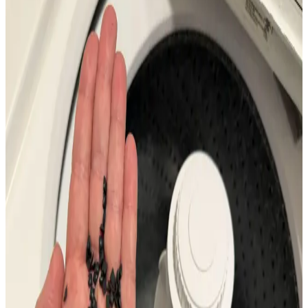
Otomatik algılamalı çamaşır makineleri su ve enerji tasarrufu
sağlarken, çok kirli iş kıyafetlerinde yetersiz su kullanımı temizlik
sorunlarına yol açabilir. Doğru program ve ön işlem önemlidir.
Yeni Ev Alımında Beyaz Eşya ve Ev Aletleri Seçimi:
Dayanıklılık, Markalar ve Tavsiyeler
Yeni eve taşınırken beyaz eşya ve ev aletleri seçimi kullanım
kolaylığı, dayanıklılık ve bütçe açısından önemlidir. Markalar,
modeller ve tavsiyelerle doğru seçim rehberi sunulmaktadır.
LG Ev Aletleri İncelemesi: Çamaşır Makineleri,
Kurutucular ve Diğer Ürünler
LG ev aletleri arasında çamaşır makineleri ve kurutucular yüksek
performans ve dayanıklılık sunarken, buzdolapları ve mutfak
ürünlerinde garanti ve servis koşulları önem kazanıyor.
Eski Kenmore Çamaşır Makinesi ve Kurutucu
Ölçüleri ile Yeni Modeller Arasındaki Uyum
Sorunları