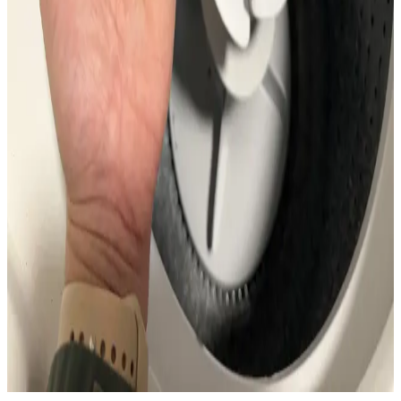
GE Çamaşır Makineleri Kullanıcı Deneyimleri,
Sorunlar ve Alternatif Marka Önerileri
GE çamaşır makinelerinde kısa sürede yaşanan agitator kırılması ve
garanti sonrası destek eksikliği kullanıcıları zorlamaktadır. Dayanıklı
alternatifler olarak Miele ve Speed Queen öne çıkmaktadır.
Maytag MVW7230HW Çamaşır Makinesi Vida
Sıkışması ve Çözüm Yöntemleri
Maytag MVW7230HW çamaşır makinelerinde vida sıkışması
yaygın bir sorundur. Kilitleyici, paslanma ve yanlış tornavida
kullanımı sıkışmaya neden olur. Uygun yöntemlerle vida
çıkarılabilir, zarar önlenmelidir.
Köpek Araba Koltuğu Kılıfı Yıkandıktan Sonra
Çamaşır Makinesi Tahliye Sorunları ve Çözümleri
Köpek araba koltuğu kılıfındaki kauçuk parçaların çamaşır makinesi
tahliye sistemine zarar verme ihtimali ve bu durumda yapılması
gereken pompa, filtre temizliği ile makine bakım önerileri
anlatılmaktadır.