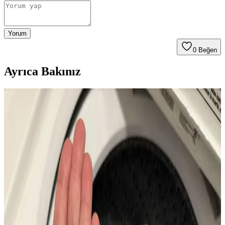
Yorum
0
Beğen
Ayrıca Bakınız
Otomatik Algılamalı Çamaşır Makinelerinde Su
Seviyesi ve Temizlik Performansı Değerlendirmesi
Otomatik algılamalı çamaşır makineleri su ve enerji tasarrufu
sağlarken, çok kirli iş kıyafetlerinde yetersiz su kullanımı temizlik
sorunlarına yol açabilir. Doğru program ve ön işlem önemlidir.
Yeni Ev Alımında Beyaz Eşya ve Ev Aletleri Seçimi:
Dayanıklılık, Markalar ve Tavsiyeler
Yeni eve taşınırken beyaz eşya ve ev aletleri seçimi kullanım
kolaylığı, dayanıklılık ve bütçe açısından önemlidir. Markalar,
modeller ve tavsiyelerle doğru seçim rehberi sunulmaktadır.