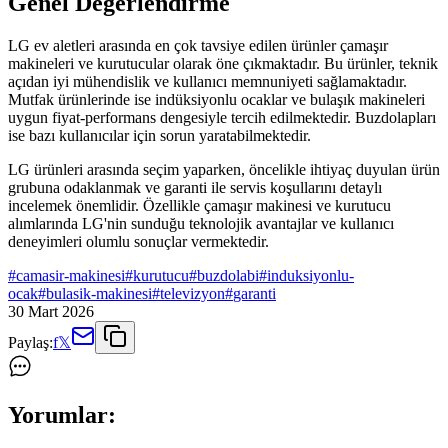
Genel Değerlendirme
LG ev aletleri arasında en çok tavsiye edilen ürünler çamaşır
makineleri ve kurutucular olarak öne çıkmaktadır. Bu ürünler, teknik
açıdan iyi mühendislik ve kullanıcı memnuniyeti sağlamaktadır.
Mutfak ürünlerinde ise indüksiyonlu ocaklar ve bulaşık makineleri
uygun fiyat-performans dengesiyle tercih edilmektedir. Buzdolapları
ise bazı kullanıcılar için sorun yaratabilmektedir.
LG ürünleri arasında seçim yaparken, öncelikle ihtiyaç duyulan ürün
grubuna odaklanmak ve garanti ile servis koşullarını detaylı
incelemek önemlidir. Özellikle çamaşır makinesi ve kurutucu
alımlarında LG'nin sunduğu teknolojik avantajlar ve kullanıcı
deneyimleri olumlu sonuçlar vermektedir.
#
camasir-makinesi
#
kurutucu
#
buzdolabi
#
induksiyonlu-
ocak
#
bulasik-makinesi
#
televizyon
#
garanti
30 Mart 2026
Paylaş:
f
𝕏
Yorumlar: