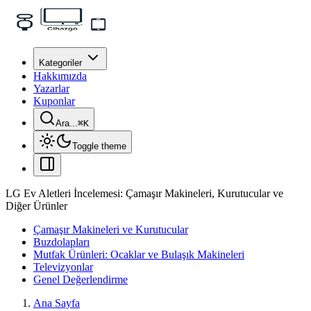
Kategoriler
Hakkımızda
Yazarlar
Kuponlar
Ara...
⌘
K
Toggle theme
LG Ev Aletleri İncelemesi: Çamaşır Makineleri, Kurutucular ve
Diğer Ürünler
Çamaşır Makineleri ve Kurutucular
Buzdolapları
Mutfak Ürünleri: Ocaklar ve Bulaşık Makineleri
Televizyonlar
Genel Değerlendirme
Ana Sayfa