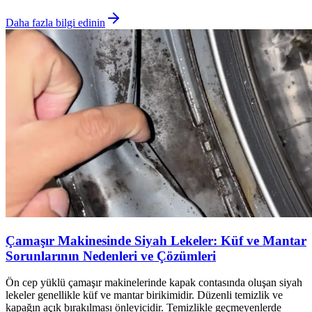
Daha fazla bilgi edinin
Çamaşır Makinesinde Siyah Lekeler: Küf ve Mantar
Sorunlarının Nedenleri ve Çözümleri
Ön cep yüklü çamaşır makinelerinde kapak contasında oluşan siyah
lekeler genellikle küf ve mantar birikimidir. Düzenli temizlik ve
kapağın açık bırakılması önleyicidir. Temizlikle geçmeyenlerde