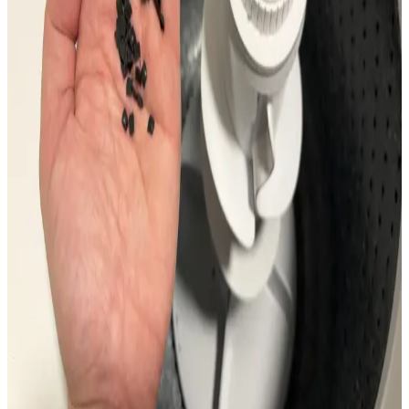
Eski Kenmore çamaşır makinesi ve kurutucuların ölçüleri yeni
modellere göre daha küçük olup, alan uyumsuzlukları yaratmaktadır.
Kompakt modeller ve tamir seçenekleri alan sorunlarını çözebilir.
Whirlpool Çamaşır Makinesi Agitator Arızası:
Nedenleri, Onarımı ve Kullanım Önerileri
Whirlpool çamaşır makinelerinde agitator arızası, aşırı yükleme ve
süspansiyon çubuğu sorunları nedeniyle ortaya çıkar. Onarımı
uygun parçalarla yapılmalı, doğru montaj ve kullanım önemlidir.
GE Çamaşır Makineleri Kullanıcı Deneyimleri,
Sorunlar ve Alternatif Marka Önerileri
GE çamaşır makinelerinde kısa sürede yaşanan agitator kırılması ve
garanti sonrası destek eksikliği kullanıcıları zorlamaktadır. Dayanıklı
alternatifler olarak Miele ve Speed Queen öne çıkmaktadır.
Maytag MVW7230HW Çamaşır Makinesi Vida
Sıkışması ve Çözüm Yöntemleri
Maytag MVW7230HW çamaşır makinelerinde vida sıkışması
yaygın bir sorundur. Kilitleyici, paslanma ve yanlış tornavida