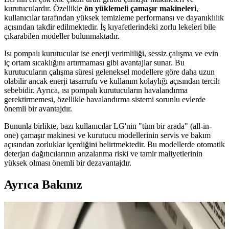
kurutuculardır. Özellikle
ön yüklemeli çamaşır makineleri
,
kullanıcılar tarafından yüksek temizleme performansı ve dayanıklılık
açısından takdir edilmektedir. İş kıyafetlerindeki zorlu lekeleri bile
çıkarabilen modeller bulunmaktadır.
Isı pompalı kurutucular ise enerji verimliliği, sessiz çalışma ve evin
iç ortam sıcaklığını artırmaması gibi avantajlar sunar. Bu
kurutucuların çalışma süresi geleneksel modellere göre daha uzun
olabilir ancak enerji tasarrufu ve kullanım kolaylığı açısından tercih
sebebidir. Ayrıca, ısı pompalı kurutucuların havalandırma
gerektirmemesi, özellikle havalandırma sistemi sorunlu evlerde
önemli bir avantajdır.
Bununla birlikte, bazı kullanıcılar LG'nin "tüm bir arada" (all-in-
one) çamaşır makinesi ve kurutucu modellerinin servis ve bakım
açısından zorluklar içerdiğini belirtmektedir. Bu modellerde otomatik
deterjan dağıtıcılarının arızalanma riski ve tamir maliyetlerinin
yüksek olması önemli bir dezavantajdır.
Ayrıca Bakınız
Otomatik Algılamalı Çamaşır Makinelerinde Su
Seviyesi ve Temizlik Performansı Değerlendirmesi