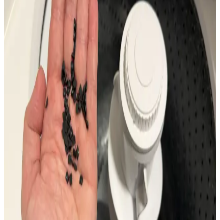
LG Ev Aletleri İncelemesi: Çamaşır Makineleri,
Kurutucular ve Diğer Ürünler
LG ev aletleri arasında çamaşır makineleri ve kurutucular yüksek
performans ve dayanıklılık sunarken, buzdolapları ve mutfak
ürünlerinde garanti ve servis koşulları önem kazanıyor.
Eski Kenmore Çamaşır Makinesi ve Kurutucu
Ölçüleri ile Yeni Modeller Arasındaki Uyum
Sorunları
Eski Kenmore çamaşır makinesi ve kurutucuların ölçüleri yeni
modellere göre daha küçük olup, alan uyumsuzlukları yaratmaktadır.
Kompakt modeller ve tamir seçenekleri alan sorunlarını çözebilir.
Whirlpool Çamaşır Makinesi Agitator Arızası:
Nedenleri, Onarımı ve Kullanım Önerileri
Whirlpool çamaşır makinelerinde agitator arızası, aşırı yükleme ve
süspansiyon çubuğu sorunları nedeniyle ortaya çıkar. Onarımı
uygun parçalarla yapılmalı, doğru montaj ve kullanım önemlidir.