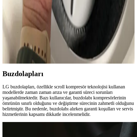
kullanımı sıkışmaya neden olur. Uygun yöntemlerle vida
çıkarılabilir, zarar önlenmelidir.
Köpek Araba Koltuğu Kılıfı Yıkandıktan Sonra
Çamaşır Makinesi Tahliye Sorunları ve Çözümleri
Köpek araba koltuğu kılıfındaki kauçuk parçaların çamaşır makinesi
tahliye sistemine zarar verme ihtimali ve bu durumda yapılması
gereken pompa, filtre temizliği ile makine bakım önerileri
anlatılmaktadır.
Buzdolapları
LG buzdolapları, özellikle scroll kompresör teknolojisi kullanan
modellerde zaman zaman arıza ve garanti süreci sorunları
yaşanabilmektedir. Bazı kullanıcılar, buzdolabı kompresörlerinin
ömrünün sınırlı olduğunu ve değiştirme sürecinin zahmetli olduğunu
belirtmiştir. Bu nedenle, buzdolabı alırken garanti koşulları ve servis
hizmetlerinin kapsamı dikkatle incelenmelidir.