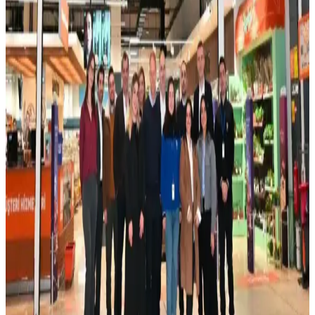
Bosch 800 Serisi Panel Ready Bulaşık Makinesi:
Panel Ağırlığı ve Yay Uyumsuzluğu Sorunları
Bosch 800 Serisi Panel Ready bulaşık makinelerinde panel
ağırlığına bağlı kapı yay uyumsuzlukları ve yüksek yedek parça
maliyetleri kullanıcı deneyimini olumsuz etkiliyor. Müşteri hizmetleri
desteği yetersiz kalıyor.
Temizlemesi Kolay Air Fryer Modelleri ve Etkili
Temizlik Yöntemleri
Air fryer temizliği, yapışkan kalıntılar ve zor ulaşılabilir alanlar
nedeniyle zorluk çıkarır. Ninja Crispi, Typhur Dome gibi modeller
ve uygun temizlik yöntemleri süreci kolaylaştırır.
15 Yıllık Bosch 500 Bulaşık Makinesi: Tamir ve Yeni
Makine Seçeneklerinin Karşılaştırması
15 yıllık Bosch 500 bulaşık makinesinin su baskını gibi sorunları,
tamir ve yeni makine alma seçeneklerini değerlendiriyor. Uzun
ömür, maliyet ve teknoloji farkları analiz ediliyor.
Cove Bulaşık Makineleri: Temizlik Performansı ve