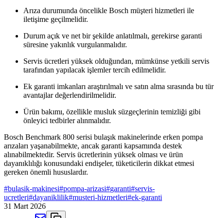
Arıza durumunda öncelikle Bosch müşteri hizmetleri ile
iletişime geçilmelidir.
Durum açık ve net bir şekilde anlatılmalı, gerekirse garanti
süresine yakınlık vurgulanmalıdır.
Servis ücretleri yüksek olduğundan, mümkünse yetkili servis
tarafından yapılacak işlemler tercih edilmelidir.
Ek garanti imkanları araştırılmalı ve satın alma sırasında bu tür
avantajlar değerlendirilmelidir.
Ürün bakımı, özellikle musluk süzgeçlerinin temizliği gibi
önleyici tedbirler alınmalıdır.
Bosch Benchmark 800 serisi bulaşık makinelerinde erken pompa
arızaları yaşanabilmekte, ancak garanti kapsamında destek
alınabilmektedir. Servis ücretlerinin yüksek olması ve ürün
dayanıklılığı konusundaki endişeler, tüketicilerin dikkat etmesi
gereken önemli hususlardır.
#
bulasik-makinesi
#
pompa-arizasi
#
garanti
#
servis-
ucretleri
#
dayaniklilik
#
musteri-hizmetleri
#
ek-garanti
31 Mart 2026