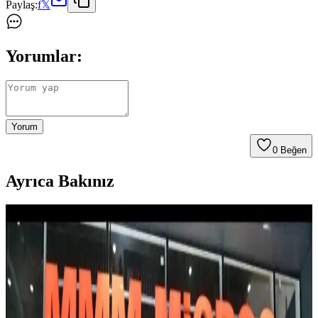
Paylaş:
f
𝕏
Yorumlar:
Yorum
0
Beğen
Ayrıca Bakınız
Sessiz ve Kötü Koku Yapmayan Bulaşık Makineleri:
Temizlik ve Bakım İpuçları
Bulaşık makinelerinde kötü koku ve yetersiz kuruma sorunları
deterjan seçimi, filtre temizliği ve uygun yıkama programlarıyla
önlenebilir. Sessiz ve performanslı modellerle bakım kolaylaşır.