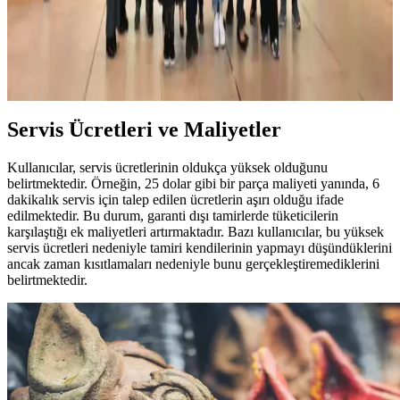
Cove bulaşık makineleri tasarım açısından etkileyici olsa da temizlik
performansı ve servis desteği konusunda kullanıcıların ciddi
şikayetleri bulunuyor. Teknik sorunlar ve kalite kontrol eksiklikleri
öne çıkıyor.
Servis Ücretleri ve Maliyetler
Kullanıcılar, servis ücretlerinin oldukça yüksek olduğunu
belirtmektedir. Örneğin, 25 dolar gibi bir parça maliyeti yanında, 6
dakikalık servis için talep edilen ücretlerin aşırı olduğu ifade
edilmektedir. Bu durum, garanti dışı tamirlerde tüketicilerin
karşılaştığı ek maliyetleri artırmaktadır. Bazı kullanıcılar, bu yüksek
servis ücretleri nedeniyle tamiri kendilerinin yapmayı düşündüklerini
ancak zaman kısıtlamaları nedeniyle bunu gerçekleştiremediklerini
belirtmektedir.