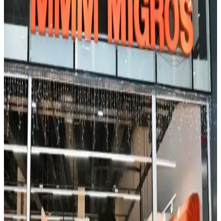
Dayanıklılık, Markalar ve Tavsiyeler
Yeni eve taşınırken beyaz eşya ve ev aletleri seçimi kullanım
kolaylığı, dayanıklılık ve bütçe açısından önemlidir. Markalar,
modeller ve tavsiyelerle doğru seçim rehberi sunulmaktadır.
Bosch Benchmark 800 Serisi Bulaşık Makinesi
Sirkülasyon Pompası Arızası ve Garanti Durumu
İncelemesi
Bosch Benchmark 800 serisi bulaşık makinelerinde erken
sirkülasyon pompası arızaları ve garanti kapsamı, servis ücretleri ile
ürün dayanıklılığı konuları ele alınmaktadır. Kullanıcı deneyimleri
ve öneriler sunulmaktadır.
LG Ev Aletleri İncelemesi: Çamaşır Makineleri,
Kurutucular ve Diğer Ürünler
LG ev aletleri arasında çamaşır makineleri ve kurutucular yüksek
performans ve dayanıklılık sunarken, buzdolapları ve mutfak
ürünlerinde garanti ve servis koşulları önem kazanıyor.
Bosch 800 Serisi Panel Ready Bulaşık Makinesi: