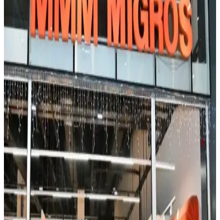
Yeni Ev Alımında Beyaz Eşya ve Ev Aletleri Seçimi:
Dayanıklılık, Markalar ve Tavsiyeler
Yeni eve taşınırken beyaz eşya ve ev aletleri seçimi kullanım
kolaylığı, dayanıklılık ve bütçe açısından önemlidir. Markalar,
modeller ve tavsiyelerle doğru seçim rehberi sunulmaktadır.
Bosch Benchmark 800 Serisi Bulaşık Makinesi
Sirkülasyon Pompası Arızası ve Garanti Durumu
İncelemesi
Bosch Benchmark 800 serisi bulaşık makinelerinde erken
sirkülasyon pompası arızaları ve garanti kapsamı, servis ücretleri ile
ürün dayanıklılığı konuları ele alınmaktadır. Kullanıcı deneyimleri
ve öneriler sunulmaktadır.
LG Ev Aletleri İncelemesi: Çamaşır Makineleri,
Kurutucular ve Diğer Ürünler
LG ev aletleri arasında çamaşır makineleri ve kurutucular yüksek
performans ve dayanıklılık sunarken, buzdolapları ve mutfak
ürünlerinde garanti ve servis koşulları önem kazanıyor.