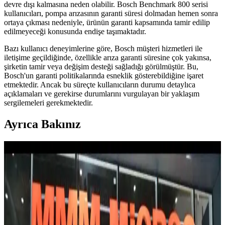
devre dışı kalmasına neden olabilir. Bosch Benchmark 800 serisi
kullanıcıları, pompa arızasının garanti süresi dolmadan hemen sonra
ortaya çıkması nedeniyle, ürünün garanti kapsamında tamir edilip
edilmeyeceği konusunda endişe taşımaktadır.
Bazı kullanıcı deneyimlerine göre, Bosch müşteri hizmetleri ile
iletişime geçildiğinde, özellikle arıza garanti süresine çok yakınsa,
şirketin tamir veya değişim desteği sağladığı görülmüştür. Bu,
Bosch'un garanti politikalarında esneklik gösterebildiğine işaret
etmektedir. Ancak bu süreçte kullanıcıların durumu detaylıca
açıklamaları ve gerekirse durumlarını vurgulayan bir yaklaşım
sergilemeleri gerekmektedir.
Ayrıca Bakınız
Sessiz ve Kötü Koku Yapmayan Bulaşık Makineleri:
Temizlik ve Bakım İpuçları
Bulaşık makinelerinde kötü koku ve yetersiz kuruma sorunları
deterjan seçimi, filtre temizliği ve uygun yıkama programlarıyla
önlenebilir. Sessiz ve performanslı modellerle bakım kolaylaşır.
Yeni Ev Alımında Beyaz Eşya ve Ev Aletleri Seçimi: