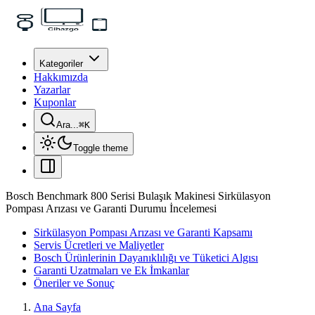
Kategoriler
Hakkımızda
Yazarlar
Kuponlar
Ara...
⌘
K
Toggle theme
Bosch Benchmark 800 Serisi Bulaşık Makinesi Sirkülasyon
Pompası Arızası ve Garanti Durumu İncelemesi
Sirkülasyon Pompası Arızası ve Garanti Kapsamı
Servis Ücretleri ve Maliyetler
Bosch Ürünlerinin Dayanıklılığı ve Tüketici Algısı
Garanti Uzatmaları ve Ek İmkanlar
Öneriler ve Sonuç
Ana Sayfa