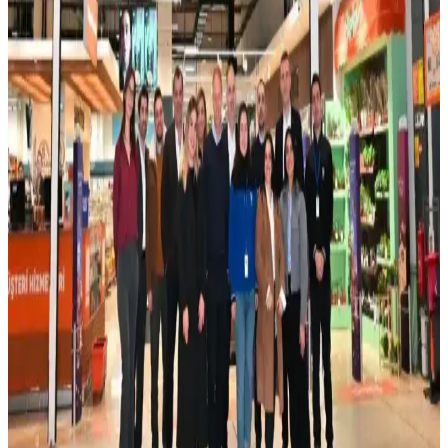
Panel Ağırlığı ve Yay Uyumsuzluğu Sorunları
Bosch 800 Serisi Panel Ready bulaşık makinelerinde panel
ağırlığına bağlı kapı yay uyumsuzlukları ve yüksek yedek parça
maliyetleri kullanıcı deneyimini olumsuz etkiliyor. Müşteri hizmetleri
desteği yetersiz kalıyor.
Temizlemesi Kolay Air Fryer Modelleri ve Etkili
Temizlik Yöntemleri
Air fryer temizliği, yapışkan kalıntılar ve zor ulaşılabilir alanlar
nedeniyle zorluk çıkarır. Ninja Crispi, Typhur Dome gibi modeller
ve uygun temizlik yöntemleri süreci kolaylaştırır.
15 Yıllık Bosch 500 Bulaşık Makinesi: Tamir ve Yeni
Makine Seçeneklerinin Karşılaştırması
15 yıllık Bosch 500 bulaşık makinesinin su baskını gibi sorunları,
tamir ve yeni makine alma seçeneklerini değerlendiriyor. Uzun
ömür, maliyet ve teknoloji farkları analiz ediliyor.
Cove Bulaşık Makineleri: Temizlik Performansı ve
Kullanıcı Deneyimlerinin Detaylı Analizi