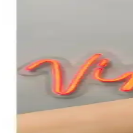
Yüksek kaliteli kumaş ve esnek malzemeden üretilen Asfal Apple Watch k
Fibaks Apple Watch Kordon ve Bileklikleri: Kalite ve 
Fibaks markasının silikon Apple Watch kayışları, çeşitli renk ve boyut 
Mahzen Watch Uyumlu Seri: Şık ve Dayanıklı Apple 
Mahzen Watch Uyumlu Seri, şık tasarımı ve dayanıklı malzemeleriyle Ap
Apple Watch Series 6 ve Apple Hesap Güvenliği: Gün
Apple Watch Series 6 ve Apple ID sorunlarına odaklanan bu içerik, güv
Apple Watch için Uyumlu Silikon Kordon İncelemesi 
Apple Watch uyumlu silikon kordonlar, şık tasarımı, konforu ve dayanı
Asfal Metal Başlıklı Apple Watch Kayışı: 42–49 mm u
Asfal Metal Başlıklı Apple Watch Kayışı, 42–49 mm aralığında uyum sa
kilit güvenilirliği ise değişkenlik gösterir.