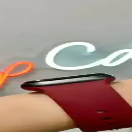
ordonları, çeşitli boyut ve renk seçenekleriyle şıklık ve konforu bir a
Estetiğin Birleşimi
seçenekleriyle dayanıklı ve şık tasarımıyla günlük kullanım için ideal.
Watch Kordonu Özellikleri ve Kullanım Avantajları
ple Watch kullanıcılarına uygun, kolay takıp çıkarılan ve çeşitli renk s
cel Sorunlar ve Çözüm Yolları
enlik önlemleri ve çözüm yollarını detaylandırarak kullanıcıların dene
ve Kullanıcı Deneyimleri
klılığıyla günlük kullanım için ideal. Renk seçenekleri ve yüksek kalit
yumlu, Watch Ultra için şık tasarım
ğlar ve Watch Ultra ile uyumludur. Dayanıklı metal başlık, yumuşak iç 