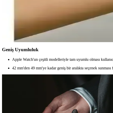
Apple Watch Series 10 ve 11 46 mm için dayanıklı ve ş
İki farklı Apple Watch koruyucu ürününü karşılaştırıyoruz. Dayanıklılı
Vip Case Uyumlu Apple Watch Spor Silikon Kayışları
Vip Case tarafından tasarlanan silikon kayışlar, Apple Watch modelleri
Geniş Uyumluluk
Apple Watch'un çeşitli modelleriyle tam uyumlu olması kullanıcıla
42 mm'den 49 mm'ye kadar geniş bir aralıkta seçenek sunması far