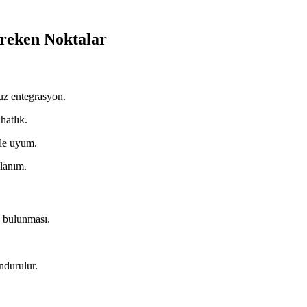
ereken Noktalar
uz entegrasyon.
atlık.
yle uyum.
llanım.
z bulunması.
ndurulur.