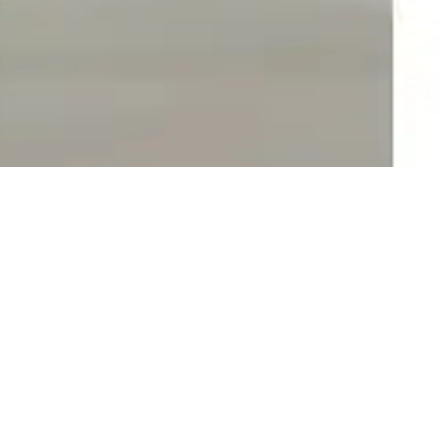
yan seçenekler hakkında detaylar burada.
ay, uzun ömürlü saat aksesuarlarıdır.