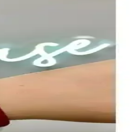
rada sunar, kolay takıp çıkarma özelliğiyle pratik kullanım sağlar.
eçenekleriyle öne çıkan bir saat kayışıdır.
yimini artırmayı hedefler.
e malzeme, kullanıcı memnuniyetini artırıyor.
yüzey ve estetik kumaş hissi konforu artırır; montaj kolaylığı ve