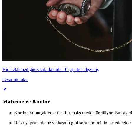
Hiç beklemediğiniz sırlarla dolu 10 şaşırtıcı alışveriş
devamını oku
Malzeme ve Konfor
Kordon yumuşak ve esnek bir malzemeden üretiliyor. Bu sayede bi
Hasır yapısı terleme ve kaşıntı gibi sorunları minimize ederek cil