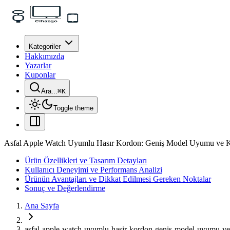
Kategoriler
Hakkımızda
Yazarlar
Kuponlar
Ara...
⌘
K
Toggle theme
Asfal Apple Watch Uyumlu Hasır Kordon: Geniş Model Uyumu ve K
Ürün Özellikleri ve Tasarım Detayları
Kullanıcı Deneyimi ve Performans Analizi
Ürünün Avantajları ve Dikkat Edilmesi Gereken Noktalar
Sonuç ve Değerlendirme
Ana Sayfa
asfal-apple-watch-uyumlu-hasir-kordon-genis-model-uyumu-ve