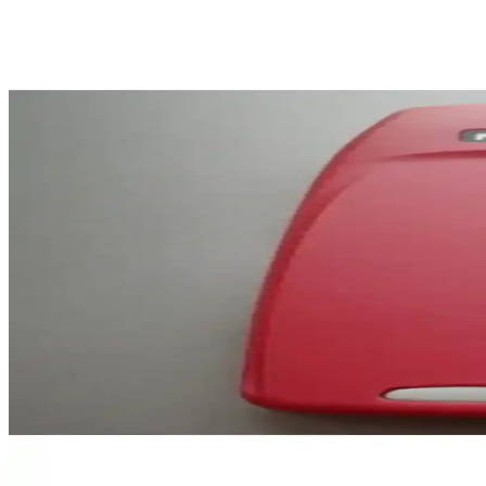
Pratik Telefon Cüzdanları: Tasarım ve Kullanımda Ye
Telefon ve kartlarınızı bir arada taşımanızı sağlayan pratik ve estetik 
Oppo A38 ve Xiaomi Redmi 13C Karşılaştırması: Hang
Oppo A38 ve Xiaomi Redmi 13C modellerinin özelliklerini detaylı karş
Samsung Galaxy S22 Siyah: Güç ve Estetiğin Moder
Samsung Galaxy S22 Siyah, şık tasarımı, yüksek performansı ve gelişmi
Samsung B310 ve B310 Dual Sim Tuşlu Telefonların D
Samsung B310 ve B310 Dual Sim modellerinin özellikleri, kullanıcı yo
Apple iPhone 13 Pro ve iPhone 15 Pro Karşılaştırm
iPhone 13 Pro ve iPhone 15 Pro'nun özellikleri, performansları ve kull
Realme 12+ ile Samsung Galaxy A36 Karşılaştırması: 