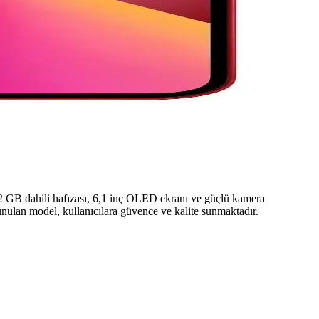
 512 GB dahili hafızası, 6,1 inç OLED ekranı ve güçlü kamera
sunulan model, kullanıcılara güvence ve kalite sunmaktadır.
 önünde bulundurulmalıdır. 512 GB ve üzeri depolama önerilir.