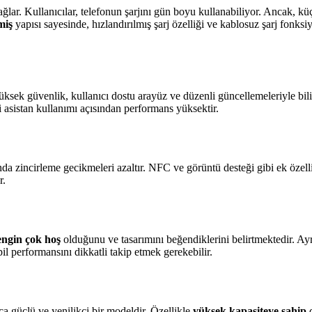
ar. Kullanıcılar, telefonun şarjını gün boyu kullanabiliyor. Ancak, küçü
lmiş
yapısı sayesinde, hızlandırılmış şarj özelliği ve kablosuz şarj fonksi
yüksek güvenlik, kullanıcı dostu arayüz ve düzenli güncellemeleriyle bili
i asistan kullanımı açısından performans yüksektir.
sında zincirleme gecikmeleri azaltır. NFC ve görüntü desteği gibi ek öze
r.
engin çok hoş
olduğunu ve tasarımını beğendiklerini belirtmektedir. Ay
il performansını dikkatli takip etmek gerekebilir.
 güçlü ve yenilikçi bir modeldir. Özellikle
yüksek kapasiteye sahip
d