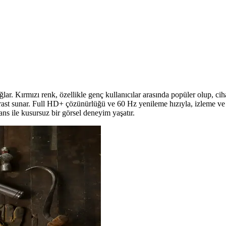
lanıcı yorumlarıyla detaylı karşılaştırma. Hangi telefon sizin için d
 Kişiselleştirin
nal parçalarla telefonunuzu koruyabilir ve kişiselleştirebilirsiniz.
r. Kırmızı renk, özellikle genç kullanıcılar arasında popüler olup, ciha
ast sunar. Full HD+ çözünürlüğü ve 60 Hz yenileme hızıyla, izleme ve 
ans ile kusursuz bir görsel deneyim yaşatır.