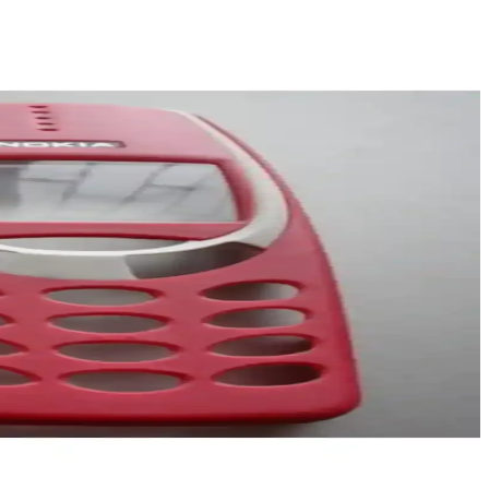
ntajları burada.
örleri analiz ederek en uygun seçimi yapmanıza yardımcı oluyoruz.
ıllı telefondur.
seçmenize yardımcı oluyoruz.