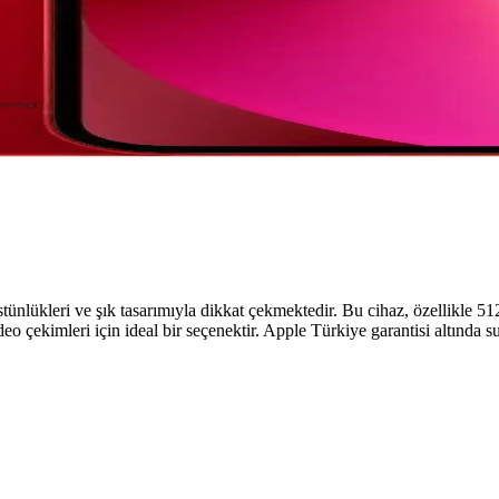
üstünlükleri ve şık tasarımıyla dikkat çekmektedir. Bu cihaz, özellikle
o çekimleri için ideal bir seçenektir. Apple Türkiye garantisi altında 
çiminde Dikkat Edilmesi Gerekenler
epolama hızı, microSD desteği ve bulut entegrasyonu gibi faktörler göz