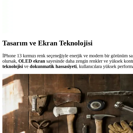
Realme 12+ ve Samsung Galaxy A36 özellikleri, performansları ve kul
Nokia 3310 Kapak Takımı ile Telefonunuzu Koruyun ve
Nokia 3310 kapak takımı, dayanıklılığı ve estetiği bir arada sunar. Oriji
Tasarım ve Ekran Teknolojisi
İPhone 13 kırmızı renk seçeneğiyle enerjik ve modern bir görünüm sağla
olursak,
OLED ekran
sayesinde daha zengin renkler ve yüksek kontr
teknolojisi
ve
dokunmatik hassasiyeti
, kullanıcılara yüksek perform