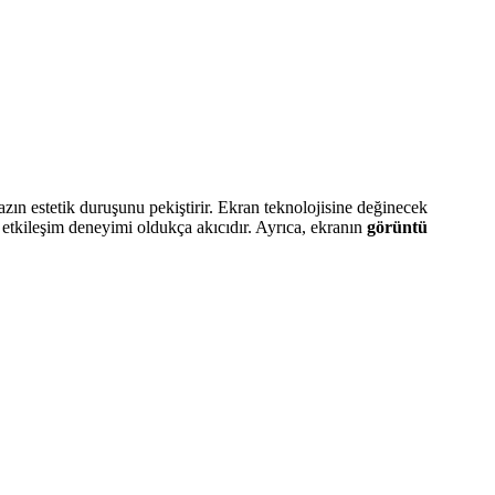
aha uygun? Öğrenmek için okumaya devam edin.
zın estetik duruşunu pekiştirir. Ekran teknolojisine değinecek
etkileşim deneyimi oldukça akıcıdır. Ayrıca, ekranın
görüntü