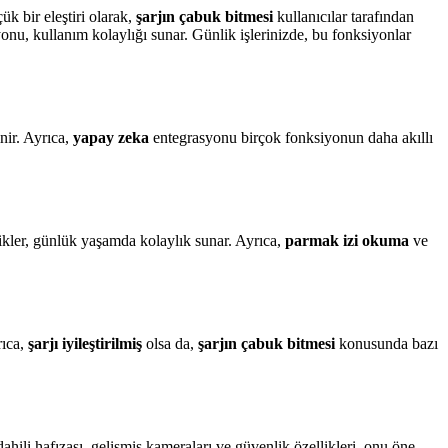
k bir eleştiri olarak,
şarjın çabuk bitmesi
kullanıcılar tarafından
yonu, kullanım kolaylığı sunar. Günlik işlerinizde, bu fonksiyonlar
nir. Ayrıca,
yapay zeka
entegrasyonu birçok fonksiyonun daha akıllı
llikler, günlük yaşamda kolaylık sunar. Ayrıca,
parmak izi okuma
ve
rıca,
şarjı iyileştirilmiş
olsa da,
şarjın çabuk bitmesi
konusunda bazı
ahili hafızası, gelişmiş kameraları ve güvenlik özellikleri, onu öne