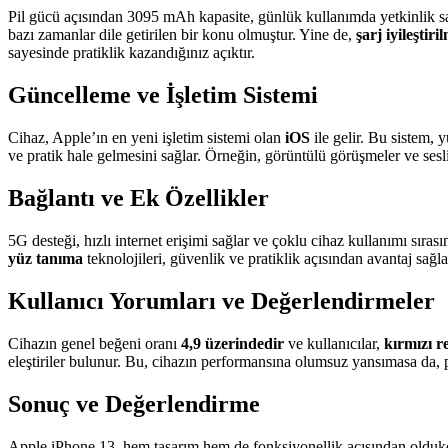
Pil gücü açısından 3095 mAh kapasite, günlük kullanımda yetkinlik sağl
bazı zamanlar dile getirilen bir konu olmuştur. Yine de,
şarj iyileştiri
sayesinde pratiklik kazandığınız açıktır.
Güncelleme ve İşletim Sistemi
Cihaz, Apple’ın en yeni işletim sistemi olan
iOS
ile gelir. Bu sistem, 
ve pratik hale gelmesini sağlar. Örneğin, görüntülü görüşmeler ve sesl
Bağlantı ve Ek Özellikler
5G desteği, hızlı internet erişimi sağlar ve çoklu cihaz kullanımı sıra
yüz tanıma
teknolojileri, güvenlik ve pratiklik açısından avantaj sağla
Kullanıcı Yorumları ve Değerlendirmeler
Cihazın genel beğeni oranı
4,9 üzerindedir
ve kullanıcılar,
kırmızı r
eleştiriler bulunur. Bu, cihazın performansına olumsuz yansımasa da, p
Sonuç ve Değerlendirme
Apple iPhone 13, hem tasarım hem de fonksiyonellik açısından oldukça