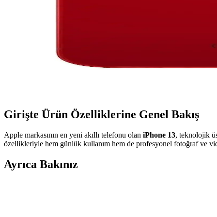
Girişte Ürün Özelliklerine Genel Bakış
Apple markasının en yeni akıllı telefonu olan
iPhone 13
, teknolojik 
özellikleriyle hem günlük kullanım hem de profesyonel fotoğraf ve vide
Ayrıca Bakınız
Yüksek Depolama Alanına Sahip Tablet ve Telefon Se
Yüksek depolama alanına sahip tablet ve telefon seçerken kapasite, d