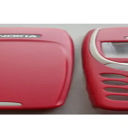
nilikçi Çözümler
telefon cüzdanları hakkında detaylar, tasarım seçenekleri ve kullanım ava
i Telefon Sizin İçin Uygun
ılaştırıyoruz. Pil ömrü, kamera, ekran ve performans gibi önemli fakt
n Buluşması
ş kameralarıyla günlük kullanım ve tarzınızı yansıtmak için ideal bir ak
etaylı Karşılaştırması
rumları ve karşılaştırmasıyla, ihtiyaçlarınıza en uygun tuşlu telefonu 
ası Hangi Model Daha Uygun
anıcı yorumlarıyla karşılaştırması detaylı şekilde sunuluyor.
Özellikler ve Performans Analizi