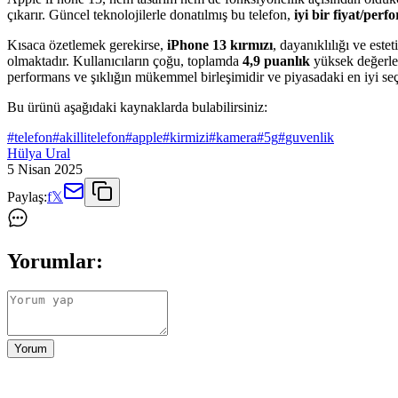
çıkarır. Güncel teknolojilerle donatılmış bu telefon,
iyi bir fiyat/per
Kısaca özetlemek gerekirse,
iPhone 13 kırmızı
, dayanıklılığı ve este
olmaktadır. Kullanıcıların çoğu, toplamda
4,9 puanlık
yüksek değerle
performans ve şıklığın mükemmel birleşimidir ve piyasadaki en iyi seç
Bu ürünü aşağıdaki kaynaklarda bulabilirsiniz:
#
telefon
#
akillitelefon
#
apple
#
kirmizi
#
kamera
#
5g
#
guvenlik
Hülya Ural
5 Nisan 2025
Paylaş:
f
𝕏
Yorumlar:
Yorum