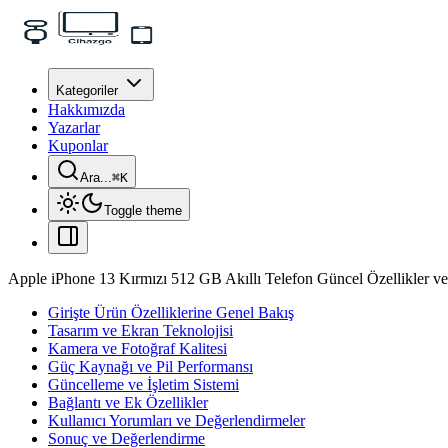
Kategoriler
Hakkımızda
Yazarlar
Kuponlar
Ara...
⌘
K
Toggle theme
Apple iPhone 13 Kırmızı 512 GB Akıllı Telefon Güncel Özellikler v
Girişte Ürün Özelliklerine Genel Bakış
Tasarım ve Ekran Teknolojisi
Kamera ve Fotoğraf Kalitesi
Güç Kaynağı ve Pil Performansı
Güncelleme ve İşletim Sistemi
Bağlantı ve Ek Özellikler
Kullanıcı Yorumları ve Değerlendirmeler
Sonuç ve Değerlendirme