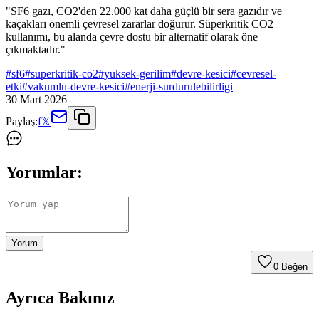
"SF6 gazı, CO2'den 22.000 kat daha güçlü bir sera gazıdır ve
kaçakları önemli çevresel zararlar doğurur. Süperkritik CO2
kullanımı, bu alanda çevre dostu bir alternatif olarak öne
çıkmaktadır."
#
sf6
#
superkritik-co2
#
yuksek-gerilim
#
devre-kesici
#
cevresel-
etki
#
vakumlu-devre-kesici
#
enerji-surdurulebilirligi
30 Mart 2026
Paylaş:
f
𝕏
Yorumlar:
Yorum
0
Beğen
Ayrıca Bakınız