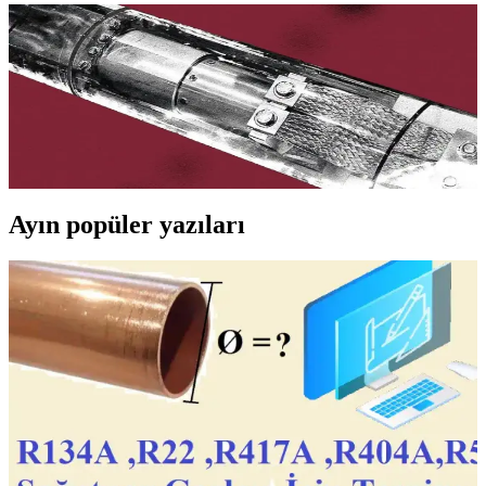
Süperkritik CO2 Devre Kesiciler: SF6 Alternatifi ve
Elektrik Şebekelerinde Çevresel Etkiler
Yüksek gerilim devre kesicilerinde kullanılan SF6 gazının çevresel
etkileri ciddi sorunlar yaratırken, süperkritik CO2 teknolojisi bu
alanda çevreci ve etkili bir alternatif sunuyor. Bu teknoloji, elektrik
şebekelerinin sürdürülebilirliğini artırıyor.
Ayın popüler yazıları