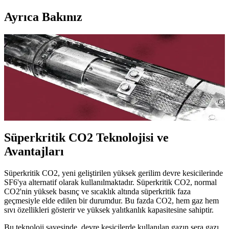
Ayrıca Bakınız
Süperkritik CO2 Devre Kesiciler: SF6 Alternatifi ve
Elektrik Şebekelerinde Çevresel Etkiler
Yüksek gerilim devre kesicilerinde kullanılan SF6 gazının çevresel
etkileri ciddi sorunlar yaratırken, süperkritik CO2 teknolojisi bu
alanda çevreci ve etkili bir alternatif sunuyor. Bu teknoloji, elektrik
şebekelerinin sürdürülebilirliğini artırıyor.
Süperkritik CO2 Teknolojisi ve
Avantajları
Süperkritik CO2, yeni geliştirilen yüksek gerilim devre kesicilerinde
SF6'ya alternatif olarak kullanılmaktadır. Süperkritik CO2, normal
CO2'nin yüksek basınç ve sıcaklık altında süperkritik faza
geçmesiyle elde edilen bir durumdur. Bu fazda CO2, hem gaz hem
sıvı özellikleri gösterir ve yüksek yalıtkanlık kapasitesine sahiptir.
Bu teknoloji sayesinde, devre kesicilerde kullanılan gazın sera gazı