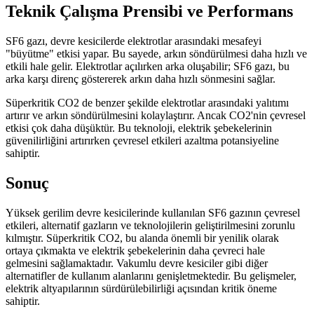
Teknik Çalışma Prensibi ve Performans
SF6 gazı, devre kesicilerde elektrotlar arasındaki mesafeyi
"büyütme" etkisi yapar. Bu sayede, arkın söndürülmesi daha hızlı ve
etkili hale gelir. Elektrotlar açılırken arka oluşabilir; SF6 gazı, bu
arka karşı direnç göstererek arkın daha hızlı sönmesini sağlar.
Süperkritik CO2 de benzer şekilde elektrotlar arasındaki yalıtımı
artırır ve arkın söndürülmesini kolaylaştırır. Ancak CO2'nin çevresel
etkisi çok daha düşüktür. Bu teknoloji, elektrik şebekelerinin
güvenilirliğini artırırken çevresel etkileri azaltma potansiyeline
sahiptir.
Sonuç
Yüksek gerilim devre kesicilerinde kullanılan SF6 gazının çevresel
etkileri, alternatif gazların ve teknolojilerin geliştirilmesini zorunlu
kılmıştır. Süperkritik CO2, bu alanda önemli bir yenilik olarak
ortaya çıkmakta ve elektrik şebekelerinin daha çevreci hale
gelmesini sağlamaktadır. Vakumlu devre kesiciler gibi diğer
alternatifler de kullanım alanlarını genişletmektedir. Bu gelişmeler,
elektrik altyapılarının sürdürülebilirliği açısından kritik öneme
sahiptir.