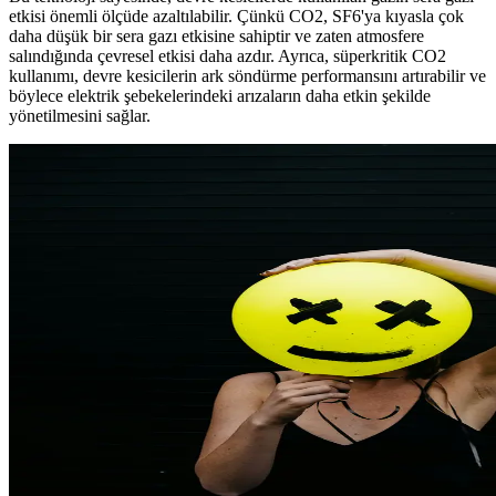
etkisi önemli ölçüde azaltılabilir. Çünkü CO2, SF6'ya kıyasla çok
daha düşük bir sera gazı etkisine sahiptir ve zaten atmosfere
salındığında çevresel etkisi daha azdır. Ayrıca, süperkritik CO2
kullanımı, devre kesicilerin ark söndürme performansını artırabilir ve
böylece elektrik şebekelerindeki arızaların daha etkin şekilde
yönetilmesini sağlar.