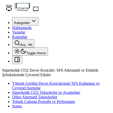
Kategoriler
Hakkımızda
Yazarlar
Kuponlar
Ara...
⌘
K
Toggle theme
Süperkritik CO2 Devre Kesiciler: SF6 Alternatifi ve Elektrik
Şebekelerinde Çevresel Etkiler
Yüksek Gerilim Devre Kesicilerinde SF6 Kullanımı ve
Çevresel Sorunlar
Süperkritik CO2 Teknolojisi ve Avantajları
Diğer Alternatif Teknolojiler
Teknik Çalışma Prensibi ve Performans
Sonuç