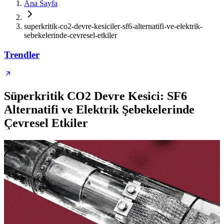
Ana Sayfa
superkritik-co2-devre-kesiciler-sf6-alternatifi-ve-elektrik-
sebekelerinde-cevresel-etkiler
Trendler
Süperkritik CO2 Devre Kesici: SF6
Alternatifi ve Elektrik Şebekelerinde
Çevresel Etkiler