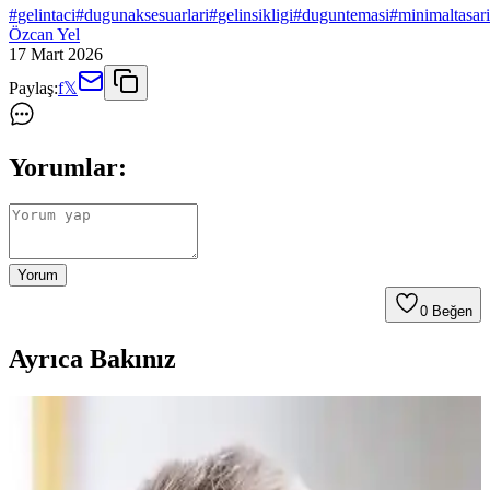
#
gelintaci
#
dugunaksesuarlari
#
gelinsikligi
#
duguntemasi
#
minimaltasar
Özcan Yel
17 Mart 2026
Paylaş:
f
𝕏
Yorumlar:
Yorum
0
Beğen
Ayrıca Bakınız
Düğün Sıklığına Göre Gelin Tacı Seçimi ve Etkileri
Analizi