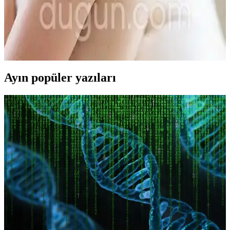
Uygun Seçenekler
Gelin tacı seçiminde düğün temasına uygun, trend ve rahat modelleri
keşfedin. Güncel tasarımlar ve malzeme seçenekleriyle güzelliğinizi
tamamlayacak aksesuarlar burada.
Ayın popüler yazıları