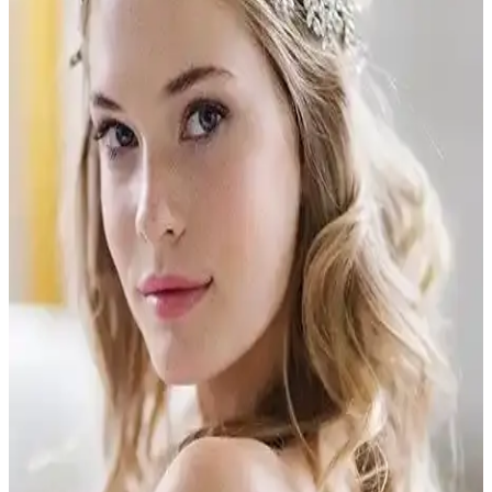
gününüzü daha özel kılar.
Düğün Sıklığına Uygun Gelin Tacı Modelleri ve
Seçim Rehberi
Düğünlerde gelinlerin şıklığını tamamlayan ve temaya uygun
tasarımlar, rahatlık ve estetiği bir arada sunar. Güncel trendler ve
doğru seçim ipuçlarıyla en uygun gelin tacını bulun.
Gelin Tacı Seçiminde Düğün Sıklığı ve Konforu
Önemli Faktörler
Gelin tacı seçiminde hafiflik, rahatlık ve estetik ön planda tutulmalı.
Güncel trendler ve kişisel tercihlerle, konforlu ve şık tasarımlar
tercih edilerek düğün gününüz daha özel hale gelir.
Düğünlerde Gelin Tacı Seçimi: Uygun Tasarım ve
Trendler ile Şıklık Sağlama Rehberi
Gelin tacı seçerken tasarım, malzeme, tema uyumu ve konfor gibi
faktörler göz önünde bulundurulmalı. Trend modeller ve
kişiselleştirme seçenekleriyle en uygun tacı bulun.