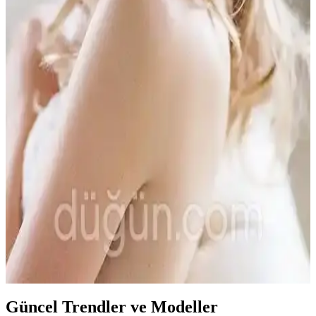
Sık Düğünler İçin Uygun Gelin Tacı Modelleri ve
Tercih İpuçları
Sık düğünler için uygun, detay ve malzeme açısından öne çıkan
gelin tacı modelleri, yüz şekline ve saç modeli uyumu ile rahatlık ve
şıklık sağlar.
Düğün Temasına Uygun Gelin Tacı Seçimi ve
Modelleri Hakkında Kapsamlı Rehber
Düğünlerde gelin tacı seçimi, tarz ve tema uyumu ile model ve
malzeme tercihleriyle ilgilidir. Bu rehberde, farklı düğün temalarına
uygun tacı seçme ipuçları ve popüler modeller anlatılmaktadır.
Düğünlerde Şık ve Trend Gelin Tacı Modelleri ile En
Uygun Seçenekler
Gelin tacı seçiminde düğün temasına uygun, trend ve rahat modelleri
keşfedin. Güncel tasarımlar ve malzeme seçenekleriyle güzelliğinizi
tamamlayacak aksesuarlar burada.
Güncel Trendler ve Modeller