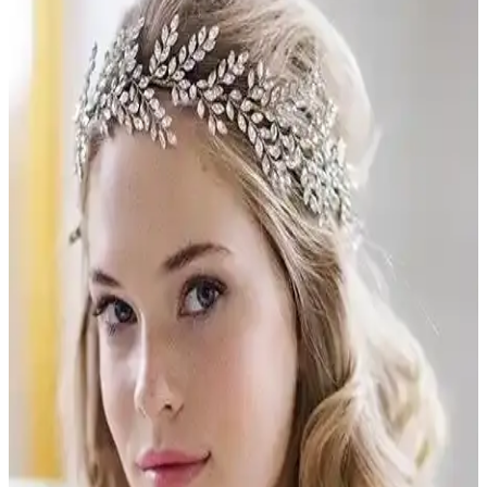
Düğün sıklığı gelin tacı tercihlerinde doğrudan etkili olmamakla
birlikte, tasarım ve kültürel faktörler ön plandadır. Kişisel zevkler ve
düğün temaları önemli rol oynar.
En Güzel Gelin Tacı ve Toka Özellikleri: Tasarım,
Malzeme ve Uyum Kriterleri
Gelin tacı ve toka seçiminde tasarım, malzeme kalitesi ve uyum
önemli. Estetik ve dayanıklılığı bir arada sunan aksesuarlar, düğün
gününüzü daha özel kılar.
Düğün Sıklığına Uygun Gelin Tacı Modelleri ve
Seçim Rehberi
Düğünlerde gelinlerin şıklığını tamamlayan ve temaya uygun
tasarımlar, rahatlık ve estetiği bir arada sunar. Güncel trendler ve
doğru seçim ipuçlarıyla en uygun gelin tacını bulun.
Gelin Tacı Seçiminde Düğün Sıklığı ve Konforu
Önemli Faktörler
Gelin tacı seçiminde hafiflik, rahatlık ve estetik ön planda tutulmalı.
Güncel trendler ve kişisel tercihlerle, konforlu ve şık tasarımlar
tercih edilerek düğün gününüz daha özel hale gelir.