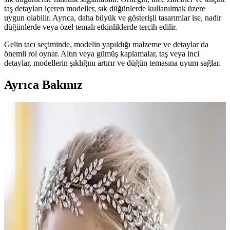
taş detayları içeren modeller, sık düğünlerde kullanılmak üzere
uygun olabilir. Ayrıca, daha büyük ve gösterişli tasarımlar ise, nadir
düğünlerde veya özel temalı etkinliklerde tercih edilir.
Gelin tacı seçiminde, modelin yapıldığı malzeme ve detaylar da
önemli rol oynar. Altın veya gümüş kaplamalar, taş veya inci
detaylar, modellerin şıklığını artırır ve düğün temasına uyum sağlar.
Ayrıca Bakınız
Düğün Sıklığına Göre Gelin Tacı Seçimi ve Etkileri
Analizi
Düğün sıklığı gelin tacı tercihlerinde doğrudan etkili olmamakla
birlikte, tasarım ve kültürel faktörler ön plandadır. Kişisel zevkler ve
düğün temaları önemli rol oynar.
En Güzel Gelin Tacı ve Toka Özellikleri: Tasarım,
Malzeme ve Uyum Kriterleri
Gelin tacı ve toka seçiminde tasarım, malzeme kalitesi ve uyum
önemli. Estetik ve dayanıklılığı bir arada sunan aksesuarlar, düğün