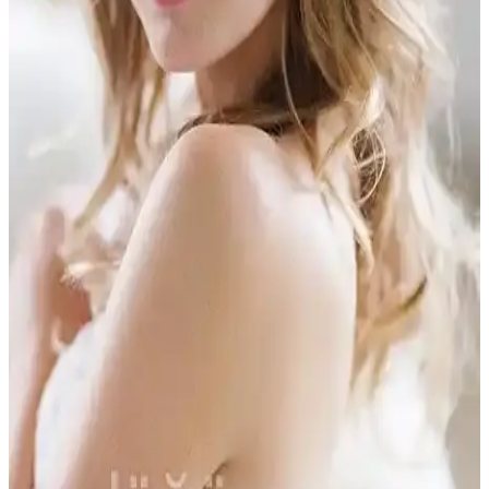
Düğünlerde Gelin Tacı Seçimi: Uygun Tasarım ve
Trendler ile Şıklık Sağlama Rehberi
Gelin tacı seçerken tasarım, malzeme, tema uyumu ve konfor gibi
faktörler göz önünde bulundurulmalı. Trend modeller ve
kişiselleştirme seçenekleriyle en uygun tacı bulun.
Sık Düğünler İçin Uygun Gelin Tacı Modelleri ve
Tercih İpuçları
Sık düğünler için uygun, detay ve malzeme açısından öne çıkan
gelin tacı modelleri, yüz şekline ve saç modeli uyumu ile rahatlık ve
şıklık sağlar.
Düğün Temasına Uygun Gelin Tacı Seçimi ve
Modelleri Hakkında Kapsamlı Rehber
Düğünlerde gelin tacı seçimi, tarz ve tema uyumu ile model ve
malzeme tercihleriyle ilgilidir. Bu rehberde, farklı düğün temalarına
uygun tacı seçme ipuçları ve popüler modeller anlatılmaktadır.
Düğünlerde Şık ve Trend Gelin Tacı Modelleri ile En