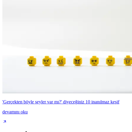
'Gerçekten böyle şeyler var mı?' diyeceğiniz 10 inanılmaz keşif
devamını oku