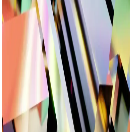
Büyük ve orta boy spor çantalarının özellikleri, kullanım alanları ve
seçim ipuçlarıyla, ihtiyaçlarınıza en uygun modeli belirlemenize
yardımcı oluyoruz.
U.S. Polo Assn. Jojo Sneakers Günlük Şıklık ve
Konfor Sunan Modern Tasarım Spor Ayakkabısı
U.S. Polo Assn. Jojo sneakers, şık tasarımı, dayanıklı malzemeleri
ve ergonomik yapısıyla günlük ve spor aktivitelerinde rahatlık
sağlar, çeşitli tarzlara uyum gösterir.
Erkek Günlük Kullanım İçin Konforlu ve Sık Tercih
Edilen Ayakkabı Modelleri
Erkekler için konforlu ve sık kullanılan ayakkabılar, malzeme,
tasarım ve kullanım alanlarına göre seçilir, ayak sağlığını korur ve
günlük hareketleri destekler.
Siyah Tel Toka Modelleri Güncel Trendler ve
Kullanım Özellikleri
Siyah tel toka modelleri, dayanıklı ve şık tasarımlarıyla saçlara zarar
vermeden uyum sağlar. Günlük ve özel günlerde kullanıma uygun