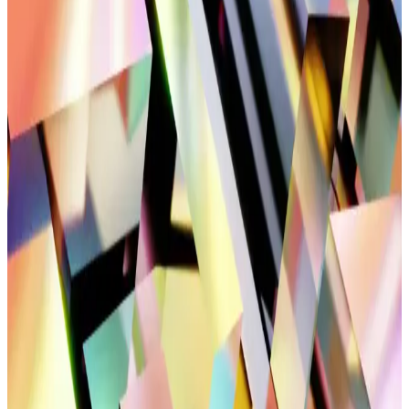
Erkekler için konforlu ve sık kullanılan ayakkabılar, malzeme,
tasarım ve kullanım alanlarına göre seçilir, ayak sağlığını korur ve
günlük hareketleri destekler.
Siyah Tel Toka Modelleri Güncel Trendler ve
Kullanım Özellikleri
Siyah tel toka modelleri, dayanıklı ve şık tasarımlarıyla saçlara zarar
vermeden uyum sağlar. Günlük ve özel günlerde kullanıma uygun
çeşitli modellerle tarzınızı tamamlayın.
Kadın Spor Ayakkabılarında Temel Özellikler ve
Performans Kriterleri Analizi
Kadın spor ayakkabıları, hafiflik, nefes alabilirlik ve dayanıklılık
gibi özellikleriyle spor ve günlük yaşamda konfor sağlar.
Performansı artıran tasarımlar, kullanım alanlarına göre seçilir.
Bağcıksız ve Bağlanmayan Bağcık Teknolojileriyle
Konforlu Ayakkabı Tasarımları
Gelişmiş bağcık teknolojileri, ayakkabıları daha pratik ve konforlu
hale getiriyor, kullanım kolaylığı sağlıyor ve hareket özgürlüğünü