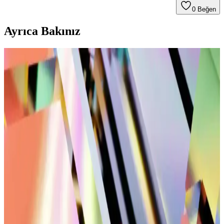
0
Beğen
Ayrıca Bakınız
Spor Çanta Modelleri: Büyük ve Orta Boy
Seçeneklerin Karşılaştırması ve Kullanım Alanları
Büyük ve orta boy spor çantalarının özellikleri, kullanım alanları ve
seçim ipuçlarıyla, ihtiyaçlarınıza en uygun modeli belirlemenize
yardımcı oluyoruz.
U.S. Polo Assn. Jojo Sneakers Günlük Şıklık ve
Konfor Sunan Modern Tasarım Spor Ayakkabısı
U.S. Polo Assn. Jojo sneakers, şık tasarımı, dayanıklı malzemeleri
ve ergonomik yapısıyla günlük ve spor aktivitelerinde rahatlık
sağlar, çeşitli tarzlara uyum gösterir.
Erkek Günlük Kullanım İçin Konforlu ve Sık Tercih
Edilen Ayakkabı Modelleri