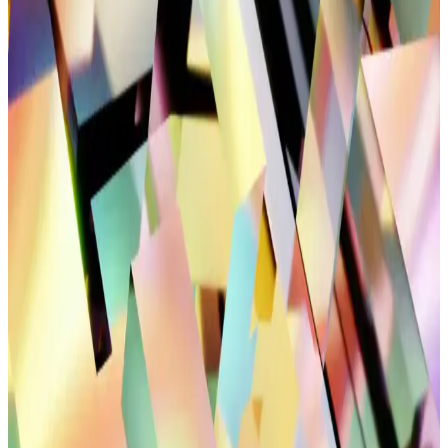
çeşitli modellerle tarzınızı tamamlayın.
Kadın Spor Ayakkabılarında Temel Özellikler ve
Performans Kriterleri Analizi
Kadın spor ayakkabıları, hafiflik, nefes alabilirlik ve dayanıklılık
gibi özellikleriyle spor ve günlük yaşamda konfor sağlar.
Performansı artıran tasarımlar, kullanım alanlarına göre seçilir.
Bağcıksız ve Bağlanmayan Bağcık Teknolojileriyle
Konforlu Ayakkabı Tasarımları
Gelişmiş bağcık teknolojileri, ayakkabıları daha pratik ve konforlu
hale getiriyor, kullanım kolaylığı sağlıyor ve hareket özgürlüğünü
artırıyor.
Düğün Kombinleri ve Spor Tarzı: Günümüz
Modasının Çok Yönlülüğü ve Teknolojik
Entegrasyonu
Modern yaşamda düğün ve spor tarzları, teknolojik ürünlerle
birleşerek kişisel tarz ve konforu ön plana çıkarıyor. Güncel trendler
ve yenilikçi aksesuarlar hakkında detaylar.