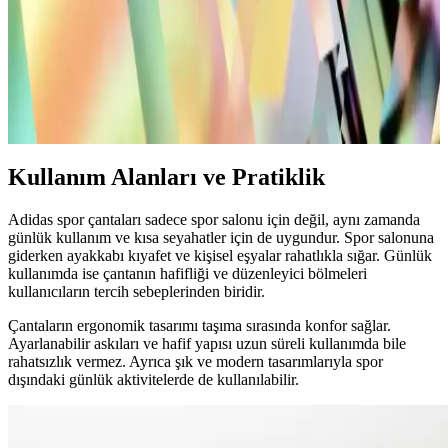
Günlük Şık Siyah Sneakerlar: Modern Tarz ve
Konforun Buluşması
Modern tasarımlı siyah sneakerlar, rahatlık ve şıklığı bir arada sunar.
Deri veya sentetik malzemelerle dayanıklı ve estetik, çeşitli
kıyafetlerle uyum sağlayan bu ayakkabılar, günlük stilinizi tamamlar.
Kullanım Alanları ve Pratiklik
Adidas spor çantaları sadece spor salonu için değil, aynı zamanda
günlük kullanım ve kısa seyahatler için de uygundur. Spor salonuna
giderken ayakkabı kıyafet ve kişisel eşyalar rahatlıkla sığar. Günlük
kullanımda ise çantanın hafifliği ve düzenleyici bölmeleri
kullanıcıların tercih sebeplerinden biridir.
Çantaların ergonomik tasarımı taşıma sırasında konfor sağlar.
Ayarlanabilir askıları ve hafif yapısı uzun süreli kullanımda bile
rahatsızlık vermez. Ayrıca şık ve modern tasarımlarıyla spor
dışındaki günlük aktivitelerde de kullanılabilir.