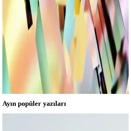
artırıyor.
Düğün Kombinleri ve Spor Tarzı: Günümüz
Modasının Çok Yönlülüğü ve Teknolojik
Entegrasyonu
Modern yaşamda düğün ve spor tarzları, teknolojik ürünlerle
birleşerek kişisel tarz ve konforu ön plana çıkarıyor. Güncel trendler
ve yenilikçi aksesuarlar hakkında detaylar.
Günlük Şık Siyah Sneakerlar: Modern Tarz ve
Konforun Buluşması
Modern tasarımlı siyah sneakerlar, rahatlık ve şıklığı bir arada sunar.
Deri veya sentetik malzemelerle dayanıklı ve estetik, çeşitli
kıyafetlerle uyum sağlayan bu ayakkabılar, günlük stilinizi tamamlar.
Ayın popüler yazıları