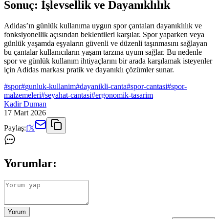
Sonuç: İşlevsellik ve Dayanıklılık
Adidas’ın günlük kullanıma uygun spor çantaları dayanıklılık ve
fonksiyonellik açısından beklentileri karşılar. Spor yaparken veya
günlük yaşamda eşyaların güvenli ve düzenli taşınmasını sağlayan
bu çantalar kullanıcıların yaşam tarzına uyum sağlar. Bu nedenle
spor ve günlük kullanım ihtiyaçlarını bir arada karşılamak isteyenler
için Adidas markası pratik ve dayanıklı çözümler sunar.
#
spor
#
gunluk-kullanim
#
dayanikli-canta
#
spor-cantasi
#
spor-
malzemeleri
#
seyahat-cantasi
#
ergonomik-tasarim
Kadir Duman
17 Mart 2026
Paylaş:
f
𝕏
Yorumlar:
Yorum