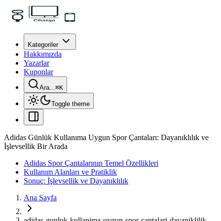
Kategoriler
Hakkımızda
Yazarlar
Kuponlar
Ara...
⌘
K
Toggle theme
Adidas Günlük Kullanıma Uygun Spor Çantaları: Dayanıklılık ve
İşlevsellik Bir Arada
Adidas Spor Çantalarının Temel Özellikleri
Kullanım Alanları ve Pratiklik
Sonuç: İşlevsellik ve Dayanıklılık
Ana Sayfa
adidas-gunluk-kullanima-uygun-spor-cantalari-dayaniklilik-