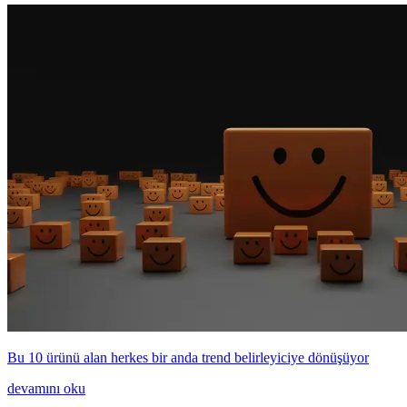
Bu 10 ürünü alan herkes bir anda trend belirleyiciye dönüşüyor
devamını oku