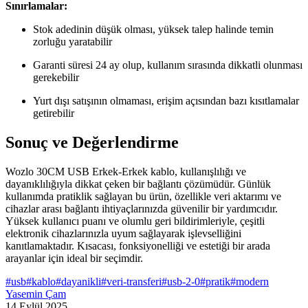
Sınırlamalar:
Stok adedinin düşük olması, yüksek talep halinde temin
zorluğu yaratabilir
Garanti süresi 24 ay olup, kullanım sırasında dikkatli olunması
gerekebilir
Yurt dışı satışının olmaması, erişim açısından bazı kısıtlamalar
getirebilir
Sonuç ve Değerlendirme
Wozlo 30CM USB Erkek-Erkek kablo, kullanışlılığı ve
dayanıklılığıyla dikkat çeken bir bağlantı çözümüdür. Günlük
kullanımda pratiklik sağlayan bu ürün, özellikle veri aktarımı ve
cihazlar arası bağlantı ihtiyaçlarınızda güvenilir bir yardımcıdır.
Yüksek kullanıcı puanı ve olumlu geri bildirimleriyle, çeşitli
elektronik cihazlarınızla uyum sağlayarak işlevselliğini
kanıtlamaktadır. Kısacası, fonksiyonelliği ve estetiği bir arada
arayanlar için ideal bir seçimdir.
#
usb
#
kablo
#
dayanikli
#
veri-transferi
#
usb-2-0
#
pratik
#
modern
Yasemin Çam
14 Eylül 2025