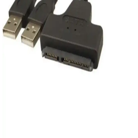
koruması, şarj müzakeresi ve 3-20V arası voltaj desteği sunar.
Dahua 4GB Metal USB Bellek U106: Dayanıklı ve
Yüksek Performanslı Veri Depolama Çözümü
Dahua 4GB Metal USB Bellek U106, yüksek hız ve dayanıklılık
sunan, çok platform uyumlu kompakt veri depolama cihazıdır,
günlük kullanım ve veri yedekleme için ideal tercihtir.
Maxron 16 GB Metal Gövdeli Flash Bellek:
Dayanıklı ve Şık Veri Depolama Çözümü
Maxron 16 GB USB bellek, dayanıklı metal gövdesi ve estetik
tasarımıyla öne çıkar. Yüksek aktarım hızı ve ömür boyu garanti ile
güvenli ve şık veri depolama sağlar.
Lenco LS 300: Modern Tasarım ve Üstün Ses
Kalitesiyle Analog Müzik Deneyimi
Lenco LS 300, şık tasarımı ve yüksek ses kalitesiyle dikkat çeken
modern turntable modeli. Bluetooth ve USB özellikleriyle dijital ve
analog müzikleri bir arada sunar.
Alfais 4536 2.5 İnç SATA to USB Çevirici İnceleme