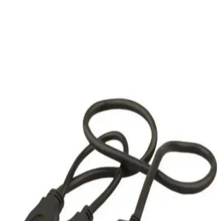
göz önünde bulundurulmalıdır.
USB Flash Sürücüleri ve Karşılaşılan Problemler
Hakkında Kapsamlı Bilgi
USB flash sürücüleri kullanırken yaşanan tanıma ve erişim
sorunlarının nedenleri ve çözümleri hakkında kapsamlı bilgi. Port
değişimi, disk yönetimi ve sürücü güncellemeleri gibi temel adımlar
anlatılıyor.
Çin Üretimi STM32 Kartlarda USB Type-C CC Pin
Direnç Desteği Ekleme Yöntemleri ve Önemi
Çin üretimi STM32 kartlarda USB Type-C CC pinlerine 5.1K
direnç eklenmesi, Type-C Type-C kablo uyumluluğunu sağlar. Bu
modifikasyon hassas lehimleme gerektirir ve cihazın güç profilini
doğru algılamasına yardımcı olur.
USBpwrME Adaptörü: Laboratuvarlarda USB Güç
Kaynakları İçin Evrensel ve Güvenli Çözüm
USBpwrME, laboratuvarlarda USB güç kaynaklarını evrensel ve
güvenli şekilde kullanmak için tasarlanmış adaptördür. Ters polarite