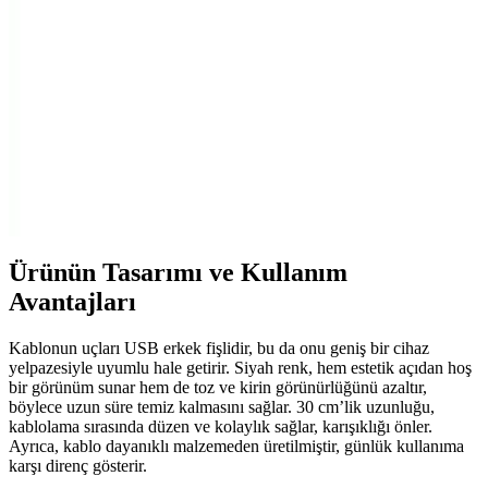
Lenco LS 300, şık tasarımı ve yüksek ses kalitesiyle dikkat çeken
modern turntable modeli. Bluetooth ve USB özellikleriyle dijital ve
analog müzikleri bir arada sunar.
Alfais 4536 2.5 İnç SATA to USB Çevirici İnceleme
ve Kullanıcı Yorumları
Alfais 4536 SATA to USB çevirici, 2.5 inç diskleri USB üzerinden
bağlar, geniş uyumluluk ve taşınabilirlik sağlar. Yüksek ısınma ve
bağlantı sorunlarına dikkat edilmelidir.
Ürünün Tasarımı ve Kullanım
Avantajları
Kablonun uçları USB erkek fişlidir, bu da onu geniş bir cihaz
yelpazesiyle uyumlu hale getirir. Siyah renk, hem estetik açıdan hoş
bir görünüm sunar hem de toz ve kirin görünürlüğünü azaltır,
böylece uzun süre temiz kalmasını sağlar. 30 cm’lik uzunluğu,
kablolama sırasında düzen ve kolaylık sağlar, karışıklığı önler.
Ayrıca, kablo dayanıklı malzemeden üretilmiştir, günlük kullanıma
karşı direnç gösterir.