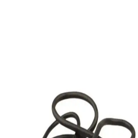
Sistemi Uyumluluğu ve Veri Bozulma Sorunları
Televizyonlarda USB bellek kullanımı sırasında dosya sistemi
uyumsuzlukları ve veri bozulmaları sıkça yaşanır. NTFS yerine
exFAT tercih edilmeli, güvenli çıkarma yapılmalı ve fiziksel arızalar
göz önünde bulundurulmalıdır.
USB Flash Sürücüleri ve Karşılaşılan Problemler
Hakkında Kapsamlı Bilgi
USB flash sürücüleri kullanırken yaşanan tanıma ve erişim
sorunlarının nedenleri ve çözümleri hakkında kapsamlı bilgi. Port
değişimi, disk yönetimi ve sürücü güncellemeleri gibi temel adımlar
anlatılıyor.
Çin Üretimi STM32 Kartlarda USB Type-C CC Pin
Direnç Desteği Ekleme Yöntemleri ve Önemi
Çin üretimi STM32 kartlarda USB Type-C CC pinlerine 5.1K
direnç eklenmesi, Type-C Type-C kablo uyumluluğunu sağlar. Bu
modifikasyon hassas lehimleme gerektirir ve cihazın güç profilini
doğru algılamasına yardımcı olur.