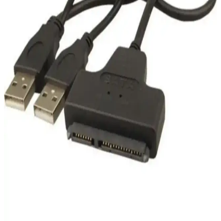
USBpwrME Adaptörü: Laboratuvarlarda USB Güç
Kaynakları İçin Evrensel ve Güvenli Çözüm
USBpwrME, laboratuvarlarda USB güç kaynaklarını evrensel ve
güvenli şekilde kullanmak için tasarlanmış adaptördür. Ters polarite
koruması, şarj müzakeresi ve 3-20V arası voltaj desteği sunar.
Dahua 4GB Metal USB Bellek U106: Dayanıklı ve
Yüksek Performanslı Veri Depolama Çözümü
Dahua 4GB Metal USB Bellek U106, yüksek hız ve dayanıklılık
sunan, çok platform uyumlu kompakt veri depolama cihazıdır,
günlük kullanım ve veri yedekleme için ideal tercihtir.
Maxron 16 GB Metal Gövdeli Flash Bellek:
Dayanıklı ve Şık Veri Depolama Çözümü
Maxron 16 GB USB bellek, dayanıklı metal gövdesi ve estetik
tasarımıyla öne çıkar. Yüksek aktarım hızı ve ömür boyu garanti ile
güvenli ve şık veri depolama sağlar.
Lenco LS 300: Modern Tasarım ve Üstün Ses
Kalitesiyle Analog Müzik Deneyimi