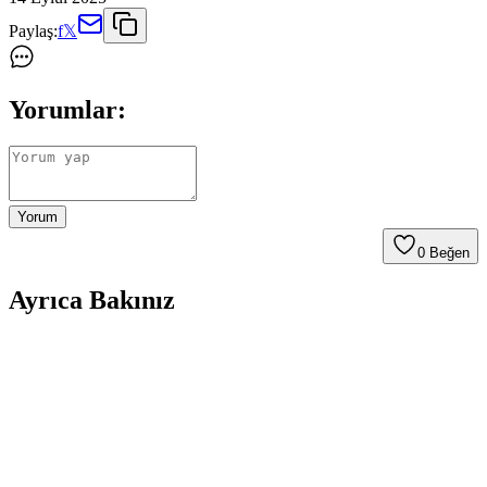
Paylaş:
f
𝕏
Yorumlar:
Yorum
0
Beğen
Ayrıca Bakınız
Televizyonlarda USB Bellek Kullanımı: Dosya
Sistemi Uyumluluğu ve Veri Bozulma Sorunları
Televizyonlarda USB bellek kullanımı sırasında dosya sistemi
uyumsuzlukları ve veri bozulmaları sıkça yaşanır. NTFS yerine
exFAT tercih edilmeli, güvenli çıkarma yapılmalı ve fiziksel arızalar