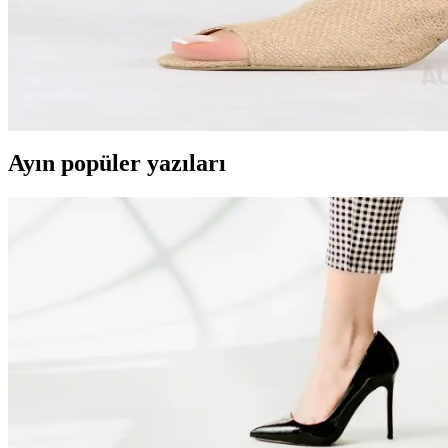
Yazlık kadın terlikleri, hafif malzemeleri ve şık tasarımlarıyla hem rah
Kadın Firfir Terlikler Yaz Aylarında Rahat ve Güven
Kadınlar için yaz aylarında hafif, rahat ve pratik olan firfir terlikler,
Ayın popüler yazıları