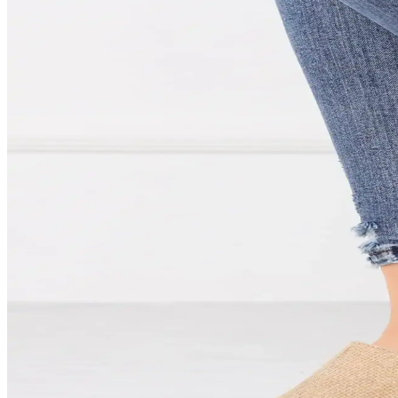
Kadınlar için konforlu ve günlük kullanıma uygun çizme modelleri, yum
Modavien Kadın Abiye Ayakkabıları: Şıklık ve Konf
Modavien markasının kadın abiye ayakkabıları, yüksek kaliteli malzeme
Kadınlar İçin Günlük Şıklık ve Konfor Sunan Topukl
Kadınların günlük yaşamında şıklık ve rahatlık ikilisi, topuklu sandalet
Kadınlar İçin Şık Desenli Çantalar: Güncel Moda Tren
Kadınlar için tasarlanan desenli çantalar, çeşitli malzeme ve tasarımla
Bambi Kadın Sandaletleri: Plajda Şıklık ve Konforu
Bambi kadın sandaletleri, plajda şıklık ve konforu bir arada sunar. Hafi
Kadın Spor Ayakkabılarında Temel Özellikler ve Perf
Kadın spor ayakkabıları, hafiflik, nefes alabilirlik ve dayanıklılık gibi
Kadın Yazlık Terlikler: Şıklık ve Konforu Bir Arada