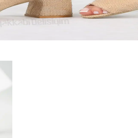
at hem de stil sahibi olmanızı sağlar. Çeşitli renk ve desen seçenekleriyl
li Kullanım İçin Uygun Seçenekler
 kaymaz tabanları ve ergonomik tasarımlarıyla güvenli ve şık bir tercih sun