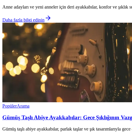
Anne adayları ve yeni anneler için deri ayakkabılar, konfor ve şıklık sun
Daha fazla bilgi edinin
Popüler
Arama
Gümüş Taşlı Abiye Ayakkabılar: Gece Şıklığının Vazg
Gümüş taşlı abiye ayakkabılar, parlak taşlar ve şık tasarımlarıyla gec