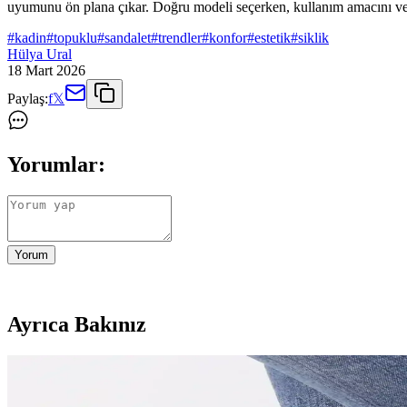
uyumunu ön plana çıkar. Doğru modeli seçerken, kullanım amacını ve k
#
kadin
#
topuklu
#
sandalet
#
trendler
#
konfor
#
estetik
#
siklik
Hülya Ural
18 Mart 2026
Paylaş:
f
𝕏
Yorumlar:
Yorum
Ayrıca Bakınız
Kadınlar İçin Günlük Konforlu ve Şık Çizme Modelle