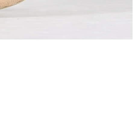
e yaz aylarınızın vazgeçilmezi olur.
ar.