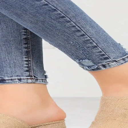
uşak tabanlar, su geçirmez özellikler ve şık tasarımlarla çeşitli seçene
oru Bir Arada Sunan Tasarımlar
leri ve şık tasarımlarıyla özel günlerde mükemmel uyum sağlar, konforu
u Sandaletler Hakkında Bilgi
lerde önemli. Modern tasarımlar, stil ve konforu bir araya getiriyor.
dleri ve Çeşitleri Hakkında Bilgi
rla günlük ve özel günlerde şıklık ve fonksiyonelliği bir arada sunar. G
 Bir Arada Sunan Modeller
f, suya dayanıklı ve çeşitli renk seçenekleriyle yaz aylarının vazgeçilme
ormans Kriterleri Analizi
 özellikleriyle spor ve günlük yaşamda konfor sağlar. Performansı artıran 
 Sunan Modeller