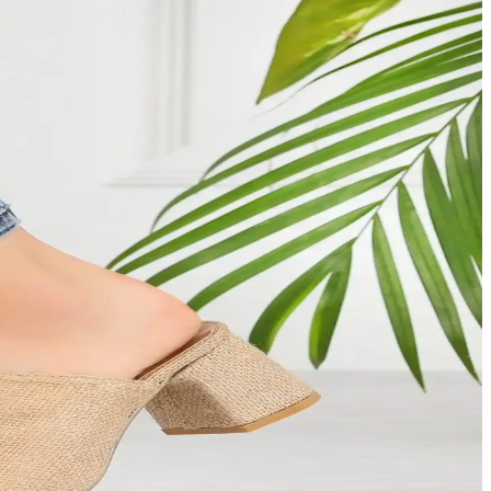
kler sunuyor.
 ve estetiği bir arada sunar.
üncel trendlerle uyumlu modellerle tarzınızı tamamlayın.
z tercihi olur.
tasarımlar, kullanım alanlarına göre seçilir.