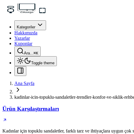
Kategoriler
Hakkımızda
Yazarlar
Kuponlar
Ara...
⌘
K
Toggle theme
Ana Sayfa
kadinlar-icin-topuklu-sandaletler-trendler-konfor-ve-siklik-rehbe
Ürün Karşılaştırmaları
Kadınlar için topuklu sandaletler, farklı tarz ve ihtiyaçlara uygun çok 