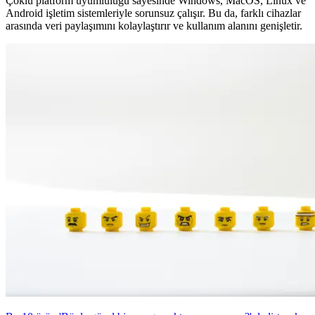
Çoklu platform uyumluluğu sayesinde Windows, MacOS, Linux ve
Android işletim sistemleriyle sorunsuz çalışır. Bu da, farklı cihazlar
arasında veri paylaşımını kolaylaştırır ve kullanım alanını genişletir.