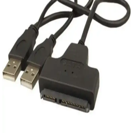
doğru algılamasına yardımcı olur.
USBpwrME Adaptörü: Laboratuvarlarda USB Güç
Kaynakları İçin Evrensel ve Güvenli Çözüm
USBpwrME, laboratuvarlarda USB güç kaynaklarını evrensel ve
güvenli şekilde kullanmak için tasarlanmış adaptördür. Ters polarite
koruması, şarj müzakeresi ve 3-20V arası voltaj desteği sunar.
Dahua 4GB Metal USB Bellek U106: Dayanıklı ve
Yüksek Performanslı Veri Depolama Çözümü
Dahua 4GB Metal USB Bellek U106, yüksek hız ve dayanıklılık
sunan, çok platform uyumlu kompakt veri depolama cihazıdır,
günlük kullanım ve veri yedekleme için ideal tercihtir.
Maxron 16 GB Metal Gövdeli Flash Bellek:
Dayanıklı ve Şık Veri Depolama Çözümü
Maxron 16 GB USB bellek, dayanıklı metal gövdesi ve estetik
tasarımıyla öne çıkar. Yüksek aktarım hızı ve ömür boyu garanti ile
güvenli ve şık veri depolama sağlar.