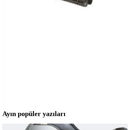
Maxron 16 GB USB bellek, dayanıklı metal gövdesi ve estetik
tasarımıyla öne çıkar. Yüksek aktarım hızı ve ömür boyu garanti ile
güvenli ve şık veri depolama sağlar.
Lenco LS 300: Modern Tasarım ve Üstün Ses
Kalitesiyle Analog Müzik Deneyimi
Lenco LS 300, şık tasarımı ve yüksek ses kalitesiyle dikkat çeken
modern turntable modeli. Bluetooth ve USB özellikleriyle dijital ve
analog müzikleri bir arada sunar.
Alfais 4536 2.5 İnç SATA to USB Çevirici İnceleme
ve Kullanıcı Yorumları
Alfais 4536 SATA to USB çevirici, 2.5 inç diskleri USB üzerinden
bağlar, geniş uyumluluk ve taşınabilirlik sağlar. Yüksek ısınma ve
bağlantı sorunlarına dikkat edilmelidir.
Ayın popüler yazıları