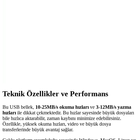
Lenco LS 300: Modern Tasarım ve Üstün Ses
Kalitesiyle Analog Müzik Deneyimi
Lenco LS 300, şık tasarımı ve yüksek ses kalitesiyle dikkat çeken
modern turntable modeli. Bluetooth ve USB özellikleriyle dijital ve
analog müzikleri bir arada sunar.
Alfais 4536 2.5 İnç SATA to USB Çevirici İnceleme
ve Kullanıcı Yorumları
Alfais 4536 SATA to USB çevirici, 2.5 inç diskleri USB üzerinden
bağlar, geniş uyumluluk ve taşınabilirlik sağlar. Yüksek ısınma ve
bağlantı sorunlarına dikkat edilmelidir.
Teknik Özellikler ve Performans
Bu USB bellek,
10-25MB/s okuma hızları
ve
3-12MB/s yazma
hızları
ile dikkat çekmektedir. Bu hızlar sayesinde büyük dosyaları
bile hızlıca aktarabilir, zaman kaybını minimize edebilirsiniz.
Özellikle, yüksek okuma hızları, video ve büyük dosya
transferlerinde büyük avantaj sağlar.