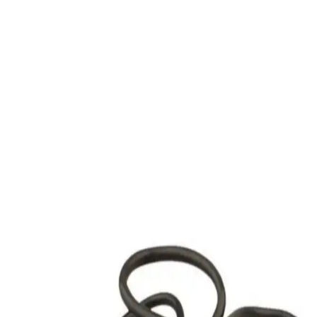
Televizyonlarda USB Bellek Kullanımı: Dosya
Sistemi Uyumluluğu ve Veri Bozulma Sorunları
Televizyonlarda USB bellek kullanımı sırasında dosya sistemi
uyumsuzlukları ve veri bozulmaları sıkça yaşanır. NTFS yerine
exFAT tercih edilmeli, güvenli çıkarma yapılmalı ve fiziksel arızalar
göz önünde bulundurulmalıdır.
USB Flash Sürücüleri ve Karşılaşılan Problemler
Hakkında Kapsamlı Bilgi
USB flash sürücüleri kullanırken yaşanan tanıma ve erişim
sorunlarının nedenleri ve çözümleri hakkında kapsamlı bilgi. Port
değişimi, disk yönetimi ve sürücü güncellemeleri gibi temel adımlar
anlatılıyor.
Çin Üretimi STM32 Kartlarda USB Type-C CC Pin
Direnç Desteği Ekleme Yöntemleri ve Önemi
Çin üretimi STM32 kartlarda USB Type-C CC pinlerine 5.1K
direnç eklenmesi, Type-C Type-C kablo uyumluluğunu sağlar. Bu
modifikasyon hassas lehimleme gerektirir ve cihazın güç profilini