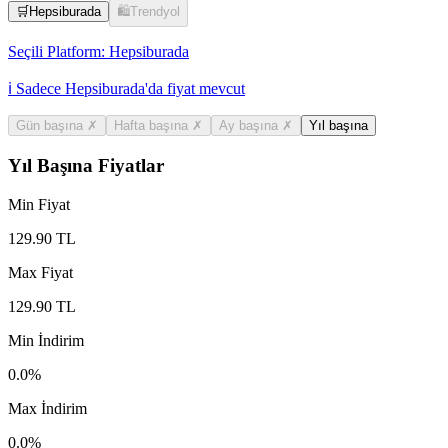
🛒
Hepsiburada
🛍️
Trendyol
Seçili Platform:
Hepsiburada
ℹ️ Sadece Hepsiburada'da fiyat mevcut
Gün başına
✗
Hafta başına
✗
Ay başına
✗
Yıl başına
Yıl Başına Fiyatlar
Min Fiyat
129.90
TL
Max Fiyat
129.90
TL
Min İndirim
0.0
%
Max İndirim
0.0
%