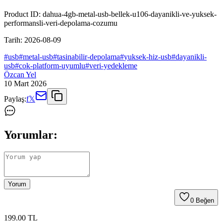
Product ID:
dahua-4gb-metal-usb-bellek-u106-dayanikli-ve-yuksek-
performansli-veri-depolama-cozumu
Tarih:
2026-08-09
#
usb
#
metal-usb
#
tasinabilir-depolama
#
yuksek-hiz-usb
#
dayanikli-
usb
#
cok-platform-uyumlu
#
veri-yedekleme
Özcan Yel
10 Mart 2026
Paylaş:
f
𝕏
Yorumlar:
Yorum
0
Beğen
199
.00
TL