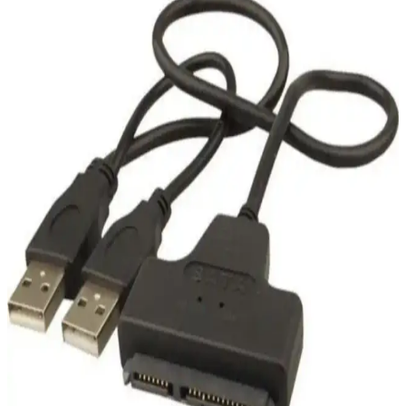
Direnç Desteği Ekleme Yöntemleri ve Önemi
Çin üretimi STM32 kartlarda USB Type-C CC pinlerine 5.1K
direnç eklenmesi, Type-C Type-C kablo uyumluluğunu sağlar. Bu
modifikasyon hassas lehimleme gerektirir ve cihazın güç profilini
doğru algılamasına yardımcı olur.
USBpwrME Adaptörü: Laboratuvarlarda USB Güç
Kaynakları İçin Evrensel ve Güvenli Çözüm
USBpwrME, laboratuvarlarda USB güç kaynaklarını evrensel ve
güvenli şekilde kullanmak için tasarlanmış adaptördür. Ters polarite
koruması, şarj müzakeresi ve 3-20V arası voltaj desteği sunar.
Dahua 4GB Metal USB Bellek U106: Dayanıklı ve
Yüksek Performanslı Veri Depolama Çözümü
Dahua 4GB Metal USB Bellek U106, yüksek hız ve dayanıklılık
sunan, çok platform uyumlu kompakt veri depolama cihazıdır,
günlük kullanım ve veri yedekleme için ideal tercihtir.
Maxron 16 GB Metal Gövdeli Flash Bellek:
Dayanıklı ve Şık Veri Depolama Çözümü