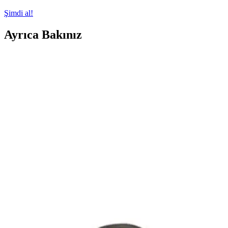
Şimdi al!
Ayrıca Bakınız
Televizyonlarda USB Bellek Kullanımı: Dosya
Sistemi Uyumluluğu ve Veri Bozulma Sorunları
Televizyonlarda USB bellek kullanımı sırasında dosya sistemi
uyumsuzlukları ve veri bozulmaları sıkça yaşanır. NTFS yerine
exFAT tercih edilmeli, güvenli çıkarma yapılmalı ve fiziksel arızalar
göz önünde bulundurulmalıdır.
USB Flash Sürücüleri ve Karşılaşılan Problemler
Hakkında Kapsamlı Bilgi
USB flash sürücüleri kullanırken yaşanan tanıma ve erişim
sorunlarının nedenleri ve çözümleri hakkında kapsamlı bilgi. Port
değişimi, disk yönetimi ve sürücü güncellemeleri gibi temel adımlar
anlatılıyor.
Çin Üretimi STM32 Kartlarda USB Type-C CC Pin