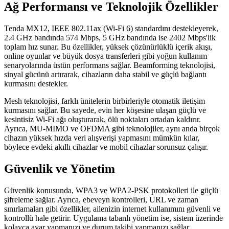
Ağ Performansı ve Teknolojik Özellikler
Tenda MX12, IEEE 802.11ax (Wi-Fi 6) standardını destekleyerek,
2.4 GHz bandında 574 Mbps, 5 GHz bandında ise 2402 Mbps'lik
toplam hız sunar. Bu özellikler, yüksek çözünürlüklü içerik akışı,
online oyunlar ve büyük dosya transferleri gibi yoğun kullanım
senaryolarında üstün performans sağlar. Beamforming teknolojisi,
sinyal gücünü artırarak, cihazların daha stabil ve güçlü bağlantı
kurmasını destekler.
Mesh teknolojisi, farklı ünitelerin birbirleriyle otomatik iletişim
kurmasını sağlar. Bu sayede, evin her köşesine ulaşan güçlü ve
kesintisiz Wi-Fi ağı oluşturarak, ölü noktaları ortadan kaldırır.
Ayrıca, MU-MIMO ve OFDMA gibi teknolojiler, aynı anda birçok
cihazın yüksek hızda veri alışverişi yapmasını mümkün kılar,
böylece evdeki akıllı cihazlar ve mobil cihazlar sorunsuz çalışır.
Güvenlik ve Yönetim
Güvenlik konusunda, WPA3 ve WPA2-PSK protokolleri ile güçlü
şifreleme sağlar. Ayrıca, ebeveyn kontrolleri, URL ve zaman
sınırlamaları gibi özellikler, ailenizin internet kullanımını güvenli ve
kontrollü hale getirir. Uygulama tabanlı yönetim ise, sistem üzerinde
kolayca ayar yapmanızı ve durum takibi yapmanızı sağlar.