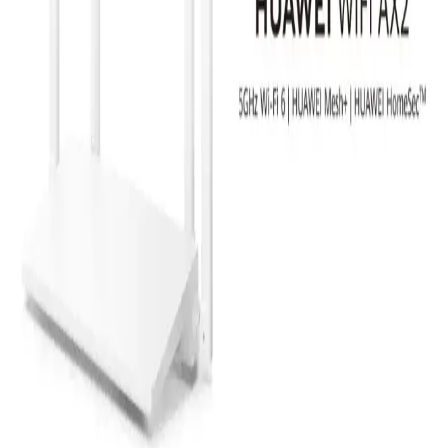
Airstorr USB 3.0 Wi-Fi 6 AX1800 adaptörü, yüksek hız, stabil
bağlantı ve gelişmiş teknolojilerle internet deneyiminizi optimize
eder, çeşitli cihazlarla uyum sağlar.
Homatics Box R 4K Plus: Gelişmiş Özelliklere Sahip
Yüksek Performanslı Android TV Kutusu
Homatics Box R 4K Plus, yüksek performanslı Android 11 işletim
sistemi, 4GB RAM ve 32GB depolama ile 4K HDR içeriklerini
sorunsuz oynatır, çoklu bağlantı seçenekleri ve şık tasarımıyla öne
çıkar.
ZTE H3601P AX3000 WiFi 6 Mesh Sistemi Geniş
Alanlar İçin Güçlü ve Stabil Bağlantı Çözümü
ZTE H3601P AX3000 WiFi 6 Mesh ikili sistemi, geniş alanlarda
stabil ve yüksek hızlı internet sağlar, kolay kurulum ve yönetim
imkanı sunar, ev ve ofislerde ideal çözüm.
Modem Modelleri ve Güncel Teknolojiler: Hangi
Modem Sizin İçin Uygun