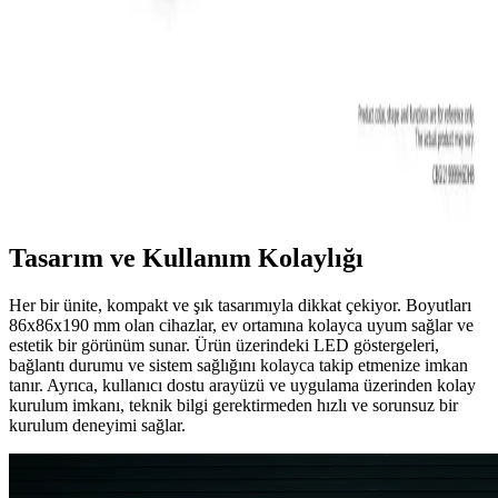
Modemler, farklı bağlantı türleri ve teknolojilerle internet erişimini
sağlar. Güncel modem modelleri ve özellikleri hakkında bilgi
edinerek, ihtiyaçlarınıza uygun en iyi seçimi yapabilirsiniz.
Huawei AX2 Wi-Fi 6 Destekli Kablosuz Ağ Çözümü
Ev ve Ofis Kullanımı İçin
Huawei AX2, Wi-Fi 6 teknolojisiyle yüksek hız ve geniş kapsama
alanı sunan, güvenlik ve kullanım kolaylığı sağlayan modern
kablosuz ağ cihazıdır.
Tasarım ve Kullanım Kolaylığı
Her bir ünite, kompakt ve şık tasarımıyla dikkat çekiyor. Boyutları
86x86x190 mm olan cihazlar, ev ortamına kolayca uyum sağlar ve
estetik bir görünüm sunar. Ürün üzerindeki LED göstergeleri,
bağlantı durumu ve sistem sağlığını kolayca takip etmenize imkan
tanır. Ayrıca, kullanıcı dostu arayüzü ve uygulama üzerinden kolay
kurulum imkanı, teknik bilgi gerektirmeden hızlı ve sorunsuz bir
kurulum deneyimi sağlar.