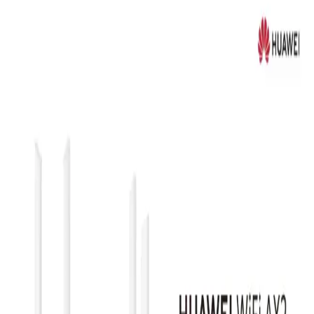
Geniş Kapsama ve Yüksek Performans
TP-Link Deco X60 (3-Pack), Wi-Fi 6 teknolojisiyle yüksek hız ve
geniş kapsama alanı sunar, kolay kurulum ve güvenlik özellikleriyle
modern kablosuz ağ çözümleri sağlar.
TP-Link BE85 Modeli Hakkında Bilgi ve Güncel Ağ
Teknolojileri Analizi
TP-Link BE85 hakkında mevcut bilgiler sınırlı olsa da, genel ağ
teknolojileri ve trendler hakkında detaylar sunuyoruz. Güncel
kablosuz çözümler ve teknolojik gelişmelerle ilgili önemli bilgiler
içerir.
Mercusys MR80X Wi-Fi 6 Kablosuz Yönlendirici ile
Yüksek Hızlı ve Güvenilir İnternet
Mercusys MR80X, Wi-Fi 6 teknolojisiyle yüksek hız, düşük
gecikme ve çoklu cihaz desteği sunan modern kablosuz ağ
çözümüdür.
Airstorr USB 3.0 Wi-Fi 6 AX1800MBPS Adaptör ile
Yüksek Hızlı ve Güvenli Kablosuz Bağlantı