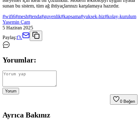
isteyenler için ideal bir çözümdür. Modern teknolojiyi uygun fiyatla
sunan bu sistem, tüm ağ ihtiyaçlarınızı karşılamaya hazırdır.
#
wifi6
#
mesh
#
tenda
#
guvenlik
#
kapsama
#
yuksek-hiz
#
kolay-kurulum
Yasemin Çam
5 Haziran 2025
Paylaş:
f
𝕏
Yorumlar:
Yorum
0
Beğen
Ayrıca Bakınız
TP-Link Deco X60 3-Pack Wi-Fi 6 Mesh Sistemi