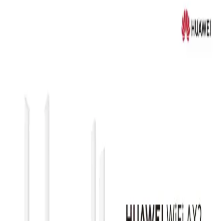
Geniş Kapsama ve Yüksek Performans
TP-Link Deco X60 (3-Pack), Wi-Fi 6 teknolojisiyle yüksek hız ve
geniş kapsama alanı sunar, kolay kurulum ve güvenlik özellikleriyle
modern kablosuz ağ çözümleri sağlar.
TP-Link BE85 Modeli Hakkında Bilgi ve Güncel Ağ
Teknolojileri Analizi
TP-Link BE85 hakkında mevcut bilgiler sınırlı olsa da, genel ağ
teknolojileri ve trendler hakkında detaylar sunuyoruz. Güncel
kablosuz çözümler ve teknolojik gelişmelerle ilgili önemli bilgiler
içerir.
Mercusys MR80X Wi-Fi 6 Kablosuz Yönlendirici ile
Yüksek Hızlı ve Güvenilir İnternet
Mercusys MR80X, Wi-Fi 6 teknolojisiyle yüksek hız, düşük
gecikme ve çoklu cihaz desteği sunan modern kablosuz ağ
çözümüdür.
Airstorr USB 3.0 Wi-Fi 6 AX1800MBPS Adaptör ile
Yüksek Hızlı ve Güvenli Kablosuz Bağlantı