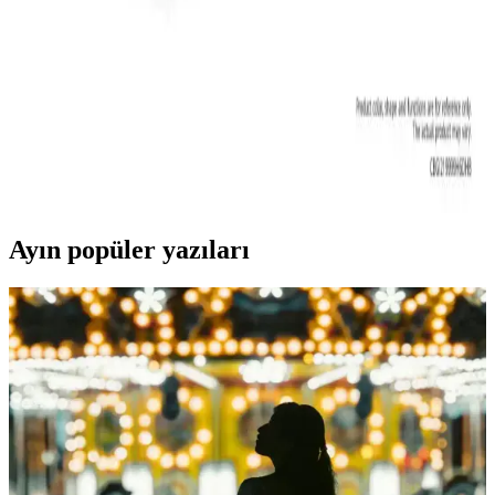
sağlar. Güncel modem modelleri ve özellikleri hakkında bilgi
edinerek, ihtiyaçlarınıza uygun en iyi seçimi yapabilirsiniz.
Huawei AX2 Wi-Fi 6 Destekli Kablosuz Ağ Çözümü
Ev ve Ofis Kullanımı İçin
Huawei AX2, Wi-Fi 6 teknolojisiyle yüksek hız ve geniş kapsama
alanı sunan, güvenlik ve kullanım kolaylığı sağlayan modern
kablosuz ağ cihazıdır.
Ayın popüler yazıları