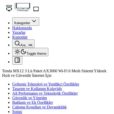
Kategoriler
Hakkımızda
Yazarlar
Kuponlar
Ara...
⌘
K
Toggle theme
Tenda MX12 3 Lü Paket AX3000 Wi-Fi 6 Mesh Sistemi Yüksek
Hızlı ve Güvenilir İnternet İçin
Gelişmiş Teknoloji ve Yenilikçi Özellikler
Tasarım ve Kullanım Kolaylığı
Ağ Performansı ve Teknolojik Özellikler
Güvenlik ve Yönetim
Bağlantı ve Ek Özellikler
Çalışma Koşulları ve Dayanıklılık
Sonuç