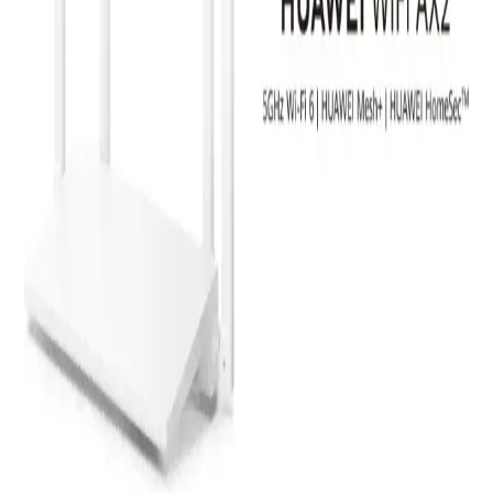
Airstorr USB 3.0 Wi-Fi 6 AX1800 adaptörü, yüksek hız, stabil
bağlantı ve gelişmiş teknolojilerle internet deneyiminizi optimize
eder, çeşitli cihazlarla uyum sağlar.
Homatics Box R 4K Plus: Gelişmiş Özelliklere Sahip
Yüksek Performanslı Android TV Kutusu
Homatics Box R 4K Plus, yüksek performanslı Android 11 işletim
sistemi, 4GB RAM ve 32GB depolama ile 4K HDR içeriklerini
sorunsuz oynatır, çoklu bağlantı seçenekleri ve şık tasarımıyla öne
çıkar.
ZTE H3601P AX3000 WiFi 6 Mesh Sistemi Geniş
Alanlar İçin Güçlü ve Stabil Bağlantı Çözümü
ZTE H3601P AX3000 WiFi 6 Mesh ikili sistemi, geniş alanlarda
stabil ve yüksek hızlı internet sağlar, kolay kurulum ve yönetim
imkanı sunar, ev ve ofislerde ideal çözüm.
Modem Modelleri ve Güncel Teknolojiler: Hangi
Modem Sizin İçin Uygun
Modemler, farklı bağlantı türleri ve teknolojilerle internet erişimini