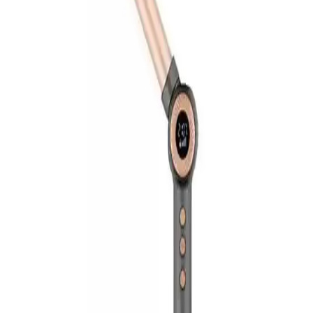
deneyimi eksikliği, ürünün pazarda sınırlı görünürlüğüne neden
oluyor. Bilinçli seçim için detaylı bilgi ve geri bildirimler kritik önem
taşıyor.
2025'te Shibowavy Jolvena Wag ile Doğal Dalga
Sırrını Keşfedin
Saçlarınıza doğal dalgalar kazandıran Shibowavy Jolvena Wag saç
maşasını keşfedin. Sağlıklı ve kolay kullanım için hemen inceleyin!
Arzum Nuvo Saç Maşası: Gelişmiş Teknolojiyle
Güvenli ve Şık Saç Şekillendirme
Arzum Nuvo saç maşası, hızlı ısınma, ayarlanabilir ısı ve seramik
kaplama özellikleriyle modern ve güvenli saç şekillendirme sağlar.
Şıklık ve teknolojiyi bir arada sunar.
Sinbo Saç Maşası: Güçlü Performans ve Kullanım
Kolaylığı Sunan Elektronik Saç Şekillendirme
Cihazı
Sinbo saç maşası, hızlı ısınma, ayarlanabilir sıcaklık ve güvenlik
özellikleriyle saç şekillendirmede pratik ve güvenilir çözümler sunar.