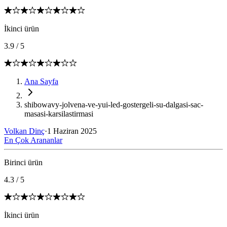
İkinci ürün
3.9
/
5
Ana Sayfa
shibowavy-jolvena-ve-yui-led-gostergeli-su-dalgasi-sac-
masasi-karsilastirmasi
Volkan Dinç
·
1 Haziran 2025
En Çok Arananlar
Birinci ürün
4.3
/
5
İkinci ürün