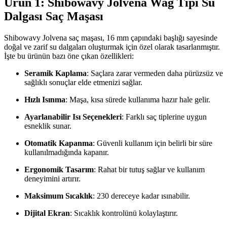
Ürün 1: Shibowavy Jolvena Wag Tipi Su
Dalgası Saç Maşası
Shibowavy Jolvena saç maşası, 16 mm çapındaki başlığı sayesinde
doğal ve zarif su dalgaları oluşturmak için özel olarak tasarlanmıştır.
İşte bu ürünün bazı öne çıkan özellikleri:
Seramik Kaplama
: Saçlara zarar vermeden daha pürüzsüz ve
sağlıklı sonuçlar elde etmenizi sağlar.
Hızlı Isınma
: Maşa, kısa sürede kullanıma hazır hale gelir.
Ayarlanabilir Isı Seçenekleri
: Farklı saç tiplerine uygun
esneklik sunar.
Otomatik Kapanma
: Güvenli kullanım için belirli bir süre
kullanılmadığında kapanır.
Ergonomik Tasarım
: Rahat bir tutuş sağlar ve kullanım
deneyimini artırır.
Maksimum Sıcaklık
: 230 dereceye kadar ısınabilir.
Dijital Ekran
: Sıcaklık kontrolünü kolaylaştırır.