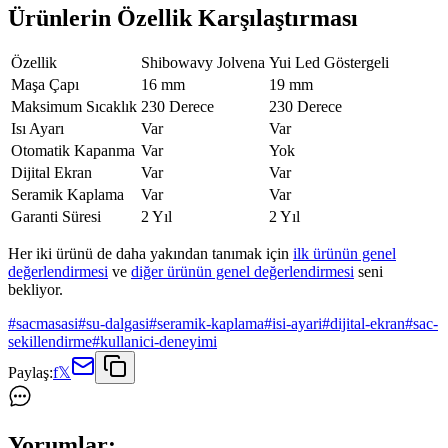
Ürünlerin Özellik Karşılaştırması
Özellik
Shibowavy Jolvena
Yui Led Göstergeli
Maşa Çapı
16 mm
19 mm
Maksimum Sıcaklık
230 Derece
230 Derece
Isı Ayarı
Var
Var
Otomatik Kapanma
Var
Yok
Dijital Ekran
Var
Var
Seramik Kaplama
Var
Var
Garanti Süresi
2 Yıl
2 Yıl
Her iki ürünü de daha yakından tanımak için
ilk ürünün genel
değerlendirmesi
ve
diğer ürünün genel değerlendirmesi
seni
bekliyor.
#
sacmasasi
#
su-dalgasi
#
seramik-kaplama
#
isi-ayari
#
dijital-ekran
#
sac-
sekillendirme
#
kullanici-deneyimi
Paylaş:
f
𝕏
Yorumlar: