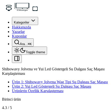
Kategoriler
Hakkımızda
Yazarlar
Kuponlar
Ara...
⌘
K
Toggle theme
Shibowavy Jolvena ve Yui Led Göstergeli Su Dalgası Saç Maşası
Karşılaştırması
Ürün 1: Shibowavy Jolvena Wag Tipi Su Dalgası Saç Maşası
Ürün 2: Yui Led Göstergeli Su Dalgası Saç Maşası
Ürünlerin Özellik Karşılaştırması
Birinci ürün
4.3
/
5