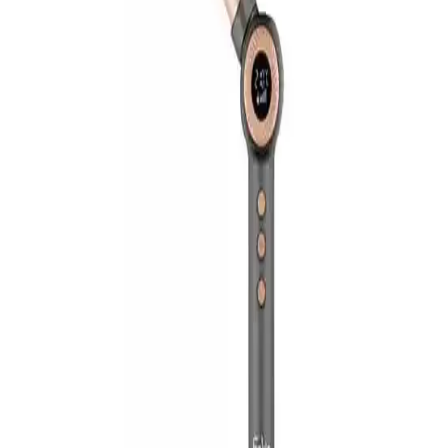
Saçlarınıza doğal dalgalar kazandıran Shibowavy Jolvena Wag saç
maşasını keşfedin. Sağlıklı ve kolay kullanım için hemen inceleyin!
Arzum Nuvo Saç Maşası: Gelişmiş Teknolojiyle
Güvenli ve Şık Saç Şekillendirme
Arzum Nuvo saç maşası, hızlı ısınma, ayarlanabilir ısı ve seramik
kaplama özellikleriyle modern ve güvenli saç şekillendirme sağlar.
Şıklık ve teknolojiyi bir arada sunar.
Sinbo Saç Maşası: Güçlü Performans ve Kullanım
Kolaylığı Sunan Elektronik Saç Şekillendirme
Cihazı
Sinbo saç maşası, hızlı ısınma, ayarlanabilir sıcaklık ve güvenlik
özellikleriyle saç şekillendirmede pratik ve güvenilir çözümler sunar.
Philips Saç Maşası Özellikleri ve Kullanım
İpuçlarıyla Modern Saç Şekillendirme
Philips saç maşası, güvenli ve pratik kullanımıyla saç
şekillendirmede yüksek performans sağlar. Isı ayarları ve teknolojik