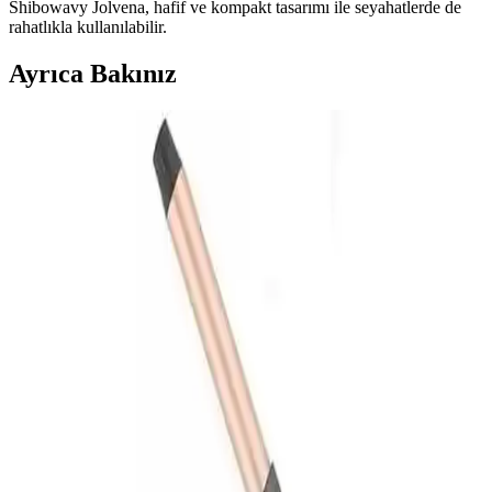
Shibowavy Jolvena, hafif ve kompakt tasarımı ile seyahatlerde de
rahatlıkla kullanılabilir.
Ayrıca Bakınız
Babyliss C452e Rose Quartz Saç Maşası ile
Profesyonel Bukleler ve Doğal Dalga Oluşumu
Babyliss C452e Rose Quartz saç maşası, hızlı ısınma, çeşitli sıcaklık
ayarları ve şık tasarımıyla saç şekillendirmede profesyonel sonuçlar
sağlar, doğal görünümlü bukleler ve hacim sunar.
Shibowavy Otomatik Saç Maşası Hakkında Bilgi
Eksikliği ve Teknik Detayların Önemi
Shibowavy otomatik saç maşası hakkında teknik detay ve kullanıcı
deneyimi eksikliği, ürünün pazarda sınırlı görünürlüğüne neden
oluyor. Bilinçli seçim için detaylı bilgi ve geri bildirimler kritik önem
taşıyor.
2025'te Shibowavy Jolvena Wag ile Doğal Dalga
Sırrını Keşfedin