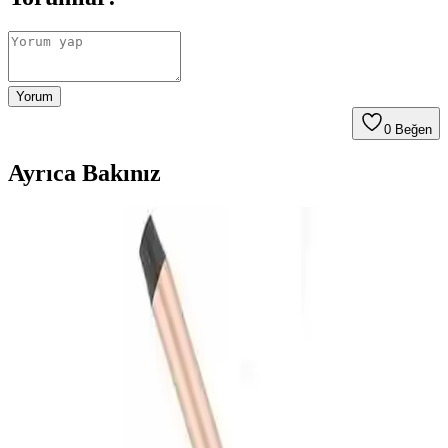
Yorum
0
Beğen
Ayrıca Bakınız
Babyliss C452e Rose Quartz Saç Maşası ile
Profesyonel Bukleler ve Doğal Dalga Oluşumu
Babyliss C452e Rose Quartz saç maşası, hızlı ısınma, çeşitli sıcaklık
ayarları ve şık tasarımıyla saç şekillendirmede profesyonel sonuçlar
sağlar, doğal görünümlü bukleler ve hacim sunar.
Shibowavy Otomatik Saç Maşası Hakkında Bilgi
Eksikliği ve Teknik Detayların Önemi
Shibowavy otomatik saç maşası hakkında teknik detay ve kullanıcı