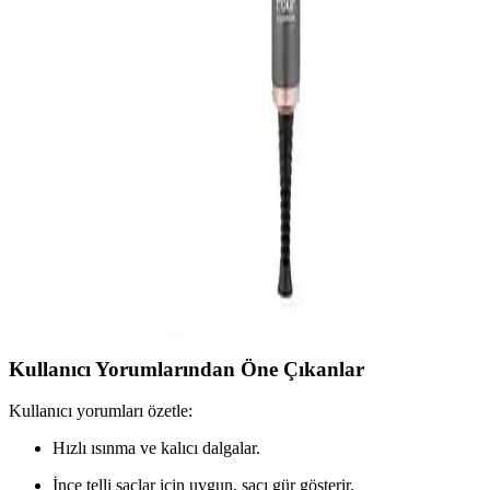
özellikleriyle modern yaşamda ideal tercih.
Arzum Vanessa Saç Maşası: Modern Tasarım ve
Gelişmiş Teknoloji ile Saç Şekillendirme
Arzum Vanessa saç maşası, hızlı ısınma, kontrollü ısı ayarları ve şık
tasarımıyla saç şekillendirmede güvenilir ve pratik bir seçenek
sunuyor.
Media Markt Saç Maşası: Güvenilir ve Pratik
Elektronik Kişisel Bakım Ürünü
Media Markt saç maşaları, hızlı ısıtma, ayarlanabilir sıcaklık ve
güvenlik özellikleriyle pratik ve güvenilir kişisel bakım cihazları
sunar.
Kullanıcı Yorumlarından Öne Çıkanlar
Kullanıcı yorumları özetle:
Hızlı ısınma ve kalıcı dalgalar.
İnce telli saçlar için uygun, saçı gür gösterir.