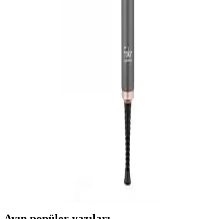
Philips Saç Maşası Özellikleri ve Kullanım
İpuçlarıyla Modern Saç Şekillendirme
Philips saç maşası, güvenli ve pratik kullanımıyla saç
şekillendirmede yüksek performans sağlar. Isı ayarları ve teknolojik
özellikleriyle modern yaşamda ideal tercih.
Arzum Vanessa Saç Maşası: Modern Tasarım ve
Gelişmiş Teknoloji ile Saç Şekillendirme
Arzum Vanessa saç maşası, hızlı ısınma, kontrollü ısı ayarları ve şık
tasarımıyla saç şekillendirmede güvenilir ve pratik bir seçenek
sunuyor.
Media Markt Saç Maşası: Güvenilir ve Pratik
Elektronik Kişisel Bakım Ürünü
Media Markt saç maşaları, hızlı ısıtma, ayarlanabilir sıcaklık ve
güvenlik özellikleriyle pratik ve güvenilir kişisel bakım cihazları
sunar.
Ayın popüler yazıları