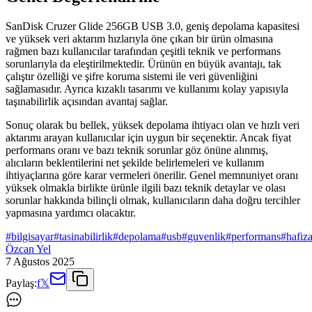
SanDisk Cruzer Glide 256GB USB 3.0, geniş depolama kapasitesi
ve yüksek veri aktarım hızlarıyla öne çıkan bir ürün olmasına
rağmen bazı kullanıcılar tarafından çeşitli teknik ve performans
sorunlarıyla da eleştirilmektedir. Ürünün en büyük avantajı, tak
çalıştır özelliği ve şifre koruma sistemi ile veri güvenliğini
sağlamasıdır. Ayrıca kızaklı tasarımı ve kullanımı kolay yapısıyla
taşınabilirlik açısından avantaj sağlar.
Sonuç olarak bu bellek, yüksek depolama ihtiyacı olan ve hızlı veri
aktarımı arayan kullanıcılar için uygun bir seçenektir. Ancak fiyat
performans oranı ve bazı teknik sorunlar göz önüne alınmış,
alıcıların beklentilerini net şekilde belirlemeleri ve kullanım
ihtiyaçlarına göre karar vermeleri önerilir. Genel memnuniyet oranı
yüksek olmakla birlikte ürünle ilgili bazı teknik detaylar ve olası
sorunlar hakkında bilinçli olmak, kullanıcıların daha doğru tercihler
yapmasına yardımcı olacaktır.
#
bilgisayar
#
tasinabilirlik
#
depolama
#
usb
#
guvenlik
#
performans
#
hafiz
Özcan Yel
7 Ağustos 2025
Paylaş:
f
𝕏