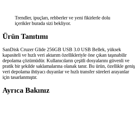
Trendler, ipuçları, rehberler ve yeni fikirlerle dolu
içerikler burada sizi bekliyor.
Ürün Tanıtımı
SanDisk Cruzer Glide 256GB USB 3.0 USB Bellek, yüksek
kapasiteli ve hızlı veri aktarım özellikleriyle öne çıkan taşınabilir
depolama çözümüdür. Kullanıcıların çeşitli dosyalarını güvenli ve
pratik bir şekilde saklamalarına olanak tanır. Bu ürün, özellikle geniş
veri depolama ihtiyacı duyanlar ve hızlı transfer süreleri arayanlar
için tasarlanmıştır.
Ayrıca Bakınız
Laptopunuzdan Gelen Rastgele Sesler ve Yabancı
Dil Konuşmalarının Nedenleri ve Çözüm Yolları
Laptopunuzdan aniden gelen yabancı dilde sesler çeşitli sebeplerden
kaynaklanabilir. Tarayıcı reklamları, arka plan uygulamaları veya