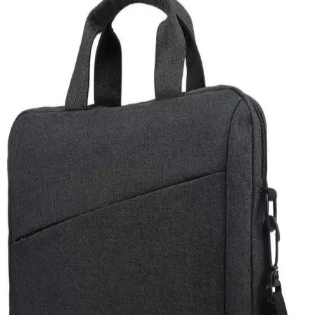
USB flash sürücüleri kullanırken yaşanan tanıma ve erişim
sorunlarının nedenleri ve çözümleri hakkında kapsamlı bilgi. Port
değişimi, disk yönetimi ve sürücü güncellemeleri gibi temel adımlar
anlatılıyor.
Oyun Dizüstü Bilgisayarı Seçimi: Bütçe ve
Performansa Göre Modeller ve Öneriler
Oyun dizüstü bilgisayarı seçimi, bütçe ve performans beklentilerine
göre değişir. Acer, ASUS, Lenovo gibi markaların farklı
segmentlerdeki modelleri ve teknik özellikleri detaylıca inceleniyor.
Güncel Teknolojik Gelişmeler ve Windows
Güncellemelerinin Cihaz Performansına Etkisi
Güncellemeler, cihaz performansı ve güvenliği için kritik olup,
Windows sistemleri otomatik veya manuel güncelleme
seçenekleriyle kullanıcılara esneklik sunar.
iPhone 15 Pro ve Mac Entegrasyonu: Güncel
Teknolojide Yeni Bir Dönem