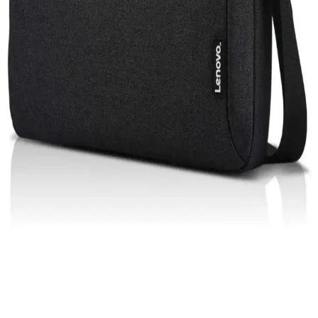
iPhone 15 Pro ve Mac'in entegre özellikleri, gelişmiş tasarım ve
performans ile kullanıcıların deneyimini artırıyor, ekosistem
avantajlarıyla günlük ve profesyonel kullanımda fark yaratıyor.
Acer Oyuncu Laptopları: Yüksek Performans ve
Dayanıklılık Sunan Modeller
Acer'ın oyuncu laptopları yüksek grafik gücü ve gelişmiş
donanımlarıyla öne çıkar. Predator serisi ile profesyonel kullanım ve
oyun performansı bir arada sunulur, uygun fiyat ve çeşitli modellerle
erişilebilirlik sağlar.
Bilgisayar Güç Kablosu Seçimi ve Güvenlik
Standartları Hakkında Kapsamlı Rehber
Kaliteli ve standartlara uygun bilgisayar güç kablosu seçimi, cihaz
güvenliği ve performansı için kritiktir. Uygun malzeme, uyumluluk
ve teknolojik yenilikler hakkında detaylar içerir.
Lenovo Dizüstü Bilgisayar Çantası Seçerken Dikkat
Edilmesi Gerekenler ve En İyi Modeller
Lenovo dizüstü bilgisayar çantaları dayanıklılık, fonksiyonellik ve