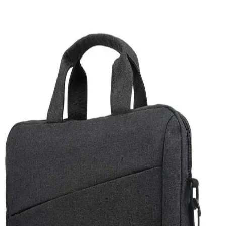
elektromanyetik etkiler gibi nedenler incelenmeli, güvenlik
taramaları yapılmalı ve gerekirse sistem yeniden kurulmalıdır.
USB Flash Sürücüleri ve Karşılaşılan Problemler
Hakkında Kapsamlı Bilgi
USB flash sürücüleri kullanırken yaşanan tanıma ve erişim
sorunlarının nedenleri ve çözümleri hakkında kapsamlı bilgi. Port
değişimi, disk yönetimi ve sürücü güncellemeleri gibi temel adımlar
anlatılıyor.
Oyun Dizüstü Bilgisayarı Seçimi: Bütçe ve
Performansa Göre Modeller ve Öneriler
Oyun dizüstü bilgisayarı seçimi, bütçe ve performans beklentilerine
göre değişir. Acer, ASUS, Lenovo gibi markaların farklı
segmentlerdeki modelleri ve teknik özellikleri detaylıca inceleniyor.
Güncel Teknolojik Gelişmeler ve Windows
Güncellemelerinin Cihaz Performansına Etkisi
Güncellemeler, cihaz performansı ve güvenliği için kritik olup,
Windows sistemleri otomatik veya manuel güncelleme
seçenekleriyle kullanıcılara esneklik sunar.