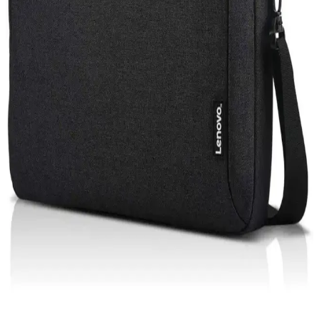
iPhone 15 Pro ve Mac Entegrasyonu: Güncel
Teknolojide Yeni Bir Dönem
iPhone 15 Pro ve Mac'in entegre özellikleri, gelişmiş tasarım ve
performans ile kullanıcıların deneyimini artırıyor, ekosistem
avantajlarıyla günlük ve profesyonel kullanımda fark yaratıyor.
Acer Oyuncu Laptopları: Yüksek Performans ve
Dayanıklılık Sunan Modeller
Acer'ın oyuncu laptopları yüksek grafik gücü ve gelişmiş
donanımlarıyla öne çıkar. Predator serisi ile profesyonel kullanım ve
oyun performansı bir arada sunulur, uygun fiyat ve çeşitli modellerle
erişilebilirlik sağlar.
Bilgisayar Güç Kablosu Seçimi ve Güvenlik
Standartları Hakkında Kapsamlı Rehber
Kaliteli ve standartlara uygun bilgisayar güç kablosu seçimi, cihaz
güvenliği ve performansı için kritiktir. Uygun malzeme, uyumluluk
ve teknolojik yenilikler hakkında detaylar içerir.