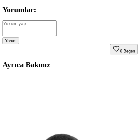
Yorumlar:
Yorum
0
Beğen
Ayrıca Bakınız
Laptopunuzdan Gelen Rastgele Sesler ve Yabancı
Dil Konuşmalarının Nedenleri ve Çözüm Yolları
Laptopunuzdan aniden gelen yabancı dilde sesler çeşitli sebeplerden
kaynaklanabilir. Tarayıcı reklamları, arka plan uygulamaları veya
elektromanyetik etkiler gibi nedenler incelenmeli, güvenlik
taramaları yapılmalı ve gerekirse sistem yeniden kurulmalıdır.
USB Flash Sürücüleri ve Karşılaşılan Problemler
Hakkında Kapsamlı Bilgi