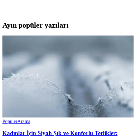
şıklık sunar. Boyut, malzeme ve konfor gibi faktörlere dikkat ederek
en uygun modeli seçin.
Ayın popüler yazıları
Popüler
Arama
Kadınlar İçin Siyah Şık ve Konforlu Terlikler: