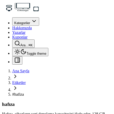
Kategoriler
Hakkımızda
Yazarlar
Kuponlar
Ara...
⌘
K
Toggle theme
Ana Sayfa
Etiketler
#
hafiza
hafıza
Hafıza, cihazların veri depolama kapasitesini ifade eder. 128 GB