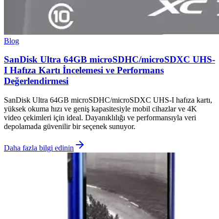
Blog
SanDisk Ultra 64GB microSDHC/microSDXC UHS-
I Hafıza Kartı İncelemesi ve Performans
Değerlendirmesi
SanDisk Ultra 64GB microSDHC/microSDXC UHS-I hafıza kartı,
yüksek okuma hızı ve geniş kapasitesiyle mobil cihazlar ve 4K
video çekimleri için ideal. Dayanıklılığı ve performansıyla veri
depolamada güvenilir bir seçenek sunuyor.
Daha fazla bilgi edinin