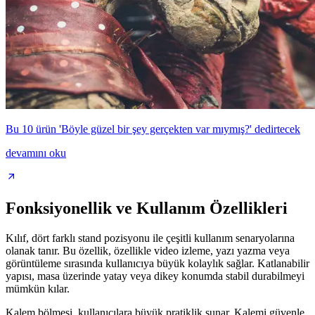
Bu 10 ürün 'Böyle güzel bir şey gerçekten var mıymış?' dedirtecek
devamını oku
Fonksiyonellik ve Kullanım Özellikleri
Kılıf, dört farklı stand pozisyonu ile çeşitli kullanım senaryolarına
olanak tanır. Bu özellik, özellikle video izleme, yazı yazma veya
görüntüleme sırasında kullanıcıya büyük kolaylık sağlar. Katlanabilir
yapısı, masa üzerinde yatay veya dikey konumda stabil durabilmeyi
mümkün kılar.
Kalem bölmesi, kullanıcılara büyük pratiklik sunar. Kalemi güvenle