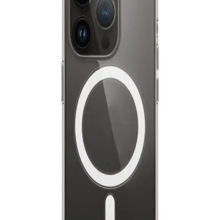
iPhone 11 için şeffaf ve dayanıklı kamera korumalı
silikon kılıf
İşte iPhone 11 için şeffaf, dayanıklı ve estetik silikon kılıf. Kamera
ve köşe koruması, kolay kullanım ve şıklık sunar, günlük
darbelerden korur.
Dexmon iPhone 15 Pro Max Kılıfı: Estetik ve
Güvenlik Sunan Çok Fonksiyonlu Koruma
Dexmon iPhone 15 Pro Max kılıfı, yüksek kaliteli silikon
malzemesi, MagSafe uyumu ve kamera koruma özellikleriyle şık ve
dayanıklı bir telefon aksesuarıdır.
Fibaks iPad 11 A16 2025 10. Nesil Kılıfı: Yüksek
Koruma ve Şık Tasarım Özellikleri
Fibaks’ın yeni iPad 11 A16 2025 10. Nesil kılıfı, yüksek kaliteli deri
ve çok yönlü tasarımıyla cihazınızı tam korur, kullanışlılık ve şıklık
sunar.
TrendCell iPhone 11 Uyumlu Gri Altı Kapalı
Premium Lansman Kılıfı Günlük Koruma