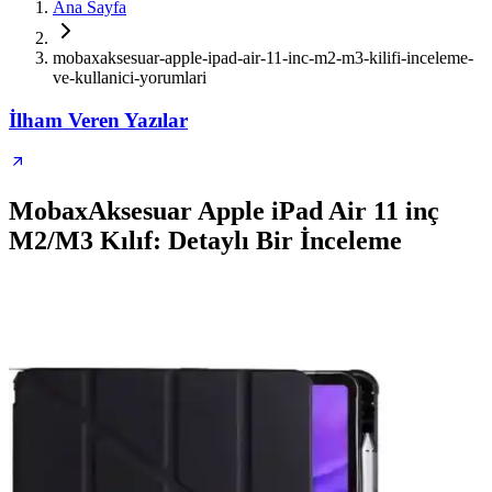
Ana Sayfa
mobaxaksesuar-apple-ipad-air-11-inc-m2-m3-kilifi-inceleme-
ve-kullanici-yorumlari
İlham Veren Yazılar
MobaxAksesuar Apple iPad Air 11 inç
M2/M3 Kılıf: Detaylı Bir İnceleme