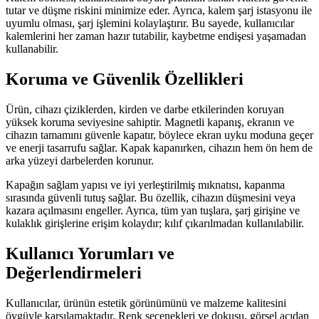
tutar ve düşme riskini minimize eder. Ayrıca, kalem şarj istasyonu ile
uyumlu olması, şarj işlemini kolaylaştırır. Bu sayede, kullanıcılar
kalemlerini her zaman hazır tutabilir, kaybetme endişesi yaşamadan
kullanabilir.
Koruma ve Güvenlik Özellikleri
Ürün, cihazı çiziklerden, kirden ve darbe etkilerinden koruyan
yüksek koruma seviyesine sahiptir. Magnetli kapanış, ekranın ve
cihazın tamamını güvenle kapatır, böylece ekran uyku moduna geçer
ve enerji tasarrufu sağlar. Kapak kapanırken, cihazın hem ön hem de
arka yüzeyi darbelerden korunur.
Kapağın sağlam yapısı ve iyi yerleştirilmiş mıknatısı, kapanma
sırasında güvenli tutuş sağlar. Bu özellik, cihazın düşmesini veya
kazara açılmasını engeller. Ayrıca, tüm yan tuşlara, şarj girişine ve
kulaklık girişlerine erişim kolaydır; kılıf çıkarılmadan kullanılabilir.
Kullanıcı Yorumları ve
Değerlendirmeleri
Kullanıcılar, ürünün estetik görünümünü ve malzeme kalitesini
övgüyle karşılamaktadır. Renk seçenekleri ve dokusu, görsel açıdan