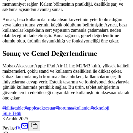
memnuniyet sağlar. Kalem bölmesinin pratikliği, özellikle şarj ve
saklama açısından avantaj sunar.
Ancak, bazı kullanıcılar mıknatısın kuvvetinin yeterli olmadığını
veya kalem tutma yerinin küçük olduğunu belirtmiştir. Ayrıca, bazı
kullanıcılar kapakların sert yapısının zamanla çatlamalara neden
olabileceğini ifade etmiştir. Buna rağmen, genel değerlendirme
olumlu olup, ürünün dayanıklılığı ve fonksiyonelliği öne çıkar.
Sonuç ve Genel Değerlendirme
MobaxAksesuar Apple iPad Air 11 inç M2/M3 kılıfı, yüksek kaliteli
malzemeleri, çoklu stand ve kullanım özellikleri ile dikkat çeker.
Cihazı tam anlamıyla koruma altına alırken, kullanıcıların çeşitli
ihtiyaçlarına cevap verir. Estetik tasarımı ve fonksiyonel detaylarıyla,
günlük kullanımda pratiklik sağlar. Bu ürün, tablet sahiplerinin
güvenle tercih edebileceği dayanıklı ve kullanışlı bir aksesuar olarak
öne çıkar.
#
kilif
#
tablet
#
apple
#
aksesuar
#
koruma
#
kullanici
#
teknoloji
Şule Tetik
3 Aralık 2025
Paylaş:
f
𝕏