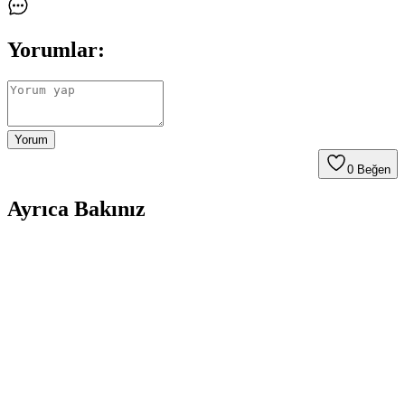
Yorumlar:
Yorum
0
Beğen
Ayrıca Bakınız
TekNetStore iPad Air 6 11 İnç 2024 Uyumlu Kılıfı
İnceleme ve Detaylar
TekNetStore'un iPad Air 6 11 İnç 2024 uyumlu kılıfı, hafifliği,
otomatik uyku fonksiyonu ve şık tasarımıyla cihazınızı korurken
kullanımı kolaylaştırır.
Fibaks iPad 11 A16 2025 10. Nesil için Şık ve