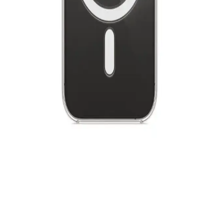
Fibaks’ın yeni iPad 11 A16 2025 10. Nesil kılıfı, yüksek kaliteli deri
ve çok yönlü tasarımıyla cihazınızı tam korur, kullanışlılık ve şıklık
sunar.
TrendCell iPhone 11 Uyumlu Gri Altı Kapalı
Premium Lansman Kılıfı Günlük Koruma
Günlük kullanımda yüksek kaliteli silikon ve kadife dokusu ile
dayanıklı, şık ve tam uyumlu iPhone 11 kılıfı. Çizilmelere ve
darbeye karşı etkili koruma sağlar, kolay takıp çıkarılır, sağlık
açısından güvenlidir.
Apple iPad 7. Nesil için dayanıklı ve fonksiyonel sert
kılıf, uyku modu ve çoklu açı desteği ile
Apple iPad 7. nesil için tasarlanmış sert kılıf, yüksek koruma, uyku
modu ve çoklu açı seçenekleriyle kullanım kolaylığı sunar.
Dayanıklı yapısı ve tasarımıyla ideal bir koruma sağlar.
Powerfox iPhone 14 Pro Uyumlu Gerçek MagSafe
Sert Şeffaf Kılıfı ile Koruma ve Şıklık
Powerfox iPhone 14 Pro uyumlu şeffaf kılıf, yüksek kaliteli silikon
ve MagSafe uyumu ile şıklık ve dayanıklılığı bir arada sunar.