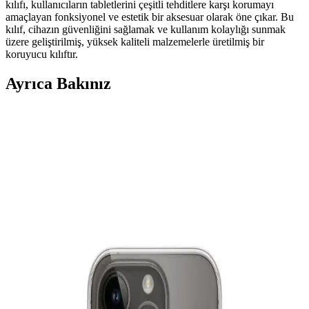
kılıfı, kullanıcıların tabletlerini çeşitli tehditlere karşı korumayı
amaçlayan fonksiyonel ve estetik bir aksesuar olarak öne çıkar. Bu
kılıf, cihazın güvenliğini sağlamak ve kullanım kolaylığı sunmak
üzere geliştirilmiş, yüksek kaliteli malzemelerle üretilmiş bir
koruyucu kılıftır.
Ayrıca Bakınız
TekNetStore iPad Air 6 11 İnç 2024 Uyumlu Kılıfı
İnceleme ve Detaylar
TekNetStore'un iPad Air 6 11 İnç 2024 uyumlu kılıfı, hafifliği,
otomatik uyku fonksiyonu ve şık tasarımıyla cihazınızı korurken
kullanımı kolaylaştırır.
Fibaks iPad 11 A16 2025 10. Nesil için Şık ve
Fonksiyonel Koruma Kılıfı
Fibaks'in yüksek kaliteli deri malzemeden ürettiği bu iPad kılıfı,
estetik ve fonksiyonelliği bir araya getirerek cihazınızı korur ve
kullanımı kolaylaştırır.