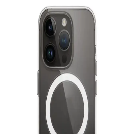
Fonksiyonel Koruma Kılıfı
Fibaks'in yüksek kaliteli deri malzemeden ürettiği bu iPad kılıfı,
estetik ve fonksiyonelliği bir araya getirerek cihazınızı korur ve
kullanımı kolaylaştırır.
iPhone 11 için şeffaf ve dayanıklı kamera korumalı
silikon kılıf
İşte iPhone 11 için şeffaf, dayanıklı ve estetik silikon kılıf. Kamera
ve köşe koruması, kolay kullanım ve şıklık sunar, günlük
darbelerden korur.
Dexmon iPhone 15 Pro Max Kılıfı: Estetik ve
Güvenlik Sunan Çok Fonksiyonlu Koruma
Dexmon iPhone 15 Pro Max kılıfı, yüksek kaliteli silikon
malzemesi, MagSafe uyumu ve kamera koruma özellikleriyle şık ve
dayanıklı bir telefon aksesuarıdır.
Fibaks iPad 11 A16 2025 10. Nesil Kılıfı: Yüksek
Koruma ve Şık Tasarım Özellikleri