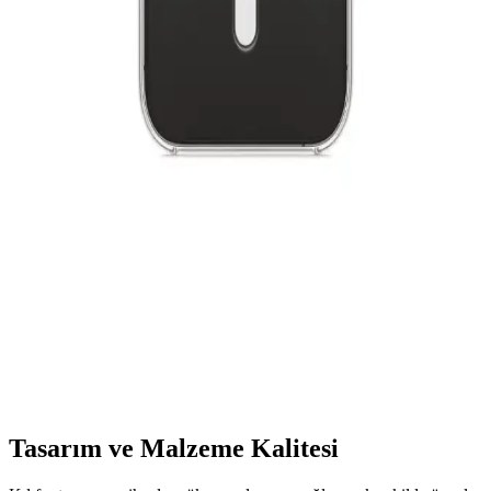
Günlük kullanımda yüksek kaliteli silikon ve kadife dokusu ile
dayanıklı, şık ve tam uyumlu iPhone 11 kılıfı. Çizilmelere ve
darbeye karşı etkili koruma sağlar, kolay takıp çıkarılır, sağlık
açısından güvenlidir.
Apple iPad 7. Nesil için dayanıklı ve fonksiyonel sert
kılıf, uyku modu ve çoklu açı desteği ile
Apple iPad 7. nesil için tasarlanmış sert kılıf, yüksek koruma, uyku
modu ve çoklu açı seçenekleriyle kullanım kolaylığı sunar.
Dayanıklı yapısı ve tasarımıyla ideal bir koruma sağlar.
Powerfox iPhone 14 Pro Uyumlu Gerçek MagSafe
Sert Şeffaf Kılıfı ile Koruma ve Şıklık
Powerfox iPhone 14 Pro uyumlu şeffaf kılıf, yüksek kaliteli silikon
ve MagSafe uyumu ile şıklık ve dayanıklılığı bir arada sunar.
Günlük kullanıma uygun, kolay erişim ve koruma sağlar.
Tasarım ve Malzeme Kalitesi