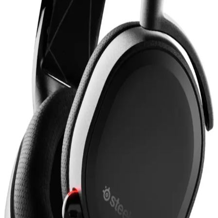
2. Nesil AirPods Pro ile Kablosuz Ses Deneyiminde
Yenilikler ve Gelişmeler
2. nesil AirPods Pro, gelişmiş ses kalitesi, aktif gürültü engelleme ve
uzun pil ömrü ile kablosuz ses deneyimini yeniden tanımlıyor.
Kullanıcı konforu ve teknolojik yeniliklerle öne çıkıyor.
Lenovo Lp1s ve Lp40 Pro Kablosuz Kulaklık
Karşılaştırması: Özellikler ve Kullanıcı Yorumları
Lenovo Lp1s ve Lp40 Pro kablosuz kulaklıkların özellikleri,
kullanıcı yorumları ve karşılaştırmalarıyla ilgili kapsamlı bilgiler
içerir.
Corsair Void RGB Elite USB Carbon Kulaklık:
Yüksek Ses ve Konfor Sunan Oyun Kulaklığı
Corsair Void RGB Elite USB Carbon, yüksek kaliteli ses, konfor ve
özelleştirilebilir RGB aydınlatma ile oyun ve müzik deneyimini
artıran profesyonel kulaklık. Dayanıklı yapısı ve mikrofon
özellikleriyle öne çıkar.
Kulaklık Yedek Parçaları Seçimi ve Kullanımı:
Kalite ve Uyumun Önemi