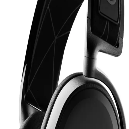
teknolojileri öne çıkıyor. Bu ürünler, kullanıcıların rutinlerini
kolaylaştırıyor ve gerçek ihtiyaçlara çözüm sunuyor.
MOBAX Lila Bluetoothlu Işıklı Oyuncu Kulaklığı
Çocuklar ve Gençler İçin Şık ve Fonksiyonel
MOBAX Lila, renkli tasarımı, yüksek ses kalitesi ve kablosuz
kullanım özelliğiyle çocuklar ve gençler için ideal, ergonomik ve şık
bir oyuncu kulaklığıdır.
2. Nesil AirPods Pro ile Kablosuz Ses Deneyiminde
Yenilikler ve Gelişmeler
2. nesil AirPods Pro, gelişmiş ses kalitesi, aktif gürültü engelleme ve
uzun pil ömrü ile kablosuz ses deneyimini yeniden tanımlıyor.
Kullanıcı konforu ve teknolojik yeniliklerle öne çıkıyor.
Lenovo Lp1s ve Lp40 Pro Kablosuz Kulaklık
Karşılaştırması: Özellikler ve Kullanıcı Yorumları
Lenovo Lp1s ve Lp40 Pro kablosuz kulaklıkların özellikleri,
kullanıcı yorumları ve karşılaştırmalarıyla ilgili kapsamlı bilgiler
içerir.