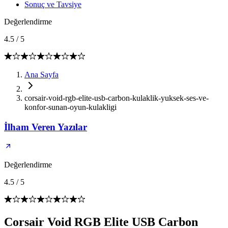
Sonuç ve Tavsiye
Değerlendirme
4.5
/
5
Ana Sayfa
corsair-void-rgb-elite-usb-carbon-kulaklik-yuksek-ses-ve-
konfor-sunan-oyun-kulakligi
İlham Veren Yazılar
Değerlendirme
4.5
/
5
Corsair Void RGB Elite USB Carbon