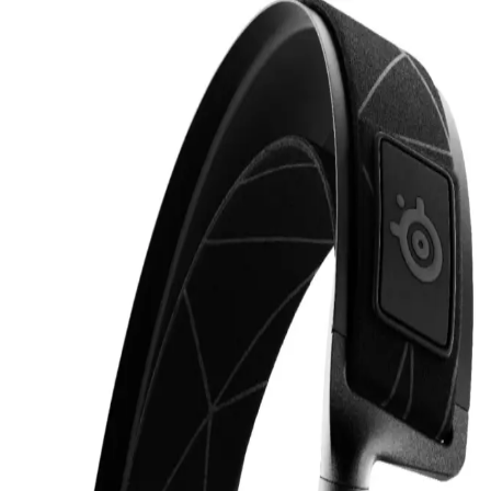
İş Görüşmeleri İçin Sony XM5 ve Bose
Kulaklıkların Performans ve Konfor Analizi
Sony XM5 ve Bose kulaklıklar, iş görüşmelerinde ses netliği,
mikrofon hassasiyeti ve konfor açısından değerlendirilir. Sony XM5,
mikrofon kalitesi ve aktif gürültü engelleme ile öne çıkar.
Günlük Hayatta En Çok Tercih Edilen Faydalı
Teknoloji Hediyeleri ve Kullanım Alanları
Günlük hayatta sık kullanılan teknoloji hediyeleri arasında
powerbankler, kablosuz kulaklıklar, akıllı ev ürünleri ve sağlık
teknolojileri öne çıkıyor. Bu ürünler, kullanıcıların rutinlerini
kolaylaştırıyor ve gerçek ihtiyaçlara çözüm sunuyor.
MOBAX Lila Bluetoothlu Işıklı Oyuncu Kulaklığı
Çocuklar ve Gençler İçin Şık ve Fonksiyonel
MOBAX Lila, renkli tasarımı, yüksek ses kalitesi ve kablosuz
kullanım özelliğiyle çocuklar ve gençler için ideal, ergonomik ve şık
bir oyuncu kulaklığıdır.