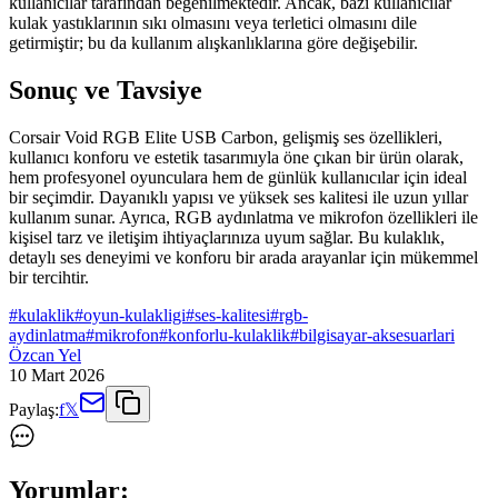
kullanıcılar tarafından beğenilmektedir. Ancak, bazı kullanıcılar
kulak yastıklarının sıkı olmasını veya terletici olmasını dile
getirmiştir; bu da kullanım alışkanlıklarına göre değişebilir.
Sonuç ve Tavsiye
Corsair Void RGB Elite USB Carbon, gelişmiş ses özellikleri,
kullanıcı konforu ve estetik tasarımıyla öne çıkan bir ürün olarak,
hem profesyonel oyunculara hem de günlük kullanıcılar için ideal
bir seçimdir. Dayanıklı yapısı ve yüksek ses kalitesi ile uzun yıllar
kullanım sunar. Ayrıca, RGB aydınlatma ve mikrofon özellikleri ile
kişisel tarz ve iletişim ihtiyaçlarınıza uyum sağlar. Bu kulaklık,
detaylı ses deneyimi ve konforu bir arada arayanlar için mükemmel
bir tercihtir.
#
kulaklik
#
oyun-kulakligi
#
ses-kalitesi
#
rgb-
aydinlatma
#
mikrofon
#
konforlu-kulaklik
#
bilgisayar-aksesuarlari
Özcan Yel
10 Mart 2026
Paylaş:
f
𝕏
Yorumlar: