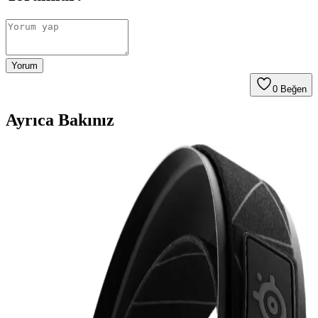
Yorum
0
Beğen
Ayrıca Bakınız
İş Görüşmeleri İçin Sony XM5 ve Bose
Kulaklıkların Performans ve Konfor Analizi
Sony XM5 ve Bose kulaklıklar, iş görüşmelerinde ses netliği,
mikrofon hassasiyeti ve konfor açısından değerlendirilir. Sony XM5,
mikrofon kalitesi ve aktif gürültü engelleme ile öne çıkar.
Günlük Hayatta En Çok Tercih Edilen Faydalı
Teknoloji Hediyeleri ve Kullanım Alanları
Günlük hayatta sık kullanılan teknoloji hediyeleri arasında
powerbankler, kablosuz kulaklıklar, akıllı ev ürünleri ve sağlık