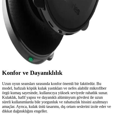
Gelişen teknolojiyle kulaklıkların yedek parçaları, performansı
korumak ve ömrü uzatmak için kritik öneme sahiptir. Uygun ve
kaliteli parçalarla kulaklığınızı yenileyin.
SteelSeries Arctis 7: Yüksek Performanslı Kablosuz
Oyun Kulaklığı Özellikleri ve Avantajları
SteelSeries Arctis 7, yüksek kaliteli ses, uzun pil ömrü ve çok
platform uyumluluğu ile öne çıkan kablosuz oyun kulaklığıdır.
Profesyonel ve günlük kullanım için ideal, detaylı ses ve konfor
sunar.
Konfor ve Dayanıklılık
Uzun oyun seansları sırasında konfor önemli bir faktördür. Bu
model, hafızalı köpük kulak yastıkları ve nefes alabilir mikrofiber
örgü kumaş sayesinde, kullanıcıya yüksek seviyede rahatlık sunar.
Kulaklık, hafif yapısı ve dayanıklı alüminyum gövdesi ile uzun
süreli kullanımlarda bile yorgunluk ve rahatsızlık hissini azaltmayı
amaçlar. Ayrıca, kulak üstü tasarımı, dış ortam seslerini izole eder ve
dikkat dağınıklığını engeller.