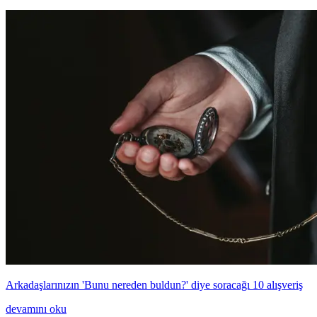
Arkadaşlarınızın 'Bunu nereden buldun?' diye soracağı 10 alışveriş
devamını oku