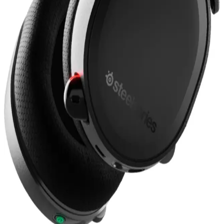
Corsair Void RGB Elite USB Carbon Kulaklık:
Yüksek Ses ve Konfor Sunan Oyun Kulaklığı
Corsair Void RGB Elite USB Carbon, yüksek kaliteli ses, konfor ve
özelleştirilebilir RGB aydınlatma ile oyun ve müzik deneyimini
artıran profesyonel kulaklık. Dayanıklı yapısı ve mikrofon
özellikleriyle öne çıkar.
Kulaklık Yedek Parçaları Seçimi ve Kullanımı:
Kalite ve Uyumun Önemi
Gelişen teknolojiyle kulaklıkların yedek parçaları, performansı
korumak ve ömrü uzatmak için kritik öneme sahiptir. Uygun ve
kaliteli parçalarla kulaklığınızı yenileyin.
SteelSeries Arctis 7: Yüksek Performanslı Kablosuz
Oyun Kulaklığı Özellikleri ve Avantajları
SteelSeries Arctis 7, yüksek kaliteli ses, uzun pil ömrü ve çok
platform uyumluluğu ile öne çıkan kablosuz oyun kulaklığıdır.
Profesyonel ve günlük kullanım için ideal, detaylı ses ve konfor
sunar.