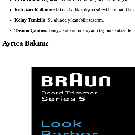
Kablosuz Kullanım
: 80 dakikalık çalışma süresi ile rahatlıkla ku
Kolay Temizlik
: Su altında yıkanabilir tasarım.
Taşıma Çantası
: Banyo kullanımına uygun taşıma çantası ile bir
Ayrıca Bakınız
Philips Mg5940/15 ve Mg5950/15 Erkek Bakım Setleri
Philips Mg5940/15 ve Mg5950/15 erkek bakım setlerinin özellikleri, ku
Braun Vücut Groomerları ile Erkek Bakımında Çok 
Braun'un erkek vücut groomerları, çeşitli modeller ve fonksiyonlar suna
2025'te Erkek Bakımında Devrim: Braun Series 7 MG
Braun Series 7 MGK7470, çok fonksiyonlu ve akıllı teknolojisiyle ba
2025'te Erkek Vücut Bakımında Devrim: Braun Bo