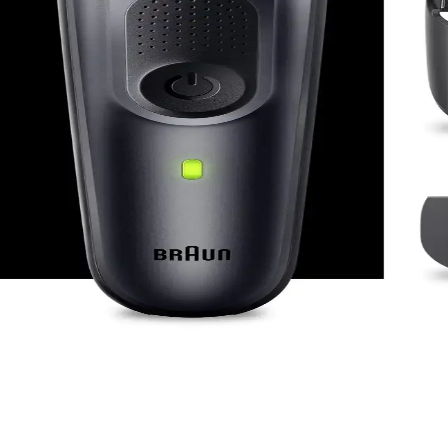
il ömrü ve cilt korumasıyla fark yaratıyor. Hemen inceleyin!
, Dayanıklı ve Kullanışlı Tıraş Makinesi
özellikleriyle modern erkeklerin kişisel bakım ihtiyaçlarını karşılayan p
klı ve Kullanışlı Ürünler
z tasarımlarıyla bakımınızı pratik ve etkili hale getirir, uzun ömürlü pe
akımında Yenilikler ve Özellikler
unar, gelişmiş özellikleriyle kişisel bakım rutininizi kolaylaştırır ve zam
kal Tıraş Makinesi Çözümleri
nluluk ve kullanıcı dostu tasarımıyla modern erkek bakımında öne çıkar.