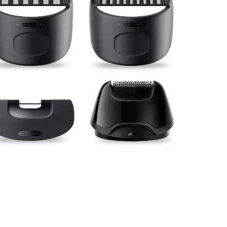
ratik bir tıraş cihazıdır.
rformans sunar.
an kazandırır.
 Series 9 Pro modeli, gelişmiş özellikleriyle üstün performans sağlar.