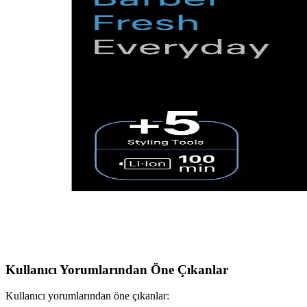
2025'in en yenilikçi vücut bakım cihazı Braun Bodygroomer 3, uzun p
Philips BT3206 Erkek Bakım Cihazı: Çok Fonksiyonlu
Philips BT3206, uzun pil ömrü, suya dayanıklılık ve çok yönlü kullanım 
Philips Erkek Bakım Setleri: Çok Fonksiyonlu, Dayanı
Philips erkek bakım setleri, çok fonksiyonlu, suya dayanıklı ve kablosu
Elektronik Silindir Tıraş Makineleri: Modern Erkek B
Elektronik silindir tıraş makineleri, hassas ve hijyenik tıraş deneyimi s
Braun’un Modern Erkek Bakımına Yönelik Saç ve Sa
Braun’un saç ve sakal tıraş makineleri, yüksek teknoloji, çok fonksiyo
Kullanıcı Yorumlarından Öne Çıkanlar
Kullanıcı yorumlarından öne çıkanlar: