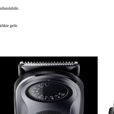
llanılabilir.
likte gelir.
 Karşılaştırması
llanıcı yorumları ve karşılaştırmasıyla doğru seçimi yapın.
Yönlü ve Güvenilir Çözüm
rak hijyen, konfor ve çok yönlülük sağlar. Dayanıklı ve kullanışlı tasarı
K7470 ile Tanışın
kım rutininizi kolaylaştırır. Hemen keşfedin! ","synopsis":"Braun Se
dygroomer 3 BG 3350