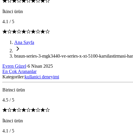
İkinci ürün
4.1
/
5
Ana Sayfa
braun-series-3-mgk3440-ve-series-x-xt-5100-karsilastirmasi-ha
Evren Güzel
·
6 Nisan 2025
En Çok Arananlar
Kategoriler:
kullanici deneyimi
Birinci ürün
4.5
/
5
İkinci ürün
4.1
/
5