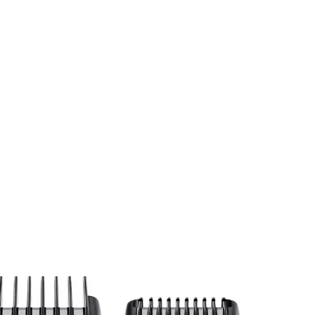
mlarıyla bakım rutininizi geliştirin.
ries 7 MGK7470, erkek bakımında 7/