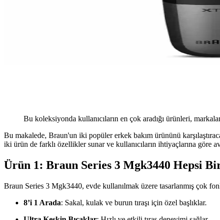
Bu koleksiyonda kullanıcıların en çok aradığı ürünleri, markalar
Bu makalede, Braun'un iki popüler erkek bakım ürününü karşılaştıra
iki ürün de farklı özellikler sunar ve kullanıcıların ihtiyaçlarına gör
Ürün 1: Braun Series 3 Mgk3440 Hepsi Bir
Braun Series 3 Mgk3440, evde kullanılmak üzere tasarlanmış çok fonksiy
8’i 1 Arada
: Sakal, kulak ve burun tıraşı için özel başlıklar.
Ultra Keskin Bıçaklar
: Hızlı ve etkili tıraş deneyimi sağlar.