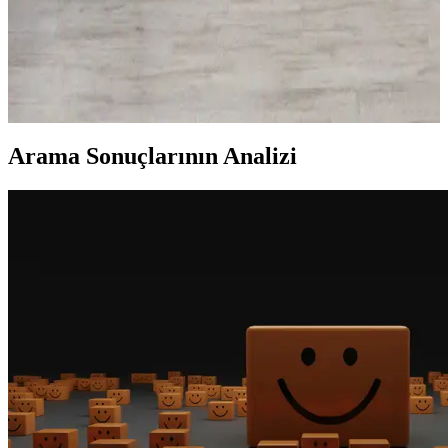
Sorunları ve Dayanıklılık Değerlendirmesi
LG buzdolaplarında özellikle lineer kompresör kaynaklı arızalar
yaygınlaşıyor. Servis hizmetlerindeki gecikmeler ve yüksek
maliyetler kullanıcı memnuniyetini azaltıyor. Kompresör tipi
seçiminde dikkatli olunmalı.
Arama Sonuçlarının Analizi