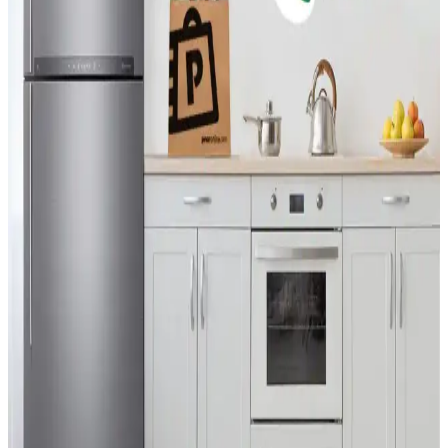
Beyaz eşyaların ömrü, üretim maliyetleri, tamir edilebilirlik ve
tüketici tercihlerindeki değişimlerle şekilleniyor. Maliyet düşürme ve
karmaşık özellikler cihazların dayanıklılığını etkiliyor.
Sürekli Uyarı Veren Airfryer Modelleri ve
Teknolojik Alternatif Çözümler
Bazı airfryer modelleri pişirme tamamlandığında sürekli bip sesi
verirken, uygulama ve akıllı ev entegrasyonları bu uyarı eksikliğini
tamamlıyor. Alternatif çözümler ve güvenlik değerlendirmeleri de ele
alınıyor.
CATL'nin İkinci Nesil Lityum Demir Fosfat
Bataryası ve Elektrikli Araç Teknolojisindeki
Yenilikler
CATL'nin geliştirdiği ikinci nesil LFP batarya, hızlı şarj imkanı ve
artırılmış menzil sunarak elektrikli araç teknolojisinde önemli bir
adım atıyor. Ancak altyapı ve politik engeller çözülmeli.
LG ThinQ Akıllı Ev Cihazlarında Gizlilik Endişeleri
ve Kullanıcı Deneyimi Sorunları