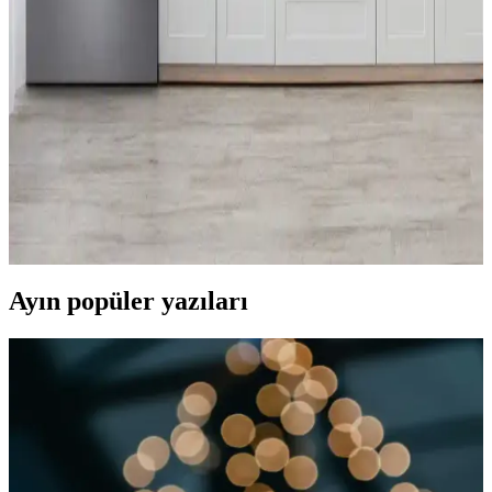
LG ThinQ uygulaması, geniş veri erişimi talebi ve teknik
kısıtlamalar nedeniyle gizlilik endişeleri yaratıyor. Kullanıcılar, veri
paylaşımı ve uygulama sorunları karşısında bilinçli tercihler yapıyor.
LG Buzdolaplarında Kompresör Arızaları, Servis
Sorunları ve Dayanıklılık Değerlendirmesi
LG buzdolaplarında özellikle lineer kompresör kaynaklı arızalar
yaygınlaşıyor. Servis hizmetlerindeki gecikmeler ve yüksek
maliyetler kullanıcı memnuniyetini azaltıyor. Kompresör tipi
seçiminde dikkatli olunmalı.
Ayın popüler yazıları