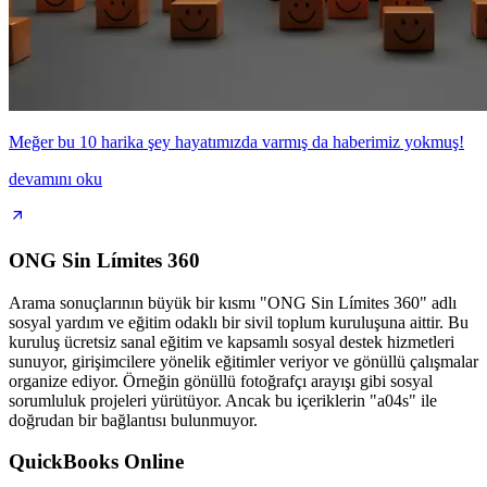
Meğer bu 10 harika şey hayatımızda varmış da haberimiz yokmuş!
devamını oku
ONG Sin Límites 360
Arama sonuçlarının büyük bir kısmı "ONG Sin Límites 360" adlı
sosyal yardım ve eğitim odaklı bir sivil toplum kuruluşuna aittir. Bu
kuruluş ücretsiz sanal eğitim ve kapsamlı sosyal destek hizmetleri
sunuyor, girişimcilere yönelik eğitimler veriyor ve gönüllü çalışmalar
organize ediyor. Örneğin gönüllü fotoğrafçı arayışı gibi sosyal
sorumluluk projeleri yürütüyor. Ancak bu içeriklerin "a04s" ile
doğrudan bir bağlantısı bulunmuyor.
QuickBooks Online