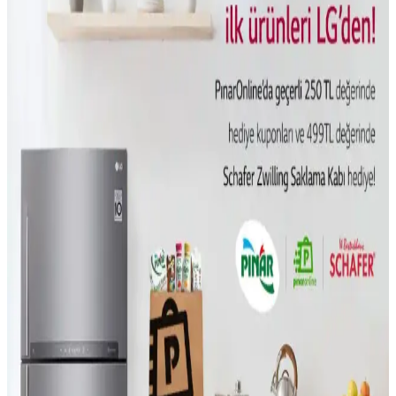
Holografik 3D Baskı Teknolojisi ile Saniyeler İçinde
Hızlı Nesne Üretimi ve Uygulama Alanları
Holografik 3D baskı, UV ışınlarıyla reçine içinde nesneleri tek
seferde oluşturuyor. Bu teknoloji hızlı üretim sağlarken, temizlik ve
ölçeklendirme zorluklarıyla karşılaşıyor.
Kablosuz İletişimde Enerji Verimliliğini Artıran Bits-
to-RF Optimal Modülasyon Teknolojisi
Bits-to-RF Optimal Modülasyon vericisi, kablosuz iletişimde iletim
hatalarını azaltarak enerji verimliliğini artırıyor ve pil ömrünü
uzatıyor. IoT cihazları için önemli bir gelişme sunuyor.
Beyaz Eşyaların Ömrü, Tamir Edilebilirlik ve
Tüketici Tercihlerindeki Değişimler
Beyaz eşyaların ömrü, üretim maliyetleri, tamir edilebilirlik ve
tüketici tercihlerindeki değişimlerle şekilleniyor. Maliyet düşürme ve
karmaşık özellikler cihazların dayanıklılığını etkiliyor.
Sürekli Uyarı Veren Airfryer Modelleri ve