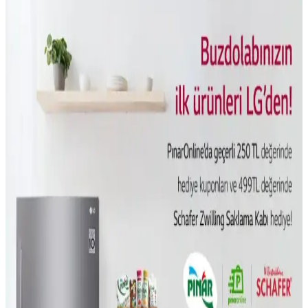
İşlevsel Teknolojik Hediye Seçenekleri
Teknolojiyle arası iyi olmayanlar için basit, kullanımı kolay ve
günlük yaşamı kolaylaştıran teknolojik hediye seçenekleri
sunuluyor. Powerbank, Bluetooth hoparlör ve dijital fotoğraf
çerçevesi gibi ürünler ön planda.
Holografik 3D Baskı Teknolojisi ile Saniyeler İçinde
Hızlı Nesne Üretimi ve Uygulama Alanları
Holografik 3D baskı, UV ışınlarıyla reçine içinde nesneleri tek
seferde oluşturuyor. Bu teknoloji hızlı üretim sağlarken, temizlik ve
ölçeklendirme zorluklarıyla karşılaşıyor.
Kablosuz İletişimde Enerji Verimliliğini Artıran Bits-
to-RF Optimal Modülasyon Teknolojisi
Bits-to-RF Optimal Modülasyon vericisi, kablosuz iletişimde iletim
hatalarını azaltarak enerji verimliliğini artırıyor ve pil ömrünü
uzatıyor. IoT cihazları için önemli bir gelişme sunuyor.
Beyaz Eşyaların Ömrü, Tamir Edilebilirlik ve
Tüketici Tercihlerindeki Değişimler