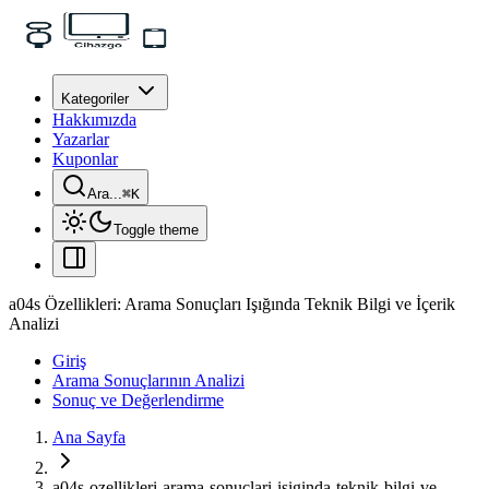
Kategoriler
Hakkımızda
Yazarlar
Kuponlar
Ara...
⌘
K
Toggle theme
a04s Özellikleri: Arama Sonuçları Işığında Teknik Bilgi ve İçerik
Analizi
Giriş
Arama Sonuçlarının Analizi
Sonuç ve Değerlendirme
Ana Sayfa
a04s-ozellikleri-arama-sonuclari-isiginda-teknik-bilgi-ve-