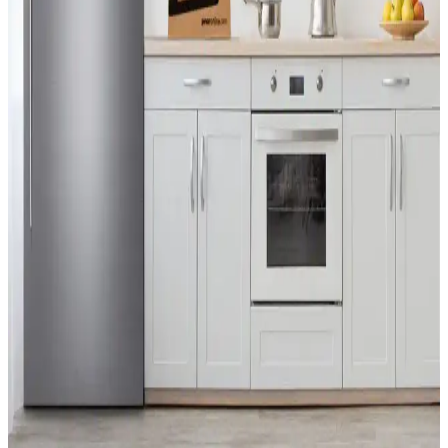
Teknolojik Alternatif Çözümler
Bazı airfryer modelleri pişirme tamamlandığında sürekli bip sesi
verirken, uygulama ve akıllı ev entegrasyonları bu uyarı eksikliğini
tamamlıyor. Alternatif çözümler ve güvenlik değerlendirmeleri de ele
alınıyor.
CATL'nin İkinci Nesil Lityum Demir Fosfat
Bataryası ve Elektrikli Araç Teknolojisindeki
Yenilikler
CATL'nin geliştirdiği ikinci nesil LFP batarya, hızlı şarj imkanı ve
artırılmış menzil sunarak elektrikli araç teknolojisinde önemli bir
adım atıyor. Ancak altyapı ve politik engeller çözülmeli.
LG ThinQ Akıllı Ev Cihazlarında Gizlilik Endişeleri
ve Kullanıcı Deneyimi Sorunları
LG ThinQ uygulaması, geniş veri erişimi talebi ve teknik
kısıtlamalar nedeniyle gizlilik endişeleri yaratıyor. Kullanıcılar, veri
paylaşımı ve uygulama sorunları karşısında bilinçli tercihler yapıyor.
LG Buzdolaplarında Kompresör Arızaları, Servis