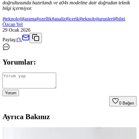
doğrultusunda hazırlandı ve a04s modeline dair doğrudan teknik
bilgi içermiyor.
#
teknoloji
#
arama
#
ozellik
#
analiz
#
icerik
#
teknolojiurunleri
#
bilgi
Özcan Yel
29 Ocak 2026
Paylaş:
f
𝕏
Yorumlar:
Yorum
0
Beğen
Ayrıca Bakınız
Teknolojiyle Arası İyi Olmayanlara Uygun Basit ve