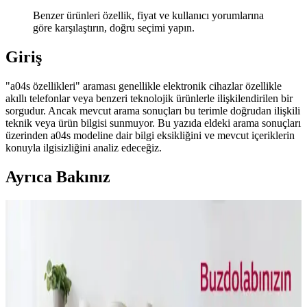
Benzer ürünleri özellik, fiyat ve kullanıcı yorumlarına
göre karşılaştırın, doğru seçimi yapın.
Giriş
"a04s özellikleri" araması genellikle elektronik cihazlar özellikle
akıllı telefonlar veya benzeri teknolojik ürünlerle ilişkilendirilen bir
sorgudur. Ancak mevcut arama sonuçları bu terimle doğrudan ilişkili
teknik veya ürün bilgisi sunmuyor. Bu yazıda eldeki arama sonuçları
üzerinden a04s modeline dair bilgi eksikliğini ve mevcut içeriklerin
konuyla ilgisizliğini analiz edeceğiz.
Ayrıca Bakınız
Teknolojiyle Arası İyi Olmayanlara Uygun Basit ve
İşlevsel Teknolojik Hediye Seçenekleri
Teknolojiyle arası iyi olmayanlar için basit, kullanımı kolay ve
günlük yaşamı kolaylaştıran teknolojik hediye seçenekleri
sunuluyor. Powerbank, Bluetooth hoparlör ve dijital fotoğraf
çerçevesi gibi ürünler ön planda.