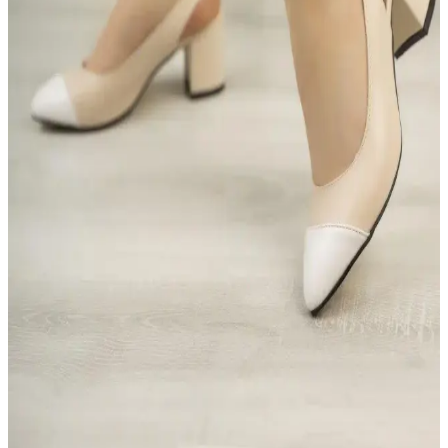
Kadınlar için tasarlanan topuklu ayakkabılar, şıklık ve rahatlık
arasında denge kuruyor. Farklı modeller ve malzemelerle konforu
artıran tasarımlar, günlük ve özel kullanımlar için ideal seçenekler
sunuyor.
Kadınlar İçin Süet Ayakkabı ve Topuklu Modelleri:
Farklı Tasarımlar ve Bakım Önerileri
Kadınlar için süet ayakkabılar, şıklık ve zarafetin simgesi olup, farklı
topuk yüksekliği ve tasarım seçenekleriyle bulunur. Bakımıyla uzun
ömür sağlar, stilinizi tamamlar.
Bireylul Meyra Topuklu Ayakkabıları ve Piyasa
Durumu Analizi
Bireylul Meyra markasının topuklu ayakkabıları, şıklık ve rahatlığı
bir arada sunar. Kaliteli malzemeler ve çeşitli tasarımlarla öne çıkan
ürünler, farklı ihtiyaçlara uygun seçenekler sağlar.
Kadın Günlük Topuklu Ayakkabılar: Şıklık ve
Konforu Bir Arada Sunan Tasarımlar
Kadınlar için günlük topuklu ayakkabılar, şıklık ve rahatlığı bir