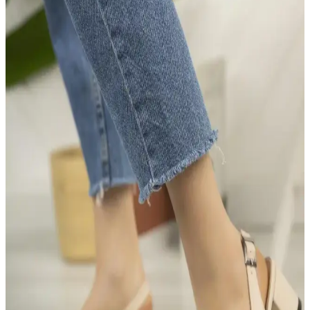
Şıklık ve Konforun Bir Arada Sunulduğu Çeşitler
Deripabuc’un geniş ürün yelpazesi, farklı topuk yüksekliği ve
tasarımlarla kadınlara şıklık ve konforu bir arada sunar. Günlük ve
özel günler için ideal modeller içerir.
Abiye Ayakkabılarda Rahatlık ve Stil Dengesi: Uzun
Süreli Kullanım İçin İpuçları
Abiye ayakkabılar, şıklık ve rahatlık arasında denge kurmayı
sağlayan tasarımlarla öne çıkar. Uzun saatler rahatlıkla kullanılabilen
modeller, stil ve konforu bir arada sunar.
Kadın Ayakkabılarında Konfor ve Şıklık: Tasarım
ve Malzeme Seçenekleri Analizi
Kadın ayakkabıları, estetik ve konforu birleştiren tasarım detayları
ve kaliteli malzemelerle seçilir. Doğru seçim, uzun ömür ve rahatlık
sağlar.
Topuklu Ayakkabılarda Şıklık ve Rahatlık Dengesi:
Modeller ve Konfor Özellikleri