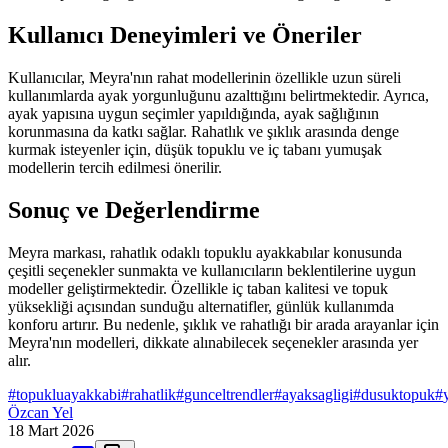
Kullanıcı Deneyimleri ve Öneriler
Kullanıcılar, Meyra'nın rahat modellerinin özellikle uzun süreli
kullanımlarda ayak yorgunluğunu azalttığını belirtmektedir. Ayrıca,
ayak yapısına uygun seçimler yapıldığında, ayak sağlığının
korunmasına da katkı sağlar. Rahatlık ve şıklık arasında denge
kurmak isteyenler için, düşük topuklu ve iç tabanı yumuşak
modellerin tercih edilmesi önerilir.
Sonuç ve Değerlendirme
Meyra markası, rahatlık odaklı topuklu ayakkabılar konusunda
çeşitli seçenekler sunmakta ve kullanıcıların beklentilerine uygun
modeller geliştirmektedir. Özellikle iç taban kalitesi ve topuk
yüksekliği açısından sunduğu alternatifler, günlük kullanımda
konforu artırır. Bu nedenle, şıklık ve rahatlığı bir arada arayanlar için
Meyra'nın modelleri, dikkate alınabilecek seçenekler arasında yer
alır.
#
topukluayakkabi
#
rahatlik
#
gunceltrendler
#
ayaksagligi
#
dusuktopuk
#
Özcan Yel
18 Mart 2026