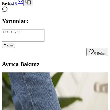
Paylaş:
f
𝕏
Yorumlar:
Yorum
0
Beğen
Ayrıca Bakınız
Meyra Topuklu Ayakkabılarda Rahatlık ve Güncel
Trendler Hakkında Detaylı Bilgi
Meyra markasının rahat modelleri ve güncel trendleri, ayak sağlığını
koruyan özellikleriyle şıklık ve konforu bir arada sunar.
Deripabuc Kadın Topuklu Ayakkabı Modelleri: