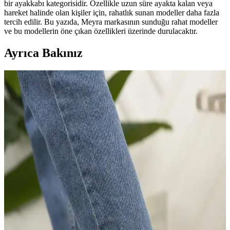
bir ayakkabı kategorisidir. Özellikle uzun süre ayakta kalan veya
hareket halinde olan kişiler için, rahatlık sunan modeller daha fazla
tercih edilir. Bu yazıda, Meyra markasının sunduğu rahat modeller
ve bu modellerin öne çıkan özellikleri üzerinde durulacaktır.
Ayrıca Bakınız
Meyra Topuklu Ayakkabılarda Rahatlık ve Güncel
Trendler Hakkında Detaylı Bilgi
Meyra markasının rahat modelleri ve güncel trendleri, ayak sağlığını
koruyan özellikleriyle şıklık ve konforu bir arada sunar.
Deripabuc Kadın Topuklu Ayakkabı Modelleri:
Şıklık ve Konforun Bir Arada Sunulduğu Çeşitler
Deripabuc’un geniş ürün yelpazesi, farklı topuk yüksekliği ve
tasarımlarla kadınlara şıklık ve konforu bir arada sunar. Günlük ve
özel günler için ideal modeller içerir.
Abiye Ayakkabılarda Rahatlık ve Stil Dengesi: Uzun
Süreli Kullanım İçin İpuçları