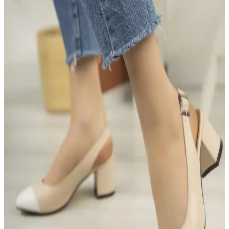
Abiye ayakkabılar, şıklık ve rahatlık arasında denge kurmayı
sağlayan tasarımlarla öne çıkar. Uzun saatler rahatlıkla kullanılabilen
modeller, stil ve konforu bir arada sunar.
Kadın Ayakkabılarında Konfor ve Şıklık: Tasarım
ve Malzeme Seçenekleri Analizi
Kadın ayakkabıları, estetik ve konforu birleştiren tasarım detayları
ve kaliteli malzemelerle seçilir. Doğru seçim, uzun ömür ve rahatlık
sağlar.
Topuklu Ayakkabılarda Şıklık ve Rahatlık Dengesi:
Modeller ve Konfor Özellikleri
Kadınlar için tasarlanan topuklu ayakkabılar, şıklık ve rahatlık
arasında denge kuruyor. Farklı modeller ve malzemelerle konforu
artıran tasarımlar, günlük ve özel kullanımlar için ideal seçenekler
sunuyor.
Kadınlar İçin Süet Ayakkabı ve Topuklu Modelleri:
Farklı Tasarımlar ve Bakım Önerileri