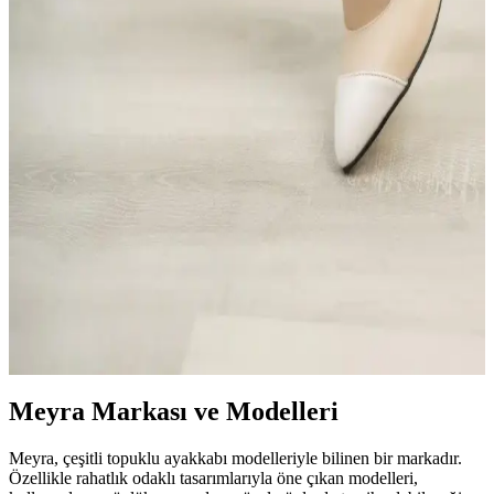
Kadınlar için süet ayakkabılar, şıklık ve zarafetin simgesi olup, farklı
topuk yüksekliği ve tasarım seçenekleriyle bulunur. Bakımıyla uzun
ömür sağlar, stilinizi tamamlar.
Bireylul Meyra Topuklu Ayakkabıları ve Piyasa
Durumu Analizi
Bireylul Meyra markasının topuklu ayakkabıları, şıklık ve rahatlığı
bir arada sunar. Kaliteli malzemeler ve çeşitli tasarımlarla öne çıkan
ürünler, farklı ihtiyaçlara uygun seçenekler sağlar.
Kadın Günlük Topuklu Ayakkabılar: Şıklık ve
Konforu Bir Arada Sunan Tasarımlar
Kadınlar için günlük topuklu ayakkabılar, şıklık ve rahatlığı bir
arada sunar. Hafif topuklar, yumuşak tabanlar ve kaliteli
malzemelerle uzun saatler konfor sağlar.
Meyra Markası ve Modelleri
Meyra, çeşitli topuklu ayakkabı modelleriyle bilinen bir markadır.
Özellikle rahatlık odaklı tasarımlarıyla öne çıkan modelleri,